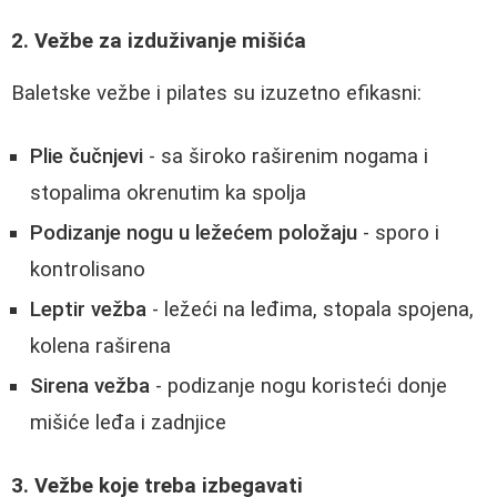
2. Vežbe za izduživanje mišića
Baletske vežbe i pilates su izuzetno efikasni:
Plie čučnjevi
- sa široko raširenim nogama i
stopalima okrenutim ka spolja
Podizanje nogu u ležećem položaju
- sporo i
kontrolisano
Leptir vežba
- ležeći na leđima, stopala spojena,
kolena raširena
Sirena vežba
- podizanje nogu koristeći donje
mišiće leđa i zadnjice
3. Vežbe koje treba izbegavati