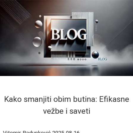
Kako smanjiti obim butina: Efikasne
vežbe i saveti
Vitomir Radunković
2025-08-16