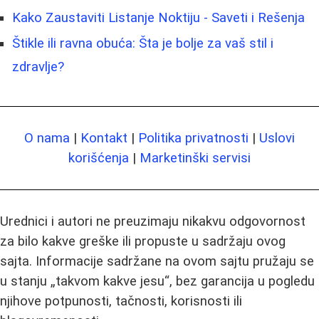
Kako Zaustaviti Listanje Noktiju - Saveti i Rešenja
Štikle ili ravna obuća: Šta je bolje za vaš stil i
zdravlje?
O nama
|
Kontakt
|
Politika privatnosti
|
Uslovi
korišćenja
|
Marketinški servisi
Urednici i autori ne preuzimaju nikakvu odgovornost
za bilo kakve greške ili propuste u sadržaju ovog
sajta. Informacije sadržane na ovom sajtu pružaju se
u stanju „takvom kakve jesu“, bez garancija u pogledu
njihove potpunosti, tačnosti, korisnosti ili