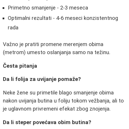
Primetno smanjenje - 2-3 meseca
Optimalni rezultati - 4-6 meseci konzistentnog
rada
Važno je pratiti promene merenjem obima
(metrom) umesto oslanjanja samo na težinu.
Česta pitanja
Da li folija za uvijanje pomaže?
Neke žene su primetile blago smanjenje obima
nakon uvijanja butina u foliju tokom vežbanja, ali to
je uglavnom privremeni efekat zbog znojenja.
Da li steper povećava obim butina?