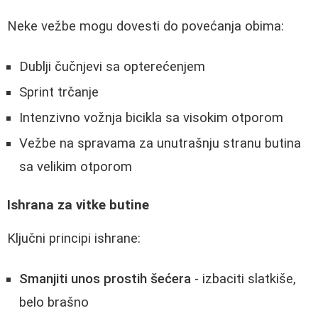
Neke vežbe mogu dovesti do povećanja obima:
Dublji čučnjevi sa opterećenjem
Sprint trčanje
Intenzivno vožnja bicikla sa visokim otporom
Vežbe na spravama za unutrašnju stranu butina
sa velikim otporom
Ishrana za vitke butine
Ključni principi ishrane:
Smanjiti unos prostih šećera
- izbaciti slatkiše,
belo brašno