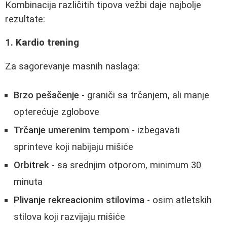
Kombinacija različitih tipova vežbi daje najbolje
rezultate:
1. Kardio trening
Za sagorevanje masnih naslaga:
Brzo pešačenje
- graniči sa trčanjem, ali manje
opterećuje zglobove
Trčanje umerenim tempom
- izbegavati
sprinteve koji nabijaju mišiće
Orbitrek
- sa srednjim otporom, minimum 30
minuta
Plivanje rekreacionim stilovima
- osim atletskih
stilova koji razvijaju mišiće