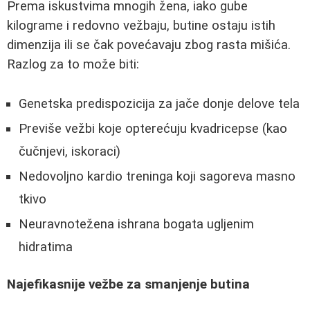
Prema iskustvima mnogih žena, iako gube
kilograme i redovno vežbaju, butine ostaju istih
dimenzija ili se čak povećavaju zbog rasta mišića.
Razlog za to može biti:
Genetska predispozicija za jače donje delove tela
Previše vežbi koje opterećuju kvadricepse (kao
čučnjevi, iskoraci)
Nedovoljno kardio treninga koji sagoreva masno
tkivo
Neuravnotežena ishrana bogata ugljenim
hidratima
Najefikasnije vežbe za smanjenje butina