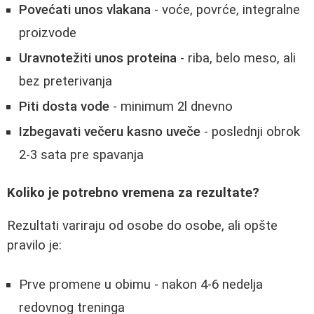
Povećati unos vlakana
- voće, povrće, integralne
proizvode
Uravnotežiti unos proteina
- riba, belo meso, ali
bez preterivanja
Piti dosta vode
- minimum 2l dnevno
Izbegavati večeru kasno uveče
- poslednji obrok
2-3 sata pre spavanja
Koliko je potrebno vremena za rezultate?
Rezultati variraju od osobe do osobe, ali opšte
pravilo je:
Prve promene u obimu - nakon 4-6 nedelja
redovnog treninga