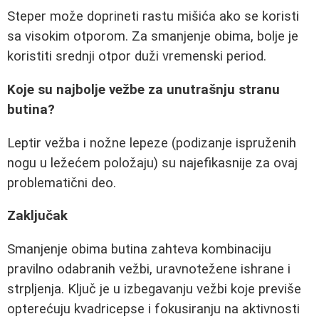
Steper može doprineti rastu mišića ako se koristi
sa visokim otporom. Za smanjenje obima, bolje je
koristiti srednji otpor duži vremenski period.
Koje su najbolje vežbe za unutrašnju stranu
butina?
Leptir vežba i nožne lepeze (podizanje ispruženih
nogu u ležećem položaju) su najefikasnije za ovaj
problematični deo.
Zaključak
Smanjenje obima butina zahteva kombinaciju
pravilno odabranih vežbi, uravnotežene ishrane i
strpljenja. Ključ je u izbegavanju vežbi koje previše
opterećuju kvadricepse i fokusiranju na aktivnosti