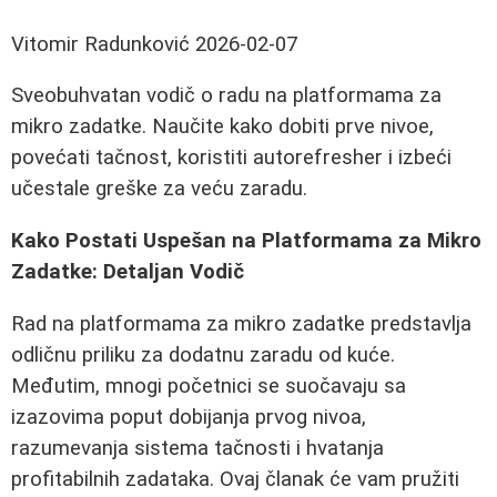
Vitomir Radunković
2026-02-07
Sveobuhvatan vodič o radu na platformama za
mikro zadatke. Naučite kako dobiti prve nivoe,
povećati tačnost, koristiti autorefresher i izbeći
učestale greške za veću zaradu.
Kako Postati Uspešan na Platformama za Mikro
Zadatke: Detaljan Vodič
Rad na platformama za mikro zadatke predstavlja
odličnu priliku za dodatnu zaradu od kuće.
Međutim, mnogi početnici se suočavaju sa
izazovima poput dobijanja prvog nivoa,
razumevanja sistema tačnosti i hvatanja
profitabilnih zadataka. Ovaj članak će vam pružiti