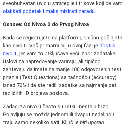
sveobuhvatan uvid u strategije i trikove koji će vam
olakšati početak i maksimizirati zaradu
.
Osnove: Od Nivoa 0 do Prvog Nivoa
Kada se registrujete na platformi, obično počinjete
kao nivo 0. Vaš primarni cilj u ovoj fazi je
dostići
nivo 1
, jer vam to otključava veći izbor zadataka.
Uslovi za napredovanje variraju, ali tipično
zahtevaju da imate najmanje 100 odgovorenih test
pitanja (Test Questions) sa tačnošću (accuracy)
iznad 70% i da ste radili zadatke sa najmanje pet
različitih ID brojeva poslova.
Zadaci za nivo 0 često su retki i nestaju brzo.
Pojavljuju se možda jednom ili dvaput nedeljno i
traju samo nekoliko sati. Ključ je
biti uporan
i