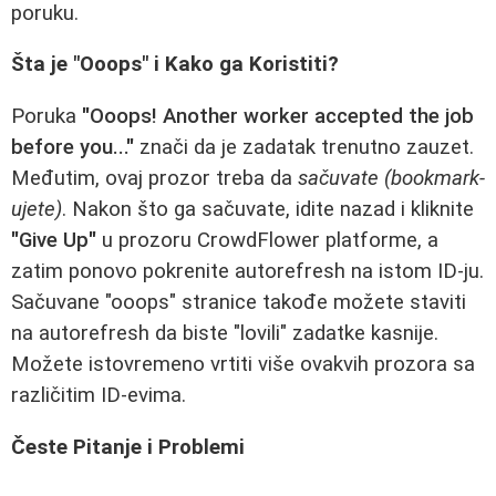
poruku.
Šta je "Ooops" i Kako ga Koristiti?
Poruka
"Ooops! Another worker accepted the job
before you..."
znači da je zadatak trenutno zauzet.
Međutim, ovaj prozor treba da
sačuvate (bookmark-
ujete)
. Nakon što ga sačuvate, idite nazad i kliknite
"Give Up"
u prozoru CrowdFlower platforme, a
zatim ponovo pokrenite autorefresh na istom ID-ju.
Sačuvane "ooops" stranice takođe možete staviti
na autorefresh da biste "lovili" zadatke kasnije.
Možete istovremeno vrtiti više ovakvih prozora sa
različitim ID-evima.
Česte Pitanje i Problemi