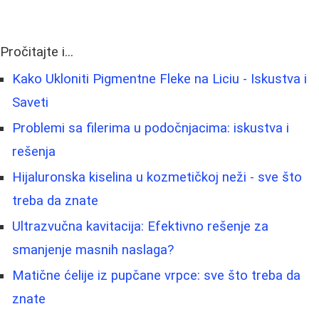
Pročitajte i...
Kako Ukloniti Pigmentne Fleke na Liciu - Iskustva i
Saveti
Problemi sa filerima u podočnjacima: iskustva i
rešenja
Hijaluronska kiselina u kozmetičkoj neži - sve što
treba da znate
Ultrazvučna kavitacija: Efektivno rešenje za
smanjenje masnih naslaga?
Matične ćelije iz pupčane vrpce: sve što treba da
znate