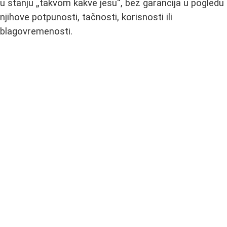
u stanju „takvom kakve jesu“, bez garancija u pogledu
njihove potpunosti, tačnosti, korisnosti ili
blagovremenosti.