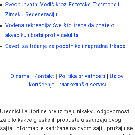
Sveobuhvatni Vodič kroz Estetske Tretmane i
Zimsku Regeneraciju
Vodena rekreacija: Sve što treba da znate o
akvabiku i borbi protiv celulita
Saveti za trčanje za početnike i napredne trkače
O nama
|
Kontakt
|
Politika privatnosti
|
Uslovi
korišćenja
|
Marketinški servisi
Urednici i autori ne preuzimaju nikakvu odgovornost
za bilo kakve greške ili propuste u sadržaju ovog
sajta. Informacije sadržane na ovom sajtu pružaju se