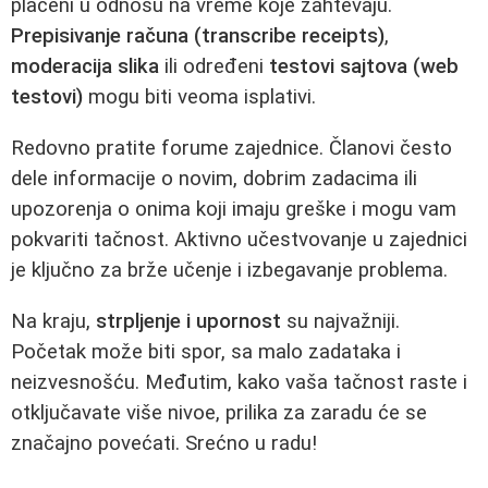
plaćeni u odnosu na vreme koje zahtevaju.
Prepisivanje računa (transcribe receipts)
,
moderacija slika
ili određeni
testovi sajtova (web
testovi)
mogu biti veoma isplativi.
Redovno pratite forume zajednice. Članovi često
dele informacije o novim, dobrim zadacima ili
upozorenja o onima koji imaju greške i mogu vam
pokvariti tačnost. Aktivno učestvovanje u zajednici
je ključno za brže učenje i izbegavanje problema.
Na kraju,
strpljenje i upornost
su najvažniji.
Početak može biti spor, sa malo zadataka i
neizvesnošću. Međutim, kako vaša tačnost raste i
otključavate više nivoe, prilika za zaradu će se
značajno povećati. Srećno u radu!