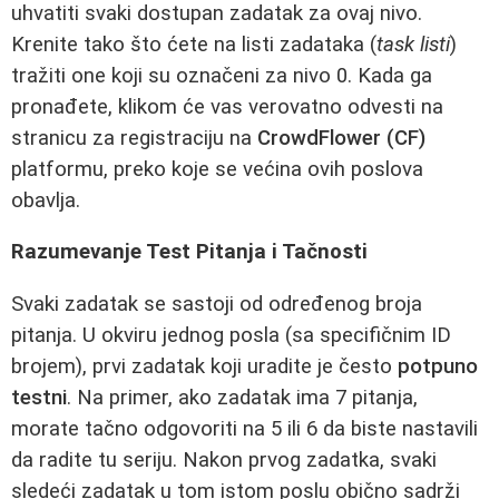
uhvatiti svaki dostupan zadatak za ovaj nivo.
Krenite tako što ćete na listi zadataka (
task listi
)
tražiti one koji su označeni za nivo 0. Kada ga
pronađete, klikom će vas verovatno odvesti na
stranicu za registraciju na
CrowdFlower (CF)
platformu, preko koje se većina ovih poslova
obavlja.
Razumevanje Test Pitanja i Tačnosti
Svaki zadatak se sastoji od određenog broja
pitanja. U okviru jednog posla (sa specifičnim ID
brojem), prvi zadatak koji uradite je često
potpuno
testni
. Na primer, ako zadatak ima 7 pitanja,
morate tačno odgovoriti na 5 ili 6 da biste nastavili
da radite tu seriju. Nakon prvog zadatka, svaki
sledeći zadatak u tom istom poslu obično sadrži