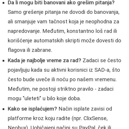
Da li mogu biti banovani ako grešim pitanja?
Samo grešenje pitanja ne dovodi do banovanja,
ali smanjuje vam tačnost koja je neophodna za
napredovanje. Međutim, konstantno loš rad ili
korišćenje automatskih skripti može dovesti do
flagova ili zabrane.
Kada je najbolje vreme za rad?
Zadaci se često
pojavljuju kada su aktivni korisnici iz SAD-a, što
često bude uveče ili noću po našem vremenu.
Međutim, ne postoji striktno pravilo - zadaci
mogu "uleteti" u bilo koje doba.
Kako se isplaćujem?
Način isplate zavisi od
platforme kroz koju radite (npr. ClixSense,
Neobux). Uobičajeni načini su PayPal, ček ili