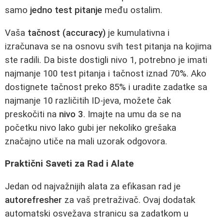
samo
jedno test pitanje
među ostalim.
Vaša
tačnost (accuracy)
je kumulativna i
izračunava se na osnovu svih test pitanja na kojima
ste radili. Da biste dostigli nivo 1, potrebno je imati
najmanje 100 test pitanja i tačnost iznad 70%. Ako
dostignete tačnost preko 85% i uradite zadatke sa
najmanje 10 različitih ID-jeva, možete čak
preskočiti na
nivo 3
. Imajte na umu da se na
početku nivo lako gubi jer nekoliko grešaka
značajno utiče na mali uzorak odgovora.
Praktični Saveti za Rad i Alate
Jedan od najvažnijih alata za efikasan rad je
autorefresher
za vaš pretraživač. Ovaj dodatak
automatski osvežava stranicu sa zadatkom u