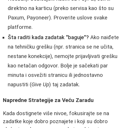
direktno na karticu (preko servisa kao što su
Paxum, Payoneer). Proverite uslove svake
platforme.
Šta raditi kada zadatak "baguje"?
Ako naiđete
na tehničku grešku (npr. stranica se ne učita,
nestane konekcije), nemojte prijavljivati grešku
kao netačan odgovor. Bolje je sačekati par
minuta i osvežiti stranicu ili jednostavno
napustiti (
Give Up
) taj zadatak.
Napredne Strategije za Veću Zaradu
Kada dostignete više nivoe, fokusirajte se na
zadatke koje dobro poznajete i koji su dobro