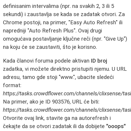
definisanim intervalima (npr. na svakih 2, 3 ili 5
sekundi) i zaustavlja se kada se zadatak otvori. Za
Chrome postoji, na primer, "Easy Auto Refresh" ili
napredniji "Auto Refresh Plus". Ovaj drugi
omogućava postavljanje ključne reči (npr. "Give Up")
na koju će se zaustaviti, što je korisno.
Kada članovi foruma podele aktivan
ID broj
zadatka, vi možete direktno pristupiti njemu. U URL
adresu, tamo gde stoji "www.", ubacite sledeći
format:
https://tasks.crowdflower.com/channels/clixsense/ta
Na primer, ako je ID 903576, URL će biti:
https://tasks.crowdflower.com/channels/clixsense/ta
Otvorite ovaj link, stavite ga na autorefresh i
čekajte da se otvori zadatak ili da dobijete
"ooops"