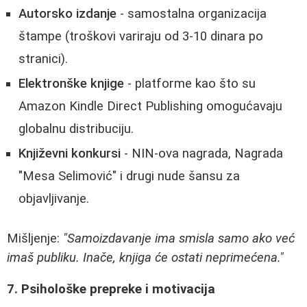
Autorsko izdanje
- samostalna organizacija
štampe (troškovi variraju od 3-10 dinara po
stranici).
Elektronške knjige
- platforme kao što su
Amazon Kindle Direct Publishing omogućavaju
globalnu distribuciju.
Književni konkursi
- NIN-ova nagrada, Nagrada
"Mesa Selimović" i drugi nude šansu za
objavljivanje.
Mišljenje:
"Samoizdavanje ima smisla samo ako već
imaš publiku. Inače, knjiga će ostati neprimećena."
7. Psihološke prepreke i motivacija