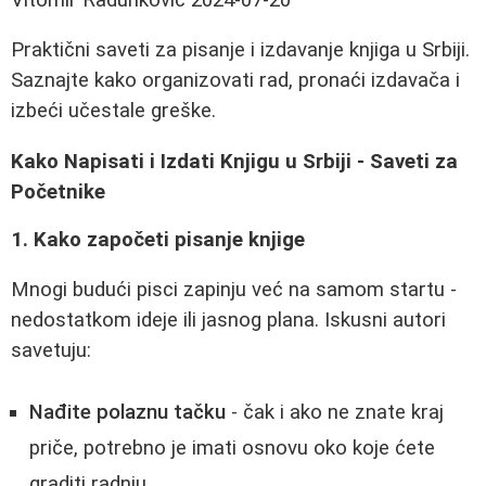
Praktični saveti za pisanje i izdavanje knjiga u Srbiji.
Saznajte kako organizovati rad, pronaći izdavača i
izbeći učestale greške.
Kako Napisati i Izdati Knjigu u Srbiji - Saveti za
Početnike
1. Kako započeti pisanje knjige
Mnogi budući pisci zapinju već na samom startu -
nedostatkom ideje ili jasnog plana. Iskusni autori
savetuju:
Nađite polaznu tačku
- čak i ako ne znate kraj
priče, potrebno je imati osnovu oko koje ćete
graditi radnju.