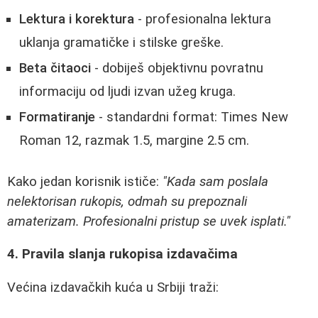
Lektura i korektura
- profesionalna lektura
uklanja gramatičke i stilske greške.
Beta čitaoci
- dobiješ objektivnu povratnu
informaciju od ljudi izvan užeg kruga.
Formatiranje
- standardni format: Times New
Roman 12, razmak 1.5, margine 2.5 cm.
Kako jedan korisnik ističe:
"Kada sam poslala
nelektorisan rukopis, odmah su prepoznali
amaterizam. Profesionalni pristup se uvek isplati."
4. Pravila slanja rukopisa izdavačima
Većina izdavačkih kuća u Srbiji traži: