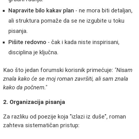
Napravite bilo kakav plan
- ne mora biti detaljan,
ali struktura pomaže da se ne izgubite u toku
pisanja.
Pišite redovno
- čak i kada niste inspirisani,
disciplina je ključna.
Kao što jedan forumski korisnik primećuje:
"Nisam
znala kako će se moj roman završiti, ali sam znala
kako da počnem."
2. Organizacija pisanja
Za razliku od poezije koja "izlazi iz duše", roman
zahteva sistematičan pristup: