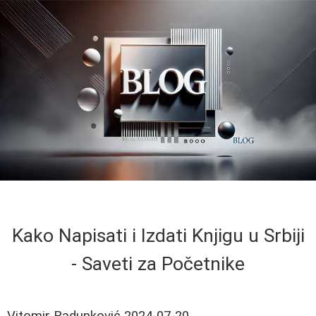
Kako Napisati i Izdati Knjigu u Srbiji
- Saveti za Početnike
Vitomir Radunković
2024-07-20