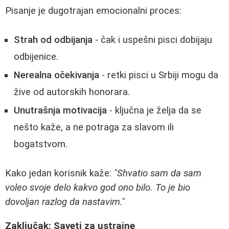
Pisanje je dugotrajan emocionalni proces:
Strah od odbijanja
- čak i uspešni pisci dobijaju
odbijenice.
Nerealna očekivanja
- retki pisci u Srbiji mogu da
žive od autorskih honorara.
Unutrašnja motivacija
- ključna je želja da se
nešto kaže, a ne potraga za slavom ili
bogatstvom.
Kako jedan korisnik kaže:
"Shvatio sam da sam
voleo svoje delo kakvo god ono bilo. To je bio
dovoljan razlog da nastavim."
Zaključak: Saveti za ustrajne