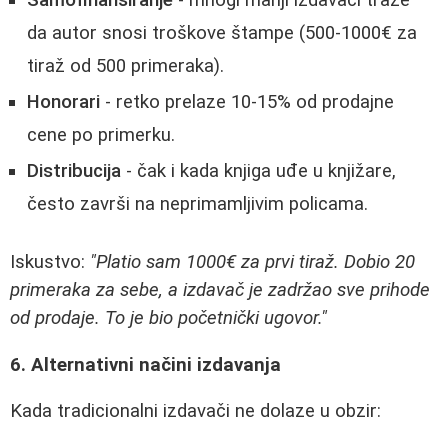
Samofinansiranje
- mnogi manji izdavači traže
da autor snosi troškove štampe (500-1000€ za
tiraž od 500 primeraka).
Honorari
- retko prelaze 10-15% od prodajne
cene po primerku.
Distribucija
- čak i kada knjiga uđe u knjižare,
često završi na neprimamljivim policama.
Iskustvo:
"Platio sam 1000€ za prvi tiraž. Dobio 20
primeraka za sebe, a izdavač je zadržao sve prihode
od prodaje. To je bio početnički ugovor."
6. Alternativni načini izdavanja
Kada tradicionalni izdavači ne dolaze u obzir: