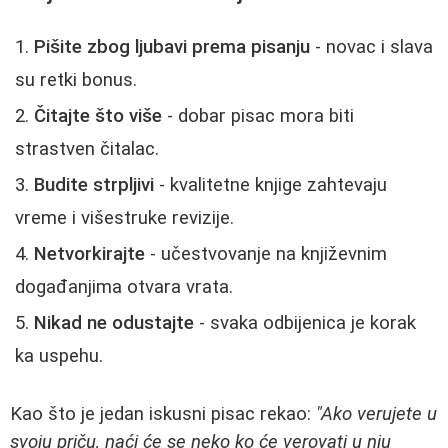
Pišite zbog ljubavi prema pisanju
- novac i slava
su retki bonus.
Čitajte što više
- dobar pisac mora biti
strastven čitalac.
Budite strpljivi
- kvalitetne knjige zahtevaju
vreme i višestruke revizije.
Netvorkirajte
- učestvovanje na književnim
događanjima otvara vrata.
Nikad ne odustajte
- svaka odbijenica je korak
ka uspehu.
Kao što je jedan iskusni pisac rekao:
"Ako verujete u
svoju priču, naći će se neko ko će verovati u nju