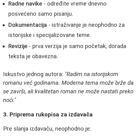
Radne navike
- određite vreme dnevno
posvećeno samo pisanju.
Dokumentacija
- istraživanje je neophodno za
istorijske i specijalizovane teme.
Revizije
- prva verzija je samo početak, dorada
teksta je obavezna.
Iskustvo jednog autora:
"Radim na istorijskom
romanu već godinama. Moderna tema može brže da
se završi, ali kvalitetan roman ne može nastati preko
noći."
3. Priprema rukopisa za izdavača
Pre slanja izdavaču, neophodno je: