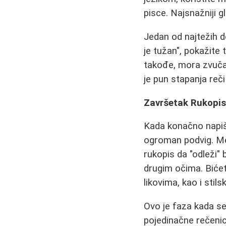
pisce. Najsnažniji g
Jedan od najtežih d
je tužan", pokažite 
takođe, mora zvučat
je pun stapanja reči 
Završetak Rukopis
Kada konačno napišet
ogroman podvig. Me
rukopis da "odleži" 
drugim očima. Bićete
likovima, kao i stils
Ovo je faza kada se 
pojedinačne rečenic