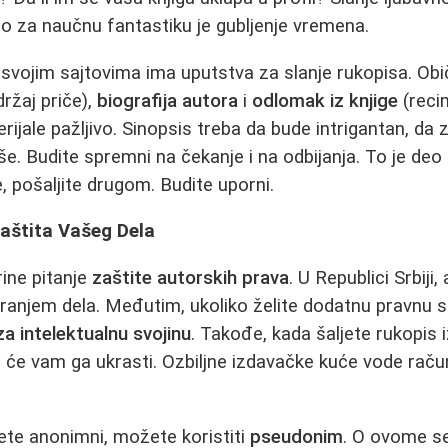
vao za naučnu fantastiku je gubljenje vremena.
svojim sajtovima ima uputstva za slanje rukopisa. Obi
ržaj priče),
biografija autora
i
odlomak iz knjige
(recim
ijale pažljivo. Sinopsis treba da bude intrigantan, da z
iše. Budite spremni na čekanje i na odbijanja. To je de
, pošaljite drugom. Budite uporni.
Zaštita Vašeg Dela
ine pitanje
zaštite autorskih prava
. U Republici Srbiji
ranjem dela. Međutim, ukoliko želite dodatnu pravnu 
a intelektualnu svojinu
. Takođe, kada šaljete rukopis
a će vam ga ukrasti. Ozbiljne izdavačke kuće vode rač
ete anonimni, možete koristiti
pseudonim
. O ovome s