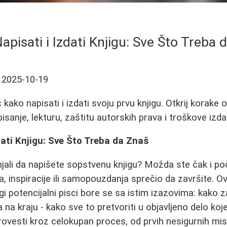
apisati i Izdati Knjigu: Sve Što Treba 
2025-10-19
ako napisati i izdati svoju prvu knjigu. Otkrij korake o
sanje, lekturu, zaštitu autorskih prava i troškove izda
dati Knjigu: Sve Što Treba da Znaš
jali da napišete sopstvenu knjigu? Možda ste čak i počel
 inspiracije ili samopouzdanja sprečio da završite. Ov
i potencijalni pisci bore se sa istim izazovima: kako z
 na kraju - kako sve to pretvoriti u objavljeno delo koje 
rovesti kroz celokupan proces, od prvih nesigurnih mis