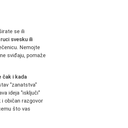
irate se ili
ruci svesku ili
 rečenicu. Nemojte
se ne sviđaju, pomaže
e čak i kada
 stav "zanatstva"
va ideja "isključi"
k i običan razgovor
ečemu što vas