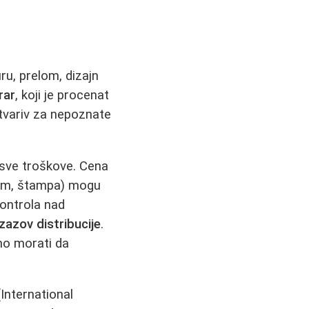
ru, prelom, dizajn
rar
, koji je procenat
stvariv za nepoznate
e sve troškove. Cena
elom, štampa) mogu
kontrola nad
azov distribucije
.
no morati da
International