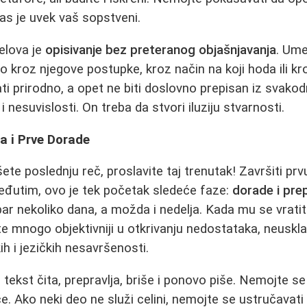
las je uvek vaš sopstveni.
elova je
opisivanje bez preteranog objašnjavanja
. Ume
to kroz njegove postupke, kroz način na koji hoda ili kro
i prirodno, a opet ne biti doslovno prepisan iz svako
i nesuvislosti. On treba da stvori iluziju stvarnosti.
a i Prve Dorade
e poslednju reč, proslavite taj trenutak! Završiti prvu
đutim, ovo je tek početak sledeće faze:
dorade i pre
bar nekoliko dana, a možda i nedelja. Kada mu se vratite
 mnogo objektivniji u otkrivanju nedostataka, neusklađe
kih i jezičkih nesavršenosti.
tekst čita, prepravlja, briše i ponovo piše. Nemojte se
e. Ako neki deo ne služi celini, nemojte se ustručavati