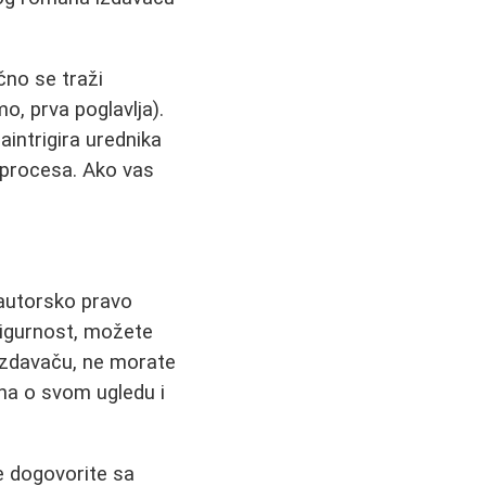
čno se traži
o, prva poglavlja).
aintrigira urednika
o procesa. Ako vas
, autorsko pravo
sigurnost, možete
 izdavaču, ne morate
una o svom ugledu i
e dogovorite sa