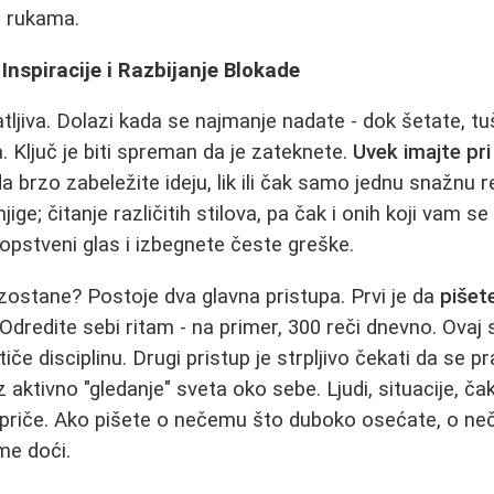
u rukama.
Inspiracije i Razbijanje Blokade
atljiva. Dolazi kada se najmanje nadate - dok šetate, tuš
 Ključ je biti spreman da je zateknete.
Uvek imajte pri 
a brzo zabeležite ideju, lik ili čak samo jednu snažnu
jige; čitanje različitih stilova, pa čak i onih koji vam 
opstveni glas i izbegnete česte greške.
 izostane? Postoje dva glavna pristupa. Prvi je da
pišet
 Odredite sebi ritam - na primer, 300 reči dnevno. Ovaj
e disciplinu. Drugi pristup je strpljivo čekati da se pra
 aktivno "gledanje" sveta oko sebe. Ljudi, situacije, ča
 priče. Ako pišete o nečemu što duboko osećate, o n
me doći.