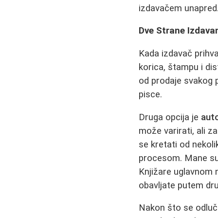
izdavačem unapred
Dve Strane Izdava
Kada izdavač prihva
korica, štampu i dis
od prodaje svakog p
pisce.
Druga opcija je
aut
može varirati, ali 
se kretati od nekol
procesom. Mane su v
Knjižare uglavnom n
obavljate putem dru
Nakon što se odluč