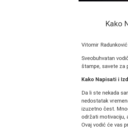
Kako N
Vitomir Radunković
Sveobuhvatan vodič k
štampe, savete za pi
Kako Napisati i Iz
Da li ste nekada san
nedostatak vremena,
izuzetno čest. Mnog
održati motivaciju, a
Ovaj vodić će vas p