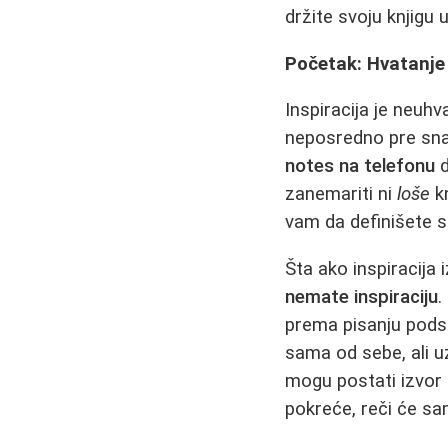
držite svoju knjigu 
Početak: Hvatanje 
Inspiracija je neuhv
neposredno pre sna.
notes na telefonu
d
zanemariti ni
loše
kn
vam da definišete s
Šta ako inspiracija
nemate inspiraciju
.
prema pisanju podstič
sama od sebe, ali uz
mogu postati izvor
pokreće, reči će sa