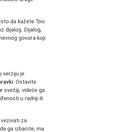
sto da kažete "bio
z dijalog. Dijalog,
dnevnog govora koji
 verziju je
pravki
. Ostavite
 svežiji, videće ga
nosti u radnji ili
 vezivati za
 da ga izbacite, ma