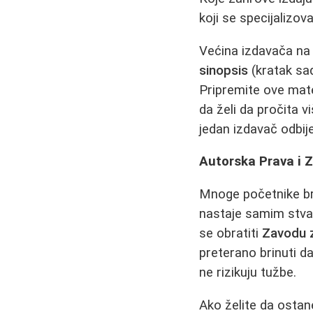
koji se specijalizo
Većina izdavača na 
sinopsis
(kratak sad
Pripremite ove mater
da želi da pročita v
jedan izdavač odbije
Autorska Prava i 
Mnoge početnike br
nastaje samim stva
se obratiti
Zavodu z
preterano brinuti d
ne rizikuju tužbe.
Ako želite da ostan