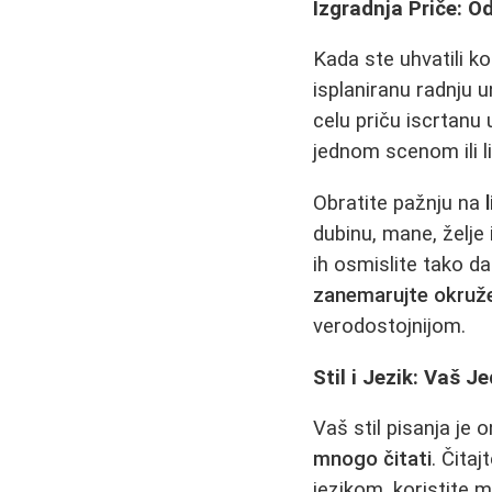
Izgradnja Priče: O
Kada ste uhvatili ko
isplaniranu radnju u
celu priču iscrtanu
jednom scenom ili l
Obratite pažnju na
dubinu, mane, želje 
ih osmislite tako d
zanemarujte okruž
verodostojnijom.
Stil i Jezik: Vaš J
Vaš stil pisanja je 
mnogo čitati
. Čitaj
jezikom, koristite 