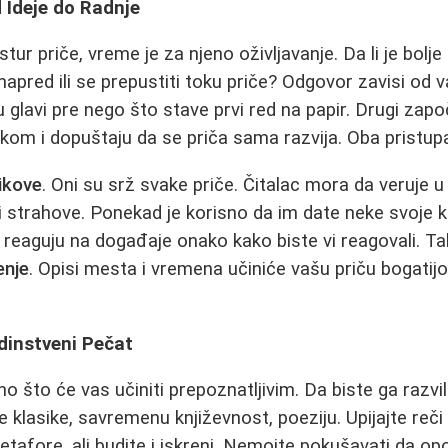
d Ideje do Radnje
stur priče, vreme je za njeno oživljavanje. Da li je bolje
napred ili se prepustiti toku priče? Odgovor zavisi od v
 u glavi pre nego što stave prvi red na papir. Drugi za
ikom i dopuštaju da se priča sama razvija. Oba pristupa
likove
. Oni su srž svake priče. Čitalac mora da veruje u 
i strahove. Ponekad je korisno da im date neke svoje ka
a reaguju na događaje onako kako biste vi reagovali. T
enje
. Opisi mesta i vremena učiniće vašu priču bogatij
edinstveni Pečat
ono što će vas učiniti prepoznatljivim. Da biste ga razvil
te klasike, savremenu književnost, poeziju. Upijajte reči 
metafore, ali budite i iskreni. Nemojte pokušavati da o