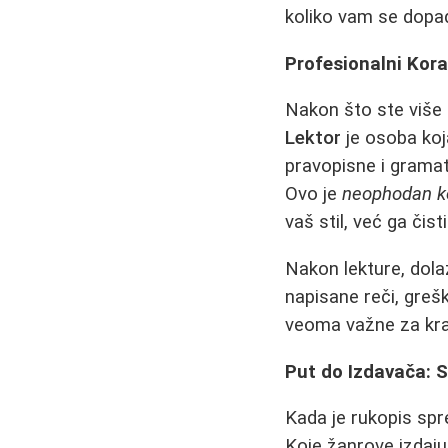
koliko vam se dopada
Profesionalni Kora
Nakon što ste više p
Lektor
je osoba koja
pravopisne i gramat
Ovo je
neophodan k
vaš stil, već ga čisti
Nakon lekture, dola
napisane reči, grešk
veoma važne za krajn
Put do Izdavača: 
Kada je rukopis spr
Koje žanrove izdaju