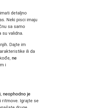
 imati detaljno
as. Neki pisci imaju
počnu sa samo
 su validna.
njih. Dajte im
rakteristike ili da
akođe,
ne
om i
i,
neophodno je
i ritmove. Igrajte se
ponašate druge