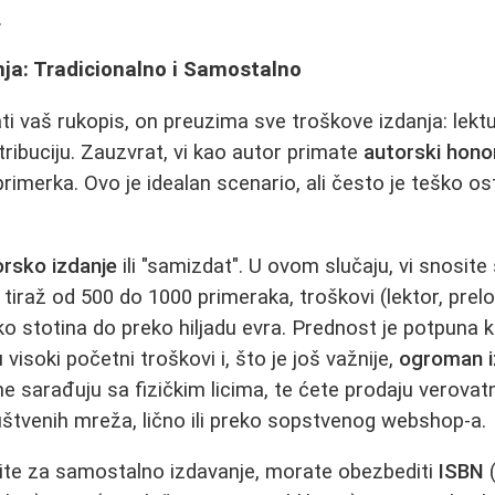
.
nja: Tradicionalno i Samostalno
ti vaš rukopis, on preuzima sve troškove izdanja: lektu
tribuciju. Zauzvrat, vi kao autor primate
autorski hono
rimerka. Ovo je idealan scenario, ali često je teško o
orsko izdanje
ili "samizdat". U ovom slučaju, vi snosit
za tiraž od 500 do 1000 primeraka, troškovi (lektor, pr
iko stotina do preko hiljadu evra. Prednost je potpuna 
isoki početni troškovi i, što je još važnije,
ogroman iz
e sarađuju sa fizičkim licima, te ćete prodaju verovat
štvenih mreža, lično ili preko sopstvenog webshop-a.
ite za samostalno izdavanje, morate obezbediti
ISBN
(