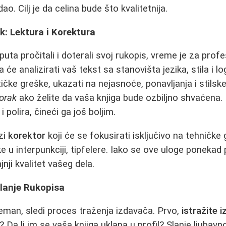
o. Cilj je da celina bude što kvalitetnija.
k: Lektura i Korektura
uta pročitali i doterali svoj rukopis, vreme je za profe
 će analizirati vaš tekst sa stanovišta jezika, stila i lo
ičke greške, ukazati na nejasnoće, ponavljanja i stilsk
orak
ako želite da vaša knjiga bude ozbiljno shvaćena.
 i polira, čineći ga još boljim.
zi
korektor
koji će se fokusirati isključivo na tehničk
e u interpunkciji, tipfelere. Iako se ove uloge ponekad
ji kvalitet vašeg dela.
Slanje Rukopisa
eman, sledi proces traženja izdavača. Prvo,
istražite 
? Da li im se vaša knjiga uklapa u profil? Slanje ljuba