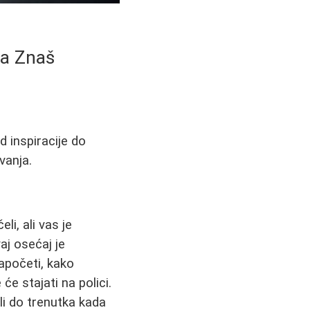
da Znaš
d inspiracije do
vanja.
i, ali vas je
aj osećaj je
apočeti, kako
će stajati na polici.
li do trenutka kada