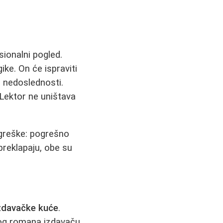
sionalni pogled.
gike. On će ispraviti
e nedoslednosti.
 Lektor ne uništava
e greške: pogrešno
 preklapaju, obe su
izdavačke kuće
.
vnog romana izdavaču