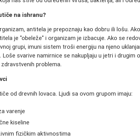
 koja nas štite od određenih virusa, bakterija, ali i odr
utiče na ishranu?
ganizam, antitela je prepoznaju kao dobru ili lošu. Ako
itela je "obeleže" i organizam je izbacuje. Ako se red
vnoj grupi, imuni sistem troši energiju na njeno uklanj
i. Loše svarive namirnice se nakupljaju u jetri i drugi
ih zdravstvenih problema.
vci
iče od drevnih lovaca. Ljudi sa ovom grupom imaju:
za varenje
čne kiseline
ivnim fizičkim aktivnostima