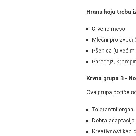
Hrana koju treba i
Crveno meso
Mlečni proizvodi 
Pšenica (u većim 
Paradajz, krompir
Krvna grupa B - N
Ova grupa potiče od
Tolerantni organi
Dobra adaptacija
Kreativnost kao 