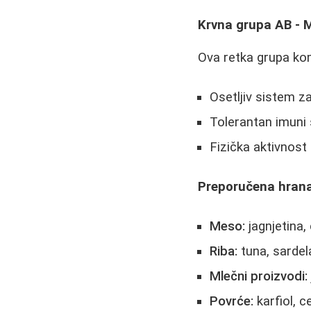
Krvna grupa AB - 
Ova retka grupa kom
Osetljiv sistem z
Tolerantan imuni
Fizička aktivnost
Preporučena hrana
Meso:
jagnjetina,
Riba:
tuna, sardel
Mlečni proizvodi:
Povrće:
karfiol, c