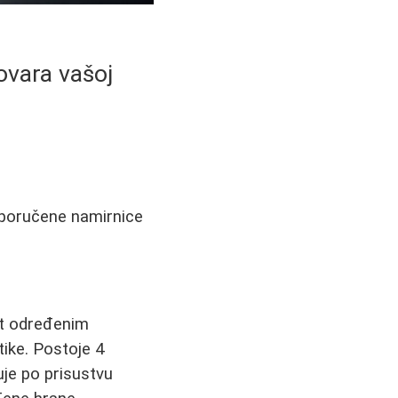
ovara vašoj
eporučene namirnice
st određenim
tike. Postoje 4
uje po prisustvu