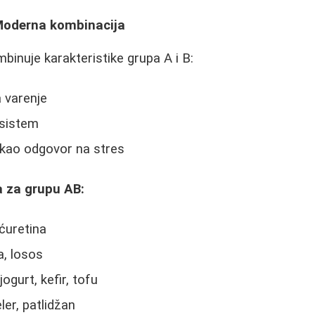
Moderna kombinacija
binuje karakteristike grupa A i B:
a varenje
 sistem
 kao odgovor na stres
 za grupu AB:
 ćuretina
a, losos
jogurt, kefir, tofu
eler, patlidžan