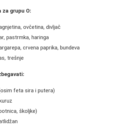
 za grupu O:
gnjetina, ovčetina, divljač
ar, pastrmka, haringa
šargarepa, crvena paprika, bundeva
as, trešnje
zbegavati:
osim feta sira i putera)
ukuruz
otnica, školjke)
atlidžan