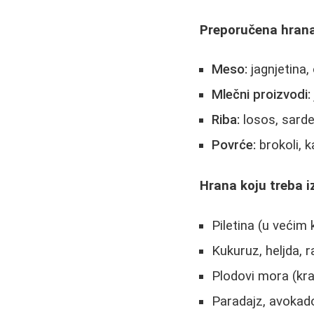
Preporučena hrana
Meso:
jagnjetina,
Mlečni proizvodi:
Riba:
losos, sarde
Povrće:
brokoli, k
Hrana koju treba i
Piletina (u većim
Kukuruz, heljda, r
Plodovi mora (kra
Paradajz, avokad