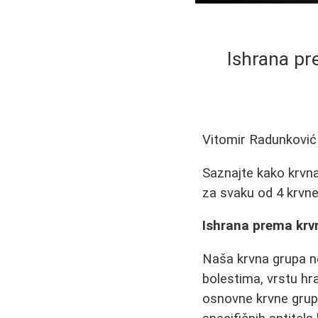
Ishrana pr
Vitomir Radunković
Saznajte kako krvna
za svaku od 4 krvne 
Ishrana prema krvn
Naša krvna grupa n
bolestima, vrstu hr
osnovne krvne grupe: