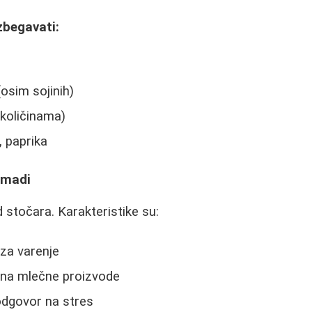
zbegavati:
(osim sojinih)
količinama)
, paprika
omadi
 stočara. Karakteristike su:
 za varenje
 na mlečne proizvode
odgovor na stres