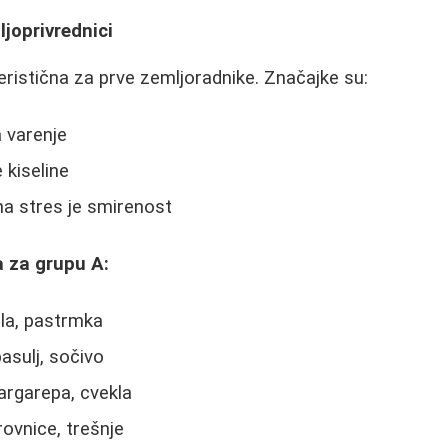
ljoprivrednici
eristična za prve zemljoradnike. Značajke su:
a varenje
 kiseline
na stres je smirenost
 za grupu A:
la, pastrmka
asulj, sočivo
argarepa, cvekla
ovnice, trešnje