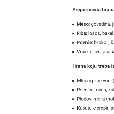
Preporučena hrana
Meso:
govedina, ja
Riba:
losos, bakal
Povrće:
brokoli, 
Voće:
šljive, anan
Hrana koju treba i
Mlečni proizvodi (
Pšenica, ovas, k
Plodovi mora (hob
Kupus, krompir, p