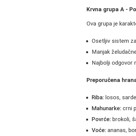
Krvna grupa A - Po
Ova grupa je karakt
Osetljiv sistem z
Manjak želudačne
Najbolji odgovor 
Preporučena hrana
Riba:
losos, sarde
Mahunarke:
crni p
Povrće:
brokoli, š
Voće:
ananas, bor