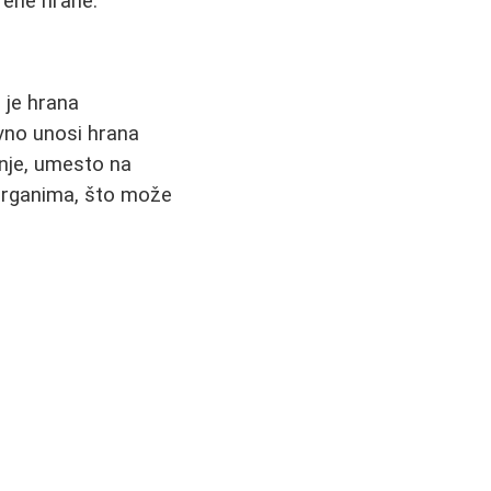
eđene hrane.
 je hrana
ovno unosi hrana
anje, umesto na
m organima, što može