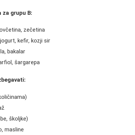
 za grupu B:
 ovčetina, zečetina
jogurt, kefir, kozji sir
la, bakalar
arfiol, šargarepa
zbegavati:
 količinama)
až
be, školjke)
o, masline