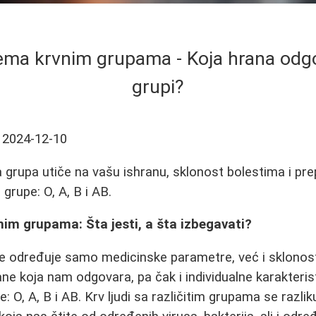
ema krvnim grupama - Koja hrana odg
grupi?
2024-12-10
 grupa utiče na vašu ishranu, sklonost bolestima i pr
grupe: O, A, B i AB.
im grupama: Šta jesti, a šta izbegavati?
e određuje samo medicinske parametre, već i sklono
ane koja nam odgovara, pa čak i individualne karakteris
 O, A, B i AB. Krv ljudi sa različitim grupama se razlik