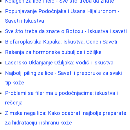
Kolagen za lice i telo - Sve što treba da znate
Popunjavanje Podočnjaka i Usana Hijaluronom -
Saveti i Iskustva
Sve što treba da znate o Botoxu - Iskustva i saveti
Blefaroplastika Kapaka: Iskustva, Cene i Saveti
Rešenja za hormonske bubuljice i ožiljke
Lasersko Uklanjanje Ožiljaka: Vodič i Iskustva
Najbolji piling za lice - Saveti i preporuke za svaki
tip kože
Problemi sa filerima u podočnjacima: iskustva i
rešenja
Zimska nega lica: Kako odabrati najbolje preparate
za hidrataciju i ishranu kože