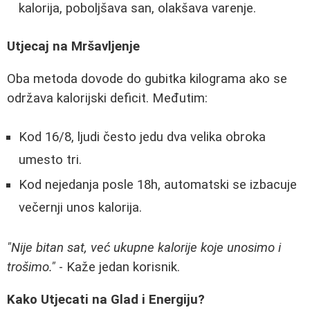
kalorija, poboljšava san, olakšava varenje.
Utjecaj na Mršavljenje
Oba metoda dovode do gubitka kilograma ako se
održava kalorijski deficit. Međutim:
Kod 16/8, ljudi često jedu dva velika obroka
umesto tri.
Kod nejedanja posle 18h, automatski se izbacuje
večernji unos kalorija.
"Nije bitan sat, već ukupne kalorije koje unosimo i
trošimo."
- Kaže jedan korisnik.
Kako Utjecati na Glad i Energiju?