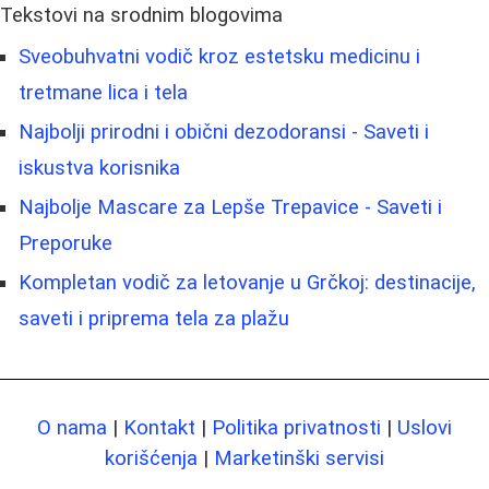
Tekstovi na srodnim blogovima
Sveobuhvatni vodič kroz estetsku medicinu i
tretmane lica i tela
Najbolji prirodni i obični dezodoransi - Saveti i
iskustva korisnika
Najbolje Mascare za Lepše Trepavice - Saveti i
Preporuke
Kompletan vodič za letovanje u Grčkoj: destinacije,
saveti i priprema tela za plažu
O nama
|
Kontakt
|
Politika privatnosti
|
Uslovi
korišćenja
|
Marketinški servisi