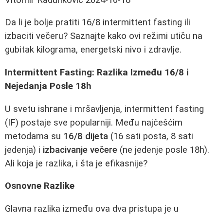
Da li je bolje pratiti 16/8 intermittent fasting ili
izbaciti večeru? Saznajte kako ovi režimi utiču na
gubitak kilograma, energetski nivo i zdravlje.
Intermittent Fasting: Razlika Između 16/8 i
Nejedanja Posle 18h
U svetu ishrane i mršavljenja, intermittent fasting
(IF) postaje sve popularniji. Među najčešćim
metodama su
16/8 dijeta
(16 sati posta, 8 sati
jedenja) i
izbacivanje večere
(ne jedenje posle 18h).
Ali koja je razlika, i šta je efikasnije?
Osnovne Razlike
Glavna razlika između ova dva pristupa je u