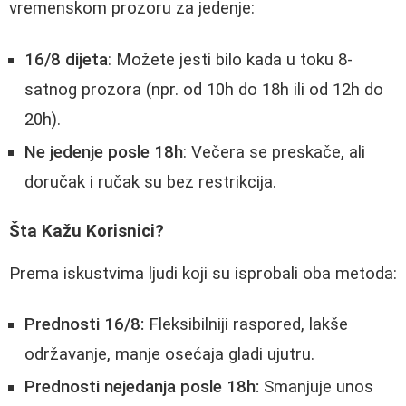
vremenskom prozoru za jedenje:
16/8 dijeta
: Možete jesti bilo kada u toku 8-
satnog prozora (npr. od 10h do 18h ili od 12h do
20h).
Ne jedenje posle 18h
: Večera se preskače, ali
doručak i ručak su bez restrikcija.
Šta Kažu Korisnici?
Prema iskustvima ljudi koji su isprobali oba metoda:
Prednosti 16/8:
Fleksibilniji raspored, lakše
održavanje, manje osećaja gladi ujutru.
Prednosti nejedanja posle 18h:
Smanjuje unos