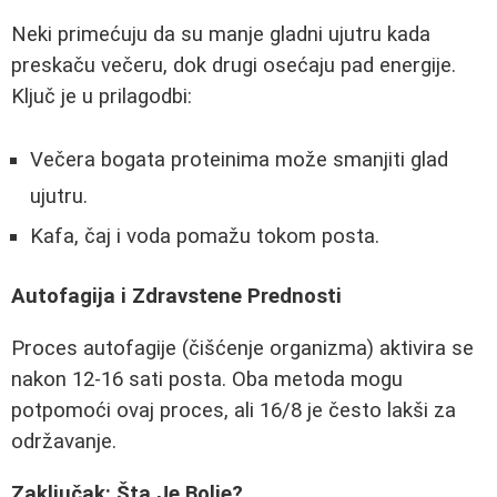
Neki primećuju da su manje gladni ujutru kada
preskaču večeru, dok drugi osećaju pad energije.
Ključ je u prilagodbi:
Večera bogata proteinima može smanjiti glad
ujutru.
Kafa, čaj i voda pomažu tokom posta.
Autofagija i Zdravstene Prednosti
Proces autofagije (čišćenje organizma) aktivira se
nakon 12-16 sati posta. Oba metoda mogu
potpomoći ovaj proces, ali 16/8 je često lakši za
održavanje.
Zaključak: Šta Je Bolje?