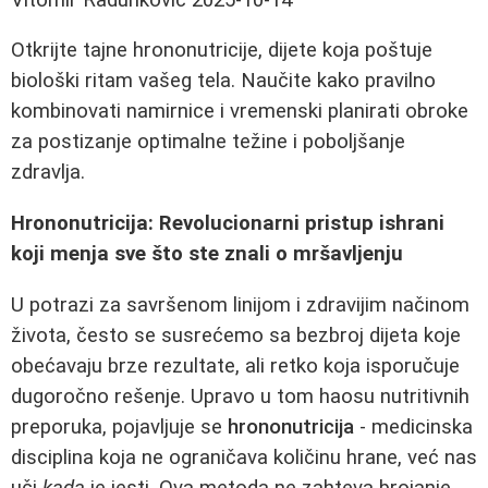
Otkrijte tajne hrononutricije, dijete koja poštuje
biološki ritam vašeg tela. Naučite kako pravilno
kombinovati namirnice i vremenski planirati obroke
za postizanje optimalne težine i poboljšanje
zdravlja.
Hrononutricija: Revolucionarni pristup ishrani
koji menja sve što ste znali o mršavljenju
U potrazi za savršenom linijom i zdravijim načinom
života, često se susrećemo sa bezbroj dijeta koje
obećavaju brze rezultate, ali retko koja isporučuje
dugoročno rešenje. Upravo u tom haosu nutritivnih
preporuka, pojavljuje se
hrononutricija
- medicinska
disciplina koja ne ograničava količinu hrane, već nas
uči
kada
je jesti. Ova metoda ne zahteva brojanje