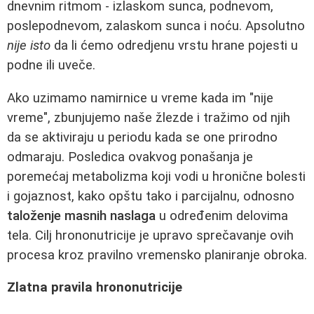
dnevnim ritmom - izlaskom sunca, podnevom,
poslepodnevom, zalaskom sunca i noću. Apsolutno
nije isto
da li ćemo odredjenu vrstu hrane pojesti u
podne ili uveče.
Ako uzimamo namirnice u vreme kada im "nije
vreme", zbunjujemo naše žlezde i tražimo od njih
da se aktiviraju u periodu kada se one prirodno
odmaraju. Posledica ovakvog ponašanja je
poremećaj metabolizma koji vodi u hronične bolesti
i gojaznost, kako opštu tako i parcijalnu, odnosno
taloženje masnih naslaga
u određenim delovima
tela. Cilj hrononutricije je upravo sprečavanje ovih
procesa kroz pravilno vremensko planiranje obroka.
Zlatna pravila hrononutricije