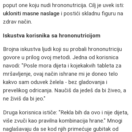
poput one koju nudi hrononutricija. Cilj je uvek isti:
ukloniti masne naslage
i postići skladnu figuru na
zdrav način.
Iskustva korisnika sa hrononutricijom
Brojna iskustva ljudi koji su probali hrononutriciju
govore u prilog ovoj metodi. Jedna od korisnica
navodi: "Posle mora dijeta i kojekakvih tableta za
mršavljenje, ovaj način ishrane mi je doneo telo
kakvo sam oduvek želela - bez gladovanja i
prevelikog odricanja. Naučiš da jedeš da bi živeo, a
ne živiš da bi jeo."
Druga korisnica ističe: "Rekla bih da ovo i nije dijeta,
više zvuči kao pravilna kombinacija hrane." Mnogi
naglašavaju da se kod njih primećuje gubitak od