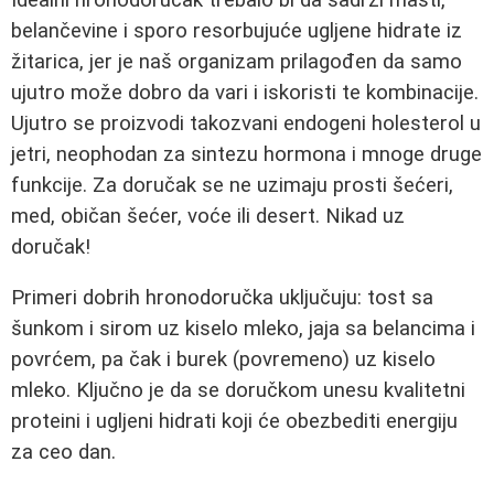
belančevine i sporo resorbujuće ugljene hidrate iz
žitarica, jer je naš organizam prilagođen da samo
ujutro može dobro da vari i iskoristi te kombinacije.
Ujutro se proizvodi takozvani endogeni holesterol u
jetri, neophodan za sintezu hormona i mnoge druge
funkcije. Za doručak se ne uzimaju prosti šećeri,
med, običan šećer, voće ili desert. Nikad uz
doručak!
Primeri dobrih hronodoručka uključuju: tost sa
šunkom i sirom uz kiselo mleko, jaja sa belancima i
povrćem, pa čak i burek (povremeno) uz kiselo
mleko. Ključno je da se doručkom unesu kvalitetni
proteini i ugljeni hidrati koji će obezbediti energiju
za ceo dan.