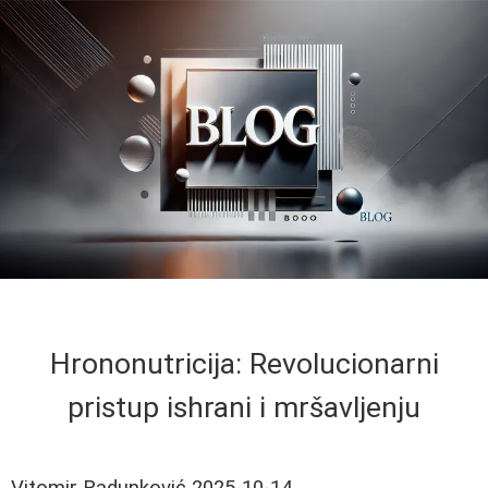
Hrononutricija: Revolucionarni
pristup ishrani i mršavljenju
Vitomir Radunković
2025-10-14