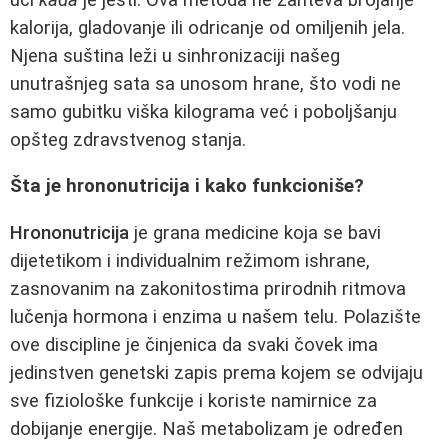
kalorija, gladovanje ili odricanje od omiljenih jela.
Njena suština leži u sinhronizaciji našeg
unutrašnjeg sata sa unosom hrane, što vodi ne
samo gubitku viška kilograma već i poboljšanju
opšteg zdravstvenog stanja.
Šta je hrononutricija i kako funkcioniše?
Hrononutricija
je grana medicine koja se bavi
dijetetikom i individualnim režimom ishrane,
zasnovanim na zakonitostima prirodnih ritmova
lučenja hormona i enzima u našem telu. Polazište
ove discipline je činjenica da svaki čovek ima
jedinstven genetski zapis prema kojem se odvijaju
sve fiziološke funkcije i koriste namirnice za
dobijanje energije. Naš metabolizam je određen