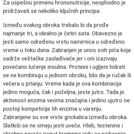
Za uspešnu primenu hrononutricije, neophodno je
pridržavati se nekoliko ključnih principa:
Između svakog obroka trebalo bi da prođe
najmanje tri, a idealno je četiri sata. Obavezno je
jesti samo određenu vrstu namirnica u određeno
vreme u toku dana. Zabranjen je unos svih pića koja
sadrže veštačke zaslađivače jer i oni izazivaju
povećano lučenje insulina. Proteini i ugljeni hidrati
se ne kombinuju u jednom obroku, bilo da je ručak ili
večera u pitanju. Vreme kada je ova kombinacija
jedino moguća, čak i poželjna, jeste jutro. Tada je
aktivnost enzima veoma značajna i jedino ujutro ne
postoji kompeticija tih enzima u varenju.
Zabranjene su sve vrste grickalica između obroka.
Slatkiši se ne smeju jesti uveče. Hleb, testenine i
skrobna povrća poput krompira jedu se najkasnije