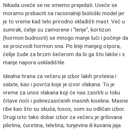
Nikada uveče se ne smemo prejedati. Uveče se
moramo prebaciti na racionalniji biološki model jer
je to vreme kad telo prirodno skladišti mast. Već u
sumrak, ćelije su zamorene i "lenje", kortizon
(hormon budnosti) se mnogo manje luči i počinje da
se proizvodi hormon sna. Po liniji manjeg otpora,
ćelije žude za brzim šećerom da bi ga što lakše i s
manje napora uskladištile.
Idealna hrana za večeru je izbor lakih proteina i
salate, kao i povrća koje je izvor vlakana. To je
vreme za unos vlakana koji će nas zasititi u toku
čitave noći i polinezasićenih masnih kiselina. Masne
ribe kao što su skuša, losos, som su odličan izbor.
Drugi isto tako dobar izbor za večeru je grilovana
piletina, ćuretina, teletina, tunjevina ili kuvana jaja