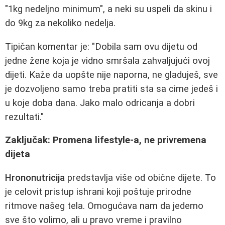
"1kg nedeljno minimum", a neki su uspeli da skinu i
do 9kg za nekoliko nedelja.
Tipičan komentar je: "Dobila sam ovu dijetu od
jedne žene koja je vidno smršala zahvaljujući ovoj
dijeti. Kaže da uopšte nije naporna, ne gladuješ, sve
je dozvoljeno samo treba pratiti sta sa cime jedeš i
u koje doba dana. Jako malo odricanja a dobri
rezultati."
Zaključak: Promena lifestyle-a, ne privremena
dijeta
Hrononutricija
predstavlja više od obične dijete. To
je celovit pristup ishrani koji poštuje prirodne
ritmove našeg tela. Omogućava nam da jedemo
sve što volimo, ali u pravo vreme i pravilno