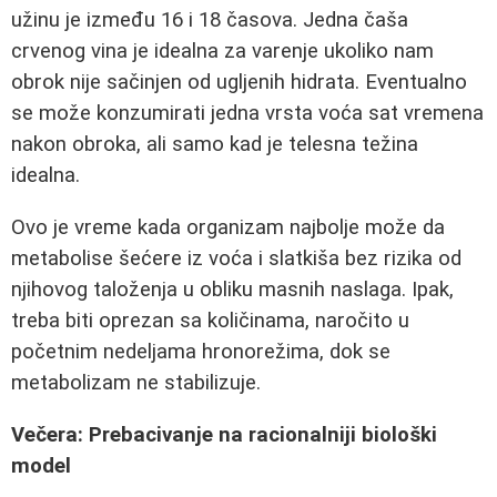
užinu je između 16 i 18 časova. Jedna čaša
crvenog vina je idealna za varenje ukoliko nam
obrok nije sačinjen od ugljenih hidrata. Eventualno
se može konzumirati jedna vrsta voća sat vremena
nakon obroka, ali samo kad je telesna težina
idealna.
Ovo je vreme kada organizam najbolje može da
metabolise šećere iz voća i slatkiša bez rizika od
njihovog taloženja u obliku masnih naslaga. Ipak,
treba biti oprezan sa količinama, naročito u
početnim nedeljama hronorežima, dok se
metabolizam ne stabilizuje.
Večera: Prebacivanje na racionalniji biološki
model