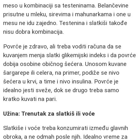
meso u kombinaciji sa testeninama. Belančevine
prisutne u mleku, sirevima i mahunarkama i one u
mesu ne idu zajedno. Testenina i slatkiši takođe
nisu dobra kombinacija.
Povrće je zdravo, ali treba voditi računa da se
kuvanjem menja slatki glikemijski indeks i da povrće
dobija osobine običnog šećera. Unosom kuvane
šargarepe ili celera, na primer, podiže se nivo
šećera u krvi, a time i nivo insulina. Povrće je
idealno jesti sveže, dok se drugo treba samo
kratko kuvati na pari.
Užina: Trenutak za slatkiš ili voće
Slatkiše i voće treba konzumirati između glavnih
obroka, a ne odmah posle njih. Idealno vreme za