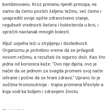
kombinovano. Kroz primenu njenih principa, ne
samo da ćemo postići željenu težinu, već ćemo i
unaprediti svoje opšte zdravstveno stanje,
regulisati vrednosti šećera i holesterola u krvi, i
sprečiti nastanak mnogih bolesti.
Ključ uspeha leži u strpljenju i doslednosti.
Organizmu je potrebno vreme da se prilagodi
novom režimu, a rezultati će sigurno doći. Kao što
jedna od korisnica kaže: "Ovo nije dijeta, ovo je
način da se jednom za svagda promeni svoj način
ishrane i počne da se hrani zdravo." Upravo to je
suština hrononutricije - trajna promena lifestyle-a
koja vodi ka boljem i zdravijem životu.