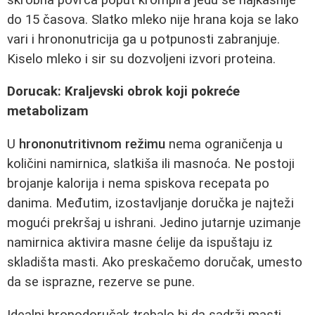
do 15 časova. Slatko mleko nije hrana koja se lako
vari i hrononutricija ga u potpunosti zabranjuje.
Kiselo mleko i sir su dozvoljeni izvori proteina.
Dorucak: Kraljevski obrok koji pokreće
metabolizam
U
hrononutritivnom režimu
nema ograničenja u
količini namirnica, slatkiša ili masnoća. Ne postoji
brojanje kalorija i nema spiskova recepata po
danima. Međutim, izostavljanje doručka je najteži
mogući prekršaj u ishrani. Jedino jutarnje uzimanje
namirnica aktivira masne ćelije da ispuštaju iz
skladišta masti. Ako preskačemo doručak, umesto
da se isprazne, rezerve se pune.
Idealni hronodoručak trebalo bi da sadrži masti,