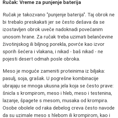
Ručak: Vreme za punjenje baterija
Ručak je takozvano "punjenje baterija". Taj obrok ne
bi trebalo preskakati jer se često dešava da se
izostavljen obrok uveče nadoknadi povećanim
unosom hrane. Za ručak treba uzimati belančevine
životinjskog ili biljnog porekla, povrće kao izvor
sporih šećera i vlakana, i nikad - baš nikad - ne
pojesti desert odmah posle obroka.
Meso je moguće zameniti proteinima iz biljaka:
pasulj, soja, grašak. U pogrešne kombinacije
ubrajaju se mnoga ukusna jela koja se često prave:
šnicla s krompirom, meso i hleb, meso i testenina,
lazanje, špagete s mesom, musaka od krompira.
Osobe obolele od raka debelog creva često navode
da su uzimale meso s hlebom ili krompirom, kao i