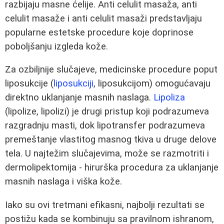
razbijaju masne ćelije. Anti celulit masaža, anti
celulit masaže i anti celulit masaži predstavljaju
popularne estetske procedure koje doprinose
poboljšanju izgleda kože.
Za ozbiljnije slučajeve, medicinske procedure poput
liposukcije (
liposukciji
, liposukcijom) omogućavaju
direktno uklanjanje masnih naslaga.
Lipoliza
(lipolize, lipolizi) je drugi pristup koji podrazumeva
razgradnju masti, dok lipotransfer podrazumeva
premeštanje vlastitog masnog tkiva u druge delove
tela. U najtežim slučajevima, može se razmotriti i
dermolipektomija - hirurška procedura za uklanjanje
masnih naslaga i viška kože.
Iako su ovi tretmani efikasni, najbolji rezultati se
postižu kada se kombinuju sa pravilnom ishranom,