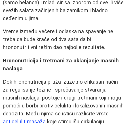
(samo belanca) i mladi sir sa izborom od dve ili više
svežih salata začinjenih balzamikom i hladno
ceđenim uljima.
Vreme između večere i odlaska na spavanje ne
treba da bude kraće od dva sata da bi
hrononutritivni režim dao najbolje rezultate.
Hrononutricija i tretmani za uklanjanje masnih
naslaga
Dok hrononutricija pruža izuzetno efikasan način
za regulisanje težine i sprečavanje stvaranja
masnih naslaga, postoje i drugi tretmani koji mogu
pomoći u borbi protiv celulita i lokalizovanih masnih
depozita. Među njima se ističu različite vrste
anticelulit masaža
koje stimulišu cirkulaciju i