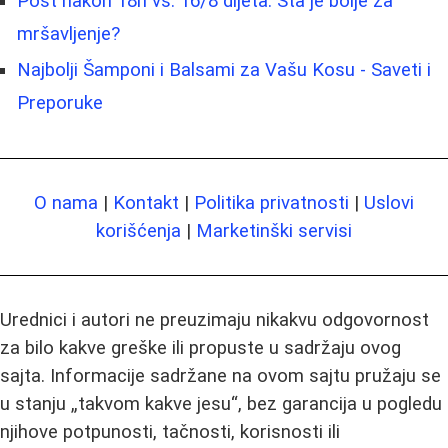
Post nakon 18h vs. 16/8 dijeta: Šta je bolje za
mršavljenje?
Najbolji Šamponi i Balsami za Vašu Kosu - Saveti i
Preporuke
O nama
|
Kontakt
|
Politika privatnosti
|
Uslovi
korišćenja
|
Marketinški servisi
Urednici i autori ne preuzimaju nikakvu odgovornost
za bilo kakve greške ili propuste u sadržaju ovog
sajta. Informacije sadržane na ovom sajtu pružaju se
u stanju „takvom kakve jesu“, bez garancija u pogledu
njihove potpunosti, tačnosti, korisnosti ili