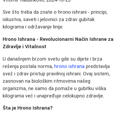
Sve što treba da znate o hrono ishrani - principi,
iskustva, saveti i jelovnici za zdrav gubitak
kilograma i održavanje linije.
Hrono Ishrana - Revolucionarni Način Ishrane za
Zdravlje i Vitalnost
U današnjem brzom svetu gde su dijete i brza
rešenja postala norma,
hrono ishrana
predstavlja
svež i zdrav pristup pravilnoj ishrani. Ovaj sistem,
zasnovan na biološkim ritmovima našeg
organizma, ne samo da pomaže u gubitku viška
kilograma već i unapređuje celokupno zdravlje.
Šta je Hrono Ishrana?