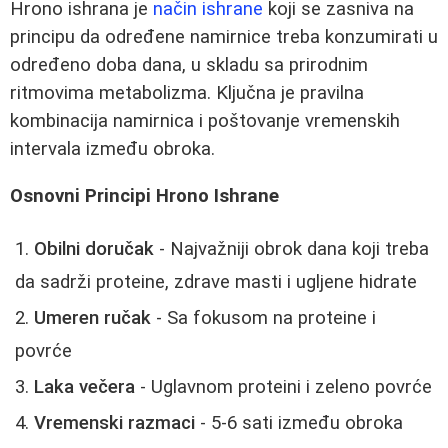
Hrono ishrana je
način ishrane
koji se zasniva na
principu da određene namirnice treba konzumirati u
određeno doba dana, u skladu sa prirodnim
ritmovima metabolizma. Ključna je pravilna
kombinacija namirnica i poštovanje vremenskih
intervala između obroka.
Osnovni Principi Hrono Ishrane
Obilni doručak
- Najvažniji obrok dana koji treba
da sadrži proteine, zdrave masti i ugljene hidrate
Umeren ručak
- Sa fokusom na proteine i
povrće
Laka večera
- Uglavnom proteini i zeleno povrće
Vremenski razmaci
- 5-6 sati između obroka