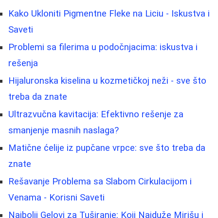
Kako Ukloniti Pigmentne Fleke na Liciu - Iskustva i
Saveti
Problemi sa filerima u podočnjacima: iskustva i
rešenja
Hijaluronska kiselina u kozmetičkoj neži - sve što
treba da znate
Ultrazvučna kavitacija: Efektivno rešenje za
smanjenje masnih naslaga?
Matične ćelije iz pupčane vrpce: sve što treba da
znate
Rešavanje Problema sa Slabom Cirkulacijom i
Venama - Korisni Saveti
Najbolji Gelovi za Tuširanje: Koji Najduže Mirišu i