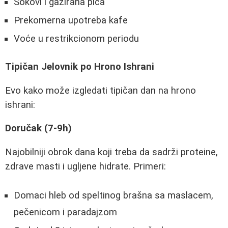
Sokovi i gazirana pića
Prekomerna upotreba kafe
Voće u restrikcionom periodu
Tipičan Jelovnik po Hrono Ishrani
Evo kako može izgledati tipičan dan na hrono
ishrani:
Doručak (7-9h)
Najobilniji obrok dana koji treba da sadrži proteine,
zdrave masti i ugljene hidrate. Primeri:
Domaci hleb od speltinog brašna sa maslacem,
pečenicom i paradajzom