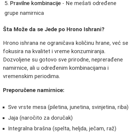
Pravilne kombinacije
- Ne mešati određene
grupe namirnica
Šta Može da se Jede po Hrono Ishrani?
Hrono ishrana ne ograničava količinu hrane, već se
fokusira na kvalitet i vreme konzumiranja.
Dozvoljene su gotovo sve prirodne, neprerađene
namirnice, ali u određenim kombinacijama i
vremenskim periodima.
Preporučene namirnice:
Sve vrste mesa (piletina, junetina, svinjetina, riba)
Jaja (naročito za doručak)
Integralna brašna (spelta, heljda, ječam, raž)