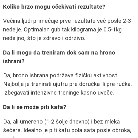
Koliko brzo mogu očekivati rezultate?
Većina ljudi primećuje prve rezultate već posle 2-3
nedelje. Optimalan gubitak kilograma je 0.5-1kg
nedeljno, što je zdravo i održivo.
Da li mogu da treniram dok sam na hrono
ishrani?
Da, hrono ishrana podržava fizičku aktivnost.
Najbolje je trenirati ujutru pre doručka ili pre ručka.
Izbegavati intenzivne treninge kasno uveče.
Da li se može piti kafa?
Da, ali umereno (1-2 šolje dnevno) i bez mleka i
šećera. Idealno je piti kafu pola sata posle obroka,