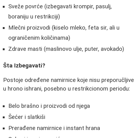
Sveže povrće (izbegavati krompir, pasulj,
boraniju u restrikciji)
Mlečni proizvodi (kiselo mleko, feta sir, ali u
ograničenim količinama)
Zdrave masti (maslinovo ulje, puter, avokado)
Šta Izbegavati?
Postoje određene namirnice koje nisu preporučljive
u hrono ishrani, posebno u restrikcionom periodu:
Belo brašno i proizvodi od njega
Šećer i slatkiši
Prerađene namirnice i instant hrana