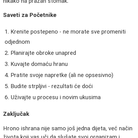
nikako na prazan stomak.
Saveti za Početnike
Krenite postepeno - ne morate sve promeniti
odjednom
Planirajte obroke unapred
Kuvajte domaću hranu
Pratite svoje napretke (ali ne opsesivno)
Budite strpljivi - rezultati će doći
Uživajte u procesu i novim ukusima
Zaključak
Hrono ishrana nije samo još jedna dijeta, već način
života koji vas uči da slušate svoj organizam i