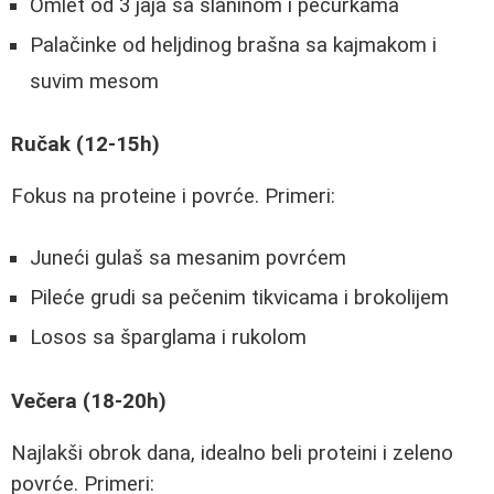
Omlet od 3 jaja sa slaninom i pečurkama
Palačinke od heljdinog brašna sa kajmakom i
suvim mesom
Ručak (12-15h)
Fokus na proteine i povrće. Primeri:
Juneći gulaš sa mesanim povrćem
Pileće grudi sa pečenim tikvicama i brokolijem
Losos sa šparglama i rukolom
Večera (18-20h)
Najlakši obrok dana, idealno beli proteini i zeleno
povrće. Primeri: