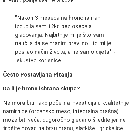
Poboljšanje kvaliteta kože
"Nakon 3 meseca na hrono ishrani
izgubila sam 12kg bez osećaja
gladovanja. Najbitnije mi je što sam
naučila da se hranim pravilno i to mi je
postao način života, a ne samo dijeta." -
Iskustvo korisnice
Često Postavljana Pitanja
Da li je hrono ishrana skupa?
Ne mora biti. Iako početna investicija u kvalitetnije
namirnice (organsko meso, integralna brašna)
može biti veća, dugoročno gledano štedite jer ne
trošite novac na brzu hranu, slatkiše i grickalice.