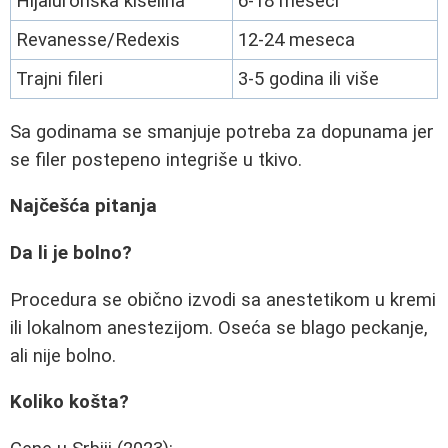
Hijaluronska kiselina
6-18 meseci
Revanesse/Redexis
12-24 meseca
Trajni fileri
3-5 godina ili više
Sa godinama se smanjuje potreba za dopunama jer
se filer postepeno integriše u tkivo.
Najčešća pitanja
Da li je bolno?
Procedura se obično izvodi sa anestetikom u kremi
ili lokalnom anestezijom. Oseća se blago peckanje,
ali nije bolno.
Koliko košta?