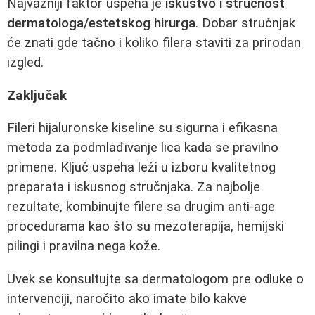
Najvažniji faktor uspeha je
iskustvo i stručnost
dermatologa/estetskog hirurga
. Dobar stručnjak
će znati gde tačno i koliko filera staviti za prirodan
izgled.
Zaključak
Fileri hijaluronske kiseline su sigurna i efikasna
metoda za podmlađivanje lica kada se pravilno
primene. Ključ uspeha leži u izboru kvalitetnog
preparata i iskusnog stručnjaka. Za najbolje
rezultate, kombinujte filere sa drugim anti-age
procedurama kao što su mezoterapija, hemijski
pilingi i pravilna nega kože.
Uvek se konsultujte sa dermatologom pre odluke o
intervenciji, naročito ako imate bilo kakve