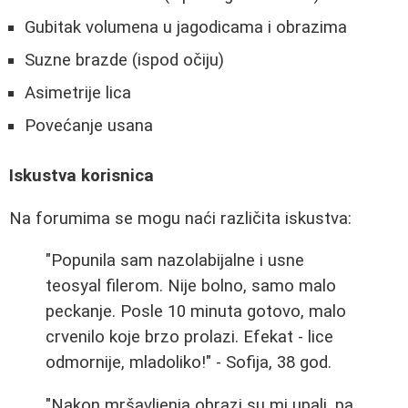
Gubitak volumena u jagodicama i obrazima
Suzne brazde (ispod očiju)
Asimetrije lica
Povećanje usana
Iskustva korisnica
Na forumima se mogu naći različita iskustva:
"Popunila sam nazolabijalne i usne
teosyal filerom. Nije bolno, samo malo
peckanje. Posle 10 minuta gotovo, malo
crvenilo koje brzo prolazi. Efekat - lice
odmornije, mladoliko!" - Sofija, 38 god.
"Nakon mršavljenja obrazi su mi upali, pa