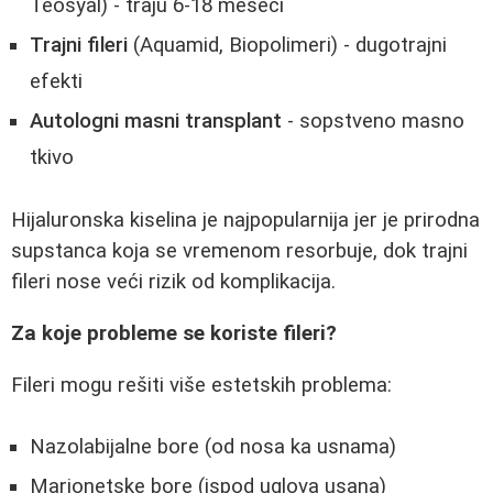
Teosyal) - traju 6-18 meseci
Trajni fileri
(Aquamid, Biopolimeri) - dugotrajni
efekti
Autologni masni transplant
- sopstveno masno
tkivo
Hijaluronska kiselina je najpopularnija jer je prirodna
supstanca koja se vremenom resorbuje, dok trajni
fileri nose veći rizik od komplikacija.
Za koje probleme se koriste fileri?
Fileri mogu rešiti više estetskih problema:
Nazolabijalne bore (od nosa ka usnama)
Marionetske bore (ispod uglova usana)