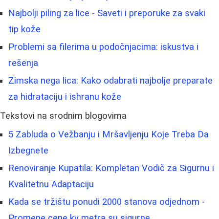
Najbolji piling za lice - Saveti i preporuke za svaki
tip kože
Problemi sa filerima u podočnjacima: iskustva i
rešenja
Zimska nega lica: Kako odabrati najbolje preparate
za hidrataciju i ishranu kože
Tekstovi na srodnim blogovima
5 Zabluda o Vežbanju i Mršavljenju Koje Treba Da
Izbegnete
Renoviranje Kupatila: Kompletan Vodič za Sigurnu i
Kvalitetnu Adaptaciju
Kada se tržištu ponudi 2000 stanova odjednom -
Promene cene kv metra su sigurne