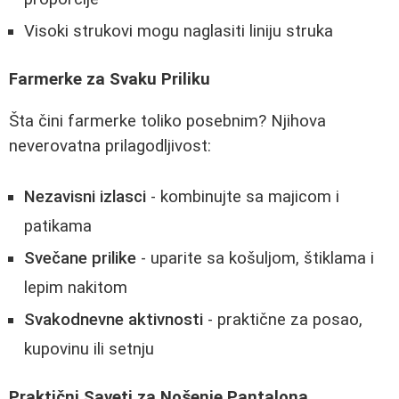
Visoki strukovi mogu naglasiti liniju struka
Farmerke za Svaku Priliku
Šta čini farmerke toliko posebnim? Njihova
neverovatna prilagodljivost:
Nezavisni izlasci
- kombinujte sa majicom i
patikama
Svečane prilike
- uparite sa košuljom, štiklama i
lepim nakitom
Svakodnevne aktivnosti
- praktične za posao,
kupovinu ili setnju
Praktični Saveti za Nošenje Pantalona