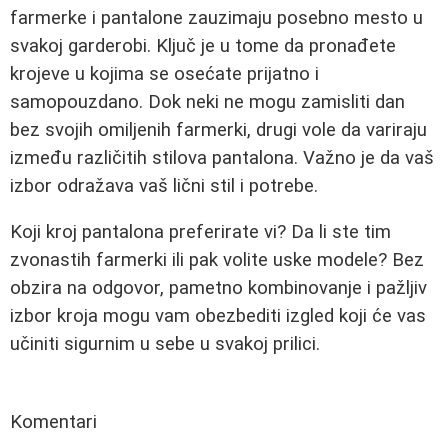
farmerke i pantalone zauzimaju posebno mesto u
svakoj garderobi. Ključ je u tome da pronađete
krojeve u kojima se osećate prijatno i
samopouzdano. Dok neki ne mogu zamisliti dan
bez svojih omiljenih farmerki, drugi vole da variraju
između različitih stilova pantalona. Važno je da vaš
izbor odražava vaš lični stil i potrebe.
Koji kroj pantalona preferirate vi? Da li ste tim
zvonastih farmerki ili pak volite uske modele? Bez
obzira na odgovor, pametno kombinovanje i pažljiv
izbor kroja mogu vam obezbediti izgled koji će vas
učiniti sigurnim u sebe u svakoj prilici.
Komentari