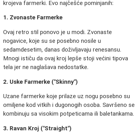
krojeva farmerki. Evo najčešće pominjanih:
1. Zvonaste Farmerke
Ovaj retro stil ponovo je u modi. Zvonaste
nogavice, koje su se posebno nosile u
sedamdesetim, danas doživljavaju renesansu.
Mnogi ističu da ovaj kroj lepše stoji većini tipova
tela jer ne naglašava nedostatke.
2. Uske Farmerke ("Skinny")
Uzane farmerke koje prilaze uz nogu posebno su
omiljene kod vitkih i dugonogih osoba. Savršeno se
kombinuju sa visokim potpeticama ili baletankama.
3. Ravan Kroj ("Straight")