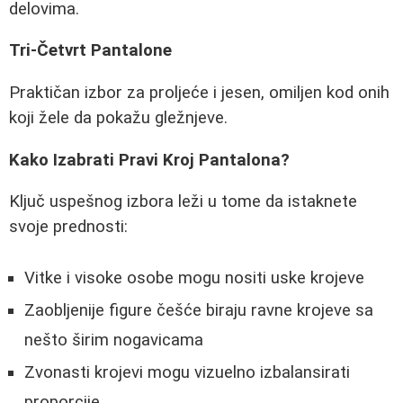
delovima.
Tri-Četvrt Pantalone
Praktičan izbor za proljeće i jesen, omiljen kod onih
koji žele da pokažu gležnjeve.
Kako Izabrati Pravi Kroj Pantalona?
Ključ uspešnog izbora leži u tome da istaknete
svoje prednosti:
Vitke i visoke osobe mogu nositi uske krojeve
Zaobljenije figure češće biraju ravne krojeve sa
nešto širim nogavicama
Zvonasti krojevi mogu vizuelno izbalansirati
proporcije