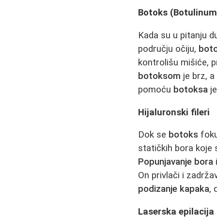
Botoks (Botulinum
Kada su u pitanju d
području očiju,
bot
kontrolišu mišiće, 
botoksom
je brz, a
pomoću
botoksa
je
Hijaluronski fileri
Dok se
botoks
foku
statičkih bora koje
Popunjavanje bora
On privlači i zadrža
podizanje kapaka
, 
Laserska epilacija 