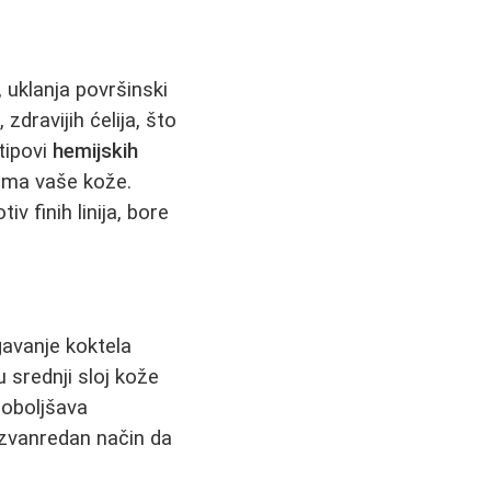
 uklanja površinski
zdravijih ćelija, što
tipovi
hemijskih
bama vaše kože.
v finih linija, bore
avanje koktela
 srednji sloj kože
poboljšava
izvanredan način da