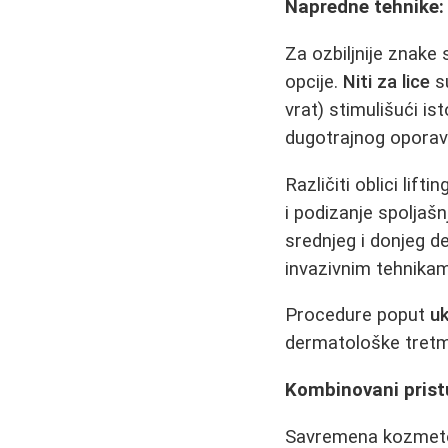
Napredne tehnike: Ni
Za ozbiljnije znake s
opcije.
Niti za lice
su
vrat) stimulišući i
dugotrajnog oporavk
Različiti oblici lift
i podizanje spoljaš
srednjeg i donjeg de
invazivnim tehnika
Procedure poput
uk
dermatološke tretma
Kombinovani prist
Savremena kozmetolo