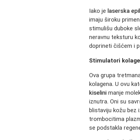
Iako je
laserska epil
imaju široku primenu
stimulišu duboke slo
neravnu teksturu k
doprineti čišćem i 
Stimulatori kolage
Ova grupa tretmana 
kolagena. U ovu kat
kiselini
manje molekul
iznutra. Oni su savr
blistaviju kožu bez
trombocitima plaz
se podstakla regene