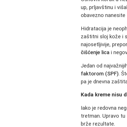
up, prljavštinu i vi
obavezno nanesite 
Hidratacija je neop
zaštitni sloj kože i
najosetljivije, pre
čišćenje lica
i negov
Jedan od najvažniji
faktorom (SPF)
. Š
pa je dnevna zaštit
Kada kreme nisu do
Iako je redovna neg
tretman. Upravo tu 
brže rezultate.