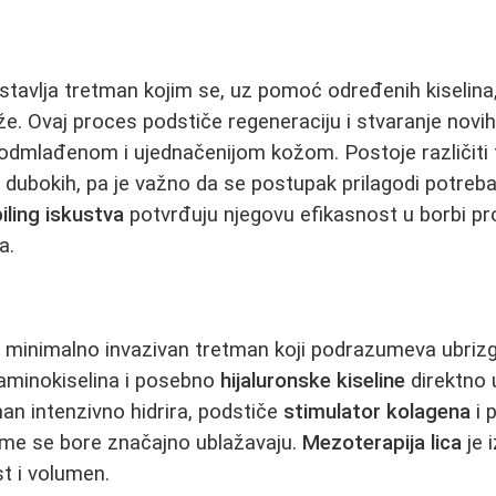
tavlja tretman kojim se, uz pomoć određenih kiselina,
ože. Ovaj proces podstiče regeneraciju i stvaranje novih, 
podmlađenom i ujednačenijom kožom. Postoje različiti 
o dubokih, pa je važno da se postupak prilagodi potre
iling iskustva
potvrđuju njegovu efikasnost u borbi proti
a.
 minimalno invazivan tretman koji podrazumeva ubrizg
 aminokiselina i posebno
hijaluronske kiseline
direktno u
man intenzivno hidrira, podstiče
stimulator kolagena
i 
ime se bore značajno ublažavaju.
Mezoterapija lica
je 
st i volumen.