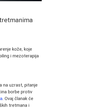
i tretmanima
arenje kože, koje
iling i mezoterapija
 na uzrast, pitanje
čina borbe protiv
da
. Ovaj članak će
ških tretmana i