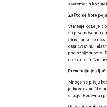
savremenih kozmeti
Zašto se bore poja
Starenje kože je slo
su prvenstveno gene
stres, pušenje i n
daju čvrstinu i elas
podložnijom bora. P
urezuju mimične bo
Prevencija je klju
Mnoge se pitaju ka
jednostavan:
što pr
oružje. Redovna i p
Osnovni korak u nez