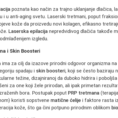
acija
poznata kao način za trajno uklanjanje dlačica, l
 i u anti-aging svetu. Laserski tretmani, poput fraksio
jeve kože da proizvedu novi kolagen, efikasno tretirajuć
ože.
Laserska epilacija
nepredvidivog dlačića takođe m
podmlađenijem izgledu.
na i Skin Boosteri
ima za cilj da izazove prirodni odgovor organizma na
egoriju spadaju i
skin boosteri
, koji se često baziraju 
arne težine, dizajniranoj da duboko hidrira i poboljša
šeni za one koji žele prirodan, ali ipak primetan rezultat
 izraženih bora. Postupak poput
PRP tretmana
(terapi
mom) koristi sopstvene
matične ćelije
i faktore rasta iz
racija kože, što ga čini potpuno prirodnim oblikom
bi