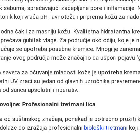
šak sebuma, sprečavajući začepljene pore i inflamacije.
tonik koji vraća pH ravnotežu i priprema kožu za nado
hodna čak i za masniju kožu. Kvalitetna hidratantna kr
 sprečava gubitak vlage. Za područje oko očiju, koje je na
poručuje se upotreba posebne kremice. Mnogi je zanemar
anje ovog područja može značajno da uspori pojavu "gu
h saveta za očuvanje mladosti kože je
upotreba krema
tetni UV zraci su jedan od glavnih uzročnika prevremen
a od sunca apsolutni imperativ.
voljne: Profesionalni tretmani lica
a od suštinskog značaja, ponekad je potrebno pružiti k
dolaze do izražaja profesionalni
biološki tretmani
koji 