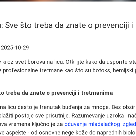
u: Sve što treba da znate o prevenciji 
2025-10-29
kroz svet borova na licu. Otkrijte kako da usporite st
je profesionalne tretmane kao što su botoks, hemijski p
što treba da znate o prevenciji i tretmanima
 na licu često je trenutak buđenja za mnoge. Bez obzira
 ublažiti postaje sve prisutnije. Razumevanje uzroka i na
ova vremena ključno je za
očuvanje mladalačkog izgle
ve aspekte - od osnovne nege kože do naprednih biolo