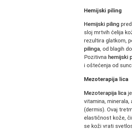
Hemijski piling
Hemijski piling
preds
sloj mrtvih ćelija k
rezultira glatkom, 
pilinga
, od blagih d
Pozitivna
hemijski p
i oštećenja od sunc
Mezoterapija lica
Mezoterapija lica
je
vitamina, minerala,
(dermis). Ovaj tret
elastičnost kože, č
se koži vrati svetlo