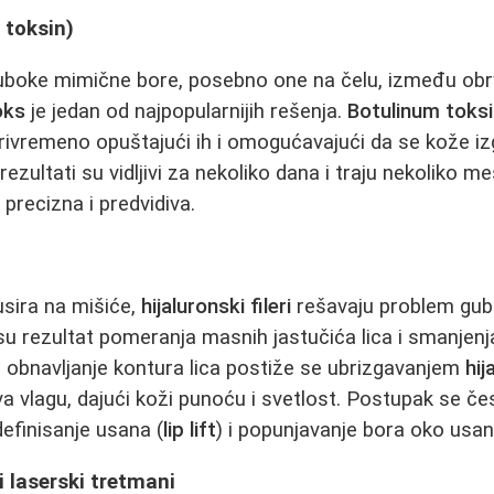
 toksin)
uboke mimične bore, posebno one na čelu, između obrva
oks
je jedan od najpopularnijih rešenja.
Botulinum toks
privremeno opuštajući ih i omogućavajući da se kože iz
 rezultati su vidljivi za nekoliko dana i traju nekoliko m
 precizna i predvidiva.
sira na mišiće,
hijaluronski fileri
rešavaju problem gub
 su rezultat pomeranja masnih jastučića lica i smanjenj
i obnavljanje kontura lica postiže se ubrizgavanjem
hij
va vlagu, dajući koži punoću i svetlost. Postupak se če
definisanje usana (
lip lift
) i popunjavanje bora oko usan
i laserski tretmani