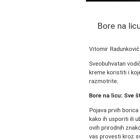
Bore na lic
Vitomir Radunković
Sveobuhvatan vodič 
kreme koristiti i ko
razmotrite.
Bore na licu: Sve 
Pojava prvih borica
kako ih usporiti ili
ovih prirodnih znak
vas provesti kroz s