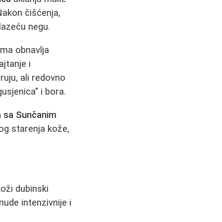
 Nakon čišćenja,
lazeću negu.
ema obnavlja
jtanje i
uju, ali redovno
sjenica" i bora.
 sa Sunčanim
og starenja kože,
oži dubinski
nude intenzivnije i