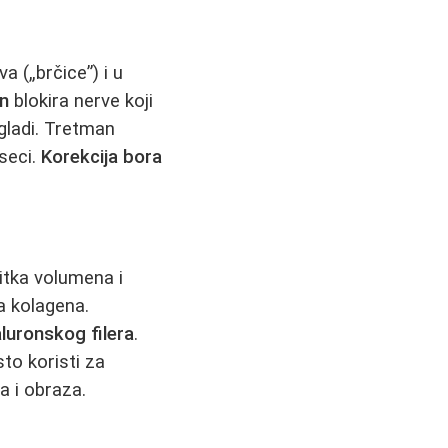
 („brčice”) i u
in
blokira nerve koji
gladi. Tretman
eseci.
Korekcija bora
itka volumena i
a kolagena.
aluronskog filera
.
sto koristi za
a i obraza.