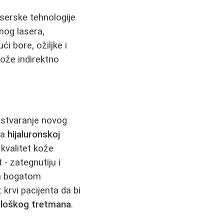
aserske tehnologije
nog lasera,
i bore, ožiljke i
ože indirektno
 stvaranje novog
na
hijaluronskoj
 kvalitet kože
 - zategnutiju i
ja bogatom
 krvi pacijenta da bi
ološkog tretmana
.