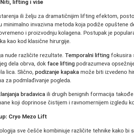
ti, lifting i više
tarenja ili želju za dramatičnijim lifting efektom, postoj
 minimalno invazivna metoda koja podiže opuštene del
stovremeno i proizvodnju kolagena. Postupak je popula
a kao kod klasične hirurgije.
inga nude različite rezultate.
Temporalni lifting
fokusira s
njeg dela obrva, dok
face lifting
podrazumeva opsežnije
la lica. Slično,
podizanje kapaka
može biti izvedeno hir
ma za podmlađivanje pogleda.
lanjanja bradavica
ili drugih benignih formacija takođe
ne koji doprinose čistijem i ravnomernijem izgledu k
up: Cryo Mezo Lift
gija sve češće kombiniuje različite tehnike kako bi 