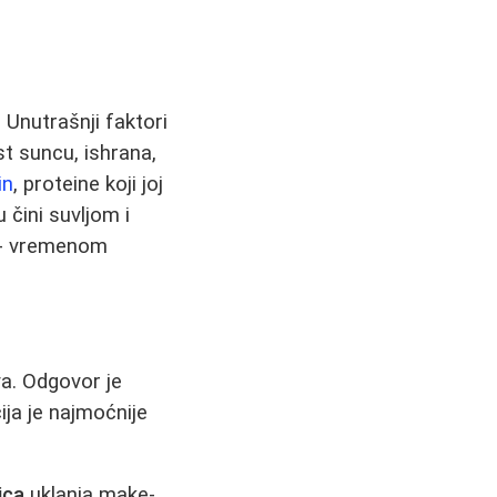
. Unutrašnji faktori
st suncu, ishrana,
in
, proteine koji joj
 čini suvljom i
e - vremenom
a. Odgovor je
cija je najmoćnije
ica
uklanja make-