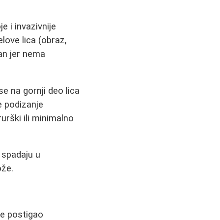
e i invazivnije
ove lica (obraz,
ran jer nema
e na gornji deo lica
 podizanje
urški ili minimalno
 spadaju u
ože.
se postigao