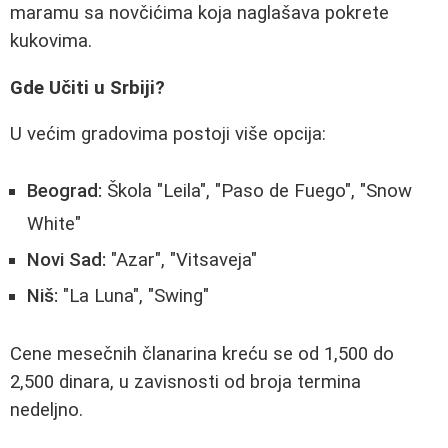
maramu sa novčićima koja naglašava pokrete
kukovima.
Gde Učiti u Srbiji?
U većim gradovima postoji više opcija:
Beograd:
Škola "Leila", "Paso de Fuego", "Snow
White"
Novi Sad:
"Azar", "Vitsaveja"
Niš:
"La Luna", "Swing"
Cene mesečnih članarina kreću se od 1,500 do
2,500 dinara, u zavisnosti od broja termina
nedeljno.