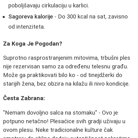
poboljšavaju cirkulaciju u karlici.
Sagoreva kalorije
- Do 300 kcal na sat, zavisno
od intenziteta.
Za Koga Je Pogodan?
Suprotno rasprostranjenim mitovima, trbušni ples
nije rezervisan samo za određenu telesnu građu.
Može ga praktikovati bilo ko - od tinejdžerki do
starijih žena, bez obzira na kilažu ili nivo kondicije.
Česta Zabrana:
"Nemam dovoljno salca na stomaku" - Ovo je
potpuno netačno! Plesaćice svih gradji uživaju u
ovom plesu. Neke tradicionalne kulture čak