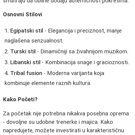
smatraju da obline dodaju autentičnost pokretima.
Osnovni Stilovi
Egipatski stil
- Elegancija i preciznost, manje
naglašena senzualnost.
Turski stil
- Dinamičniji sa živahnijom muzikom.
Libanski stil
- Kombinacija snage i gracioznosti.
Tribal fusion
- Moderna varijanta koja
kombinuje elemente raznih kultura.
Kako Početi?
Za početak nije potrebna nikakva posebna oprema
- dovoljne su udobne trenerke i majica. Kako
napredujete, možete investirati u karakterističnu