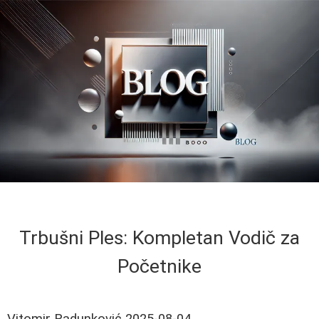
Trbušni Ples: Kompletan Vodič za
Početnike
Vitomir Radunković
2025-08-04