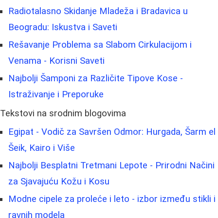
Radiotalasno Skidanje Mladeža i Bradavica u
Beogradu: Iskustva i Saveti
Rešavanje Problema sa Slabom Cirkulacijom i
Venama - Korisni Saveti
Najbolji Šamponi za Različite Tipove Kose -
Istraživanje i Preporuke
Tekstovi na srodnim blogovima
Egipat - Vodič za Savršen Odmor: Hurgada, Šarm el
Šeik, Kairo i Više
Najbolji Besplatni Tretmani Lepote - Prirodni Načini
za Sjavajuću Kožu i Kosu
Modne cipele za proleće i leto - izbor između stikli i
ravnih modela