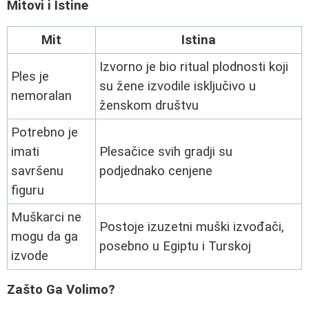
Mitovi i Istine
Mit
Istina
Izvorno je bio ritual plodnosti koji
Ples je
su žene izvodile isključivo u
nemoralan
ženskom društvu
Potrebno je
imati
Plesačice svih gradji su
savršenu
podjednako cenjene
figuru
Muškarci ne
Postoje izuzetni muški izvođači,
mogu da ga
posebno u Egiptu i Turskoj
izvode
Zašto Ga Volimo?