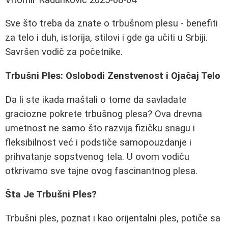
Sve što treba da znate o trbušnom plesu - benefiti
za telo i duh, istorija, stilovi i gde ga učiti u Srbiji.
Savršen vodič za početnike.
Trbušni Ples: Oslobodi Zenstvenost i Ojačaj Telo
Da li ste ikada maštali o tome da savladate
graciozne pokrete trbušnog plesa? Ova drevna
umetnost ne samo što razvija fizičku snagu i
fleksibilnost već i podstiče samopouzdanje i
prihvatanje sopstvenog tela. U ovom vodiču
otkrivamo sve tajne ovog fascinantnog plesa.
Šta Je Trbušni Ples?
Trbušni ples, poznat i kao orijentalni ples, potiče sa