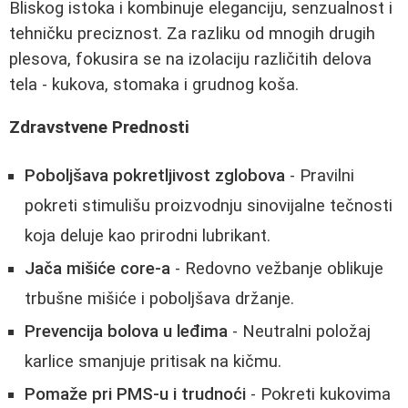
Bliskog istoka i kombinuje eleganciju, senzualnost i
tehničku preciznost. Za razliku od mnogih drugih
plesova, fokusira se na izolaciju različitih delova
tela - kukova, stomaka i grudnog koša.
Zdravstvene Prednosti
Poboljšava pokretljivost zglobova
- Pravilni
pokreti stimulišu proizvodnju sinovijalne tečnosti
koja deluje kao prirodni lubrikant.
Jača mišiće core-a
- Redovno vežbanje oblikuje
trbušne mišiće i poboljšava držanje.
Prevencija bolova u leđima
- Neutralni položaj
karlice smanjuje pritisak na kičmu.
Pomaže pri PMS-u i trudnoći
- Pokreti kukovima