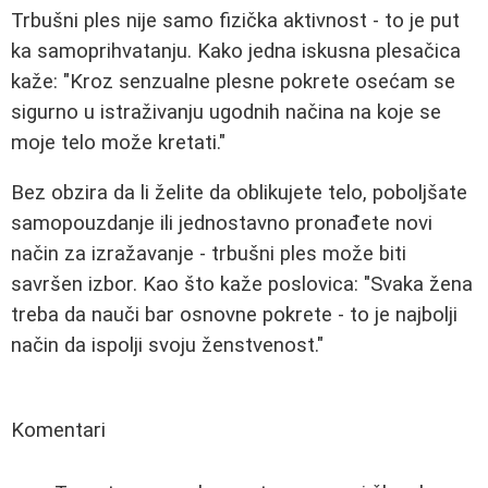
Trbušni ples nije samo fizička aktivnost - to je put
ka samoprihvatanju. Kako jedna iskusna plesačica
kaže: "Kroz senzualne plesne pokrete osećam se
sigurno u istraživanju ugodnih načina na koje se
moje telo može kretati."
Bez obzira da li želite da oblikujete telo, poboljšate
samopouzdanje ili jednostavno pronađete novi
način za izražavanje - trbušni ples može biti
savršen izbor. Kao što kaže poslovica: "Svaka žena
treba da nauči bar osnovne pokrete - to je najbolji
način da ispolji svoju ženstvenost."
Komentari