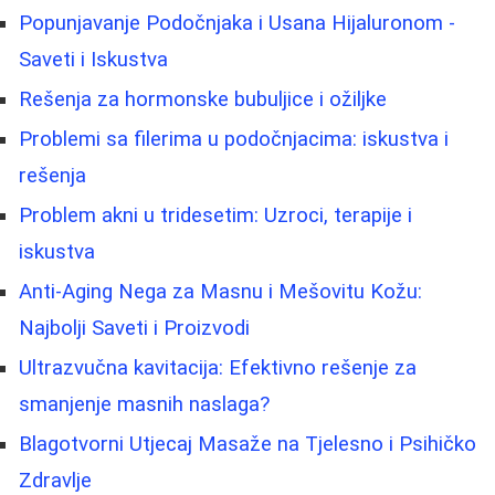
Popunjavanje Podočnjaka i Usana Hijaluronom -
Saveti i Iskustva
Rešenja za hormonske bubuljice i ožiljke
Problemi sa filerima u podočnjacima: iskustva i
rešenja
Problem akni u tridesetim: Uzroci, terapije i
iskustva
Anti-Aging Nega za Masnu i Mešovitu Kožu:
Najbolji Saveti i Proizvodi
Ultrazvučna kavitacija: Efektivno rešenje za
smanjenje masnih naslaga?
Blagotvorni Utjecaj Masaže na Tjelesno i Psihičko
Zdravlje