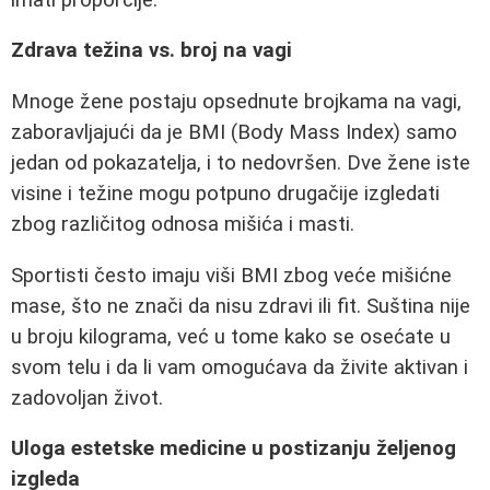
Zdrava težina vs. broj na vagi
Mnoge žene postaju opsednute brojkama na vagi,
zaboravljajući da je BMI (Body Mass Index) samo
jedan od pokazatelja, i to nedovršen. Dve žene iste
visine i težine mogu potpuno drugačije izgledati
zbog različitog odnosa mišića i masti.
Sportisti često imaju viši BMI zbog veće mišićne
mase, što ne znači da nisu zdravi ili fit. Suština nije
u broju kilograma, već u tome kako se osećate u
svom telu i da li vam omogućava da živite aktivan i
zadovoljan život.
Uloga estetske medicine u postizanju željenog
izgleda