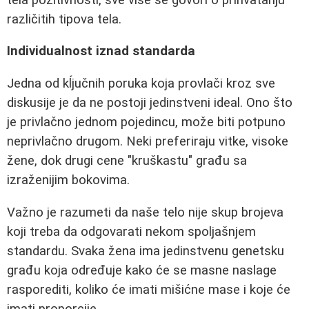
različitih tipova tela.
Individualnost iznad standarda
Jedna od kĺjučnih poruka koja provlači kroz sve
diskusije je da ne postoji jedinstveni ideal. Ono što
je privlačno jednom pojedincu, može biti potpuno
neprivlačno drugom. Neki preferiraju vitke, visoke
žene, dok drugi cene "kruškastu" građu sa
izraženijim bokovima.
Važno je razumeti da naše telo nije skup brojeva
koji treba da odgovarati nekom spoljašnjem
standardu. Svaka žena ima jedinstvenu genetsku
građu koja određuje kako će se masne naslage
rasporediti, koliko će imati mišićne mase i koje će
imati proporcije.