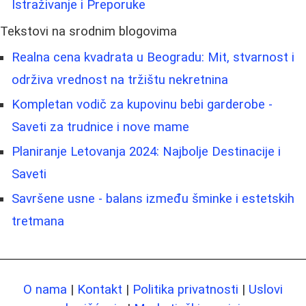
Istraživanje i Preporuke
Tekstovi na srodnim blogovima
Realna cena kvadrata u Beogradu: Mit, stvarnost i
održiva vrednost na tržištu nekretnina
Kompletan vodič za kupovinu bebi garderobe -
Saveti za trudnice i nove mame
Planiranje Letovanja 2024: Najbolje Destinacije i
Saveti
Savršene usne - balans između šminke i estetskih
tretmana
O nama
|
Kontakt
|
Politika privatnosti
|
Uslovi