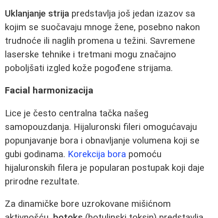
Uklanjanje strija
predstavlja još jedan izazov sa
kojim se suočavaju mnoge žene, posebno nakon
trudnoće ili naglih promena u težini. Savremene
laserske tehnike i tretmani mogu značajno
poboljšati izgled kože pogođene strijama.
Facial harmonizacija
Lice je često centralna tačka našeg
samopouzdanja. Hijaluronski fileri omogućavaju
popunjavanje bora i obnavljanje volumena koji se
gubi godinama.
Korekcija bora
pomoću
hijaluronskih filera je popularan postupak koji daje
prirodne rezultate.
Za dinamičke bore uzrokovane mišićnom
aktivnošću,
botoks
(botulinski toksin) predstavlja