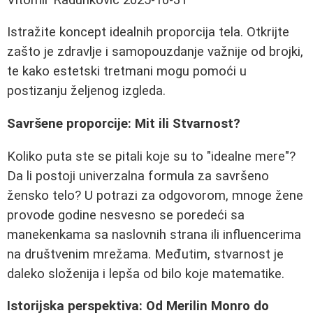
Istražite koncept idealnih proporcija tela. Otkrijte
zašto je zdravlje i samopouzdanje važnije od brojki,
te kako estetski tretmani mogu pomoći u
postizanju željenog izgleda.
Savršene proporcije: Mit ili Stvarnost?
Koliko puta ste se pitali koje su to "idealne mere"?
Da li postoji univerzalna formula za savršeno
žensko telo? U potrazi za odgovorom, mnoge žene
provode godine nesvesno se poredeći sa
manekenkama sa naslovnih strana ili influencerima
na društvenim mrežama. Međutim, stvarnost je
daleko složenija i lepša od bilo koje matematike.
Istorijska perspektiva: Od Merilin Monro do