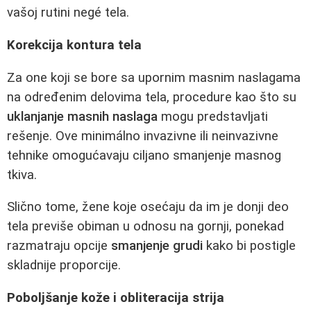
vašoj rutini negé tela.
Korekcija kontura tela
Za one koji se bore sa upornim masnim naslagama
na određenim delovima tela, procedure kao što su
uklanjanje masnih naslaga
mogu predstavljati
rešenje. Ove minimálno invazivne ili neinvazivne
tehnike omogućavaju ciljano smanjenje masnog
tkiva.
Slično tome, žene koje osećaju da im je donji deo
tela previše obiman u odnosu na gornji, ponekad
razmatraju opcije
smanjenje grudi
kako bi postigle
skladnije proporcije.
Poboljšanje kože i obliteracija strija