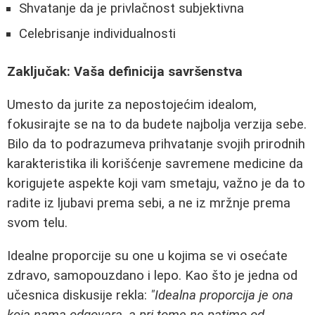
Shvatanje da je privlačnost subjektivna
Celebrisanje individualnosti
Zaključak: Vaša definicija savršenstva
Umesto da jurite za nepostojećim idealom,
fokusirajte se na to da budete najbolja verzija sebe.
Bilo da to podrazumeva prihvatanje svojih prirodnih
karakteristika ili korišćenje savremene medicine da
korigujete aspekte koji vam smetaju, važno je da to
radite iz ljubavi prema sebi, a ne iz mržnje prema
svom telu.
Idealne proporcije su one u kojima se vi osećate
zdravo, samopouzdano i lepo. Kao što je jedna od
učesnica diskusije rekla:
"Idealna proporcija je ona
koja nama odgovara, a pri tome ne patimo od