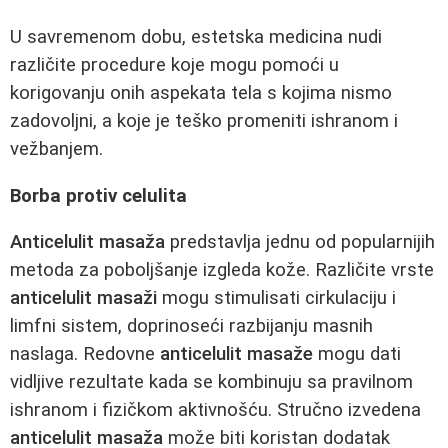
U savremenom dobu, estetska medicina nudi
različite procedure koje mogu pomoći u
korigovanju onih aspekata tela s kojima nismo
zadovoljni, a koje je teško promeniti ishranom i
vežbanjem.
Borba protiv celulita
Anticelulit masaža
predstavlja jednu od popularnijih
metoda za poboljšanje izgleda kože. Različite vrste
anticelulit masaži
mogu stimulisati cirkulaciju i
limfni sistem, doprinoseći razbijanju masnih
naslaga. Redovne
anticelulit masaže
mogu dati
vidljive rezultate kada se kombinuju sa pravilnom
ishranom i fizičkom aktivnošću. Stručno izvedena
anticelulit masaža
može biti koristan dodatak