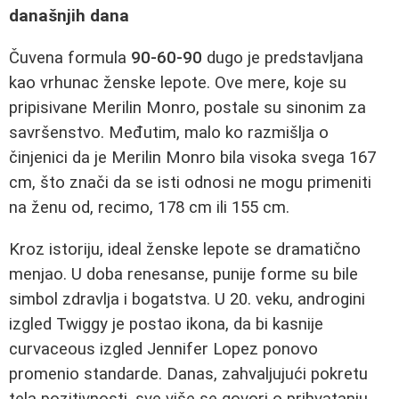
današnjih dana
Čuvena formula
90-60-90
dugo je predstavljana
kao vrhunac ženske lepote. Ove mere, koje su
pripisivane Merilin Monro, postale su sinonim za
savršenstvo. Međutim, malo ko razmišlja o
činjenici da je Merilin Monro bila visoka svega 167
cm, što znači da se isti odnosi ne mogu primeniti
na ženu od, recimo, 178 cm ili 155 cm.
Kroz istoriju, ideal ženske lepote se dramatično
menjao. U doba renesanse, punije forme su bile
simbol zdravlja i bogatstva. U 20. veku, androgini
izgled Twiggy je postao ikona, da bi kasnije
curvaceous izgled Jennifer Lopez ponovo
promenio standarde. Danas, zahvaljujući pokretu
tela pozitivnosti, sve više se govori o prihvatanju