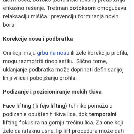
efikasno rešenje. Tretman
botoksom
omogućava
relaksaciju mišića i prevenciju formiranja novih
bora.
Korekcije nosa i podbratka
Oni koji imaju
grbu na nosu
ili žele korekciju profila,
mogu razmotriti rinoplastiku. Slično tome,
uklanjanje podbratka može doprineti definisanijoj
liniji vilice i poboljšanju profila.
Podizanje i pozicioniranje mekih tkiva
Face lifting
(ili
fejs lifting
) tehnike pomažu u
podizanje opuštenih tkiva lica, dok
temporalni
lifting
fokusira na gornju trećinu lica. Za one koji
žele da istaknu usne,
lip lift
procedura može dati