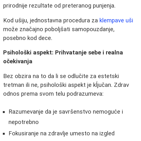
prirodnije rezultate od preteranog punjenja.
Kod ušiju, jednostavna procedura za
klempave uši
može značajno poboljšati samopouzdanje,
posebno kod dece.
Psihološki aspekt: Prihvatanje sebe i realna
očekivanja
Bez obzira na to da li se odlučite za estetski
tretman ili ne, psihološki aspekt je kĺjučan. Zdrav
odnos prema svom telu podrazumeva:
Razumevanje da je savršenstvo nemoguće i
nepotrebno
Fokusiranje na zdravlje umesto na izgled