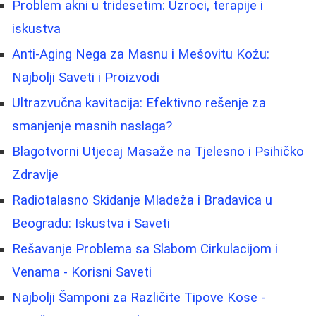
Problem akni u tridesetim: Uzroci, terapije i
iskustva
Anti-Aging Nega za Masnu i Mešovitu Kožu:
Najbolji Saveti i Proizvodi
Ultrazvučna kavitacija: Efektivno rešenje za
smanjenje masnih naslaga?
Blagotvorni Utjecaj Masaže na Tjelesno i Psihičko
Zdravlje
Radiotalasno Skidanje Mladeža i Bradavica u
Beogradu: Iskustva i Saveti
Rešavanje Problema sa Slabom Cirkulacijom i
Venama - Korisni Saveti
Najbolji Šamponi za Različite Tipove Kose -