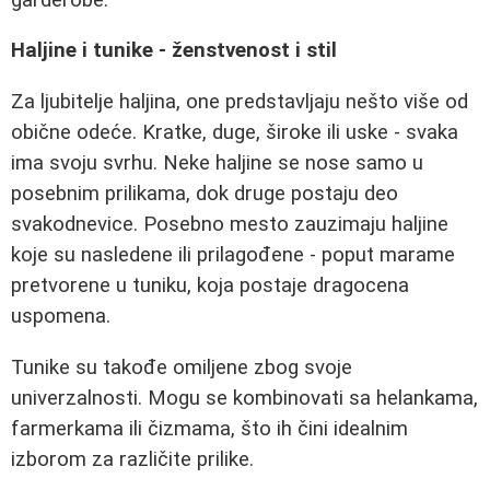
Haljine i tunike - ženstvenost i stil
Za ljubitelje haljina, one predstavljaju nešto više od
obične odeće. Kratke, duge, široke ili uske - svaka
ima svoju svrhu. Neke haljine se nose samo u
posebnim prilikama, dok druge postaju deo
svakodnevice. Posebno mesto zauzimaju haljine
koje su nasledene ili prilagođene - poput marame
pretvorene u tuniku, koja postaje dragocena
uspomena.
Tunike su takođe omiljene zbog svoje
univerzalnosti. Mogu se kombinovati sa helankama,
farmerkama ili čizmama, što ih čini idealnim
izborom za različite prilike.