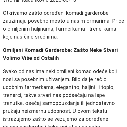
Otkrivamo zašto određeni komadi garderobe
zauzimaju posebno mesto u našim ormarima. Priče
o omiljenim haljinama, farmerkama i trenerkama
koje nas čine srećnima.
Omiljeni Komadi Garderobe: Zašto Neke Stvari
Volimo Više od Ostalih
Svako od nas ima neki omiljeni komad odeće koji
nosi sa posebnim uživanjem. Bilo da je reč o
udobnim farmerkama, elegantnoj haljini ili toploj
trenerci, takve stvari nas podsećaju na lepe
trenutke, osećaj samopouzdanja ili jednostavno
pružaju neizmernu udobnost. U ovom tekstu
istražujemo zašto se vezujemo za određene
delove garderobe i kako oni utiču na naše