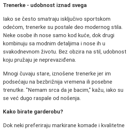
Trenerke - udobnost iznad svega
Iako se često smatraju isključivo sportskom
odećom, trenerke su postale deo modernog stila.
Neke osobe ih nose samo kod kuće, dok drugi
kombinuju sa modnim detaljima i nose ih u
svakodnevnom životu. Bez obzira na stil, udobnost
koju pružaju je neprevaziđena.
Mnogi čuvaju stare, iznošene trenerke jer im
podsećaju na bezbrižnija vremena ili posebne
trenutke. "Nemam srca da je bacim," kažu, iako su
se već dugo raspale od nošenja.
Kako birate garderobu?
Dok neki preferiraju markirane komade i kvalitetne