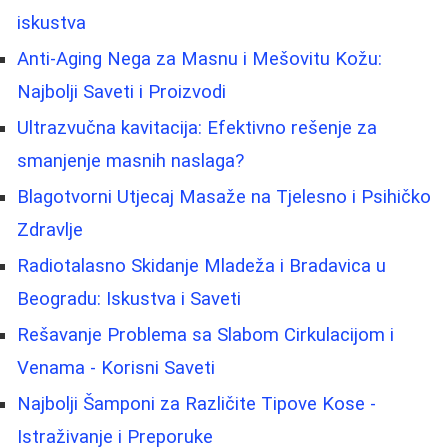
iskustva
Anti-Aging Nega za Masnu i Mešovitu Kožu:
Najbolji Saveti i Proizvodi
Ultrazvučna kavitacija: Efektivno rešenje za
smanjenje masnih naslaga?
Blagotvorni Utjecaj Masaže na Tjelesno i Psihičko
Zdravlje
Radiotalasno Skidanje Mladeža i Bradavica u
Beogradu: Iskustva i Saveti
Rešavanje Problema sa Slabom Cirkulacijom i
Venama - Korisni Saveti
Najbolji Šamponi za Različite Tipove Kose -
Istraživanje i Preporuke