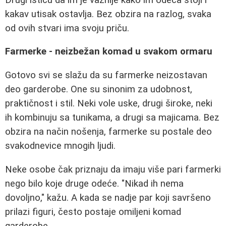
kakav utisak ostavlja. Bez obzira na razlog, svaka
od ovih stvari ima svoju priču.
Farmerke - neizbežan komad u svakom ormaru
Gotovo svi se slažu da su farmerke neizostavan
deo garderobe. One su sinonim za udobnost,
praktičnost i stil. Neki vole uske, drugi široke, neki
ih kombinuju sa tunikama, a drugi sa majicama. Bez
obzira na način nošenja, farmerke su postale deo
svakodnevice mnogih ljudi.
Neke osobe čak priznaju da imaju više pari farmerki
nego bilo koje druge odeće. "Nikad ih nema
dovoljno," kažu. A kada se nadje par koji savršeno
prilazi figuri, često postaje omiljeni komad
garderobe.