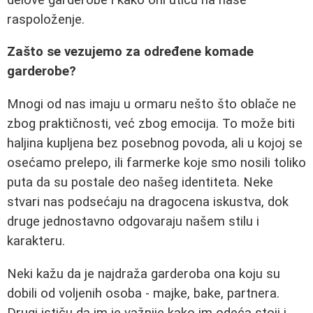
raspoloženje.
Zašto se vezujemo za određene komade
garderobe?
Mnogi od nas imaju u ormaru nešto što oblače ne
zbog praktičnosti, već zbog emocija. To može biti
haljina kupljena bez posebnog povoda, ali u kojoj se
osećamo prelepo, ili farmerke koje smo nosili toliko
puta da su postale deo našeg identiteta. Neke
stvari nas podsećaju na dragocena iskustva, dok
druge jednostavno odgovaraju našem stilu i
karakteru.
Neki kažu da je najdraža garderoba ona koju su
dobili od voljenih osoba - majke, bake, partnera.
Drugi ističu da im je važnije kako im odeća stoji i