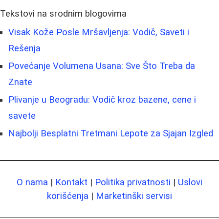
Tekstovi na srodnim blogovima
Visak Kože Posle Mršavljenja: Vodič, Saveti i
Rešenja
Povećanje Volumena Usana: Sve Što Treba da
Znate
Plivanje u Beogradu: Vodič kroz bazene, cene i
savete
Najbolji Besplatni Tretmani Lepote za Sjajan Izgled
O nama
|
Kontakt
|
Politika privatnosti
|
Uslovi
korišćenja
|
Marketinški servisi