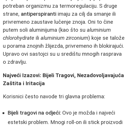
potreban organizmu za termoregulaciju. S druge
strane,
antiperspiranti
imaju za cilj da smanje ili
privremeno zaustave lučenje znoja. Oni to čine
putem soli aluminijuma (kao što su
aluminium
chlorohydrate
ili
aluminium zirconium
) koje se talože
u porama znojnih žlijezda, privremeno ih blokirajući.
Upravo ovi sastojci su u središtu mnogih rasprava
o zdravlju.
Najveći Izazovi: Bijeli Tragovi, Nezadovoljavajuća
Zaštita i Iritacija
Korisnici često navode tri glavna problema:
Bijeli tragovi na odjeći:
Ovo je možda i najveći
estetski problem. Mnogi roll-on ili stick proizvodi