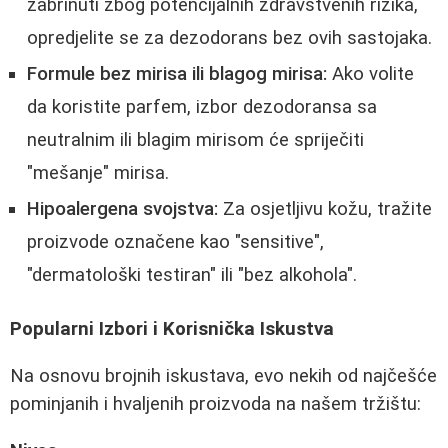
zabrinuti zbog potencijalnih zdravstvenih rizika,
opredjelite se za dezodorans bez ovih sastojaka.
Formule bez mirisa ili blagog mirisa:
Ako volite
da koristite parfem, izbor dezodoransa sa
neutralnim ili blagim mirisom će spriječiti
"mešanje" mirisa.
Hipoalergena svojstva:
Za osjetljivu kožu, tražite
proizvode označene kao "sensitive",
"dermatološki testiran" ili "bez alkohola".
Popularni Izbori i Korisnička Iskustva
Na osnovu brojnih iskustava, evo nekih od najčešće
pominjanih i hvaljenih proizvoda na našem tržištu: