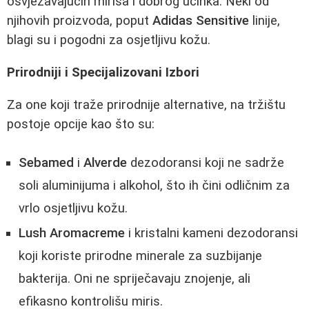
osvježavajućih mirisa i dobrog učinka. Neki od
njihovih proizvoda, poput
Adidas Sensitive
linije,
blagi su i pogodni za osjetljivu kožu.
Prirodniji i Specijalizovani Izbori
Za one koji traže prirodnije alternative, na tržištu
postoje opcije kao što su:
Sebamed
i
Alverde
dezodoransi koji ne sadrže
soli aluminijuma i alkohol, što ih čini odličnim za
vrlo osjetljivu kožu.
Lush Aromacreme
i kristalni kameni dezodoransi
koji koriste prirodne minerale za suzbijanje
bakterija. Oni ne spriječavaju znojenje, ali
efikasno kontrolišu miris.