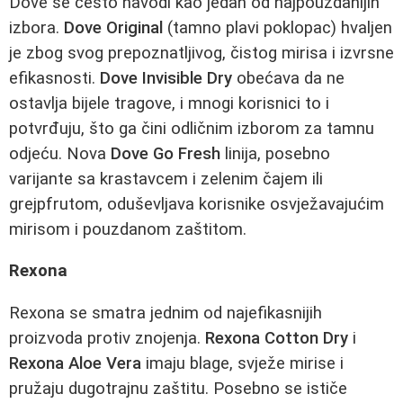
Dove se često navodi kao jedan od najpouzdanijih
izbora.
Dove Original
(tamno plavi poklopac) hvaljen
je zbog svog prepoznatljivog, čistog mirisa i izvrsne
efikasnosti.
Dove Invisible Dry
obećava da ne
ostavlja bijele tragove, i mnogi korisnici to i
potvrđuju, što ga čini odličnim izborom za tamnu
odjeću. Nova
Dove Go Fresh
linija, posebno
varijante sa krastavcem i zelenim čajem ili
grejpfrutom, oduševljava korisnike osvježavajućim
mirisom i pouzdanom zaštitom.
Rexona
Rexona se smatra jednim od najefikasnijih
proizvoda protiv znojenja.
Rexona Cotton Dry
i
Rexona Aloe Vera
imaju blage, svježe mirise i
pružaju dugotrajnu zaštitu. Posebno se ističe