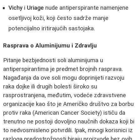
Vichy
i
Uriage
nude antiperspirante namenjene
osetljivoj koži, koji često sadrže manje
potencijalno iritirajućih sastojaka.
Rasprava o Aluminijumu i Zdravlju
Pitanje bezbjednosti soli aluminijuma u
antiperspirantima je predmet brojnih rasprava.
Nagađanja da ove soli mogu doprinijeti razvoju
raka dojke ili drugih bolesti široko su
rasprostranjena, međutim, vodeće zdravstvene
organizacije kao što je Američko društvo za borbu
protiv raka (American Cancer Society) ističu da
trenutno ne postoji dovoljno naučnih dokaza koji bi
to nedvosmisleno potvrdili. Ipak, mnogi korisnici iz
razloga predostrožnosti biraju proizvode bez ovih