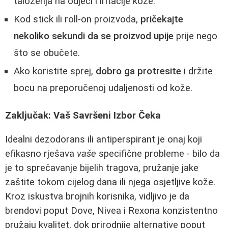
taloženja na odjeći i iritacije kože.
Kod stick ili roll-on proizvoda,
pričekajte
nekoliko sekundi da se proizvod upije
prije nego
što se obučete.
Ako koristite sprej,
dobro ga protresite
i držite
bocu na preporučenoj udaljenosti od kože.
Zaključak: Vaš Savršeni Izbor Čeka
Idealni dezodorans ili antiperspirant je onaj koji
efikasno rješava
vaše
specifične probleme - bilo da
je to sprečavanje bijelih tragova, pružanje jake
zaštite tokom cijelog dana ili njega osjetljive kože.
Kroz iskustva brojnih korisnika, vidljivo je da
brendovi poput Dove, Nivea i Rexona konzistentno
pružaju kvalitet, dok prirodnije alternative poput