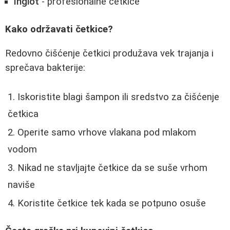
Inglot
- profesionalne četkice
Kako održavati četkice?
Redovno čišćenje četkici produžava vek trajanja i
sprečava bakterije:
Iskoristite blagi šampon ili sredstvo za čišćenje
četkica
Operite samo vrhove vlakana pod mlakom
vodom
Nikad ne stavljajte četkice da se suše vrhom
naviše
Koristite četkice tek kada se potpuno osuše