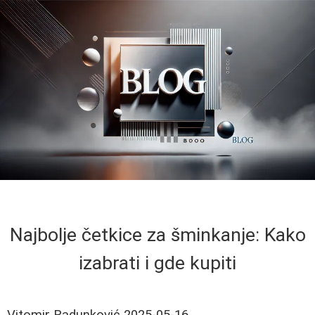
Najbolje četkice za šminkanje: Kako
izabrati i gde kupiti
Vitomir Radunković
2025-05-16