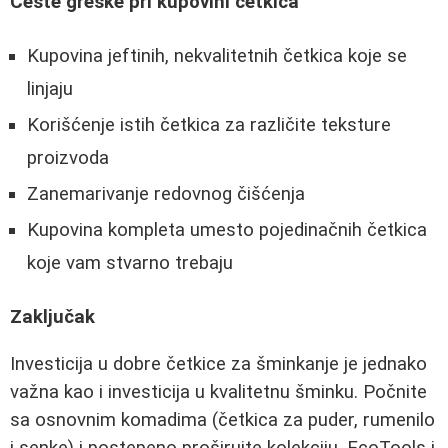
Česte greške pri kupovini četkica
Kupovina jeftinih, nekvalitetnih četkica koje se
linjaju
Korišćenje istih četkica za različite teksture
proizvoda
Zanemarivanje redovnog čišćenja
Kupovina kompleta umesto pojedinačnih četkica
koje vam stvarno trebaju
Zaključak
Investicija u dobre četkice za šminkanje je jednako
važna kao i investicija u kvalitetnu šminku. Počnite
sa osnovnim komadima (četkica za puder, rumenilo
i senke) i postepeno proširujte kolekciju. EcoTools i