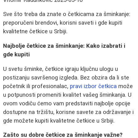
Sve što treba da znate o četkicama za šminkanje:
preporučeni brendovi, korisni saveti i gde kupiti
kvalitetne četkice u Srbiji.
Najbolje četkice za šminkanje: Kako izabrati i
gde kupiti
U svetu šminke, četkice igraju ključnu ulogu u
postizanju savršenog izgleda. Bez obzira da li ste
početnik ili profesionalac,
pravi izbor četkica
može
u potpunosti promeniti kvalitet vašeg šminkanja. U
ovom vodiču ćemo vam predstaviti najbolje opcije
dostupne na tržištu, korisne savete za održavanje i
gde možete kupiti kvalitetne četkice u Srbiji.
Zašto su dobre četkice za šminkanje važne?