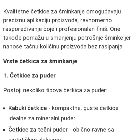
Kvalitetne četkice za šminkanje omogućavaju
preciznu aplikaciju proizvoda, ravnomerno
raspoređivanje boje i profesionalan finiš. One
takođe pomažu u smanjenju potrošnje šminke jer
nanose tačnu količinu proizvoda bez rasipanja.
Vrste četkica za šminkanje
1. Četkice za puder
Postoji nekoliko tipova četkica za puder:
Kabuki četkice
- kompaktne, guste četkice
idealne za mineralni puder
Četkice za tečni puder
- obično ravne sa
sintetičkim vlaknima