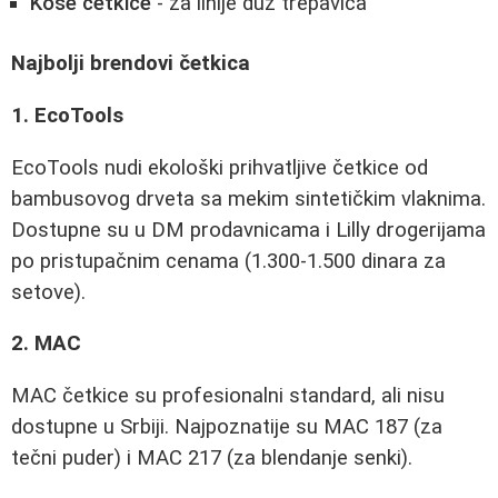
Kose četkice
- za linije duž trepavica
Najbolji brendovi četkica
1. EcoTools
EcoTools nudi ekološki prihvatljive četkice od
bambusovog drveta sa mekim sintetičkim vlaknima.
Dostupne su u DM prodavnicama i Lilly drogerijama
po pristupačnim cenama (1.300-1.500 dinara za
setove).
2. MAC
MAC četkice su profesionalni standard, ali nisu
dostupne u Srbiji. Najpoznatije su MAC 187 (za
tečni puder) i MAC 217 (za blendanje senki).