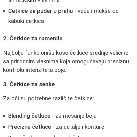
Četkice za puder u prahu
- veće i mekše od
kabuki četkica
2. Četkice za rumenilo
Najbolje funkcionišu kose četkice srednje veličine
sa prirodnim vlaknima koja omogućavaju preciznu
kontrolu intenziteta boje.
3. Četkice za senke
Za oči su potrebne različite četkice:
Blending četkice
- za mešanje boja
Precizne četkice
- za detalje i konture