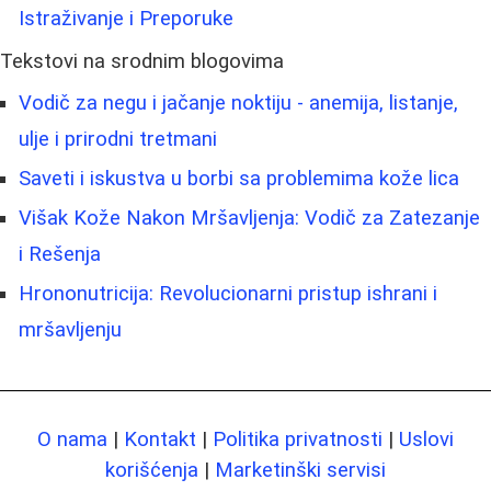
Istraživanje i Preporuke
Tekstovi na srodnim blogovima
Vodič za negu i jačanje noktiju - anemija, listanje,
ulje i prirodni tretmani
Saveti i iskustva u borbi sa problemima kože lica
Višak Kože Nakon Mršavljenja: Vodič za Zatezanje
i Rešenja
Hrononutricija: Revolucionarni pristup ishrani i
mršavljenju
O nama
|
Kontakt
|
Politika privatnosti
|
Uslovi
korišćenja
|
Marketinški servisi