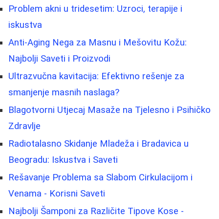
Problem akni u tridesetim: Uzroci, terapije i
iskustva
Anti-Aging Nega za Masnu i Mešovitu Kožu:
Najbolji Saveti i Proizvodi
Ultrazvučna kavitacija: Efektivno rešenje za
smanjenje masnih naslaga?
Blagotvorni Utjecaj Masaže na Tjelesno i Psihičko
Zdravlje
Radiotalasno Skidanje Mladeža i Bradavica u
Beogradu: Iskustva i Saveti
Rešavanje Problema sa Slabom Cirkulacijom i
Venama - Korisni Saveti
Najbolji Šamponi za Različite Tipove Kose -