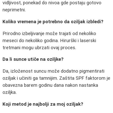
vidljivost, ponekad do nivoa gde postaju gotovo
neprimetni.
Koliko vremena je potrebno da oziljak izbledi?
Prirodno izbeljivanje može trajati od nekoliko
meseci do nekoliko godina. Hirurški i laserski
tretmani mogu ubrzati ovaj proces.
Da li sunce utiče na oziljke?
Da, izloženost suncu može dodatno pigmentirati
oziljak i učiniti ga tamnijim. Zaštita SPF faktorom je
obavezna barem godinu dana nakon nastanka
oziljka.
Koji metod je najbolji za moj oziljak?