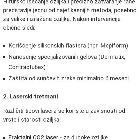
Hirurško isecanje oziljka i precizno zatvaranje rane
predstavlja jednu od najefikasnijih metoda, posebno
za velike i izražene oziljke. Nakon intervencije
obično sledi:
Korišćenje silikonskih flastera (npr. Mepiform)
Nanosenje specijalizovanih gelova (Dermatix,
Contractubex)
Zaštita od sunčevih zraka minimalno 6 meseci
2. Laserski tretmani
Različiti tipovi lasera se koriste u zavisnosti od
vrste i starosti oziljka:
Fraktalni CO2 laser
- za duboke oziljke