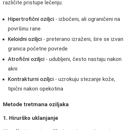
različite pristupe lečenju:
Hipertrofični oziljci
- izbočeni, ali ograničeni na
površinu rane
Keloidni oziljci
- preterano izraženi, šire se izvan
granica početne povrede
Atrofični oziljci
- udubljeni, često nastaju nakon
akni
Kontrakturni oziljci
- uzrokuju stezanje kože,
tipični nakon opekotina
Metode tretmana oziljaka
1. Hirurško uklanjanje