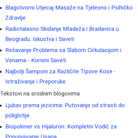
Blagotvorni Utjecaj Masaže na Tjelesno i Psihičko
Zdravlje
Radiotalasno Skidanje Mladeža i Bradavica u
Beogradu: Iskustva i Saveti
Rešavanje Problema sa Slabom Cirkulacijom i
Venama - Korisni Saveti
Najbolji Šamponi za Različite Tipove Kose -
Istraživanje i Preporuke
Tekstovi na srodnim blogovima
Ljubav prema jezicima: Putovanje od strasti do
poliglotije
Biopolimer vs Hijaluron: Kompletni Vodič za
Popunjavanje Usana