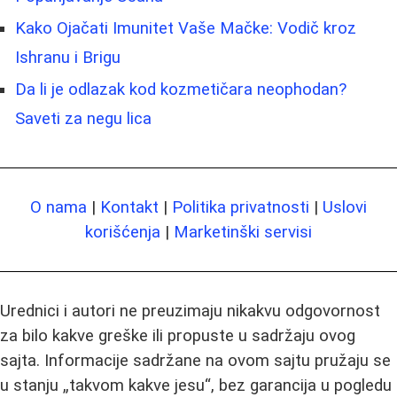
Kako Ojačati Imunitet Vaše Mačke: Vodič kroz
Ishranu i Brigu
Da li je odlazak kod kozmetičara neophodan?
Saveti za negu lica
O nama
|
Kontakt
|
Politika privatnosti
|
Uslovi
korišćenja
|
Marketinški servisi
Urednici i autori ne preuzimaju nikakvu odgovornost
za bilo kakve greške ili propuste u sadržaju ovog
sajta. Informacije sadržane na ovom sajtu pružaju se
u stanju „takvom kakve jesu“, bez garancija u pogledu