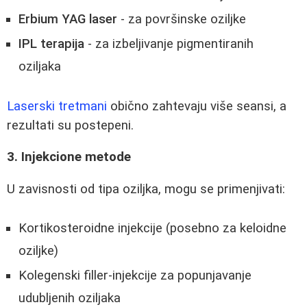
Erbium YAG laser
- za površinske oziljke
IPL terapija
- za izbeljivanje pigmentiranih
oziljaka
Laserski tretmani
obično zahtevaju više seansi, a
rezultati su postepeni.
3. Injekcione metode
U zavisnosti od tipa oziljka, mogu se primenjivati:
Kortikosteroidne injekcije (posebno za keloidne
oziljke)
Kolegenski filler-injekcije za popunjavanje
udubljenih oziljaka