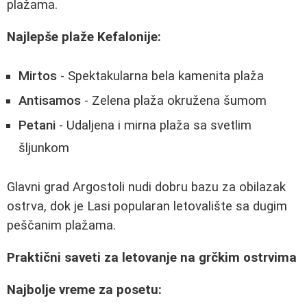
plažama.
Najlepše plaže Kefalonije:
Mirtos
- Spektakularna bela kamenita plaža
Antisamos
- Zelena plaža okružena šumom
Petani
- Udaljena i mirna plaža sa svetlim
šljunkom
Glavni grad Argostoli nudi dobru bazu za obilazak
ostrva, dok je Lasi popularan letovalište sa dugim
peščanim plažama.
Praktični saveti za letovanje na grčkim ostrvima
Najbolje vreme za posetu: