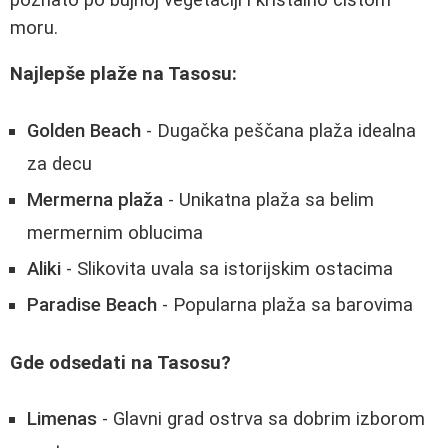
moru.
Najlepše plaže na Tasosu:
Golden Beach
- Dugačka peščana plaža idealna
za decu
Mermerna plaža
- Unikatna plaža sa belim
mermernim oblucima
Aliki
- Slikovita uvala sa istorijskim ostacima
Paradise Beach
- Popularna plaža sa barovima
Gde odsedati na Tasosu?
Limenas
- Glavni grad ostrva sa dobrim izborom