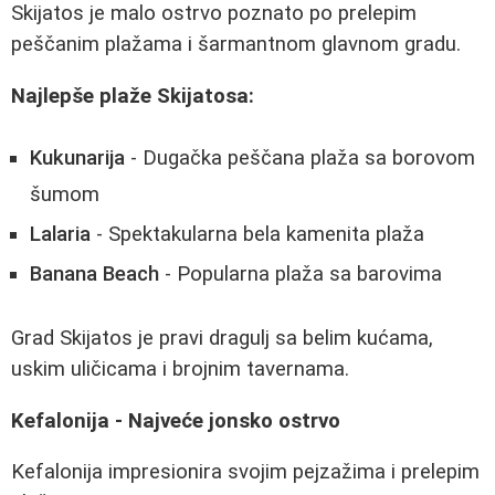
Skijatos je malo ostrvo poznato po prelepim
peščanim plažama i šarmantnom glavnom gradu.
Najlepše plaže Skijatosa:
Kukunarija
- Dugačka peščana plaža sa borovom
šumom
Lalaria
- Spektakularna bela kamenita plaža
Banana Beach
- Popularna plaža sa barovima
Grad Skijatos je pravi dragulj sa belim kućama,
uskim uličicama i brojnim tavernama.
Kefalonija - Najveće jonsko ostrvo
Kefalonija impresionira svojim pejzažima i prelepim