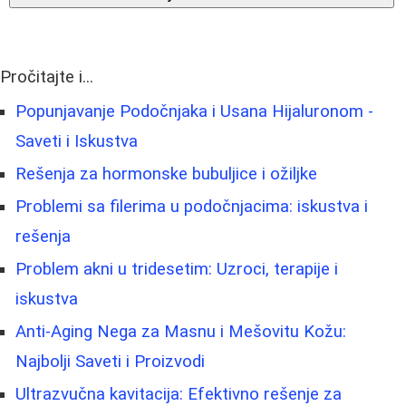
Pročitajte i...
Popunjavanje Podočnjaka i Usana Hijaluronom -
Saveti i Iskustva
Rešenja za hormonske bubuljice i ožiljke
Problemi sa filerima u podočnjacima: iskustva i
rešenja
Problem akni u tridesetim: Uzroci, terapije i
iskustva
Anti-Aging Nega za Masnu i Mešovitu Kožu:
Najbolji Saveti i Proizvodi
Ultrazvučna kavitacija: Efektivno rešenje za