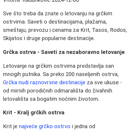
Sve što treba da znate o letovanju na grčkim
ostrvima. Saveti o destinacijama, plažama,
smeštaju, prevozu i cenama za Krit, Tasos, Rodos,
Skijatos i druge popularne destinacije.
Grčka ostrva - Saveti za nezaboravno letovanje
Letovanje na grčkim ostrvima predstavlja san
mnogih putnika. Sa preko 200 naseljenih ostrva,
Grčka nudi raznovrsne destinacije
za sve ukuse -
od mirnih porodičnih odmarališta do živahnih
letovališta sa bogatim noćnim životom.
Krit - Kralj grčkih ostrva
Krit je
najveće grčko ostrvo
i jedna od