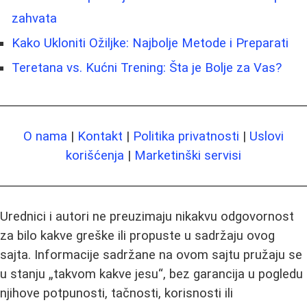
zahvata
Kako Ukloniti Ožiljke: Najbolje Metode i Preparati
Teretana vs. Kućni Trening: Šta je Bolje za Vas?
O nama
|
Kontakt
|
Politika privatnosti
|
Uslovi
korišćenja
|
Marketinški servisi
Urednici i autori ne preuzimaju nikakvu odgovornost
za bilo kakve greške ili propuste u sadržaju ovog
sajta. Informacije sadržane na ovom sajtu pružaju se
u stanju „takvom kakve jesu“, bez garancija u pogledu
njihove potpunosti, tačnosti, korisnosti ili