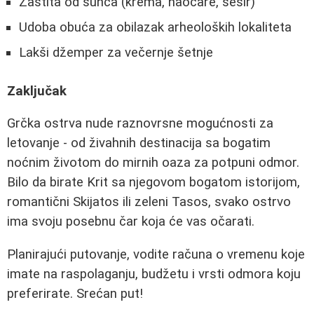
Zaštita od sunca (krema, naočare, šešir)
Udoba obuća za obilazak arheoloških lokaliteta
Lakši džemper za večernje šetnje
Zaključak
Grčka ostrva nude raznovrsne mogućnosti za
letovanje - od živahnih destinacija sa bogatim
noćnim životom do mirnih oaza za potpuni odmor.
Bilo da birate Krit sa njegovom bogatom istorijom,
romantični Skijatos ili zeleni Tasos, svako ostrvo
ima svoju posebnu čar koja će vas očarati.
Planirajući putovanje, vodite računa o vremenu koje
imate na raspolaganju, budžetu i vrsti odmora koju
preferirate. Srećan put!