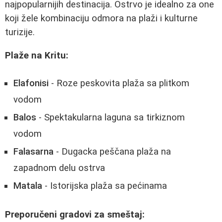
najpopularnijih destinacija. Ostrvo je idealno za one
koji žele kombinaciju odmora na plaži i kulturne
turizije.
Plaže na Kritu:
Elafonisi
- Roze peskovita plaža sa plitkom
vodom
Balos
- Spektakularna laguna sa tirkiznom
vodom
Falasarna
- Dugacka peščana plaža na
zapadnom delu ostrva
Matala
- Istorijska plaža sa pećinama
Preporučeni gradovi za smeštaj: