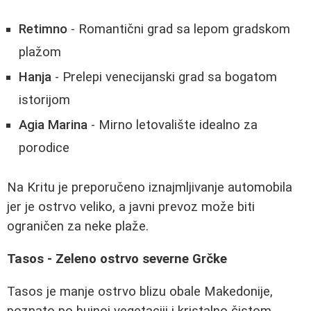
Retimno
- Romantični grad sa lepom gradskom
plažom
Hanja
- Prelepi venecijanski grad sa bogatom
istorijom
Agia Marina
- Mirno letovalište idealno za
porodice
Na Kritu je preporučeno iznajmljivanje automobila
jer je ostrvo veliko, a javni prevoz može biti
ograničen za neke plaže.
Tasos - Zeleno ostrvo severne Grčke
Tasos je manje ostrvo blizu obale Makedonije,
poznato po bujnoj vegetaciji i kristalno čistom