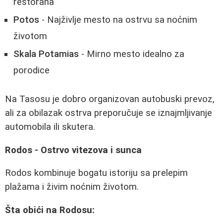
restorana
Potos
- Najživlje mesto na ostrvu sa noćnim
životom
Skala Potamias
- Mirno mesto idealno za
porodice
Na Tasosu je dobro organizovan autobuski prevoz,
ali za obilazak ostrva preporučuje se iznajmljivanje
automobila ili skutera.
Rodos - Ostrvo vitezova i sunca
Rodos kombinuje bogatu istoriju sa prelepim
plažama i živim noćnim životom.
Šta obići na Rodosu: