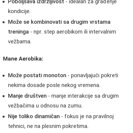
Poboljšava izdržljivost
- idealan za građenje
kondicije.
Može se kombinovati sa drugim vrstama
treninga
- npr. step aerobikom ili intervalnim
vežbama.
Mane Aerobika:
Može postati monoton
- ponavljajući pokreti
nekima dosade posle nekog vremena.
Manje društven
- manje interakcije sa drugim
vežbačima u odnosu na zumu.
Nije toliko dinamičan
- fokus je na pravilnoj
tehnici, ne na plesnim pokretima.