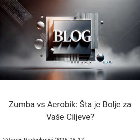
Zumba vs Aerobik: Šta je Bolje za
Vaše Ciljeve?
Vitomir Radunković
2025-08-17