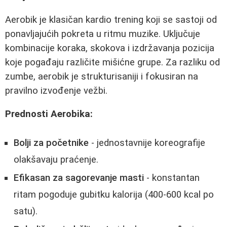
Aerobik je klasičan kardio trening koji se sastoji od
ponavljajućih pokreta u ritmu muzike. Uključuje
kombinacije koraka, skokova i izdržavanja pozicija
koje pogađaju različite mišićne grupe. Za razliku od
zumbe, aerobik je strukturisaniji i fokusiran na
pravilno izvođenje vežbi.
Prednosti Aerobika:
Bolji za početnike
- jednostavnije koreografije
olakšavaju praćenje.
Efikasan za sagorevanje masti
- konstantan
ritam pogoduje gubitku kalorija (400-600 kcal po
satu).