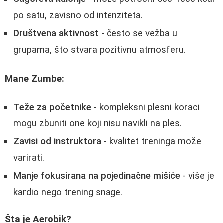
po satu, zavisno od intenziteta.
Društvena aktivnost
- često se vežba u
grupama, što stvara pozitivnu atmosferu.
Mane Zumbe:
Teže za početnike
- kompleksni plesni koraci
mogu zbuniti one koji nisu navikli na ples.
Zavisi od instruktora
- kvalitet treninga može
varirati.
Manje fokusirana na pojedinačne mišiće
- više je
kardio nego trening snage.
Šta je Aerobik?