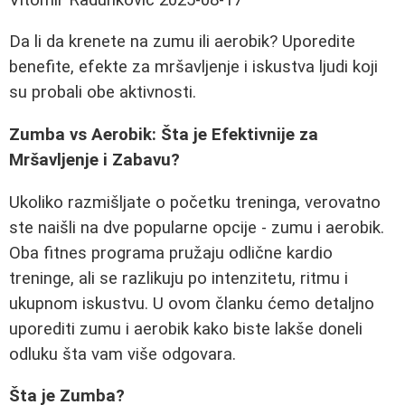
Da li da krenete na zumu ili aerobik? Uporedite
benefite, efekte za mršavljenje i iskustva ljudi koji
su probali obe aktivnosti.
Zumba vs Aerobik: Šta je Efektivnije za
Mršavljenje i Zabavu?
Ukoliko razmišljate o početku treninga, verovatno
ste naišli na dve popularne opcije - zumu i aerobik.
Oba fitnes programa pružaju odlične kardio
treninge, ali se razlikuju po intenzitetu, ritmu i
ukupnom iskustvu. U ovom članku ćemo detaljno
uporediti zumu i aerobik kako biste lakše doneli
odluku šta vam više odgovara.
Šta je Zumba?