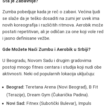
Šta je Zabavnije?
Zumba pobedjuje kada je reč o zabavi. Većina ljudi
se slaže da je teško dosaditi na zumi jer uvek ima
novih koreografija i različitih ritmova. Aerobik može
postati repetitivan, ali je odličan za one koji vole red
i jasno definisane vežbe.
Gde Možete Naći Zumbu i Aerobik u Srbiji?
U Beogradu, Novom Sadu i drugim gradovima
postoji mnogo fitnes centara i studija koji nudi obe
aktivnosti. Neki od popularnih lokacija uključuju:
Beograd:
Teretana Arena (Novi Beograd), B Fit
(Terazije), Dream Gym (Čukarička Padina).
Novi Sad:
Fitnex (Subotički Bulevar), Impuls