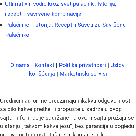
Ultimativni vodič kroz svet palačinki: Istorija,
recepti i savršene kombinacije
Palačinke - Istorija, Recepti i Saveti za Savršene
Palačinke
O nama
|
Kontakt
|
Politika privatnosti
|
Uslovi
korišćenja
|
Marketinški servisi
Urednici i autori ne preuzimaju nikakvu odgovornost
za bilo kakve greške ili propuste u sadržaju ovog
sajta. Informacije sadržane na ovom sajtu pružaju se
u stanju „takvom kakve jesu“, bez garancija u pogledu
njihove potpunosti, tačnosti, korisnosti ili