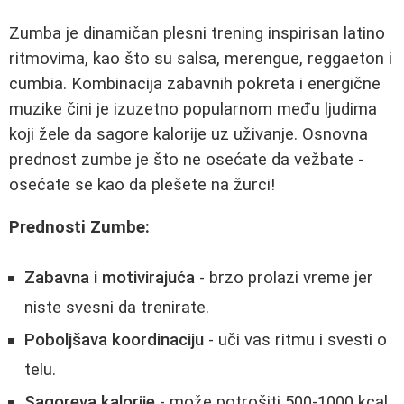
Zumba je dinamičan plesni trening inspirisan latino
ritmovima, kao što su salsa, merengue, reggaeton i
cumbia. Kombinacija zabavnih pokreta i energične
muzike čini je izuzetno popularnom među ljudima
koji žele da sagore kalorije uz uživanje. Osnovna
prednost zumbe je što ne osećate da vežbate -
osećate se kao da plešete na žurci!
Prednosti Zumbe:
Zabavna i motivirajuća
- brzo prolazi vreme jer
niste svesni da trenirate.
Poboljšava koordinaciju
- uči vas ritmu i svesti o
telu.
Sagoreva kalorije
- može potrošiti 500-1000 kcal