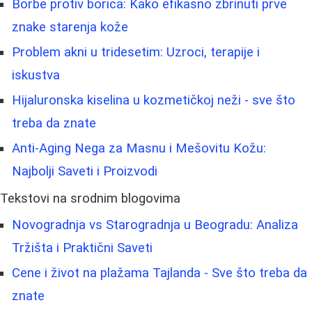
Borbe protiv borica: Kako efikasno zbrinuti prve
znake starenja kože
Problem akni u tridesetim: Uzroci, terapije i
iskustva
Hijaluronska kiselina u kozmetičkoj neži - sve što
treba da znate
Anti-Aging Nega za Masnu i Mešovitu Kožu:
Najbolji Saveti i Proizvodi
Tekstovi na srodnim blogovima
Novogradnja vs Starogradnja u Beogradu: Analiza
Tržišta i Praktični Saveti
Cene i život na plažama Tajlanda - Sve što treba da
znate