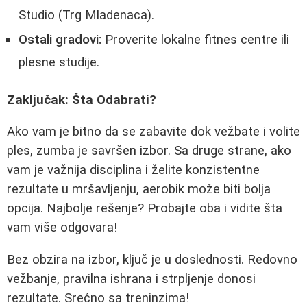
Studio (Trg Mladenaca).
Ostali gradovi:
Proverite lokalne fitnes centre ili
plesne studije.
Zaključak: Šta Odabrati?
Ako vam je bitno da se zabavite dok vežbate i volite
ples, zumba je savršen izbor. Sa druge strane, ako
vam je važnija disciplina i želite konzistentne
rezultate u mršavljenju, aerobik može biti bolja
opcija. Najbolje rešenje? Probajte oba i vidite šta
vam više odgovara!
Bez obzira na izbor, ključ je u doslednosti. Redovno
vežbanje, pravilna ishrana i strpljenje donosi
rezultate. Srećno sa treninzima!