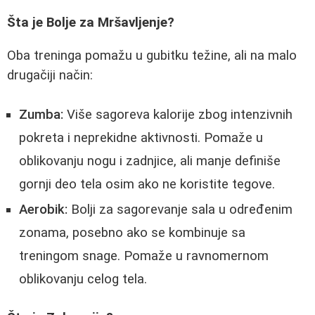
Šta je Bolje za Mršavljenje?
Oba treninga pomažu u gubitku težine, ali na malo
drugačiji način:
Zumba:
Više sagoreva kalorije zbog intenzivnih
pokreta i neprekidne aktivnosti. Pomaže u
oblikovanju nogu i zadnjice, ali manje definiše
gornji deo tela osim ako ne koristite tegove.
Aerobik:
Bolji za sagorevanje sala u određenim
zonama, posebno ako se kombinuje sa
treningom snage. Pomaže u ravnomernom
oblikovanju celog tela.