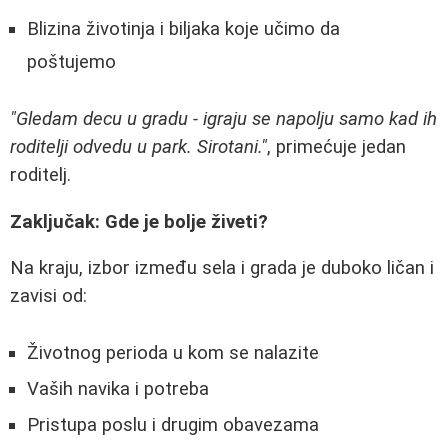
Blizina životinja i biljaka koje učimo da
poštujemo
"Gledam decu u gradu - igraju se napolju samo kad ih
roditelji odvedu u park. Sirotani."
, primećuje jedan
roditelj.
Zaključak: Gde je bolje živeti?
Na kraju, izbor između sela i grada je duboko ličan i
zavisi od:
Životnog perioda u kom se nalazite
Vaših navika i potreba
Pristupa poslu i drugim obavezama