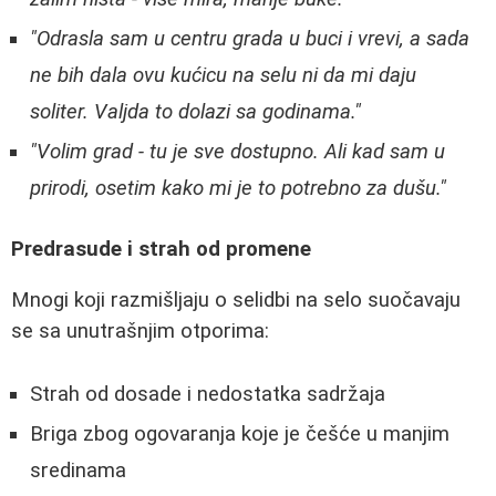
"Odrasla sam u centru grada u buci i vrevi, a sada
ne bih dala ovu kućicu na selu ni da mi daju
soliter. Valjda to dolazi sa godinama."
"Volim grad - tu je sve dostupno. Ali kad sam u
prirodi, osetim kako mi je to potrebno za dušu."
Predrasude i strah od promene
Mnogi koji razmišljaju o selidbi na selo suočavaju
se sa unutrašnjim otporima:
Strah od dosade i nedostatka sadržaja
Briga zbog ogovaranja koje je češće u manjim
sredinama