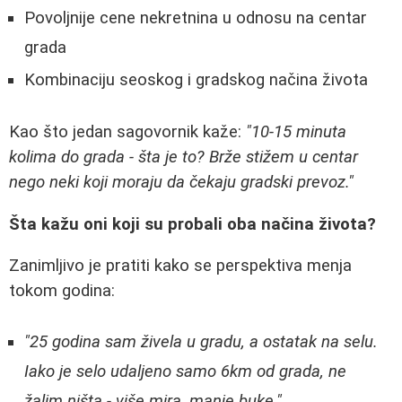
Povoljnije cene nekretnina u odnosu na centar
grada
Kombinaciju seoskog i gradskog načina života
Kao što jedan sagovornik kaže:
"10-15 minuta
kolima do grada - šta je to? Brže stižem u centar
nego neki koji moraju da čekaju gradski prevoz."
Šta kažu oni koji su probali oba načina života?
Zanimljivo je pratiti kako se perspektiva menja
tokom godina:
"25 godina sam živela u gradu, a ostatak na selu.
Iako je selo udaljeno samo 6km od grada, ne
žalim ništa - više mira, manje buke."