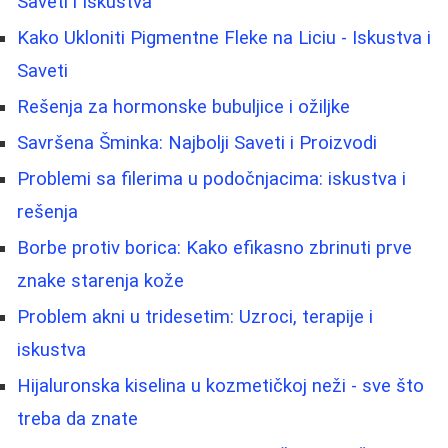
Saveti i Iskustva
Kako Ukloniti Pigmentne Fleke na Liciu - Iskustva i
Saveti
Rešenja za hormonske bubuljice i ožiljke
Savršena Šminka: Najbolji Saveti i Proizvodi
Problemi sa filerima u podočnjacima: iskustva i
rešenja
Borbe protiv borica: Kako efikasno zbrinuti prve
znake starenja kože
Problem akni u tridesetim: Uzroci, terapije i
iskustva
Hijaluronska kiselina u kozmetičkoj neži - sve što
treba da znate