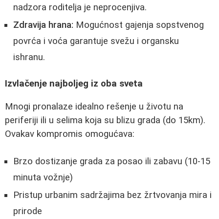
nadzora roditelja je neprocenjiva.
Zdravija hrana:
Mogućnost gajenja sopstvenog
povrća i voća garantuje svežu i organsku
ishranu.
Izvlačenje najboljeg iz oba sveta
Mnogi pronalaze idealno rešenje u životu na
periferiji ili u selima koja su blizu grada (do 15km).
Ovakav kompromis omogućava:
Brzo dostizanje grada za posao ili zabavu (10-15
minuta vožnje)
Pristup urbanim sadržajima bez žrtvovanja mira i
prirode