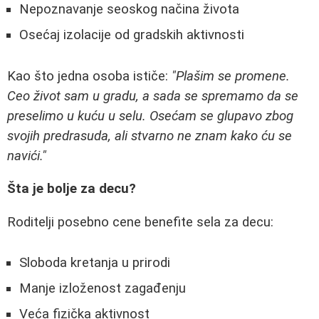
Nepoznavanje seoskog načina života
Osećaj izolacije od gradskih aktivnosti
Kao što jedna osoba ističe:
"Plašim se promene.
Ceo život sam u gradu, a sada se spremamo da se
preselimo u kuću u selu. Osećam se glupavo zbog
svojih predrasuda, ali stvarno ne znam kako ću se
navići."
Šta je bolje za decu?
Roditelji posebno cene benefite sela za decu:
Sloboda kretanja u prirodi
Manje izloženost zagađenju
Veća fizička aktivnost