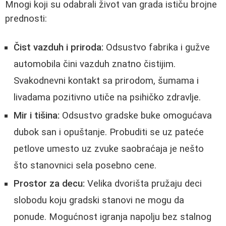
Mnogi koji su odabrali život van grada ističu brojne
prednosti:
Čist vazduh i priroda:
Odsustvo fabrika i gužve
automobila čini vazduh znatno čistijim.
Svakodnevni kontakt sa prirodom, šumama i
livadama pozitivno utiče na psihičko zdravlje.
Mir i tišina:
Odsustvo gradske buke omogućava
dubok san i opuštanje. Probuditi se uz pateće
petlove umesto uz zvuke saobraćaja je nešto
što stanovnici sela posebno cene.
Prostor za decu:
Velika dvorišta pružaju deci
slobodu koju gradski stanovi ne mogu da
ponude. Mogućnost igranja napolju bez stalnog