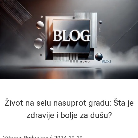
Život na selu nasuprot gradu: Šta je
zdravije i bolje za dušu?
Vitomir Radunković
2024-10-19