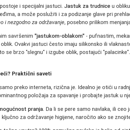
ostoje i specijalni jastuci.
Jastuk za trudnice
u oblik
eđima, a može poslužiti i za podizanje glave pri preh
o i nezgodno za održavanje
, posebno prilikom menjanja
onim savršenim
"jastukom-oblakom"
- pufnastim, mekan
 oblik. Ovakvi jastuci često imaju silikonsko ili vlaknasto
o se brzo "slegnu" i izgube oblik, postajući "palacinke"
beći? Praktični saveti
amo preko interneta, rizična je. Idealno je otići u radn
ominantnog položaja za spavanje i probajte jastuk u n
mogućnost pranja
. Da li se pere samo navlaka, ili ceo 
ključno za održavanje higijene, naročito ako se znojite i