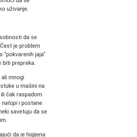
pomoći da se
ko uživanje.
osobnosti da se
. Čest je problem
s "pokvarenih jaja"
 biti prepreka.
 ali mnogi
jastuke u mašini na
 ili čak raspadom
 natopi
i postane
neki savetuju da se
im.
ući da je higijena