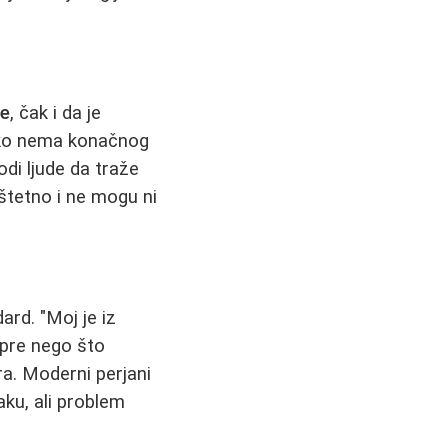
ne
, čak i da je
Iako nema konačnog
di ljude da traže
 štetno i ne mogu ni
rd. "Moj je iz
 pre nego što
ra. Moderni perjani
aku, ali problem