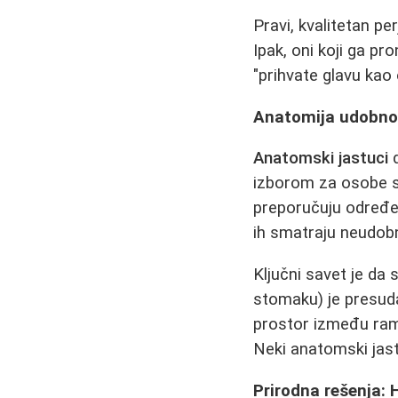
Pravi, kvalitetan p
Ipak, oni koji ga p
"prihvate glavu kao 
Anatomija udobnos
Anatomski jastuci
d
izborom za osobe s
preporučuju određe
ih smatraju neudobn
Ključni savet je da
stomaku) je presuda
prostor između rame
Neki anatomski jastu
Prirodna rešenja: H