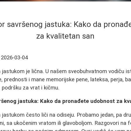
or savršenog jastuka: Kako da pronađ
za kvalitetan san
2026-03-04
m jastukom je lična. U našem sveobuhvatnom vodiču is
e, prednosti i mane memorijske pene, lateksa, perja, ba
podršku za vrat i kičmu.
vršenog jastuka: Kako da pronađete udobnost za kv
jastukom često liči na odiseju. Probamo jedan, pa drugi
ni, sa ukočenim vratom ili glavoboljom. Razgovori na 