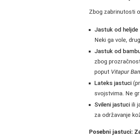
Zbog zabrinutosti o
Jastuk od heljde
Neki ga vole, dru
Jastuk od bambu
zbog prozračnosti
poput
Vitapur Ba
Lateks jastuci
(pr
svojstvima. Ne gr
Svileni jastuci
ili 
za održavanje kož
Posebni jastuci: Za