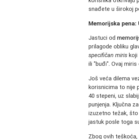
korisnika otkrivaj
snađete u širokoj 
Memorijska pena: 
Jastuci od
memorij
prilagode obliku gl
specifičan miris
koji
ili "buđi". Ovaj mir
Još veća dilema ve
korisnicima to nije 
40 stepeni, uz slab
punjenja. Ključna 
izuzetno težak, što
jastuk posle toga su
Zbog ovih teškoća, 