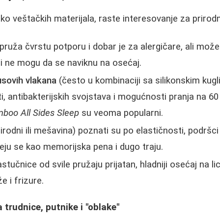
ko veštačkih materijala, raste interesovanje za prirodn
pruža čvrstu potporu i dobar je za alergičare, ali može b
gi ne mogu da se naviknu na osećaj.
sovih vlakana
(često u kombinaciji sa silikonskim kugl
, antibakterijskih svojstava i mogućnosti pranja na 60
mboo All Sides Sleep
su veoma popularni.
irodni ili mešavina) poznati su po elastičnosti, podršci
eju se kao memorijska pena i dugo traju.
jastučnice od svile pružaju prijatan, hladniji osećaj na l
e i frizure.
 trudnice, putnike i "oblake"