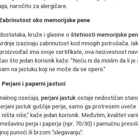
ja, naročito za alergičare.
? Zabrinutost oko memorijske pene
dostataka, kruže i glasine o
štetnosti memorijske pe
vrdnje izazivaju zabrinutost kod mnogih potrošača. 
proizvođač ima svoje certifikate, ova neizvesnost navo
 Kao što jedan korisnik kaže: "Neću ni da mislim da li je
am na jastuku koji ne može da se opere."
 Perjani i paperni jastuci
ionalnog osećaja,
perjani jastuk
ostaje nedostižan standa
erjani jastuk guščije perije, samo ga protresem uveče
išta više," kaže jedan korisnik. Međutim, kvalitet vari
 mešavinu perja i paperja (npr. 70/30) i pamučnu presvl
noj punoći ili brzom "slegavanju".