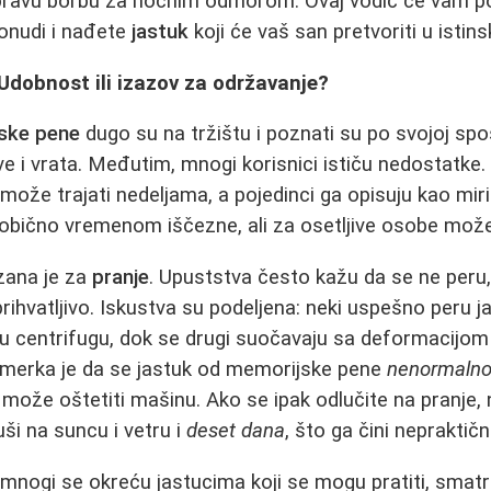
u pravu borbu za noćnim odmorom. Ovaj vodič će vam 
ponudi i nađete
jastuk
koji će vaš san pretvoriti u istins
Udobnost ili izazov za održavanje?
ske pene
dugo su na tržištu i poznati su po svojoj sp
ave i vrata. Međutim, mnogi korisnici ističu nedostatke
 može trajati nedeljama, a pojedinci ga opisuju kao miri
is obično vremenom iščezne, ali za osetljive osobe može
zana je za
pranje
. Upuststva često kažu da se ne peru,
prihvatljivo. Iskustva su podeljena: neki uspešno peru 
iju centrifugu, dok se drugi suočavaju sa deformacijom
zamerka je da se jastuk od memorijske pene
nenormalno
 može oštetiti mašinu. Ako se ipak odlučite na pranje, 
ši na suncu i vetru i
deset dana
, što ga čini nepraktičn
mnogi se okreću jastucima koji se mogu pratiti, smatraj