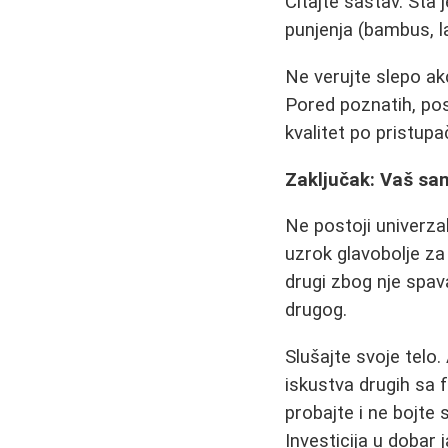
Čitajte sastav. Šta
punjenja (bambus, la
Ne verujte slepo ak
Pored poznatih, post
kvalitet po pristupa
Zaključak: Vaš san
Ne postoji univerza
uzrok glavobolje z
drugi zbog nje spav
drugog.
Slušajte svoje telo
iskustva drugih sa f
probajte i ne bojte 
Investicija u dobar 