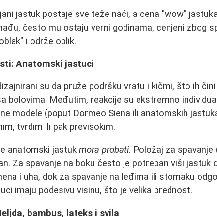
erjani jastuk postaje sve teže naći, a cena "wow" jastuk
ronađu, često mu ostaju verni godinama, cenjeni zbog 
oblak" i održe oblik.
ti: Anatomski jastuci
izajnirani su da pruže podršku vratu i kičmi, što ih čin
a bolovima. Međutim, reakcije su ekstremno individual
ne modele (poput Dormeo Siena ili anatomskih jastuka 
im, tvrdim ili pak previsokim.
 se anatomski jastuk
mora probati
. Položaj za spavanje 
n. Za spavanje na boku često je potreban viši jastuk 
na i uha, dok za spavanje na leđima ili stomaku odgov
ci imaju podesivu visinu, što je velika prednost.
eljda, bambus, lateks i svila