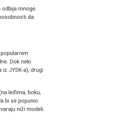
a odbija mnoge.
sposobnosti da
i popularnim
ne. Dok neki
iz JYSK-a), drugi
(na leđima, boku,
da bi se popunio
araju niži modeli.