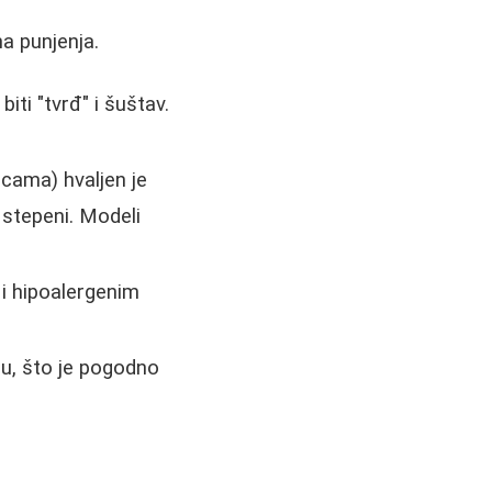
a punjenja.
iti "tvrđ" i šuštav.
icama) hvaljen je
 stepeni. Modeli
 i hipoalergenim
icu, što je pogodno