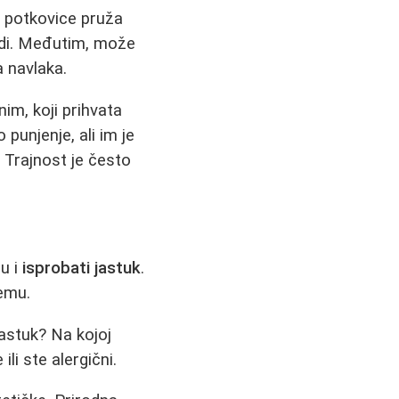
u potkovice pruža
ladi. Međutim, može
 navlaka.
im, koji prihvata
 punjenje, ali im je
. Trajnost je često
ju i
isprobati jastuk
.
jemu.
jastuk? Na kojoj
li ste alergični.