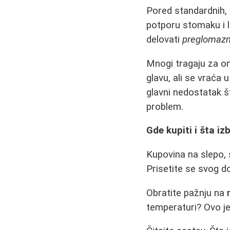
Pored standardnih, p
potporu stomaku i l
delovati
preglomazn
Mnogi tragaju za 
glavu, ali se vraća u
glavni nedostatak št
problem.
Gde kupiti i šta iz
Kupovina na slepo, s
Prisetite se svog d
Obratite pažnju na
temperaturi? Ovo je 