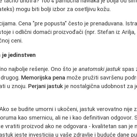
 je tačno unutra? 100% pamučna navlaka je bolja od sin
teks) mogu biti bolji izbor za osetljivu kožu.
cijama. Cena "pre popusta" često je prenaduvana. Istr
oje i odlični domaći proizvođači (npr. Stefan iz Arilja,
čnoj ceni.
 je jedinstven
lno najbolje rešenje. Ono što je
anatomski jastuk
spas z
a drugog.
Memorijska pena
može pružiti savršenu podr
ati u znoju.
Perjani jastuk
je nostalgična udobnost za j
. Ako se budite umorni i ukočeni, jastuk verovatno nije z
oruma kao smernicu, ali ne i kao definitivan odgovor. St
se vratiti proizvod ako ne odgovara - kvalitetan san je 
jastuk jeste investicija u vaše zdravlje i buduće dane pu