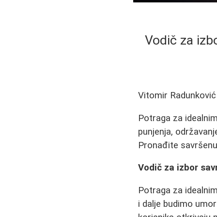
Vodič za izb
Vitomir Radunković
Potraga za idealni
punjenja, održavanj
Pronađite savršenu 
Vodič za izbor sa
Potraga za idealnim 
i dalje budimo umor