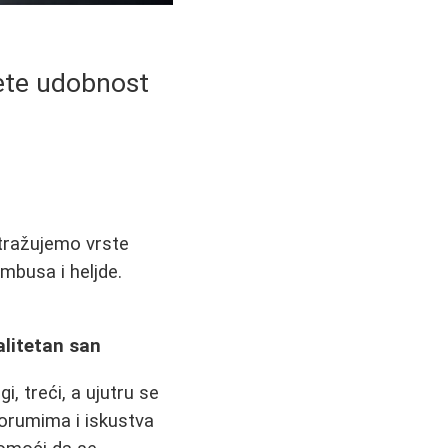
ete udobnost
tražujemo vrste
mbusa i heljde.
alitetan san
, treći, a ujutru se
forumima i iskustva