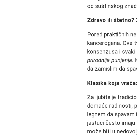
od suštinskog znača
Zdravo ili štetno
Pored praktičnih ne
kancerogena. Ove t
konsenzusa i svaki 
prirodnija punjenja
.
da zamislim da spav
Klasika koja vraća:
Za ljubitelje tradic
domaće radinosti, p
legnem da spavam i n
jastuci često imaju
može biti u nedovolj