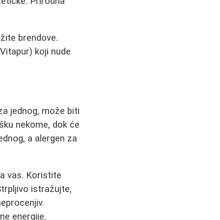
tetičke. Prirodna
ažite brendove.
 Vitapur) koji nude
a jednog, može biti
šku nekome, dok će
ednog, a alergen za
a vas. Koristite
rpljivo istražujte,
neprocenjiv.
ne energije.