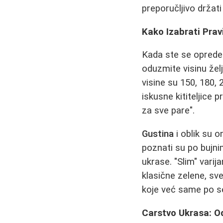
preporučljivo držati
Kako Izabrati Prav
Kada ste se opredeli
oduzmite visinu žel
visine su 150, 180,
iskusne kititeljice 
za sve pare".
Gustina
i oblik su 
poznati su po bujn
ukrase. "Slim" vari
klasične zelene, sve
koje već same po se
Carstvo Ukrasa: Od