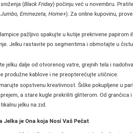
 sniženja (
Black Friday
) počinju već u novembru. Pratite
, Jumbo, Emmezeta, Home+
). Za online kupovinu, prov
lampice pažljivo spakujte u kutije prekrivene papirom il
nje. Jelku rastavite po segmentima i obmotajte u čistu f
e jelku dalje od otvorenog vatre, grejnih tela i nadohva
tne produžne kablove i ne preopterećujte utičnice.
arujte sopstvenu kreativnost. Šiške pokupljene u pa
sprejem, a stare kugle prekriliti glitterom. Od grančica
tikalnu jelku na zid.
a Jelka je Ona koja Nosí Vaš Pečat