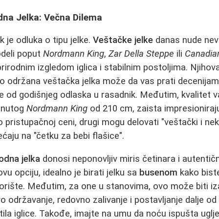
odna Jelka: Večna Dilema
ak je odluka o tipu jelke.
Veštačke jelke
danas nude nev
deli poput
Nordmann King
,
Zar Della Steppe
ili
Canadia
irodnim izgledom iglica i stabilnim postoljima. Njihov
 održana veštačka jelka može da vas prati decenijama, 
je od godišnjeg odlaska u rasadnik. Međutim, kvalitet v
enutog
Nordmann King
od 210 cm, zaista impresioniraj
o pristupačnoj ceni, drugi mogu delovati "veštački i n
aju na "četku za bebi flašice".
rodna jelka
donosi neponovljiv miris četinara i autentič
vu opciju, idealno je birati jelku sa
busenom
kako biste
vorište. Međutim, za one u stanovima, ovo može biti i
vo održavanje, redovno zalivanje i postavljanje dalje od
ila iglice. Takođe, imajte na umu da noću ispušta ugljen