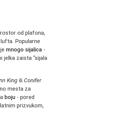
prostor od plafona,
 lufta. Popularne
 je
mnogo sijalica
-
 jelka zaista "sijala
nn King
ili
Conifer
jno mesta za
na
boju
- pored
 zlatnim prizvukom,