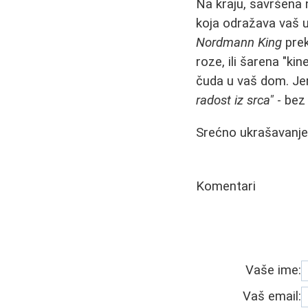
Na kraju, savršena n
koja odražava vaš uk
Nordmann King
prek
roze, ili šarena "k
čuda u vaš dom. Jer
radost iz srca"
- bez
Srećno ukrašavanje i
Komentari
Vaše ime:
Vaš email: