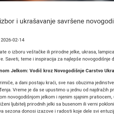
izbor i ukrašavanje savršene novogodi
2026-02-14
te o izboru veštačke ili prirodne jelke, ukrasa, lampica
. Saveti, teme i inspiracija za najlepše novogodišnje d
nom Jelkom: Vodič kroz Novogodišnje Carstvo Ukr
imiče, a dani postaju kraći, sve nas obuzima jedinstv
đenja. Vreme je da se upustimo u jednu od najdražih pra
om novogodišnjom jelkom i njenim sjajnim pratiocem,
iženi ljubitelj prirodnih jelki sa busenom ili verni poklon
va sezona donosi izazove i radosti koje dele svi entuzij