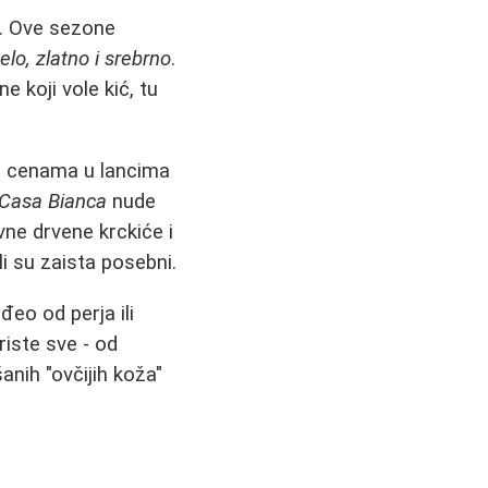
u. Ove sezone
elo, zlatno i srebrno
.
 koji vole kić, tu
m cenama u lancima
Casa Bianca
nude
vne drvene krckiće i
i su zaista posebni.
nđeo od perja ili
iste sve - od
šanih "ovčijih koža"