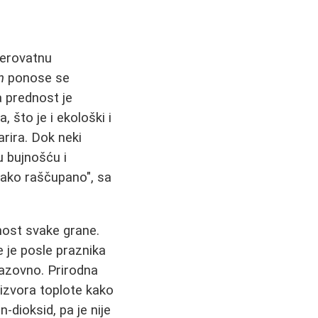
erovatnu
n
ponose se
a prednost je
što je i ekološki i
arira. Dok neki
u bujnošću i
ekako raščupano", sa
nost svake grane.
 je posle praznika
zazovno. Prirodna
 izvora toplote kako
-dioksid, pa je nije