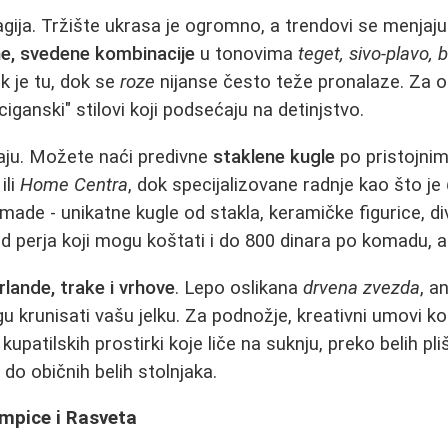
gija. Tržište ukrasa je ogromno, a trendovi se menjaj
e, svedene kombinacije
u tonovima
teget, sivo-plavo, b
k je tu, dok se
roze
nijanse često teže pronalaze. Za one
 ciganski" stilovi koji podsećaju na detinjstvo.
iraju. Možete naći predivne
staklene kugle
po pristojni
ili
Home Centra
, dok specijalizovane radnje kao što je
ade - unikatne kugle od stakla, keramičke figurice, di
 perja koji mogu koštati i do 800 dinara po komadu, al
irlande, trake i vrhove
. Lepo oslikana
drvena zvezda
, a
krunisati vašu jelku. Za podnožje, kreativni umovi kor
kupatilskih prostirki koje liče na suknju, preko belih pli
do običnih belih stolnjaka.
ampice i Rasveta