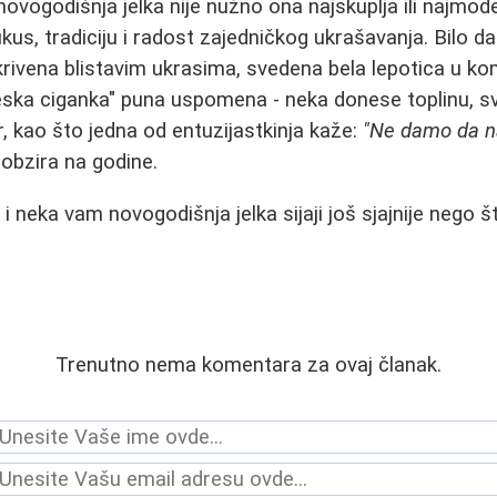
ovogodišnja jelka nije nužno ona najskuplja ili najmode
us, tradiciju i radost zajedničkog ukrašavanja. Bilo da
rivena blistavim ukrasima, svedena bela lepotica u kom
ineska ciganka" puna uspomena - neka donese toplinu, sv
, kao što jedna od entuzijastkinja kaže:
"Ne damo da na
 obzira na godine.
 neka vam novogodišnja jelka sijaji još sjajnije nego št
Trenutno nema komentara za ovaj članak.