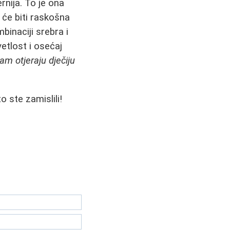
rnija. To je ona
 će biti raskošna
binaciji srebra i
etlost i osećaj
m otjeraju dječiju
o ste zamislili!