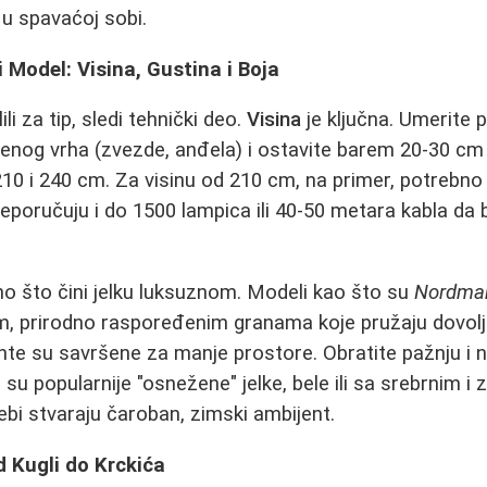
 u spavaćoj sobi.
i Model: Visina, Gustina i Boja
li za tip, sledi tehnički deo.
Visina
je ključna. Umerite 
jenog vrha (zvezde, anđela) i ostavite barem 20-30 cm
 210 i 240 cm. Za visinu od 210 cm, na primer, potrebno
preporučuju i do 1500 lampica ili 40-50 metara kabla da bi
ono što čini jelku luksuznom. Modeli kao što su
Nordma
im, prirodno raspoređenim granama koje pružaju dovol
jante su savršene za manje prostore. Obratite pažnju i 
 su popularnije "osnežene" jelke, bele ili sa srebrnim i
bi stvaraju čaroban, zimski ambijent.
 Kugli do Krckića