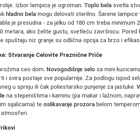
olije. Izbor lampica je ogroman.
Toplo bela
svetla stva
dok
hladno bela
mogu delovati sterilno. Šarene lampice 
kabla je presudna - za jelku od 180 cm treba minimum 
0 metara, ako želite gustu, svetleću završnicu. Pored k
e spuštaju niz granje su odlična opcija za brzo i efikas
ke: Stvaranje Celovite Praznične Priče
 prožima ceo dom.
Novogodišnje selo
sa mini kucicama
ti i svira postaje sve popularnije. Za podlogu ispod sel
sneg u spreju ili čak poliestarsko punjenje za jastuke.
V
de
na stepeništima i kaminu (pa makar i lažnom, napr
im sijalicama) te
oslikavanje prozora
belom temperom 
 atmosferi.
Trikovi