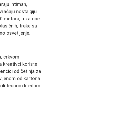
raju intiman,
vraćaju nostalgiju
20 metara, a za one
lasičnih, trake sa
no osvetljenje.
, crkvom i
a kreativci koriste
encici
od četinja za
avljenom od kartona
ili tečnom kredom