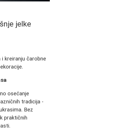
šnje jelke
 i kreiranju čarobne
ekoracije.
asa
eno osećanje
zničnih tradicija -
 ukrasima. Bez
ik praktičnih
asti.