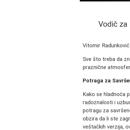
Vodič za 
Vitomir Radunković
Sve što treba da zna
praznične atmosfere
Potraga za Savrše
Kako se hladnoća pr
radoznalosti i uzbu
potragu za savršen
obzira da li ste zagr
veštačkih verzija, o