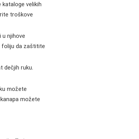
 kataloge velikih
erite troškove
i u njihove
oliju da zaštitite
t dečjih ruku.
rku možete
 i kanapa možete