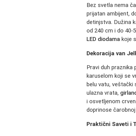
Bez svetla nema čar
prijatan ambijent, 
detinjstva. Dužina 
od 240 cm i do 40-5
LED diodama
koje s
Dekoracija van Jel
Pravi duh praznika
karuselom koji se vr
belu vatu, veštački 
ulazna vrata,
girlan
i osvetljenom crven
doprinose čarobnoj
Praktični Saveti i 