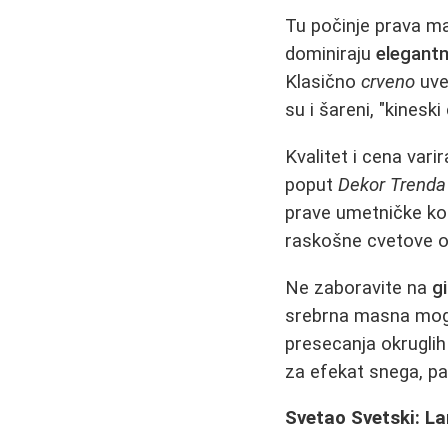
Tu počinje prava ma
dominiraju
elegantn
Klasično
crveno
uve
su i šareni, "kineski
Kvalitet i cena var
poput
Dekor Trenda
prave umetničke kom
raskošne cvetove od
Ne zaboravite na
g
srebrna masna mogu 
presecanja okruglih 
za efekat snega, pa 
Svetao Svetski: L