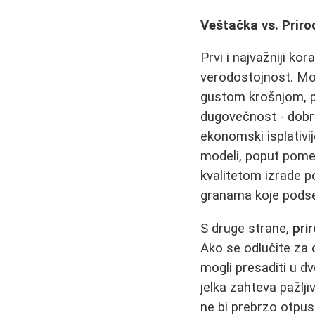
Veštačka vs. Prir
Prvi i najvažniji kor
verodostojnost. Mo
gustom krošnjom, pr
dugovečnost - dobro
ekonomski isplativi
modeli, poput pom
kvalitetom izrade p
granama koje podseć
S druge strane,
pri
Ako se odlučite za o
mogli presaditi u d
jelka zahteva pažlji
ne bi prebrzo otpust