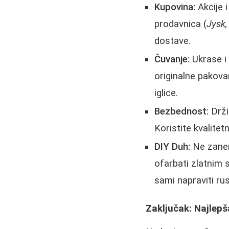
Kupovina:
Akcije i
prodavnica (
Jysk
dostave.
Čuvanje:
Ukrase i 
originalne pakova
iglice.
Bezbednost:
Držit
Koristite kvalite
DIY Duh:
Ne zanem
ofarbati zlatnim 
sami napraviti rus
Zaključak: Najlepš