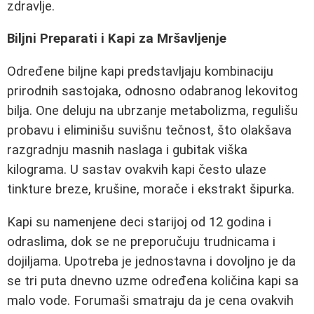
zdravlje.
Biljni Preparati i Kapi za Mršavljenje
Određene biljne kapi predstavljaju kombinaciju
prirodnih sastojaka, odnosno odabranog lekovitog
bilja. One deluju na ubrzanje metabolizma, regulišu
probavu i eliminišu suvišnu tečnost, što olakšava
razgradnju masnih naslaga i gubitak viška
kilograma. U sastav ovakvih kapi često ulaze
tinkture breze, krušine, morače i ekstrakt šipurka.
Kapi su namenjene deci starijoj od 12 godina i
odraslima, dok se ne preporučuju trudnicama i
dojiljama. Upotreba je jednostavna i dovoljno je da
se tri puta dnevno uzme određena količina kapi sa
malo vode. Forumaši smatraju da je cena ovakvih