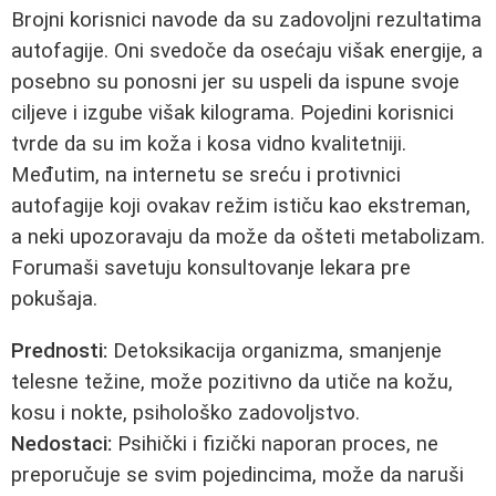
Brojni korisnici navode da su zadovoljni rezultatima
autofagije. Oni svedoče da osećaju višak energije, a
posebno su ponosni jer su uspeli da ispune svoje
ciljeve i izgube višak kilograma. Pojedini korisnici
tvrde da su im koža i kosa vidno kvalitetniji.
Međutim, na internetu se sreću i protivnici
autofagije koji ovakav režim ističu kao ekstreman,
a neki upozoravaju da može da ošteti metabolizam.
Forumaši savetuju konsultovanje lekara pre
pokušaja.
Prednosti:
Detoksikacija organizma, smanjenje
telesne težine, može pozitivno da utiče na kožu,
kosu i nokte, psihološko zadovoljstvo.
Nedostaci:
Psihički i fizički naporan proces, ne
preporučuje se svim pojedincima, može da naruši