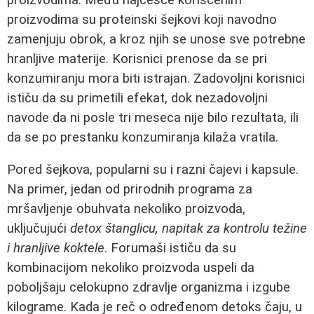
proizvodima su proteinski šejkovi koji navodno
zamenjuju obrok, a kroz njih se unose sve potrebne
hranljive materije. Korisnici prenose da se pri
konzumiranju mora biti istrajan. Zadovoljni korisnici
ističu da su primetili efekat, dok nezadovoljni
navode da ni posle tri meseca nije bilo rezultata, ili
da se po prestanku konzumiranja kilaža vratila.
Pored šejkova, popularni su i razni čajevi i kapsule.
Na primer, jedan od prirodnih programa za
mršavljenje obuhvata nekoliko proizvoda,
uključujući
detox štanglicu, napitak za kontrolu težine
i hranljive koktele
. Forumaši ističu da su
kombinacijom nekoliko proizvoda uspeli da
poboljšaju celokupno zdravlje organizma i izgube
kilograme. Kada je reč o određenom detoks čaju, u