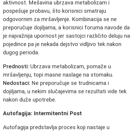
aktivnost. Mešavina ubrzava metabolizam i
pospešuje probavu, što korisnici smatraju
odgovornim za mršavljenje. Kombinacija se ne
preporučuje dojiljama, a korisnici foruma navode da
je najvažnija upornost jer sastojci različito deluju na
pojedince pa je nekada dejstvo vidljivo tek nakon
dugog perioda.
Prednosti:
Ubrzava metabolizam, pomaže u
mršavljenju, topi masne naslage na stomaku.
Nedostaci:
Ne preporučuje se trudnicama i
dojiljama, u nekim slučajevima se rezultati vide tek
nakon duže upotrebe.
Autofagija: Intermitentni Post
Autofagija predstavlja proces koji nastaje u