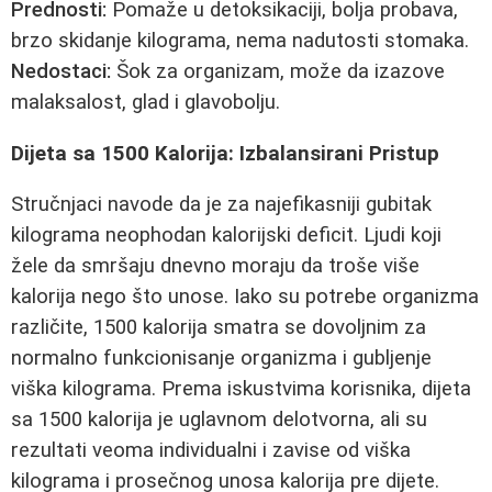
Prednosti:
Pomaže u detoksikaciji, bolja probava,
brzo skidanje kilograma, nema nadutosti stomaka.
Nedostaci:
Šok za organizam, može da izazove
malaksalost, glad i glavobolju.
Dijeta sa 1500 Kalorija: Izbalansirani Pristup
Stručnjaci navode da je za najefikasniji gubitak
kilograma neophodan kalorijski deficit. Ljudi koji
žele da smršaju dnevno moraju da troše više
kalorija nego što unose. Iako su potrebe organizma
različite, 1500 kalorija smatra se dovoljnim za
normalno funkcionisanje organizma i gubljenje
viška kilograma. Prema iskustvima korisnika, dijeta
sa 1500 kalorija je uglavnom delotvorna, ali su
rezultati veoma individualni i zavise od viška
kilograma i prosečnog unosa kalorija pre dijete.