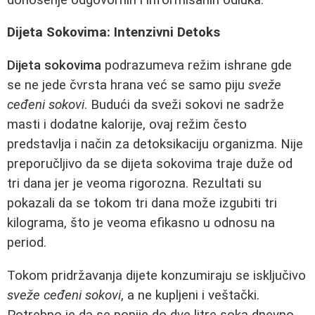
Dijeta Sokovima: Intenzivni Detoks
Dijeta sokovima
podrazumeva režim ishrane gde
se ne jede čvrsta hrana već se samo piju
sveže
ceđeni sokovi
. Budući da sveži sokovi ne sadrže
masti i dodatne kalorije, ovaj režim često
predstavlja i način za detoksikaciju organizma. Nije
preporučljivo da se dijeta sokovima traje duže od
tri dana jer je veoma rigorozna. Rezultati su
pokazali da se tokom tri dana može izgubiti tri
kilograma, što je veoma efikasno u odnosu na
period.
Tokom pridržavanja dijete konzumiraju se isključivo
sveže ceđeni sokovi
, a ne kupljeni i veštački.
Potrebno je da se popije do dve litre soka dnevno,