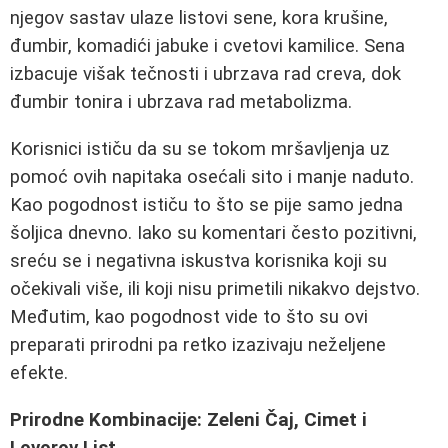
njegov sastav ulaze listovi sene, kora krušine,
đumbir, komadići jabuke i cvetovi kamilice. Sena
izbacuje višak tečnosti i ubrzava rad creva, dok
đumbir tonira i ubrzava rad metabolizma.
Korisnici ističu da su se tokom mršavljenja uz
pomoć ovih napitaka osećali sito i manje naduto.
Kao pogodnost ističu to što se pije samo jedna
šoljica dnevno. Iako su komentari često pozitivni,
sreću se i negativna iskustva korisnika koji su
očekivali više, ili koji nisu primetili nikakvo dejstvo.
Međutim, kao pogodnost vide to što su ovi
preparati prirodni pa retko izazivaju neželjene
efekte.
Prirodne Kombinacije: Zeleni Čaj, Cimet i
Lovorov List