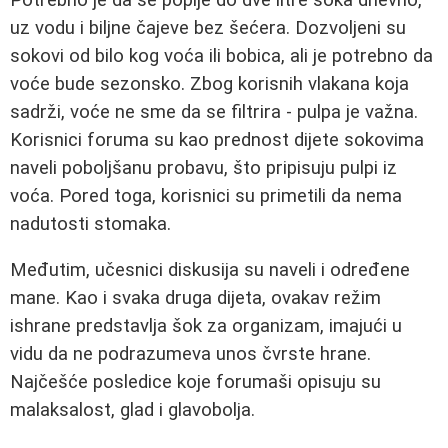
uz vodu i biljne čajeve bez šećera. Dozvoljeni su
sokovi od bilo kog voća ili bobica, ali je potrebno da
voće bude sezonsko. Zbog korisnih vlakana koja
sadrži, voće ne sme da se filtrira - pulpa je važna.
Korisnici foruma su kao prednost dijete sokovima
naveli poboljšanu probavu, što pripisuju pulpi iz
voća. Pored toga, korisnici su primetili da nema
nadutosti stomaka.
Međutim, učesnici diskusija su naveli i određene
mane. Kao i svaka druga dijeta, ovakav režim
ishrane predstavlja šok za organizam, imajući u
vidu da ne podrazumeva unos čvrste hrane.
Najčešće posledice koje forumaši opisuju su
malaksalost, glad i glavobolja.