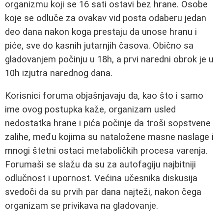
organizmu koji se 16 sati ostavi bez hrane. Osobe
koje se odluče za ovakav vid posta odaberu jedan
deo dana nakon koga prestaju da unose hranu i
piće, sve do kasnih jutarnjih časova. Obično sa
gladovanjem počinju u 18h, a prvi naredni obrok je u
10h izjutra narednog dana.
Korisnici foruma objašnjavaju da, kao što i samo
ime ovog postupka kaže, organizam usled
nedostatka hrane i pića počinje da troši sopstvene
zalihe, među kojima su nataložene masne naslage i
mnogi štetni ostaci metaboličkih procesa varenja.
Forumaši se slažu da su za autofagiju najbitniji
odlučnost i upornost. Većina učesnika diskusija
svedoči da su prvih par dana najteži, nakon čega
organizam se privikava na gladovanje.