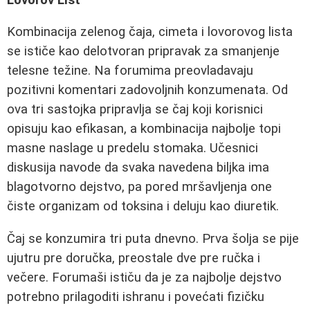
Kombinacija zelenog čaja, cimeta i lovorovog lista
se ističe kao delotvoran pripravak za smanjenje
telesne težine. Na forumima preovladavaju
pozitivni komentari zadovoljnih konzumenata. Od
ova tri sastojka pripravlja se čaj koji korisnici
opisuju kao efikasan, a kombinacija najbolje topi
masne naslage u predelu stomaka. Učesnici
diskusija navode da svaka navedena biljka ima
blagotvorno dejstvo, pa pored mršavljenja one
čiste organizam od toksina i deluju kao diuretik.
Čaj se konzumira tri puta dnevno. Prva šolja se pije
ujutru pre doručka, preostale dve pre ručka i
večere. Forumaši ističu da je za najbolje dejstvo
potrebno prilagoditi ishranu i povećati fizičku