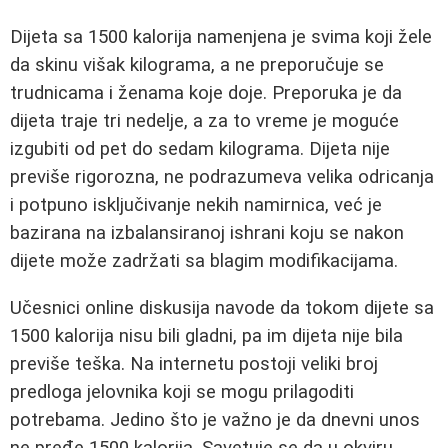
Dijeta sa 1500 kalorija namenjena je svima koji žele
da skinu višak kilograma, a ne preporučuje se
trudnicama i ženama koje doje. Preporuka je da
dijeta traje tri nedelje, a za to vreme je moguće
izgubiti od pet do sedam kilograma. Dijeta nije
previše rigorozna, ne podrazumeva velika odricanja
i potpuno isključivanje nekih namirnica, već je
bazirana na izbalansiranoj ishrani koju se nakon
dijete može zadržati sa blagim modifikacijama.
Učesnici online diskusija navode da tokom dijete sa
1500 kalorija nisu bili gladni, pa im dijeta nije bila
previše teška. Na internetu postoji veliki broj
predloga jelovnika koji se mogu prilagoditi
potrebama. Jedino što je važno je da dnevni unos
ne pređe 1500 kalorija. Savetuje se da u okviru