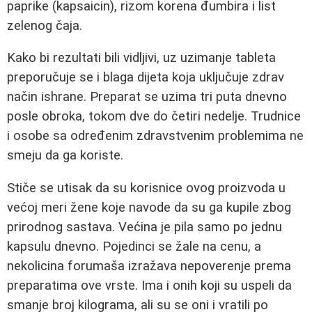
paprike (kapsaicin), rizom korena đumbira i list
zelenog čaja.
Kako bi rezultati bili vidljivi, uz uzimanje tableta
preporučuje se i blaga dijeta koja uključuje zdrav
način ishrane. Preparat se uzima tri puta dnevno
posle obroka, tokom dve do četiri nedelje. Trudnice
i osobe sa određenim zdravstvenim problemima ne
smeju da ga koriste.
Stiče se utisak da su korisnice ovog proizvoda u
većoj meri žene koje navode da su ga kupile zbog
prirodnog sastava. Većina je pila samo po jednu
kapsulu dnevno. Pojedinci se žale na cenu, a
nekolicina forumaša izražava nepoverenje prema
preparatima ove vrste. Ima i onih koji su uspeli da
smanje broj kilograma, ali su se oni i vratili po