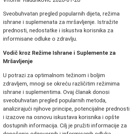
Sveobuhvatan pregled popularnih dijeta, režima
ishrane i suplemenata za mršavljenje. Istražite
prednosti, nedostatke i iskustva korisnika za
informisane odluke o zdravlju.
Vodič kroz Režime Ishrane i Suplemente za
Mršavljenje
U potrazi za optimalnom težinom i boljim
zdravljem, mnogi se okreću različitim režimima
ishrane i suplementima. Ovaj članak donosi
sveobuhvatan pregled popularnih metoda,
analizirajući njihove principe, potencijalne prednosti
i izazove na osnovu iskustava korisnika i opšte
dostupnih informacija. Cilj je pružiti informacije za
donošenje odgovornih i informisanih odluka.