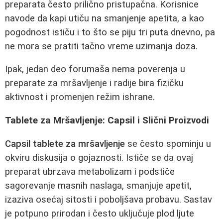
preparata često prilično pristupačna. Korisnice
navode da kapi utiču na smanjenje apetita, a kao
pogodnost ističu i to što se piju tri puta dnevno, pa
ne mora se pratiti tačno vreme uzimanja doza.
Ipak, jedan deo forumaša nema poverenja u
preparate za mršavljenje i radije bira fizičku
aktivnost i promenjen režim ishrane.
Tablete za Mršavljenje: Capsil i Slični Proizvodi
Capsil tablete za mršavljenje
se često spominju u
okviru diskusija o gojaznosti. Ističe se da ovaj
preparat ubrzava metabolizam i podstiče
sagorevanje masnih naslaga, smanjuje apetit,
izaziva osećaj sitosti i poboljšava probavu. Sastav
je potpuno prirodan i često uključuje plod ljute