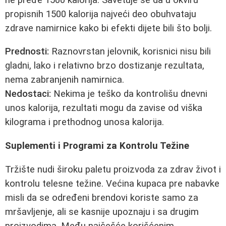
propisnih 1500 kalorija najveći deo obuhvataju
zdrave namirnice kako bi efekti dijete bili što bolji.
Prednosti:
Raznovrstan jelovnik, korisnici nisu bili
gladni, lako i relativno brzo dostizanje rezultata,
nema zabranjenih namirnica.
Nedostaci:
Nekima je teško da kontrolišu dnevni
unos kalorija, rezultati mogu da zavise od viška
kilograma i prethodnog unosa kalorija.
Suplementi i Programi za Kontrolu Težine
Tržište nudi široku paletu proizvoda za zdrav život i
kontrolu telesne težine. Većina kupaca pre nabavke
misli da se određeni brendovi koriste samo za
mršavljenje, ali se kasnije upoznaju i sa drugim
proizvodima. Među najčešće korišćenim