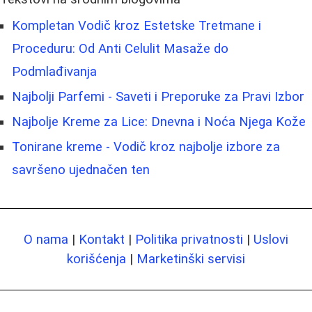
Kompletan Vodič kroz Estetske Tretmane i
Proceduru: Od Anti Celulit Masaže do
Podmlađivanja
Najbolji Parfemi - Saveti i Preporuke za Pravi Izbor
Najbolje Kreme za Lice: Dnevna i Noća Njega Kože
Tonirane kreme - Vodič kroz najbolje izbore za
savršeno ujednačen ten
O nama
|
Kontakt
|
Politika privatnosti
|
Uslovi
korišćenja
|
Marketinški servisi