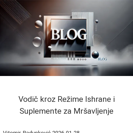
Vodič kroz Režime Ishrane i
Suplemente za Mršavljenje
Vitomir Radunković
2026-01-28