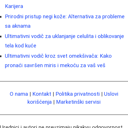
Karijera
Prirodni pristup negi kože: Alternativa za probleme
sa aknama
Ultimativni vodič za uklanjanje celulita i oblikovanje
tela kod kuće
Ultimativni vodič kroz svet omekšivača: Kako
pronaći savršen miris i mekoću za vaš veš
O nama
|
Kontakt
|
Politika privatnosti
|
Uslovi
korišćenja
|
Marketinški servisi
Urednici i autori ne preuzimaju nikakvu odgovornost