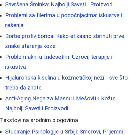
Savršena Šminka: Najbolji Saveti i Proizvodi
Problemi sa filerima u podočnjacima: iskustva i
rešenja
Borbe protiv borica: Kako efikasno zbrinuti prve
znake starenja kože
Problem akni u tridesetim: Uzroci, terapije i
iskustva
Hijaluronska kiselina u kozmetičkoj neži - sve što
treba da znate
Anti-Aging Nega za Masnu i Mešovitu Kožu:
Najbolji Saveti i Proizvodi
Tekstovi na srodnim blogovima
Studiranje Psihologije u Srbiji: Smerovi, Prijemni i