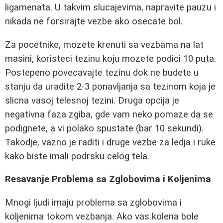
ligamenata. U takvim slucajevima, napravite pauzu i
nikada ne forsirajte vezbe ako osecate bol.
Za pocetnike, mozete krenuti sa vezbama na lat
masini, koristeci tezinu koju mozete podici 10 puta.
Postepeno povecavajte tezinu dok ne budete u
stanju da uradite 2-3 ponavljanja sa tezinom koja je
slicna vasoj telesnoj tezini. Druga opcija je
negativna faza zgiba, gde vam neko pomaze da se
podignete, a vi polako spustate (bar 10 sekundi).
Takodje, vazno je raditi i druge vezbe za ledja i ruke
kako biste imali podrsku celog tela.
Resavanje Problema sa Zglobovima i Koljenima
Mnogi ljudi imaju problema sa zglobovima i
koljenima tokom vezbanja. Ako vas kolena bole