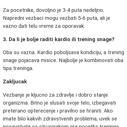
Za pocetnike, dovoljno je 3-4 puta nedeljno.
Napredni vezbaci mogu vezbati 5-6 puta, ali je
vazno dati telu vreme za oporavak.
3. Da li je bolje raditi kardio ili trening snage?
Oba su vazna. Kardio poboljsava kondiciju, a trening
snage pojacava misice. Najbolje je kombinovati oba
tipa treninga.
Zakljucak
Vezbanje je kljucno za zdravlje i dobro stanje
organizma. Bitno je slusati svoje telo, izbegavati
preterano opterecenje i pravilno se hraniti. Ako
imate bilo kakvih zdravstvenih problema, uvek se
posavetujte sa strucnjakom pre pocetka treninga.