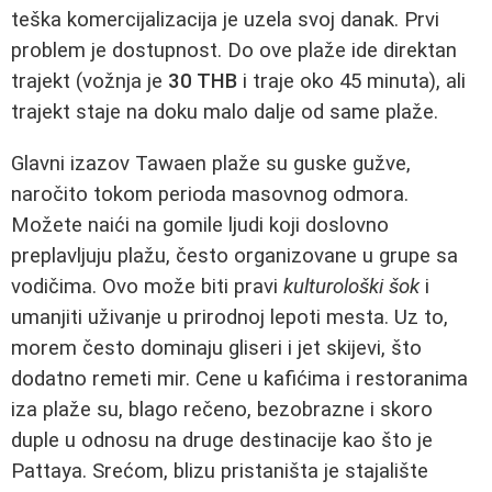
teška komercijalizacija je uzela svoj danak. Prvi
problem je dostupnost. Do ove plaže ide direktan
trajekt (vožnja je
30 THB
i traje oko 45 minuta), ali
trajekt staje na doku malo dalje od same plaže.
Glavni izazov Tawaen plaže su guske gužve,
naročito tokom perioda masovnog odmora.
Možete naići na gomile ljudi koji doslovno
preplavljuju plažu, često organizovane u grupe sa
vodičima. Ovo može biti pravi
kulturološki šok
i
umanjiti uživanje u prirodnoj lepoti mesta. Uz to,
morem često dominaju gliseri i jet skijevi, što
dodatno remeti mir. Cene u kafićima i restoranima
iza plaže su, blago rečeno, bezobrazne i skoro
duple u odnosu na druge destinacije kao što je
Pattaya. Srećom, blizu pristaništa je stajalište