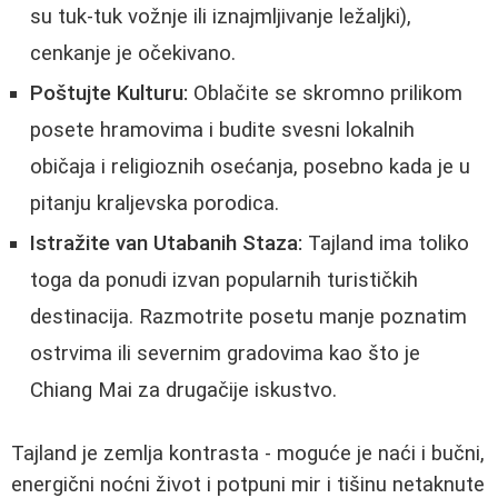
su tuk-tuk vožnje ili iznajmljivanje ležaljki),
cenkanje je očekivano.
Poštujte Kulturu:
Oblačite se skromno prilikom
posete hramovima i budite svesni lokalnih
običaja i religioznih osećanja, posebno kada je u
pitanju kraljevska porodica.
Istražite van Utabanih Staza:
Tajland ima toliko
toga da ponudi izvan popularnih turističkih
destinacija. Razmotrite posetu manje poznatim
ostrvima ili severnim gradovima kao što je
Chiang Mai za drugačije iskustvo.
Tajland je zemlja kontrasta - moguće je naći i bučni,
energični noćni život i potpuni mir i tišinu netaknute