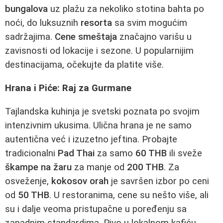
bungalova
uz plažu za nekoliko stotina bahta po
noći, do luksuznih
resorta
sa svim mogućim
sadržajima.
Cene smeštaja
značajno varišu u
zavisnosti od lokacije i sezone. U popularnijim
destinacijama, očekujte da platite više.
Hrana i Piće: Raj za Gurmane
Tajlandska kuhinja je svetski poznata po svojim
intenzivnim ukusima. Ulična hrana je ne samo
autentična već i izuzetno jeftina. Probajte
tradicionalni
Pad Thai
za samo
60 THB
ili sveže
škampe na žaru
za manje od
200 THB
. Za
osveženje,
kokosov orah
je savršen izbor po ceni
od
50 THB
. U restoranima, cene su nešto više, ali
su i dalje veoma pristupačne u poređenju sa
zapadnim standardima. Pivo u lokalnom kafiću