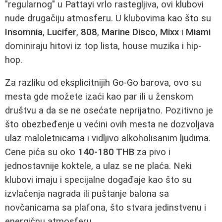
"regularnog" u Pattayi vrlo rastegljiva, ovi klubovi
nude drugačiju atmosferu. U klubovima kao što su
Insomnia
,
Lucifer
,
808
,
Marine Disco
,
Mixx
i
Miami
dominiraju hitovi iz top lista, house muzika i hip-
hop.
Za razliku od eksplicitnijih Go-Go barova, ovo su
mesta gde možete izaći kao par ili u ženskom
društvu a da se ne osećate neprijatno. Pozitivno je
što obezbeđenje u većini ovih mesta ne dozvoljava
ulaz maloletnicama i vidljivo alkoholisanim ljudima.
Cene pića su oko
140-180 THB
za pivo i
jednostavnije koktele, a ulaz se ne plaća. Neki
klubovi imaju i specijalne događaje kao što su
izvlačenja nagrada ili puštanje balona sa
novčanicama sa plafona, što stvara jedinstvenu i
energičnu atmosferu.