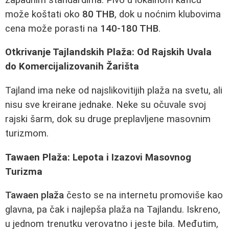
može koštati oko
80 THB
, dok u noćnim klubovima
cena može porasti na
140-180 THB
.
Otkrivanje Tajlandskih Plaža: Od Rajskih Uvala
do Komercijalizovanih Žarišta
Tajland ima neke od najslikovitijih plaža na svetu, ali
nisu sve kreirane jednake. Neke su očuvale svoj
rajski šarm, dok su druge preplavljene masovnim
turizmom.
Tawaen Plaža: Lepota i Izazovi Masovnog
Turizma
Tawaen plaža
često se na internetu promoviše kao
glavna, pa čak i najlepša plaža na Tajlandu. Iskreno,
u jednom trenutku verovatno i jeste bila. Međutim,