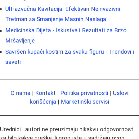
Ultrazvučna Kavitacija: Efektivan Neinvazivni
Tretman za Smanjenje Masnih Naslaga
Medicinska Dijeta - Iskustva i Rezultati za Brzo
Mršavljenje
Savršen kupaći kostim za svaku figuru - Trendovi i
saveti
O nama
|
Kontakt
|
Politika privatnosti
|
Uslovi
korišćenja
|
Marketinški servisi
Urednici i autori ne preuzimaju nikakvu odgovornost
za bilo kakve greške ili propuste u sadržaju ovog