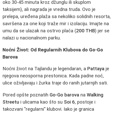
oko 30-45 minuta kroz džunglu ili skuplom
taksijem), ali nagrada je vredna truda. Ovo je
prelepa, uređena plaža sa nekoliko solidnih resorta,
savršena za one koji traže mir i izolaciju. Imajte na
umu da se ulazak na ostrvo plaća (
200 THB
) jer se
nalazi u nacionalnom parku.
Noćni Život: Od Regularnih Klubova do Go-Go
Barova
Noćni život na Tajlandu je legendaran, a
Pattaya
je
njegova neosporna prestonica. Kada padne noć,
ulice oživljavaju i žurka traje do ranih jutarnjih sati.
Pored opšte poznatih
Go-Go barova
na
Walking
Streetu
i ulicama kao što su
Soi 6
, postoje i
takozvani "regularni" klubovi. Iako je granica