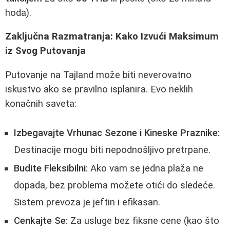
hoda).
Zaključna Razmatranja: Kako Izvući Maksimum
iz Svog Putovanja
Putovanje na Tajland može biti neverovatno
iskustvo ako se pravilno isplanira. Evo neklih
konačnih saveta:
Izbegavajte Vrhunac Sezone i Kineske Praznike:
Destinacije mogu biti nepodnošljivo pretrpane.
Budite Fleksibilni:
Ako vam se jedna plaža ne
dopada, bez problema možete otići do sledeće.
Sistem prevoza je jeftin i efikasan.
Cenkajte Se:
Za usluge bez fiksne cene (kao što