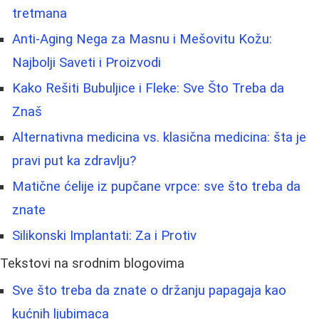
tretmana
Anti-Aging Nega za Masnu i Mešovitu Kožu:
Najbolji Saveti i Proizvodi
Kako Rešiti Bubuljice i Fleke: Sve Što Treba da
Znaš
Alternativna medicina vs. klasična medicina: šta je
pravi put ka zdravlju?
Matične ćelije iz pupčane vrpce: sve što treba da
znate
Silikonski Implantati: Za i Protiv
Tekstovi na srodnim blogovima
Sve što treba da znate o držanju papagaja kao
kućnih ljubimaca