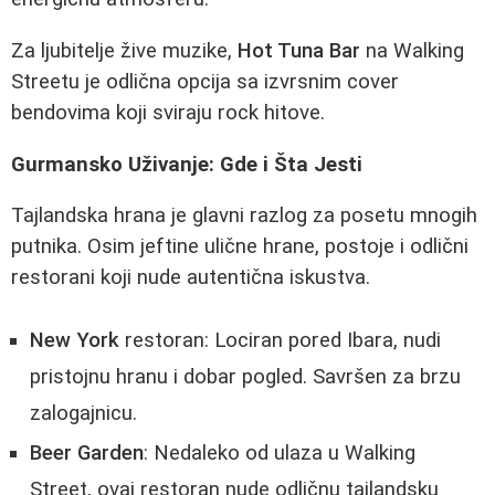
Za ljubitelje žive muzike,
Hot Tuna Bar
na Walking
Streetu je odlična opcija sa izvrsnim cover
bendovima koji sviraju rock hitove.
Gurmansko Uživanje: Gde i Šta Jesti
Tajlandska hrana je glavni razlog za posetu mnogih
putnika. Osim jeftine ulične hrane, postoje i odlični
restorani koji nude autentična iskustva.
New York
restoran: Lociran pored Ibara, nudi
pristojnu hranu i dobar pogled. Savršen za brzu
zalogajnicu.
Beer Garden
: Nedaleko od ulaza u Walking
Street, ovaj restoran nude odličnu tajlandsku