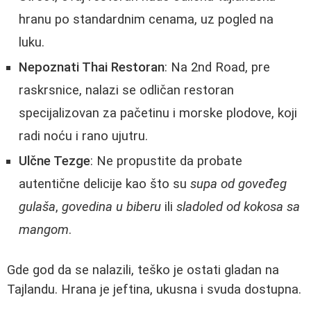
hranu po standardnim cenama, uz pogled na
luku.
Nepoznati Thai Restoran
: Na 2nd Road, pre
raskrsnice, nalazi se odličan restoran
specijalizovan za pačetinu i morske plodove, koji
radi noću i rano ujutru.
Ulčne Tezge
: Ne propustite da probate
autentične delicije kao što su
supa od goveđeg
gulaša
,
govedina u biberu
ili
sladoled od kokosa sa
mangom
.
Gde god da se nalazili, teško je ostati gladan na
Tajlandu. Hrana je jeftina, ukusna i svuda dostupna.