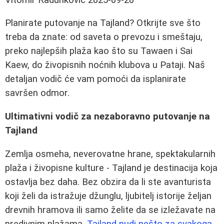
Planirate putovanje na Tajland? Otkrijte sve što
treba da znate: od saveta o prevozu i smeštaju,
preko najlepših plaža kao što su Tawaen i Sai
Kaew, do živopisnih noćnih klubova u Pataji. Naš
detaljan vodič će vam pomoći da isplanirate
savršen odmor.
Ultimativni vodič za nezaboravno putovanje na
Tajland
Zemlja osmeha, neverovatne hrane, spektakularnih
plaža i živopisne kulture - Tajland je destinacija koja
ostavlja bez daha. Bez obzira da li ste avanturista
koji želi da istražuje džunglu, ljubitelj istorije željan
drevnih hramova ili samo želite da se izležavate na
predivnim plažama,
Tajland nudi nešto za svakoga
.