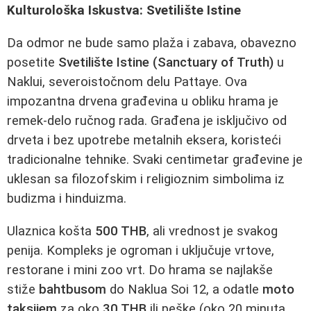
Kulturološka Iskustva: Svetilište Istine
Da odmor ne bude samo plaža i zabava, obavezno
posetite
Svetilište Istine (Sanctuary of Truth)
u
Naklui, severoistočnom delu Pattaye. Ova
impozantna drvena građevina u obliku hrama je
remek-delo ručnog rada. Građena je isključivo od
drveta i bez upotrebe metalnih eksera, koristeći
tradicionalne tehnike. Svaki centimetar građevine je
uklesan sa filozofskim i religioznim simbolima iz
budizma i hinduizma.
Ulaznica košta
500 THB
, ali vrednost je svakog
penija. Kompleks je ogroman i uključuje vrtove,
restorane i mini zoo vrt. Do hrama se najlakše
stiže
bahtbusom
do Naklua Soi 12, a odatle
moto
taksijem
za oko
30 THB
ili peške (oko 20 minuta