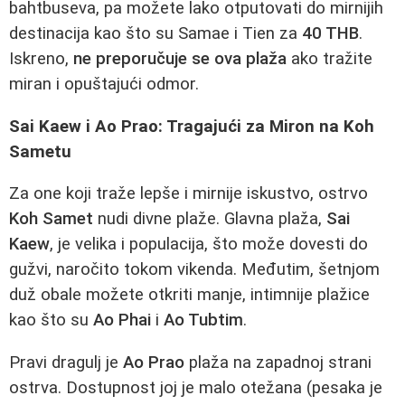
bahtbuseva, pa možete lako otputovati do mirnijih
destinacija kao što su Samae i Tien za
40 THB
.
Iskreno,
ne preporučuje se ova plaža
ako tražite
miran i opuštajući odmor.
Sai Kaew i Ao Prao: Tragajući za Miron na Koh
Sametu
Za one koji traže lepše i mirnije iskustvo, ostrvo
Koh Samet
nudi divne plaže. Glavna plaža,
Sai
Kaew
, je velika i populacija, što može dovesti do
gužvi, naročito tokom vikenda. Međutim, šetnjom
duž obale možete otkriti manje, intimnije plažice
kao što su
Ao Phai
i
Ao Tubtim
.
Pravi dragulj je
Ao Prao
plaža na zapadnoj strani
ostrva. Dostupnost joj je malo otežana (pesaka je