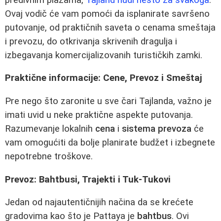
Ovaj vodič će vam pomoći da isplanirate savršeno
putovanje, od praktičnih saveta o cenama smeštaja
i prevozu, do otkrivanja skrivenih dragulja i
izbegavanja komercijalizovanih turističkih zamki.
Praktične informacije: Cene, Prevoz i Smeštaj
Pre nego što zaronite u sve čari Tajlanda, važno je
imati uvid u neke praktične aspekte putovanja.
Razumevanje lokalnih
cena
i
sistema prevoza
će
vam omogućiti da bolje planirate budžet i izbegnete
nepotrebne troškove.
Prevoz: Bahtbusi, Trajekti i Tuk-Tukovi
Jedan od najautentičnijih načina da se krećete
gradovima kao što je Pattaya je
bahtbus
. Ovi