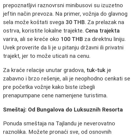
prepoznatljivi raznovrsni minibusovi su izuzetno
jeftin način prevoza. Na primer, vožnja do glavnog
sela može koštati svega
30 THB
. Za prelazak na
ostrva, koristite lokalne trajekte.
Cena trajekta
varira, ali se kreće oko
100 THB
za direktnu liniju.
Uvek proverite da li je u pitanju državni ili privatni
trajekt, jer to može uticati na cenu.
Za kraće relacije unutar gradova,
tuk-tuk
je
zabavno i brzo rešenje, ali je neophodno cenkati se
pre početka vožnje kako biste izbegli
prenapumpane cene namenjene turistima.
Smeštaj: Od Bungalova do Luksuznih Resorta
Ponuda smeštaja na Tajlandu je neverovatno
raznolika. Možete pronaći sve, od osnovnih