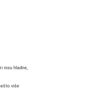
ri nisu hladne,
nešto više