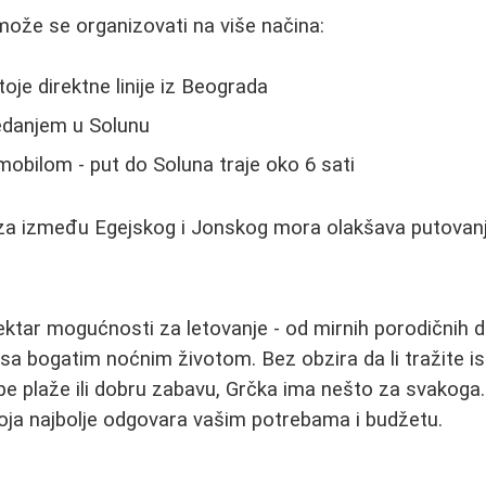
ože se organizovati na više načina:
je direktne linije iz Beograda
edanjem u Solunu
obilom - put do Soluna traje oko 6 sati
za između Egejskog i Jonskog mora olakšava putovan
ektar mogućnosti za letovanje - od mirnih porodičnih d
 sa bogatim noćnim životom. Bez obzira da li tražite is
pe plaže ili dobru zabavu, Grčka ima nešto za svakoga. 
koja najbolje odgovara vašim potrebama i budžetu.