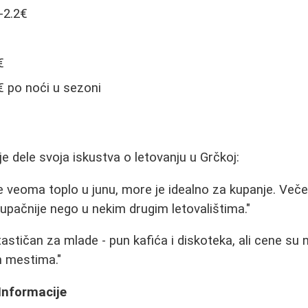
-2.2€
€
€ po noći u sezoni
ije dele svoja iskustva o letovanju u Grčkoj:
je veoma toplo u junu, more je idealno za kupanje. Veče
tupačnije nego u nekim drugim letovalištima."
tastičan za mlade - pun kafića i diskoteka, ali cene su 
m mestima."
Informacije