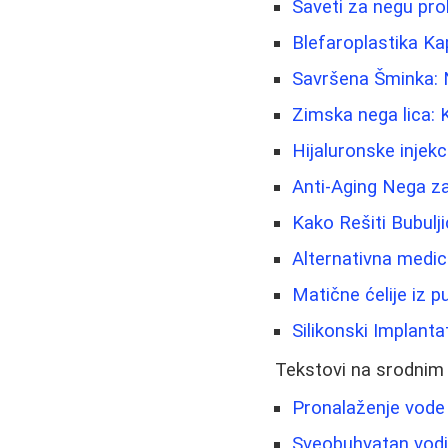
Saveti za negu pro
Blefaroplastika Ka
Savršena Šminka: Na
Zimska nega lica: K
Hijaluronske injekc
Anti-Aging Nega za
Kako Rešiti Bubulj
Alternativna medici
Matične ćelije iz 
Silikonski Implantat
Tekstovi na srodnim
Pronalaženje vode 
Sveobuhvatan vodič 