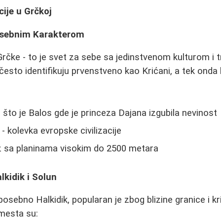
ije u Grčkoj
Posebnim Karakterom
Grčke - to je svet za sebe sa jedinstvenom kulturom i t
 često identifikuju prvenstveno kao Krićani, a tek onda
 što je Balos gde je princeza Dajana izgubila nevinost
u - kolevka evropske civilizacije
ž sa planinama visokim do 2500 metara
lkidik i Solun
osebno Halkidik, popularan je zbog blizine granice i kr
 mesta su: