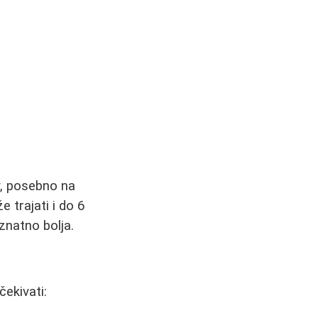
v, posebno na
 trajati i do 6
znatno bolja.
čekivati: