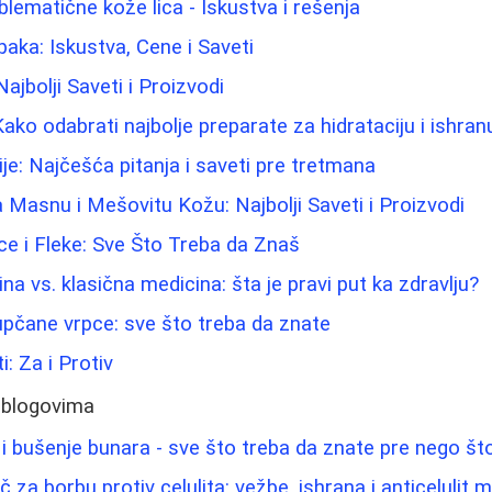
blematične kože lica - Iskustva i rešenja
paka: Iskustva, Cene i Saveti
jbolji Saveti i Proizvodi
ako odabrati najbolje preparate za hidrataciju i ishra
ije: Najčešća pitanja i saveti pre tretmana
 Masnu i Mešovitu Kožu: Najbolji Saveti i Proizvodi
ice i Fleke: Sve Što Treba da Znaš
na vs. klasična medicina: šta je pravi put ka zdravlju?
pupčane vrpce: sve što treba da znate
i: Za i Protiv
 blogovima
i bušenje bunara - sve što treba da znate pre nego š
za borbu protiv celulita: vežbe, ishrana i anticelulit