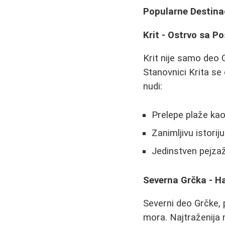
Popularne Destinac
Krit - Ostrvo sa 
Krit nije samo deo 
Stanovnici Krita se
nudi:
Prelepe plaže kao
Zanimljivu istorij
Jedinstven pejza
Severna Grčka - Ha
Severni deo Grčke, p
mora. Najtraženija