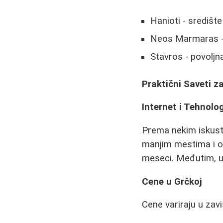
Hanioti - središt
Neos Marmaras -
Stavros - povoljn
Praktični Saveti z
Internet i Tehnolog
Prema nekim iskustv
manjim mestima i os
meseci. Međutim, u 
Cene u Grčkoj
Cene variraju u zav