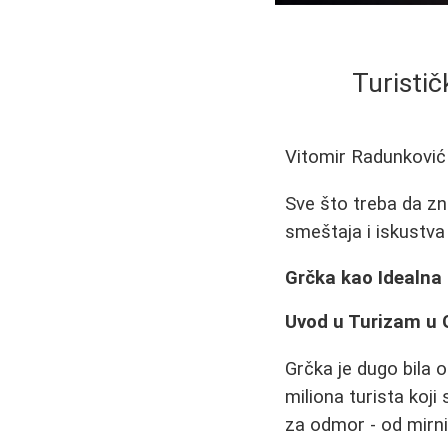
Turistič
Vitomir Radunković
Sve što treba da zna
smeštaja i iskustva 
Grčka kao Idealna 
Uvod u Turizam u 
Grčka je dugo bila o
miliona turista koj
za odmor - od mirni