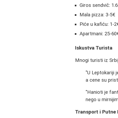
Giros sendvič: 1.6
Mala pizza: 3-5€
Piće u kafiću: 1-2
Apartmani: 25-60
Iskustva Turista
Mnogi turisti iz Srb
"U Leptokariji 
a cene su pris
"Hanioti je fan
nego u mirniji
Transport i Putne 