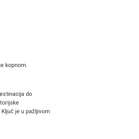
je kopnom.
estinacija do
torijske
Ključ je u pažljivom