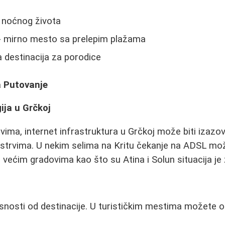
e noćnog života
 mirno mesto sa prelepim plažama
a destinacija za porodice
a Putovanje
ija u Grčkoj
ima, internet infrastruktura u Grčkoj može biti izazo
trvima. U nekim selima na Kritu čekanje na ADSL može
većim gradovima kao što su Atina i Solun situacija je 
isnosti od destinacije. U turističkim mestima možete o