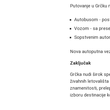
Putovanje u Grčku m
Autobusom - posto
Vozom - sa pres
Sopstvenim autom
Nova autoputna ve
Zaključak
Grčka nudi širok sp
živahnih letovališta
znamenitosti, prele
izboru destinacije 