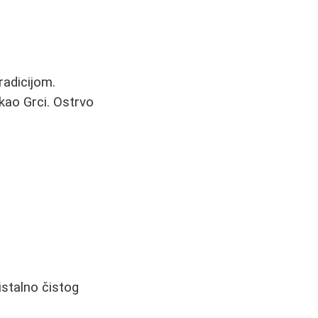
radicijom.
 kao Grci. Ostrvo
istalno čistog