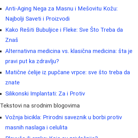
Anti-Aging Nega za Masnu i Mešovitu Kožu:
Najbolji Saveti i Proizvodi
Kako Rešiti Bubuljice i Fleke: Sve Što Treba da
Znaš
Alternativna medicina vs. klasična medicina: šta je
pravi put ka zdravlju?
Matične ćelije iz pupčane vrpce: sve što treba da
znate
Silikonski Implantati: Za i Protiv
Tekstovi na srodnim blogovima
Vožnja bicikla: Prirodni saveznik u borbi protiv
masnih naslaga i celulita