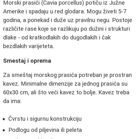
Morski prasići (Cavia porcellus) potiču iz Južne
Amerike i spadaju u red glodara. Mogu živeti 5-7
godina, a ponekad i duže uz pravilnu negu. Postoje
različite rase koje se razlikuju po dužini i strukturi
dlake - od kratkodlakih do dugodlakih i čak
bezdlakih varijeteta.
Smestaj i oprema
Za smeštaj morskog prasića potreban je prostran
kavez. Minimalne dimenzije za jednog prasića su
60x30 cm, ali što veći kavez to bolje. Kavez treba
da ima:
Čvrstu i sigurnu konstrukciju
Podlogu od piljevina ili peleta