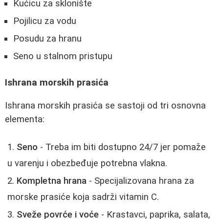
Kućicu za sklonište
Pojilicu za vodu
Posudu za hranu
Seno u stalnom pristupu
Ishrana morskih prasića
Ishrana morskih prasića se sastoji od tri osnovna
elementa:
Seno
- Treba im biti dostupno 24/7 jer pomaže
u varenju i obezbeđuje potrebna vlakna.
Kompletna hrana
- Specijalizovana hrana za
morske prasiće koja sadrži vitamin C.
Sveže povrće i voće
- Krastavci, paprika, salata,