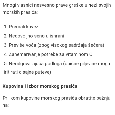
Mnogi vlasnici nesvesno prave greške u nezi svojih
morskih prasića:
Premali kavez
Nedovoljno seno u ishrani
Previše voća (zbog visokog sadržaja šećera)
Zanemarivanje potrebe za vitaminom C
Neodgovarajuća podloga (obične piljevine mogu
iritirati disajne puteve)
Kupovina i izbor morskog prasića
Prilikom kupovine morskog prasića obratite pažnju
na: