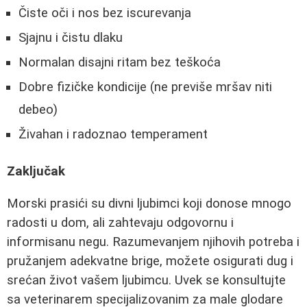
Čiste oči i nos bez iscurevanja
Sjajnu i čistu dlaku
Normalan disajni ritam bez teškoća
Dobre fizičke kondicije (ne previše mršav niti
debeo)
Živahan i radoznao temperament
Zaključak
Morski prasići su divni ljubimci koji donose mnogo
radosti u dom, ali zahtevaju odgovornu i
informisanu negu. Razumevanjem njihovih potreba i
pružanjem adekvatne brige, možete osigurati dug i
srećan život vašem ljubimcu. Uvek se konsultujte
sa veterinarem specijalizovanim za male glodare