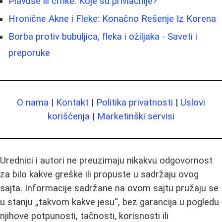
Plavuše ili crnke: Koje su privlačnije?
Hronične Akne i Fleke: Konačno Rešenje Iz Korena
Borba protiv bubuljica, fleka i ožiljaka - Saveti i
preporuke
O nama
|
Kontakt
|
Politika privatnosti
|
Uslovi
korišćenja
|
Marketinški servisi
Urednici i autori ne preuzimaju nikakvu odgovornost
za bilo kakve greške ili propuste u sadržaju ovog
sajta. Informacije sadržane na ovom sajtu pružaju se
u stanju „takvom kakve jesu“, bez garancija u pogledu
njihove potpunosti, tačnosti, korisnosti ili