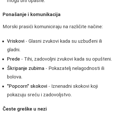
mogu biti opasne.
Ponašanje i komunikacija
Morski prasići komuniciraju na različite načine:
Vriskovi
- Glasni zvukovi kada su uzbuđeni ili
gladni.
Prede
- Tihi, zadovoljni zvukovi kada su opušteni.
Škripanje zubima
- Pokazatelj nelagodnosti ili
bolova.
"Popcorn" skokovi
- Iznenadni skokovi koji
pokazuju sreću i zadovoljstvo.
Česte greške u nezi