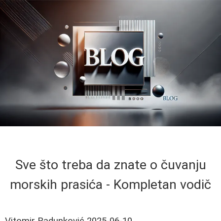
Sve što treba da znate o čuvanju
morskih prasića - Kompletan vodič
Vitomir Radunković
2025-06-10