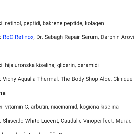
i: retinol, peptidi, bakrene peptide, kolagen
i:
RoC Retinox
, Dr. Sebagh Repair Serum, Darphin Arov
i: hijaluronska kiselina, glicerin, ceramidi
: Vichy Aqualia Thermal, The Body Shop Aloe, Cliniqu
ena
ci: vitamin C, arbutin, niacinamid, kogična kiselina
: Shiseido White Lucent, Caudalie Vinoperfect, Murad