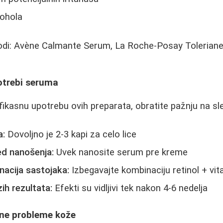
kohola
odi: Avène Calmante Serum, La Roche-Posay Toleriane 
otrebi seruma
efikasnu upotrebu ovih preparata, obratite pažnju na sl
a:
Dovoljno je 2-3 kapi za celo lice
d nanošenja:
Uvek nanosite serum pre kreme
nacija sastojaka:
Izbegavajte kombinaciju retinol + vi
ih rezultata:
Efekti su vidljivi tek nakon 4-6 nedelja
čne probleme kože