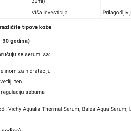
30ml)
Viša investicija
Prilagodljiv
različite tipove kože
-30 godina)
ručuju se serumi sa:
elinom za hidrataciju
etliji ten
regulaciju sebuma
odi: Vichy Aqualia Thermal Serum, Balea Aqua Serum,
 godina)