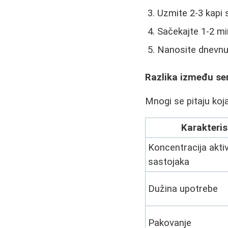
Uzmite 2-3 kapi 
Sačekajte 1-2 mi
Nanosite dnevn
Razlika između se
Mnogi se pitaju koj
Karakteris
Koncentracija akti
sastojaka
Dužina upotrebe
Pakovanje