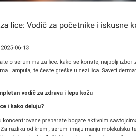
za lice: Vodič za početnike i iskusne k
2025-06-13
te o serumima za lice: kako se koriste, najbolji izbor 
ma i ampula, te česte greške u nezi lica. Saveti derma
mpletan vodič za zdravu i lepu kožu
ce i kako deluju?
u koncentrovane preparate bogate aktivnim sastojcima 
. Za razliku od kremi, serumi imaju manju molekulsku te