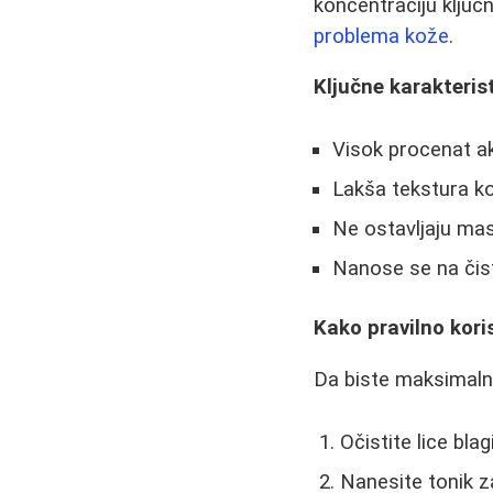
koncentraciju ključn
problema kože
.
Ključne karakteris
Visok procenat ak
Lakša tekstura ko
Ne ostavljaju ma
Nanose se na čis
Kako pravilno kori
Da biste maksimalno
Očistite lice bl
Nanesite tonik 