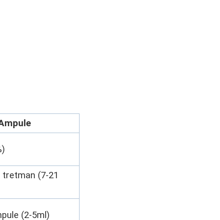
Ampule
%)
 tretman (7-21
pule (2-5ml)