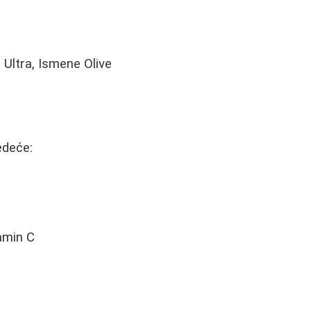
Ultra, Ismene Olive
edeće:
tamin C