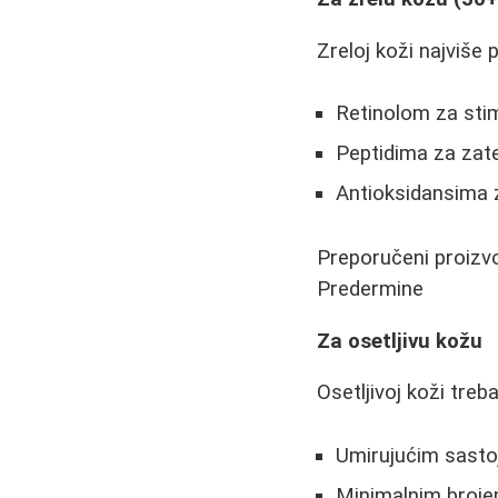
Zreloj koži najviše
Retinolom za stim
Peptidima za zat
Antioksidansima z
Preporučeni proizvo
Predermine
Za osetljivu kožu
Osetljivoj koži treb
Umirujućim sastoj
Minimalnim brojem