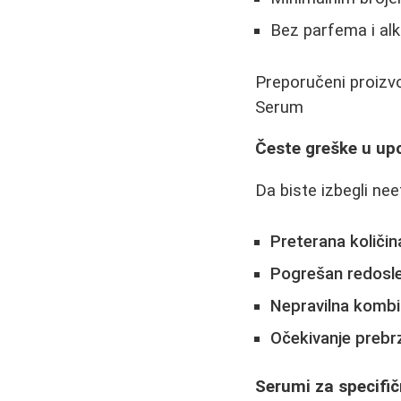
Bez parfema i al
Preporučeni proizv
Serum
Česte greške u up
Da biste izbegli ne
Preterana količin
Pogrešan redosle
Nepravilna kombi
Očekivanje prebrz
Serumi za specifi