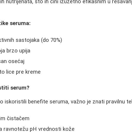
ih nutrijenata, što ih čini izuzetno efikasnim u rešava
tike seruma:
tivnih sastojaka (do 70%)
ja brzo upija
san osećaj
to lice pre kreme
stiti serum?
 iskoristili benefite seruma, važno je znati pravilnu t
agim čistačem
za ravnotežu pH vrednosti kože