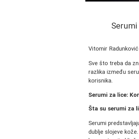
Serumi 
Vitomir Radunković
Sve što treba da zna
razlika između seru
korisnika.
Serumi za lice: Ko
Šta su serumi za li
Serumi predstavljaj
dublje slojeve kože