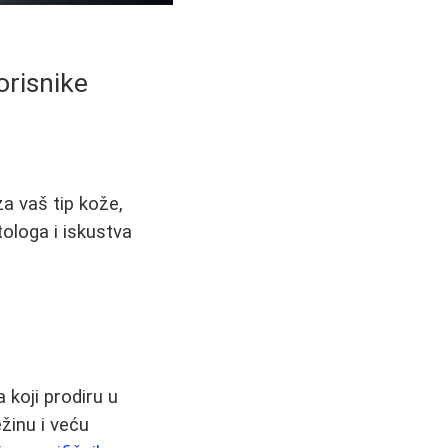
orisnike
za vaš tip kože,
tologa i iskustva
koji prodiru u
žinu i veću