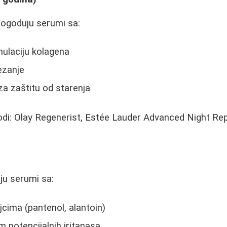
 pogoduju serumi sa:
ulaciju kolagena
ezanje
a zaštitu od starenja
di: Olay Regenerist, Estée Lauder Advanced Night Rep
aju serumi sa:
cima (pantenol, alantoin)
 potencijalnih iritanasa