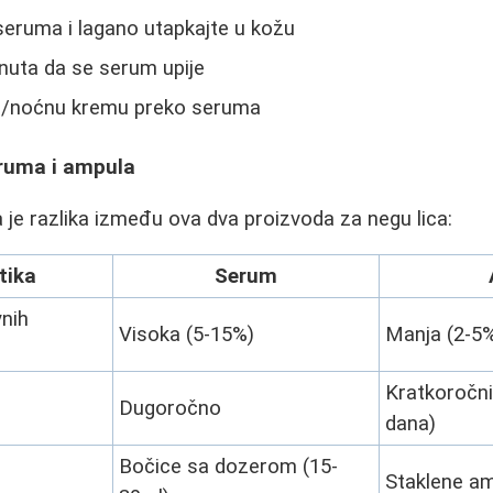
seruma i lagano utapkajte u kožu
nuta da se serum upije
u/noćnu kremu preko seruma
ruma i ampula
a je razlika između ova dva proizvoda za negu lica:
tika
Serum
vnih
Visoka (5-15%)
Manja (2-5
Kratkoročni
Dugoročno
dana)
Bočice sa dozerom (15-
Staklene am