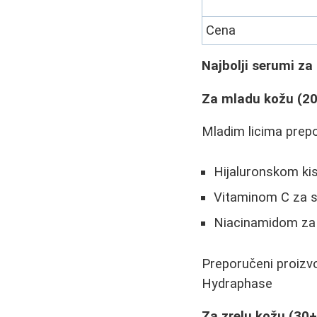
Cena
Najbolji serumi za 
Za mladu kožu (20
Mladim licima prepo
Hijaluronskom kis
Vitaminom C za sv
Niacinamidom za 
Preporučeni proizv
Hydraphase
Za zrelu kožu (30+