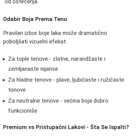
od oštećenja
Odabir Boja Prema Tenu
Pravilan izbor boje laka može dramatično
poboljšati vizuelni efekat:
Za tople tenove - zlatne, narandžaste i
zemljanaste nijanse
Za hladne tenove - plave, ljubičaste i ružičaste
tonove
Za neutralne tenove - većina boja dobro
funkcioniše
Premium vs Pristupačni Lakovi - Šta Se Ispalti?