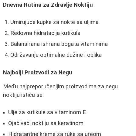
Dnevna Rutina za Zdravlje Noktiju
Umirujuće kupke za nokte sa uljima
Redovna hidratacija kutikula
Balansirana ishrana bogata vitaminima
Održavanje optimalne dužine i oblika
Najbolji Proizvodi za Negu
Među najpreporučenijim proizvodima za negu
noktiju ističu se:
Ulje za kutikule sa vitaminom E
Ojačivači noktiju sa keratinom
Hidratantne kreme za ruke sa ureom