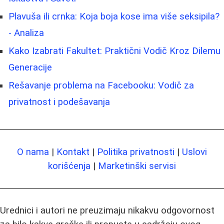
Plavuša ili crnka: Koja boja kose ima više seksipila?
- Analiza
Kako Izabrati Fakultet: Praktični Vodič Kroz Dilemu
Generacije
Rešavanje problema na Facebooku: Vodič za
privatnost i podešavanja
O nama
|
Kontakt
|
Politika privatnosti
|
Uslovi
korišćenja
|
Marketinški servisi
Urednici i autori ne preuzimaju nikakvu odgovornost