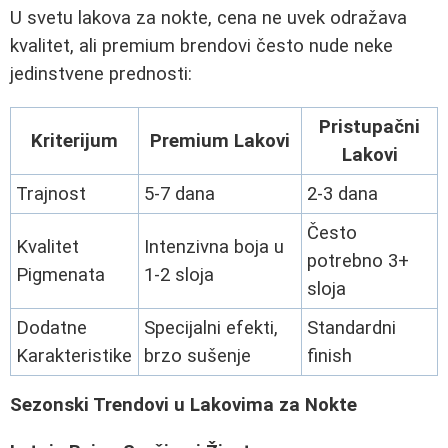
U svetu lakova za nokte, cena ne uvek odražava
kvalitet, ali premium brendovi često nude neke
jedinstvene prednosti:
Pristupačni
Kriterijum
Premium Lakovi
Lakovi
Trajnost
5-7 dana
2-3 dana
Često
Kvalitet
Intenzivna boja u
potrebno 3+
Pigmenata
1-2 sloja
sloja
Dodatne
Specijalni efekti,
Standardni
Karakteristike
brzo sušenje
finish
Sezonski Trendovi u Lakovima za Nokte