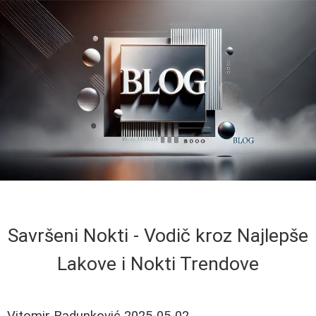
Savršeni Nokti - Vodič kroz Najlepše
Lakove i Nokti Trendove
Vitomir Radunković
2025-05-02