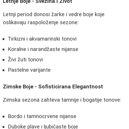
Letnje Boje - Svežina i Život
Letnji period donosi žarke i vedre boje koje
oslikavaju raspoloženje sezone:
Tirkizni i akvamarinski tonovi
Koralne i narandžaste nijanse
Živi žuti tonovi
Pastelne varijante
Zimske Boje - Sofisticirana Elegantnost
Zimska sezona zahteva tamnije i bogatije tonove:
Bordo i tamnocrvene nijanse
Duboke plave i ljubičaste boje