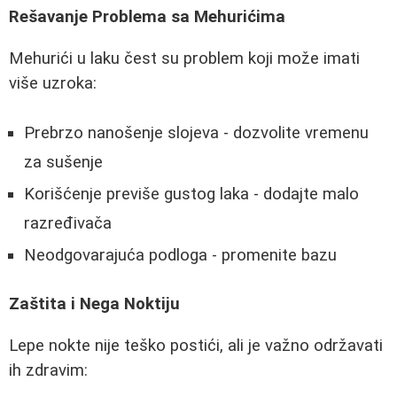
Rešavanje Problema sa Mehurićima
Mehurići u laku čest su problem koji može imati
više uzroka:
Prebrzo nanošenje slojeva - dozvolite vremenu
za sušenje
Korišćenje previše gustog laka - dodajte malo
razređivača
Neodgovarajuća podloga - promenite bazu
Zaštita i Nega Noktiju
Lepe nokte nije teško postići, ali je važno održavati
ih zdravim: