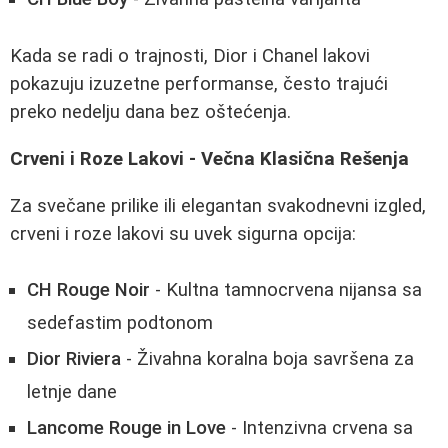
Kada se radi o trajnosti, Dior i Chanel lakovi
pokazuju izuzetne performanse, često trajući
preko nedelju dana bez oštećenja.
Crveni i Roze Lakovi - Večna Klasična Rešenja
Za svečane prilike ili elegantan svakodnevni izgled,
crveni i roze lakovi su uvek sigurna opcija:
CH Rouge Noir
- Kultna tamnocrvena nijansa sa
sedefastim podtonom
Dior Riviera
- Živahna koralna boja savršena za
letnje dane
Lancome Rouge in Love
- Intenzivna crvena sa