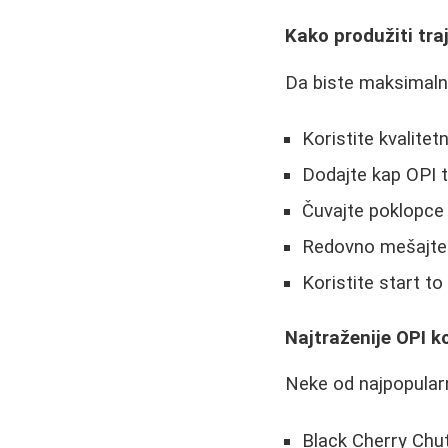
Kako produžiti tra
Da biste maksimalno
Koristite kvalitet
Dodajte kap OPI t
Čuvajte poklopce
Redovno mešajte l
Koristite start to
Najtraženije OPI ko
Neke od najpopularn
Black Cherry Chu