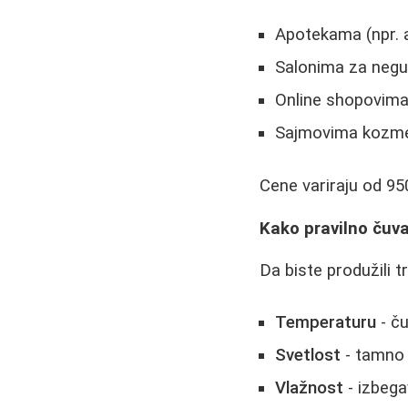
Apotekama (npr. a
Salonima za negu
Online shopovim
Sajmovima kozmet
Cene variraju od 95
Kako pravilno čuva
Da biste produžili t
Temperaturu
- ču
Svetlost
- tamno
Vlažnost
- izbega