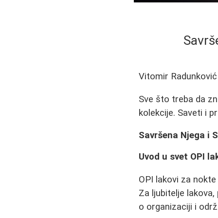
Savrš
Vitomir Radunković
Sve što treba da zn
kolekcije. Saveti i p
Savršena Njega i 
Uvod u svet OPI la
OPI lakovi za nokte 
Za ljubitelje lakova
o organizaciji i odr