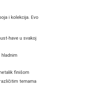
ja i kolekcija. Evo
 must-have u svakoj
a hladnim
metalik finišom
e različitim temama