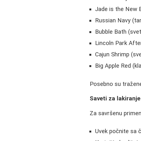
Jade is the New 
Russian Navy (ta
Bubble Bath (svet
Lincoln Park Afte
Cajun Shrimp (sve
Big Apple Red (kl
Posebno su tražene i
Saveti za lakiranj
Za savršenu primen
Uvek počnite sa č