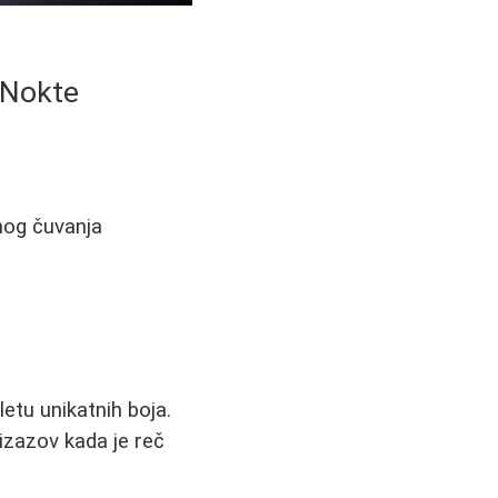
 Nokte
lnog čuvanja
letu unikatnih boja.
 izazov kada je reč