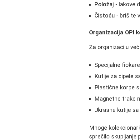
Položaj
- lakove 
Čistoću
- brišite
Organizacija OPI k
Za organizaciju veće
Specijalne fiokar
Kutije za cipele 
Plastične korpe 
Magnetne trake n
Ukrasne kutije s
Mnoge kolekcionark
sprečilo skupljanje 