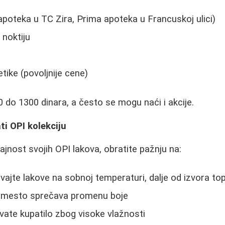
poteka u TC Zira, Prima apoteka u Francuskoj ulici)
 noktiju
a
ike (povoljnije cene)
0 do 1300 dinara, a često se mogu naći i akcije.
ti OPI kolekciju
rajnost svojih OPI lakova, obratite pažnju na:
vajte lakove na sobnoj temperaturi, dalje od izvora to
 mesto sprečava promenu boje
vate kupatilo zbog visoke vlažnosti