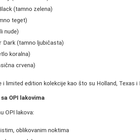
Black (tamno zelena)
mno teget)
li nude)
r Dark (tamno ljubičasta)
tlo koralna)
asična crvena)
 limited edition kolekcije kao što su Holland, Texas i 
e sa OPI lakovima
u OPI lakova:
istim, oblikovanim noktima