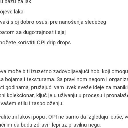
nu bazu za lak
ojeve laka
vaki sloj dobro osuši pre nanošenja sledećeg
oatom za dugotrajnost i sjaj
ožete koristiti OPI drip drops
ova može biti izuzetno zadovoljavajući hobi koji omog
sa bojama i teksturama. Sa pravilnom negom i organiz
ati godinama, pružajući vam uvek sveže ideje za manikir
usni kolekcionar, ključ je u uživanju u procesu i pronalaž
 vašem stilu i raspoloženju.
litetni lakovi poput OPI ne samo da izgledaju lepše, ve
i im da budu zdravi i lepi uz pravilnu negu.