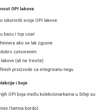
jnost OPI lakova
 iskoristili svoje OPI lakove:
nu bazu i top coat
hinnera ako se lak zgusne
 dobro zatvorenim
akove (ali ne tresite)
 finish proizvode za integrisanu negu
lekcije i boje
ijih OPI boja među kolekcionarkama u Srbiji su:
tney (tamna bordo)