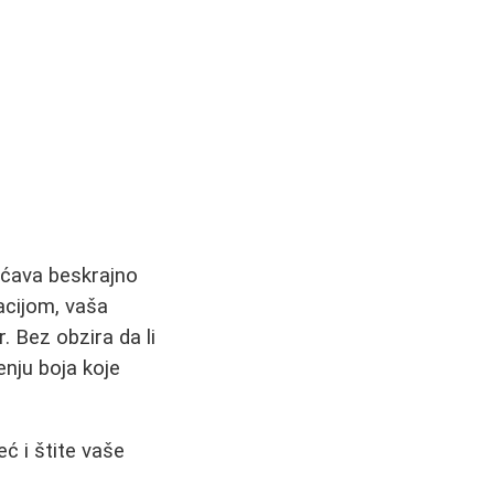
ućava beskrajno
acijom, vaša
. Bez obzira da li
enju boja koje
ć i štite vaše