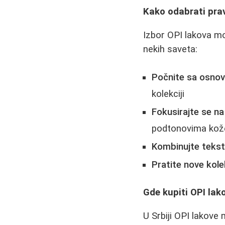
Kako odabrati prav
Izbor OPI lakova mo
nekih saveta:
Počnite sa osno
kolekciji
Fokusirajte se na
podtonovima kož
Kombinujte tekst
Pratite nove kole
Gde kupiti OPI lako
U Srbiji OPI lakove