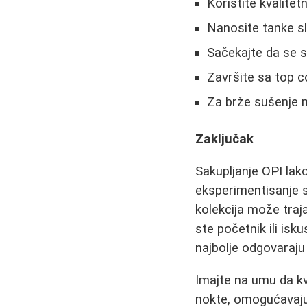
Koristite kvalitet
Nanosite tanke sl
Sačekajte da se s
Završite sa top c
Za brže sušenje m
Zaključak
Sakupljanje OPI lak
eksperimentisanje 
kolekcija može traj
ste početnik ili isk
najbolje odgovaraju
Imajte na umu da kva
nokte, omogućavajuć