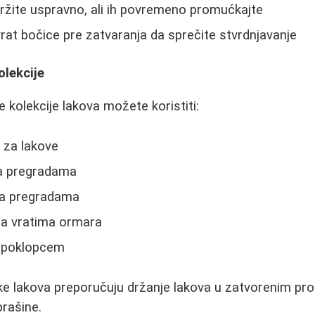
držite uspravno, ali ih povremeno promućkajte
 vrat bočice pre zatvaranja da sprečite stvrdnjavanje
olekcije
 kolekcije lakova možete koristiti:
e za lakove
sa pregradama
sa pregradama
a vratima ormara
a poklopcem
e lakova preporučuju držanje lakova u zatvorenim pro
prašine.