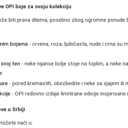
e OPI boje za svoju kolekciju
že biti prava dilema, posebno zbog ogromne ponude bo
vnim bojama
- crvena, roza, ljubičasta, nude i crna su
 svoj ten
- neke nijanse bolje stoje na toplim, a neke n
e
ure
- pored kremastih, obezbedite i neke sa sjajem ili 
kcije
- OPI redovno izdaje limitirane edicije inspirisan
ve u Srbiji
 možete naći u: