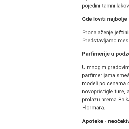
pojedini tamni lako
Gde loviti najbolje
Pronalaženje
jeftin
Predstavljamo mesta
Parfimerije u pod
U mnogim gradovima
parfimerijama smeš
modeli po cenama od
novopristigle ture,
prolazu prema Balka
Flormara.
Apoteke - neočekiva