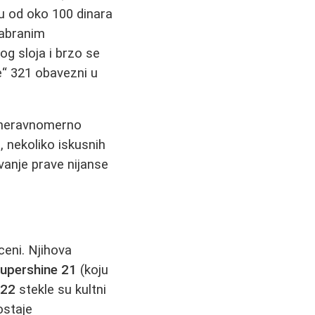
ću od oko 100 dinara
abranim
nog sloja i brzo se
e“ 321 obavezni u
 neravnomerno
, nekoliko iskusnih
anje prave nijanse
ceni. Njihova
upershine 21
(koju
22
stekle su kultni
ostaje