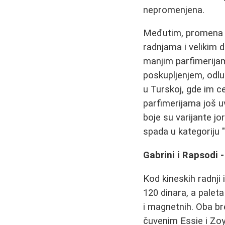
nepromenjena.
Međutim, promena di
radnjama i velikim 
manjim parfimerija
poskupljenjem, odlu
u Turskoj, gde im c
parfimerijama još u
boje su varijante j
spada u kategoriju 
Gabrini i Rapsodi -
Kod kineskih radnji 
120 dinara, a palet
i magnetnih. Oba br
čuvenim Essie i Zoy