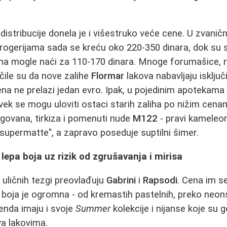
stribucije donela je i višestruko veće cene. U zvanič
drogerijama sada se kreću oko 220-350 dinara, dok su
ma mogle naći za 110-170 dinara. Mnoge forumašice, 
čile su da nove zalihe
Flormar
lakova nabavljaju isklju
ena ne prelazi jedan evro. Ipak, u pojedinim apotekama
vek se mogu uloviti ostaci starih zaliha po nižim cena
orgovana, tirkiza i pomenuti nude
M122
- pravi kameleon 
"supermatte", a zapravo poseduje suptilni šimer.
 lepa boja uz rizik od zgrušavanja i mirisa
i uličnih tezgi preovlađuju
Gabrini
i
Rapsodi
. Cena im s
a boja je ogromna - od kremastih pastelnih, preko neons
enda imaju i svoje
Summer
kolekcije i nijanse koje su 
a lakovima.