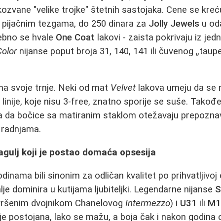
ozvane "velike trojke" štetnih sastojaka. Cene se kre
a pijačnim tezgama, do 250 dinara za
Jolly Jewels
u od
ebno se hvale
One Coat
lakovi - zaista pokrivaju iz jed
Color
nijanse poput broja 31, 140, 141 ili čuvenog „taup
ima svoje trnje. Neki od mat
Velvet
lakova umeju da se
 linije, koje nisu 3-free, znatno sporije se suše. Takođe
a da bočice sa matiranim staklom otežavaju prepoznav
 radnjama.
ragulj koji je postao domaća opsesija
dinama bili sinonim za odličan kvalitet po prihvatljivoj 
dalje dominira u kutijama ljubiteljki. Legendarne nijanse
S
vršenim dvojnikom Chanelovog
Intermezzo
) i
U31
ili
M1
je postojana, lako se mažu, a boja čak i nakon godina 