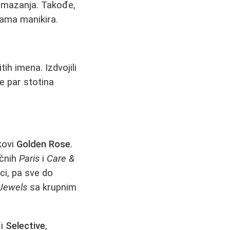
 i mazanja. Takođe,
kama manikira.
tih imena. Izdvojili
e par stotina
kovi
Golden Rose
.
ičnih
Paris
i
Care &
ci, pa sve do
 Jewels
sa krupnim
i
Selective
,