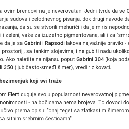
a ovim brendovima je neverovatan. Jedni tvrde da se
G
ranja sudova i celodnevnog pisanja, dok drugi navode d
zanja, da su se stvorili mehurići i da je miris nepodno
vi i zeleni, važe za izuzetno pigmentovane, ali i za "smr
se da je sa
Gabrini
i
Rapsodi
lakova najvažnije pravilo 
prostoriji, sa tankim slojevima, i ne gubiti nadu ukolik
. Ako naletite na nijansu poput
Gabrini 304
(koja pod
i 350
(ljubičasto-smeđi šimer), vredi rizikovati.
 bezimenjak koji svi traže
nom
Flert
duguje svoju popularnost neverovatnoj pigment
i anonimnosti - na bočicama nema brojeva. To dovodi do
sključivo prema opisu: "onaj teget sa zlatkastim šimer
i sa sitnim srebrnim česticama".