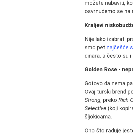
možete nabaviti, kol
osvrnućemo se na no
Kraljevi niskobudže
Nije lako izabrati p
smo pet
najčešće s
dinara, a često su i
Golden Rose - nepr
Gotovo da nema parf
Ovaj turski brend p
Strong
, preko
Rich C
Selective
(koji kopir
šljokicama.
Ono što raduje jeste