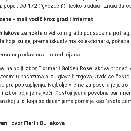
vi, poput
DJ 172
("gvozden"), teško skidaju i znaju da o
 cene - mali vodič kroz grad i internet
ih lakova za nokte
u velikom gradu podseća na potrag
 koja su se, prema iskustvima kolekcionarki, pokazala
zemnim prolazima i pored pijaca
, najbolji izbor
Flormar
i
Golden Rose
lakova pronaći 
tenim u pasažima blizu glavnih trgova. Ovde se često
 pre poskupljenja. Najbolje vreme za posetu je jutro 
 a i izbor boja je najveći. Postoji jedna posebna parfi
nskoj ulici koja se decenijama pominje kao "sveta zemlj
ni izvor Flert i DJ lakova