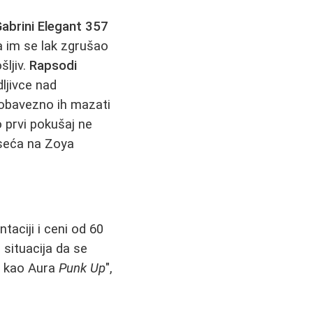
abrini Elegant 357
a im se lak zgrušao
šljiv.
Rapsodi
dljivce nad
- obavezno ih mazati
o prvi pokušaj ne
seća na Zoya
aciji i ceni od 60
 situacija da se
om kao Aura
Punk Up
",