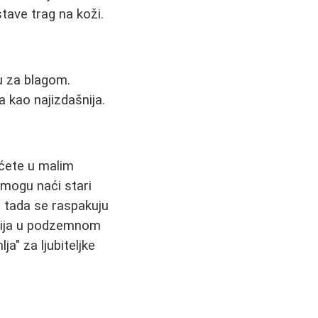
stave trag na koži.
u za blagom.
 kao najizdašnija.
ćete u malim
 mogu naći stari
- tada se raspakuju
merija u podzemnom
a" za ljubiteljke