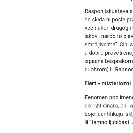
Raspon iskustava s
ne skida ni posle p
već nakon drugog ma
lakovi, naročito pla
smrdljivcima". Čini 
u dobro provetrenoj 
ispadne besprekorno
duohrom) ili
Rapsod
Flert - misteriozni
Fenomen pod ime
do 120 dinara, ali 
boje identifikuju i
ili "tamno ljubičast