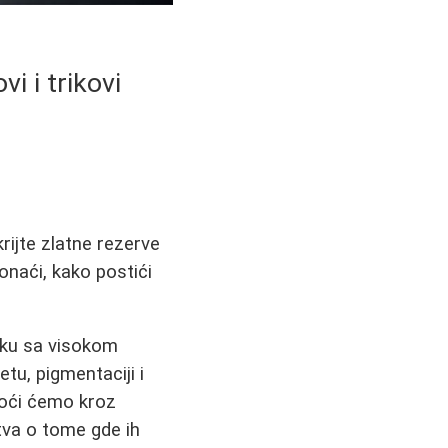
vi i trikovi
krijte zlatne rezerve
onaći, kako postići
ruku sa visokom
etu, pigmentaciji i
roći ćemo kroz
stva o tome gde ih