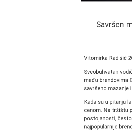
Savršen man
Vitomirka Radišić
2
Sveobuhvatan vodič z
među brendovima Gol
savršeno mazanje i 
Kada su u pitanju l
cenom. Na tržištu po
postojanosti, čest
najpopularnije bren