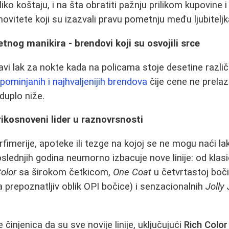
iko koštaju, i na šta obratiti pažnju prilikom kupovine
vitete koji su izazvali pravu pometnju među ljubitelj
tnog manikira - brendovi koji su osvojili srce
ravi lak za nokte kada na policama stoje desetine različi
pominjanih i najhvaljenijih brendova
čije cene ne prelaz
 duplo niže.
ikosnoveni lider u raznovrsnosti
imerije, apoteke ili tezge na kojoj se ne mogu naći la
oslednjih godina neumorno izbacuje nove linije: od klas
olor
sa širokom četkicom,
One Coat
u četvrtastoj boči
a prepoznatljiv oblik OPI bočice) i senzacionalnih
Jolly
 činjenica da su sve novije linije, uključujući
Rich Color