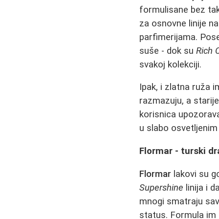
formulisane bez tak
za osnovne linije n
parfimerijama. Pos
suše - dok su
Rich 
svakoj kolekciji.
Ipak, i zlatna ruža 
razmazuju, a starije
korisnica upozorav
u slabo osvetljenim
Flormar - turski d
Flormar
lakovi su go
Supershine
linija i 
mnogi smatraju sa
status. Formula im 