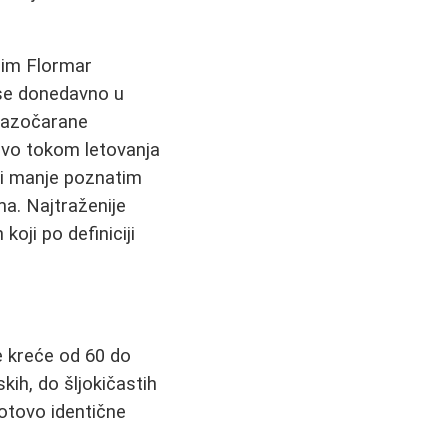
nim Flormar
 se donedavno u
razočarane
čivo tokom letovanja
 i manje poznatim
ma. Najtraženije
koji po definiciji
e kreće od 60 do
kih, do šljokičastih
gotovo identične