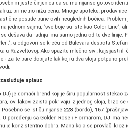
osebnim jeste činjenica da su mu nijanse gotovo iden
ali uz primetno nižu cenu. Mnoge apoteke, prodavnice
plastične posude pune ovih neuglednih bočica. Problem j
 na jednom sajmu, "sve boje su iste kao Color Line", ali
o se dešava da radnja ima samo jednu od te dve linije. 
Flert", a odgovori se kreću od Bulevara despota Stefan
 u Ruzveltovoj. Ako spazite mlečno sivi, kajsijasti ili 
e - za te pare dobijate lak koji u dva sloja potpuno prekr
vodi.
 zaslužuje aplauz
DJ) je domaći brend koji je širu popularnost stekao z
inara, ovi lakovi zaista pokrivaju iz jednog sloja, brzo s
. Posebno se ističu nijanse
228
(bordo),
167
(prašnjavo
. U poređenju sa Golden Rose i Flormarom, DJ ima neš
 mu je konzistentno dobra. Mana koja se provlači kroz i