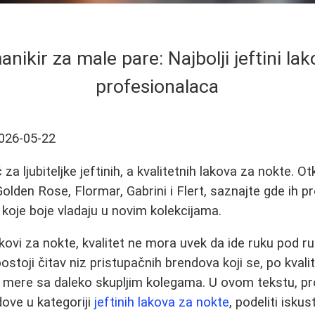
ikir za male pare: Najbolji jeftini lako
profesionalaca
026-05-22
a ljubiteljke jeftinih, a kvalitetnih lakova za nokte. Ot
den Rose, Flormar, Gabrini i Flert, saznajte gde ih pr
koje boje vladaju u novim kolekcijama.
akovi za nokte, kvalitet ne mora uvek da ide ruku pod 
stoji čitav niz pristupačnih brendova koji se, po kvalit
o mere sa daleko skupljim kolegama. U ovom tekstu, p
dove u kategoriji
jeftinih lakova za nokte
, podeliti isku