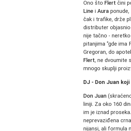
Ono što
Flert
čini p
Line
i
Aura
ponude, 
čak i trafike, drže 
distributer objasnio
nije tačno - neretk
pitanjima "gde ima 
Gregoran, do apoteka
Flert
, ne dvoumite s
mnogo skuplji proiz
DJ - Don Juan koji
Don Juan
(skraćeno 
liniji. Za oko 160 d
im je iznad proseka
neprevaziđena crna
nijansi, ali formula