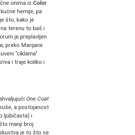
tične onima iz
Color
 kućne hemije, pa
e što, kako je
 na terenu to baš i
Forum je preplavljen
a, preko Marijane
čuveni "ciklama"
iva i traje koliko i
ahvaljujući
One Coat
e suše, a postojanost
 ljubičasta) i
to manji broj
skustva je to što se