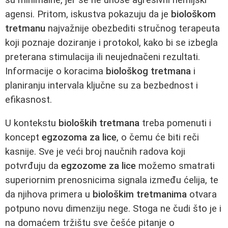
agensi. Pritom, iskustva pokazuju da je
biološkom
tretmanu
najvažnije obezbediti stručnog terapeuta
koji poznaje doziranje i protokol, kako bi se izbegla
preterana stimulacija ili neujednačeni rezultati.
Informacije o koracima
biološkog tretmana
i
planiranju intervala ključne su za bezbednost i
efikasnost.
U kontekstu
bioloških tretmana
treba pomenuti i
koncept
egzozoma za lice
, o čemu će biti reči
kasnije. Sve je veći broj naučnih radova koji
potvrđuju da
egzozome za lice
možemo smatrati
superiornim prenosnicima signala između ćelija, te
da njihova primera u
biološkim tretmanima
otvara
potpuno novu dimenziju nege. Stoga ne čudi što je i
na domaćem tržištu sve češće pitanje o