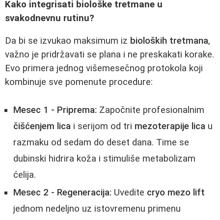
Kako integrisati biološke tretmane u
svakodnevnu rutinu?
Da bi se izvukao maksimum iz
bioloških tretmana
,
važno je pridržavati se plana i ne preskakati korake.
Evo primera jednog višemesečnog protokola koji
kombinuje sve pomenute procedure:
Mesec 1 - Priprema:
Započnite profesionalnim
čišćenjem lica
i serijom od tri
mezoterapije lica
u
razmaku od sedam do deset dana. Time se
dubinski hidrira koža i stimuliše metabolizam
ćelija.
Mesec 2 - Regeneracija:
Uvedite
cryo mezo lift
jednom nedeljno uz istovremenu primenu