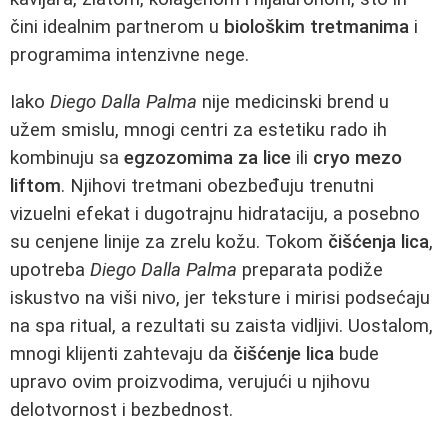
čini idealnim partnerom u
biološkim tretmanima
i
programima intenzivne nege.
Iako
Diego Dalla Palma
nije medicinski brend u
užem smislu, mnogi centri za estetiku rado ih
kombinuju sa
egzozomima za lice
ili
cryo mezo
liftom
. Njihovi tretmani obezbeđuju trenutni
vizuelni efekat i dugotrajnu hidrataciju, a posebno
su cenjene linije za zrelu kožu. Tokom
čišćenja lica
,
upotreba
Diego Dalla Palma
preparata podiže
iskustvo na viši nivo, jer teksture i mirisi podsećaju
na spa ritual, a rezultati su zaista vidljivi. Uostalom,
mnogi klijenti zahtevaju da
čišćenje lica
bude
upravo ovim proizvodima, verujući u njihovu
delotvornost i bezbednost.