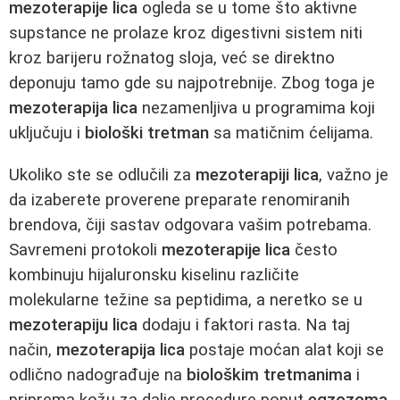
mezoterapije lica
ogleda se u tome što aktivne
supstance ne prolaze kroz digestivni sistem niti
kroz barijeru rožnatog sloja, već se direktno
deponuju tamo gde su najpotrebnije. Zbog toga je
mezoterapija lica
nezamenljiva u programima koji
uključuju i
biološki tretman
sa matičnim ćelijama.
Ukoliko ste se odlučili za
mezoterapiji lica
, važno je
da izaberete proverene preparate renomiranih
brendova, čiji sastav odgovara vašim potrebama.
Savremeni protokoli
mezoterapije lica
često
kombinuju hijaluronsku kiselinu različite
molekularne težine sa peptidima, a neretko se u
mezoterapiju lica
dodaju i faktori rasta. Na taj
način,
mezoterapija lica
postaje moćan alat koji se
odlično nadograđuje na
biološkim tretmanima
i
priprema kožu za dalje procedure poput
egzozoma