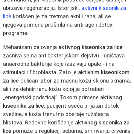
ubrzava regeneraciju. Istorijski,
aktivni kiseonik za
lice
korišćen je za tretman akni i rana, ali se
njegova primena proširila na anti-age i detox
programe.
Mehanizam delovanja
aktivnog kiseonika za lice
zasniva se na antibakterijskom dejstvu - uništava
anaerobne bakterije koje izazivaju upale - i na
stimulaciji fibroblasta. Zato je
aktivnim kiseonikom
za lice
odličan izbor za masnu kožu sklonu aknama,
ali i za dehidriranu kožu kojoj je potreban
„energetski podsticaj”. Tokom primene
aktivnog
kiseonika za lice
, pacijent oseća prijatan dotok
svežine, a koža trenutno postaje ružičasta i
blistava. Redovno korišćenje
aktivnog kiseonika za
lice
pomaže u regulaciji sebuma, smirivanju crvenila