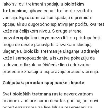
Iako svi ovi tretmani spadaju u
biološkim
tretmanima
, njihova cena i trajnost rezultata
variraju.
Egzozomi za lice
spadaju u premium
opcije, ali su dugoročno isplativiji jer podižu kvalitet
kože na ćelijskom nivou. S druge strane,
mezoterapija lica
i
cryo mezo lift
su pristupačniji i
mogu se češće ponavljati. U svakom slučaju,
ulaganje u
biološki tretman
je ulaganje u zdravlje
kože i samopouzdanje, a iskustva pokazuju da
redovan odlazak na
čišćenje lica
i adekvatne
procedure značajno usporavaju proces starenja.
Zaključak: prirodan spoj nauke i lepote
Svet
bioloških tretmana
raste neverovatnom
brzinom. Još pre samo desetak godina, pojmovi
poput
egzozoma za lice
bili su rezervisani za