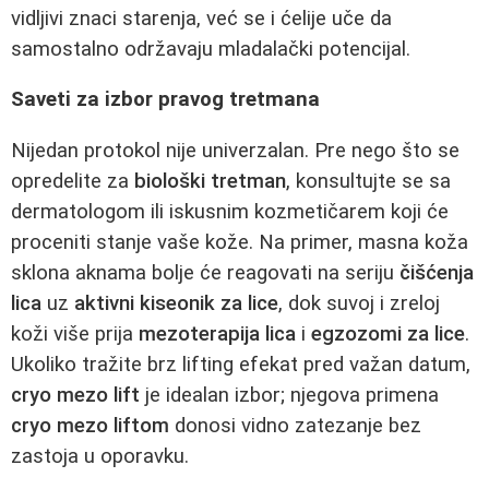
vidljivi znaci starenja, već se i ćelije uče da
samostalno održavaju mladalački potencijal.
Saveti za izbor pravog tretmana
Nijedan protokol nije univerzalan. Pre nego što se
opredelite za
biološki tretman
, konsultujte se sa
dermatologom ili iskusnim kozmetičarem koji će
proceniti stanje vaše kože. Na primer, masna koža
sklona aknama bolje će reagovati na seriju
čišćenja
lica
uz
aktivni kiseonik za lice
, dok suvoj i zreloj
koži više prija
mezoterapija lica
i
egzozomi za lice
.
Ukoliko tražite brz lifting efekat pred važan datum,
cryo mezo lift
je idealan izbor; njegova primena
cryo mezo liftom
donosi vidno zatezanje bez
zastoja u oporavku.