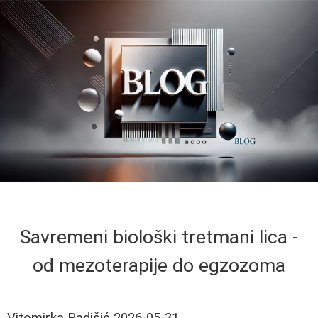
Savremeni biološki tretmani lica -
od mezoterapije do egzozoma
Vitomirka Radišić
2026-05-31