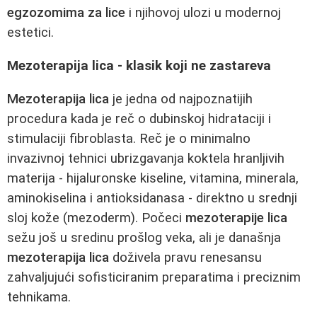
egzozomima za lice
i njihovoj ulozi u modernoj
estetici.
Mezoterapija lica - klasik koji ne zastareva
Mezoterapija lica
je jedna od najpoznatijih
procedura kada je reč o dubinskoj hidrataciji i
stimulaciji fibroblasta. Reč je o minimalno
invazivnoj tehnici ubrizgavanja koktela hranljivih
materija - hijaluronske kiseline, vitamina, minerala,
aminokiselina i antioksidanasa - direktno u srednji
sloj kože (mezoderm). Počeci
mezoterapije lica
sežu još u sredinu prošlog veka, ali je današnja
mezoterapija lica
doživela pravu renesansu
zahvaljujući sofisticiranim preparatima i preciznim
tehnikama.