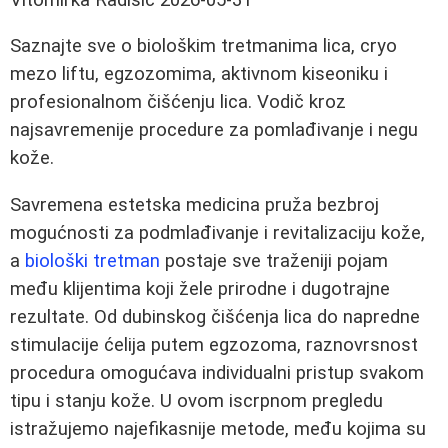
Saznajte sve o biološkim tretmanima lica, cryo
mezo liftu, egzozomima, aktivnom kiseoniku i
profesionalnom čišćenju lica. Vodič kroz
najsavremenije procedure za pomlađivanje i negu
kože.
Savremena estetska medicina pruža bezbroj
mogućnosti za podmlađivanje i revitalizaciju kože,
a
biološki tretman
postaje sve traženiji pojam
među klijentima koji žele prirodne i dugotrajne
rezultate. Od dubinskog čišćenja lica do napredne
stimulacije ćelija putem egzozoma, raznovrsnost
procedura omogućava individualni pristup svakom
tipu i stanju kože. U ovom iscrpnom pregledu
istražujemo najefikasnije metode, među kojima su