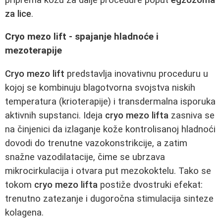
za lice
.
Cryo mezo lift - spajanje hladnoće i
mezoterapije
Cryo mezo lift
predstavlja inovativnu proceduru u
kojoj se kombinuju blagotvorna svojstva niskih
temperatura (krioterapije) i transdermalna isporuka
aktivnih supstanci. Ideja
cryo mezo lifta
zasniva se
na činjenici da izlaganje kože kontrolisanoj hladnoći
dovodi do trenutne vazokonstrikcije, a zatim
snažne vazodilatacije, čime se ubrzava
mikrocirkulacija i otvara put mezokoktelu. Tako se
tokom
cryo mezo lifta
postiže dvostruki efekat:
trenutno zatezanje i dugoročna stimulacija sinteze
kolagena.