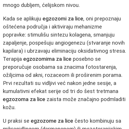
mnogo dubljem, ćelijskom nivou.
Kada se aplikuju
egzozomi za lice
, oni prepoznaju
oštećena područja i aktiviraju mehanizme
popravke: stimulišu sintezu kolagena, smanjuju
zapaljenje, pospešuju angiogenezu (stvaranje novih
kapilara) i ubrzavaju eliminaciju oksidativnog stresa.
Terapija
egzozomima za lice
posebno se
preporučuje osobama sa znacima fotostarenja,
ožiljcima od akni, rozaceom ili proširenim porama.
Prvi rezultati su vidljivi već nakon jedne sesije, a
kumulativni efekat serije od tri do šest tretmana
egzozoma za lice
zaista može značajno podmladiti
kožu.
U praksi se
egzozome za lice
često kombinuju sa
mikronidlingom (dermapenom) ili mezoterapijskim