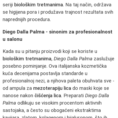
seriji
biološkim tretmanima
. Na taj način, održava
se higijena pora i produžava trajnost rezultata svih
naprednijih procedura.
Diego Dalla Palma - sinonim za profesionalnost
u salonu
Kada su u pitanju proizvodi koji se koriste u
biološkim tretmanima
,
Diego Dalla Palma
zaslužuje
posebno pominjanje. Ova italijanska kozmetička
kuća decenijama postavlja standarde u
profesionalnoj nezi, a njihova paleta obuhvata sve -
od ampula za
mezoterapiju lica
do maski koje se
nanose nakon
čišćenja lica
. Preparati
Diego Dalla
Palma
odlikuju se visokim procentom aktivnih
sastojaka, a često su obogaćeni ekstraktima
kavijara, zlatom, kolagenom i hijaluronom, što ih