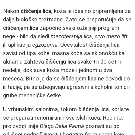
Nakon
čišćenja lica
, koža je idealno pripremljena za
dalje
biološke tretmane
. Zato se preporučuje da se
čišćenjem lica
započne svaki ozbiljniji program
nege - bilo da sledi
mezoterapija lica
,
cryo mezo lift
ili aplikacija
egzozoma
. Učestalost
čišćenja lica
zavisi od tipa kože: masna koža sa sklonošću ka
aknama zahteva
čišćenju lica
svake tri do četiri
nedelje, dok suva koža može i jednom u dva
meseca. Bitno je da se
čišćenjem lica
ne dovodi do
iritacije, pa se izbegavaju agresivni alkoholni tonici i
grube mehaničke četke.
U vrhunskim salonima, tokom
čišćenja lica
, koriste
se preparati renomiranih svetskih kuća. Recimo,
proizvodi linije
Diego Dalla Palma
poznati su po
odličnoj podnošljivosti i bogatim formulama koje