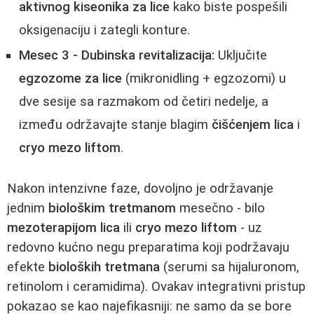
aktivnog kiseonika za lice
kako biste pospešili
oksigenaciju i zategli konture.
Mesec 3 - Dubinska revitalizacija:
Uključite
egzozome za lice
(mikronidling + egzozomi) u
dve sesije sa razmakom od četiri nedelje, a
između održavajte stanje blagim
čišćenjem lica
i
cryo mezo liftom
.
Nakon intenzivne faze, dovoljno je održavanje
jednim
biološkim tretmanom
mesečno - bilo
mezoterapijom lica
ili
cryo mezo liftom
- uz
redovno kućno negu preparatima koji podržavaju
efekte
bioloških tretmana
(serumi sa hijaluronom,
retinolom i ceramidima). Ovakav integrativni pristup
pokazao se kao najefikasniji: ne samo da se bore