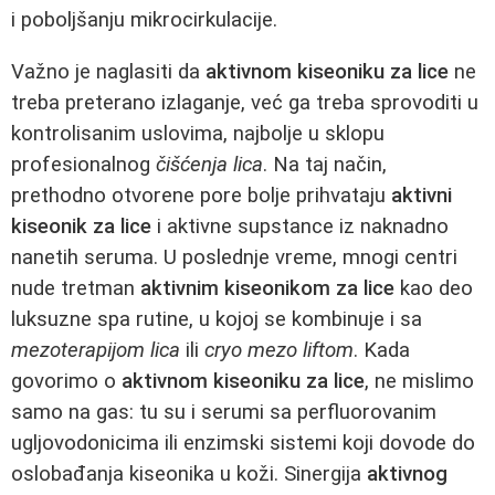
i poboljšanju mikrocirkulacije.
Važno je naglasiti da
aktivnom kiseoniku za lice
ne
treba preterano izlaganje, već ga treba sprovoditi u
kontrolisanim uslovima, najbolje u sklopu
profesionalnog
čišćenja lica
. Na taj način,
prethodno otvorene pore bolje prihvataju
aktivni
kiseonik za lice
i aktivne supstance iz naknadno
nanetih seruma. U poslednje vreme, mnogi centri
nude tretman
aktivnim kiseonikom za lice
kao deo
luksuzne spa rutine, u kojoj se kombinuje i sa
mezoterapijom lica
ili
cryo mezo liftom
. Kada
govorimo o
aktivnom kiseoniku za lice
, ne mislimo
samo na gas: tu su i serumi sa perfluorovanim
ugljovodonicima ili enzimski sistemi koji dovode do
oslobađanja kiseonika u koži. Sinergija
aktivnog