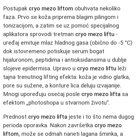
Postupak
cryo mezo liftom
obuhvata nekoliko
faza. Prvo se koža priprema blagim pilingom i
tonizacijom, a zatim se uz pomoć specijalnog
aplikatora sprovodi tretman
cryo mezo liftu
-
uređaj emituje mlaz hladnog gasa (obično do -5 °C)
dok istovremeno potiskuje serum bogat
hijaluronom, peptidima i antioksidansima u dublje
slojeve epidermisa. Upravo u
cryo mezo liftu
leži
tajna trenutnog lifting efekta: koža je vidno glatka,
pore su sužene, a konture lica deluju izvajanije.
Mnogi upoređuju osećaj posle
cryo mezo lifta
sa
efektom „photoshopa u stvarnom životu”.
Prednost
cryo mezo lifta
jeste i to što nema dugog
perioda oporavka. Nakon završetka
cryo mezo
liftom
, može se odmah naneti lagana šminka, a