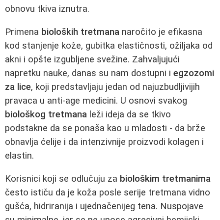
obnovu tkiva iznutra.
Primena
bioloških tretmana
naročito je efikasna
kod stanjenje kože, gubitka elastičnosti, ožiljaka od
akni i opšte izgubljene svežine. Zahvaljujući
napretku nauke, danas su nam dostupni i
egzozomi
za lice
, koji predstavljaju jedan od najuzbudljivijih
pravaca u anti-age medicini. U osnovi svakog
biološkog tretmana
leži ideja da se tkivo
podstakne da se ponaša kao u mladosti - da brže
obnavlja ćelije i da intenzivnije proizvodi kolagen i
elastin.
Korisnici koji se odlučuju za
biološkim tretmanima
često ističu da je koža posle serije tretmana vidno
gušća, hidriranija i ujednačenijeg tena. Nuspojave
su minimalne, jer se ne unose agresivni hemijski