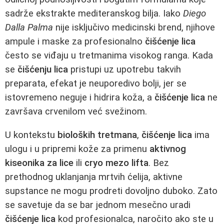
sadrže ekstrakte mediteranskog bilja. Iako
Diego
Dalla Palma
nije isključivo medicinski brend, njihove
ampule i maske za profesionalno
čišćenje lica
često se viđaju u tretmanima visokog ranga. Kada
se
čišćenju lica
pristupi uz upotrebu takvih
preparata, efekat je neuporedivo bolji, jer se
istovremeno neguje i hidrira koža, a
čišćenje lica
ne
završava crvenilom već svežinom.
U kontekstu
bioloških tretmana
,
čišćenje lica
ima
ulogu i u pripremi kože za primenu
aktivnog
kiseonika za lice
ili
cryo mezo lifta
. Bez
prethodnog uklanjanja mrtvih ćelija, aktivne
supstance ne mogu prodreti dovoljno duboko. Zato
se savetuje da se bar jednom mesečno uradi
čišćenje lica
kod profesionalca, naročito ako ste u