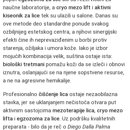
naučne laboratorije, a
cryo mezo lift
i
aktivni
kiseonik za lice
tek su ulazili u salone. Danas su
ove metode deo standardne ponude svakog
ozbiljnijeg estetskog centra, a njihovi sinergijski
efekti čine ih neprevaziđenim u borbi protiv
starenja, ožiljaka i umora kože. Iako je izbor
mojućih kombinacija velik, suština ostaje ista:
biološki tretmani
pomažu koži da se izleči i obnovi
iznutra, oslanjajući se na njene sopstvene resurse,
a ne na agresivne hemikalije.
Profesionalno
čišćenje lica
ostaje nezaobilazna
stavka, jer se uklanjanjem nečistoća otvara put
aktivnim sastojcima
mezoterapije lica
,
cryo mezo
lifta
i
egzozoma za lice
. Uz podršku kvalitetnih
preparata - bilo da je reč o
Diego Dalla Palma