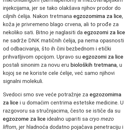
injekcijama, jer se tako olakšava njihov prodor do
ciljnih ćelija. Nakon tretmana
egzozomima za lice
,
koža je privremeno blago crvena, ali to prođe za
nekoliko sati. Bitno je naglasiti da
egzozomi za lice
ne sadrže DNK matičnih ćelija, pa nema opasnosti
od odbacivanja, što ih čini bezbednom i etički
prihvatljivom opcijom. Upravo su
egzozomi za lice
postali sinonim za novu eru
bioloških tretmana
, u
kojoj se ne koriste cele ćelije, već samo njihovi
signalni molekuli.
Svedoci smo sve veće potražnje za
egzozomima
za lice
i u domaćim centrima estetske medicine. U
razgovoru sa stručnjacima, često se ističe da su
egzozome za lice
idealno upariti sa
cryo mezo
liftom
, jer hladnoća dodatno pojačava penetraciju i