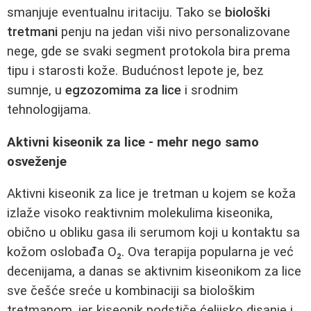
smanjuje eventualnu iritaciju. Tako se
biološki
tretmani
penju na jedan viši nivo personalizovane
nege, gde se svaki segment protokola bira prema
tipu i starosti kože. Budućnost lepote je, bez
sumnje, u
egzozomima za lice
i srodnim
tehnologijama.
Aktivni kiseonik za lice - mehr nego samo
osveženje
Aktivni kiseonik za lice je tretman u kojem se koža
izlaže visoko reaktivnim molekulima kiseonika,
obično u obliku gasa ili serumom koji u kontaktu sa
kožom oslobađa O₂. Ova terapija popularna je već
decenijama, a danas se aktivnim kiseonikom za lice
sve češće sreće u kombinaciji sa biološkim
tretmanom, jer kiseonik podstiče ćelijsko disanje i