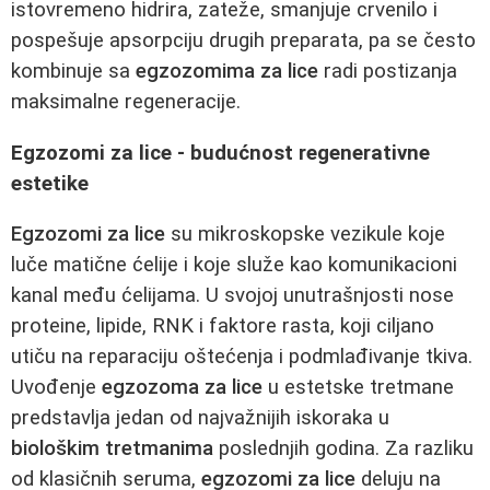
istovremeno hidrira, zateže, smanjuje crvenilo i
pospešuje apsorpciju drugih preparata, pa se često
kombinuje sa
egzozomima za lice
radi postizanja
maksimalne regeneracije.
Egzozomi za lice - budućnost regenerativne
estetike
Egzozomi za lice
su mikroskopske vezikule koje
luče matične ćelije i koje služe kao komunikacioni
kanal među ćelijama. U svojoj unutrašnjosti nose
proteine, lipide, RNK i faktore rasta, koji ciljano
utiču na reparaciju oštećenja i podmlađivanje tkiva.
Uvođenje
egzozoma za lice
u estetske tretmane
predstavlja jedan od najvažnijih iskoraka u
biološkim tretmanima
poslednjih godina. Za razliku
od klasičnih seruma,
egzozomi za lice
deluju na