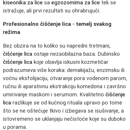
kiseonika za lice
sa
egzozomima za lice
tek se
istražuje, ali prvi rezultati su ohrabrujući.
Profesionalno čišćenje lica - temelj svakog
režima
Bez obzira na to koliko su napredni tretmani,
čišćenje lica
ostaje nezaobilazna baza. Dubinsko
čišćenje lica
koje obavlja iskusni kozmetičar
podrazumeva više koraka: demakijažu, enzimsku ili
voćnu eksfolijaciju, otvaranje pora vodenom parom,
ručnu ili aparativnu ekstrakciju komedona i završno
umirivanje maskom i serumom. Kvalitetno
čišćenje
lica
razlikuje se od kućnog rituala upravo po tome
što se ne oštećuje tkivo i izbegava se isušivanje, a
istovremeno se uklanjaju nečistoće koje su duboko
u porama.