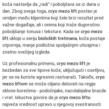
koža nastavlja da „radi” i poboljšava se iz dana u
dan. Zbog svega toga,
cryo mezo lift
postao je
omiljen među klijentima koji žele brzi rezultat pred
važne događaje, ali i onima koji traže dugoročno
poboljšanje tonusa i teksture. Kada se
cryo mezo
lift
uklopi u seriju
bioloških tretmana
, koža postaje
otpornija, manje podložna spoljašnjim uticajima i
znatno svežijeg izgleda.
Uz profesionalnu primenu,
cryo mezo lift
je
bezbedan za sve tipove kože, uključujući i osetljivu,
jer se ne koriste agresivni rastvarači. Takođe,
cryo
mezo liftom
se može ciljano delovati na regije
sklone borećima - podočnjake, nazolabijalne brazde
i vrat. Iskustva govore da je
cryo mezo liftu
najveća vrednost upravo u njegovoj svestranosti: