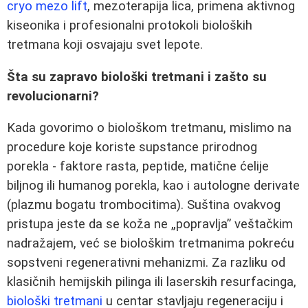
cryo mezo lift
, mezoterapija lica, primena aktivnog
kiseonika i profesionalni protokoli bioloških
tretmana koji osvajaju svet lepote.
Šta su zapravo biološki tretmani i zašto su
revolucionarni?
Kada govorimo o biološkom tretmanu, mislimo na
procedure koje koriste supstance prirodnog
porekla - faktore rasta, peptide, matične ćelije
biljnog ili humanog porekla, kao i autologne derivate
(plazmu bogatu trombocitima). Suština ovakvog
pristupa jeste da se koža ne „popravlja” veštačkim
nadražajem, već se biološkim tretmanima pokreću
sopstveni regenerativni mehanizmi. Za razliku od
klasičnih hemijskih pilinga ili laserskih resurfacinga,
biološki tretmani
u centar stavljaju regeneraciju i