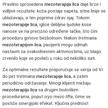
Pravilno sprovedena
mezoterapija lica
daje brze i
vidljive rezultate: koža postaje napeta, sitne linije se
ublažavaju, a ten poprima zdrav sjaj. Tokom
mezoterapije lica
, iglice debljine ljudske kose
nanose se na precizno određene tačke, što čini
proceduru gotovo bezbolnom. Nakon tretmana
mezoterapijom lica
, pacijenti mogu odmah
nastaviti sa svakodnevnim aktivnostima, uz blago
crvenilo koje se povlači u roku od nekoliko sati.
Za optimalne rezultate preporučuje se serija od tri
do pet tretmana
mezoterapije lica
, a zatim
periodično održavanje. Mnogi klijenti mešaju
mezoterapiju lica
sa drugim biološkim
procedurama, poput
cryo mezo lifta
, čime se
postiže sinergijski efekat. Ključna prednost