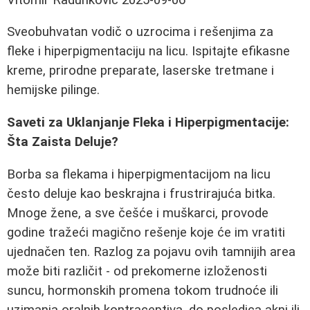
Sveobuhvatan vodič o uzrocima i rešenjima za
fleke i hiperpigmentaciju na licu. Ispitajte efikasne
kreme, prirodne preparate, laserske tretmane i
hemijske pilinge.
Saveti za Uklanjanje Fleka i Hiperpigmentacije:
Šta Zaista Deluje?
Borba sa flekama i hiperpigmentacijom na licu
često deluje kao beskrajna i frustrirajuća bitka.
Mnoge žene, a sve češće i muškarci, provode
godine tražeći magično rešenje koje će im vratiti
ujednačen ten. Razlog za pojavu ovih tamnijih area
može biti različit - od prekomerne izloženosti
suncu, hormonskih promena tokom trudnoće ili
uzimanja oralnih kontraceptiva, do posledica akni ili