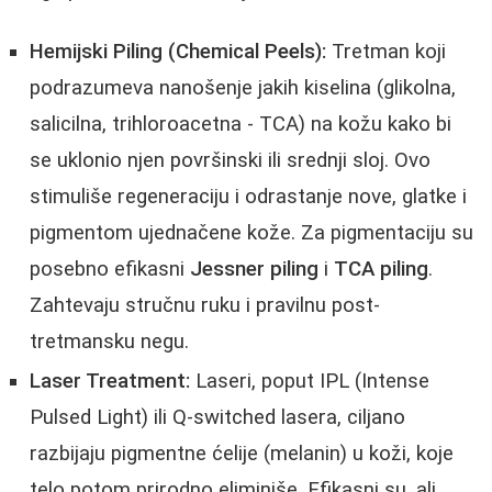
Hemijski Piling (Chemical Peels):
Tretman koji
podrazumeva nanošenje jakih kiselina (glikolna,
salicilna, trihloroacetna - TCA) na kožu kako bi
se uklonio njen površinski ili srednji sloj. Ovo
stimuliše regeneraciju i odrastanje nove, glatke i
pigmentom ujednačene kože. Za pigmentaciju su
posebno efikasni
Jessner piling
i
TCA piling
.
Zahtevaju stručnu ruku i pravilnu post-
tretmansku negu.
Laser Treatment:
Laseri, poput IPL (Intense
Pulsed Light) ili Q-switched lasera, ciljano
razbijaju pigmentne ćelije (melanin) u koži, koje
telo potom prirodno eliminiše. Efikasni su, ali