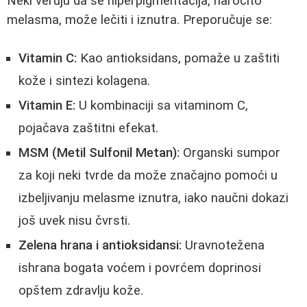
Neki veruju da se hiperpigmentacija, naročito
melasma, može lečiti i iznutra. Preporučuje se:
Vitamin C:
Kao antioksidans, pomaže u zaštiti
kože i sintezi kolagena.
Vitamin E:
U kombinaciji sa vitaminom C,
pojačava zaštitni efekat.
MSM (Metil Sulfonil Metan):
Organski sumpor
za koji neki tvrde da može značajno pomoći u
izbeljivanju melasme iznutra, iako naučni dokazi
još uvek nisu čvrsti.
Zelena hrana i antioksidansi:
Uravnotežena
ishrana bogata voćem i povrćem doprinosi
opštem zdravlju kože.