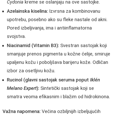
Cydonia
kreme se oslanjaju na ove sastojke.
Azelainska kiselina:
Izvrsna za kombinovanu
upotrebu, posebno ako su fleke nastale od akni.
Pored izbeljivanja, ima i antiinflamatorna
svojstva.
Niacinamid (Vitamin B3):
Svestran sastojak koji
smanjuje prenos pigmenta u kožne ćelije, smiruje
upaljenu kožu i poboljšava barijeru kože. Odličan
izbor za osetljivu kožu.
Rucinol (glavni sastojak seruma poput
Iklén
Melano Expert
):
Sintetički sastojak koji se
smatra veoma efikasnim i blažim od hidrokinona.
Važna napomena:
Većina ozbiljnijih izbeljujućih