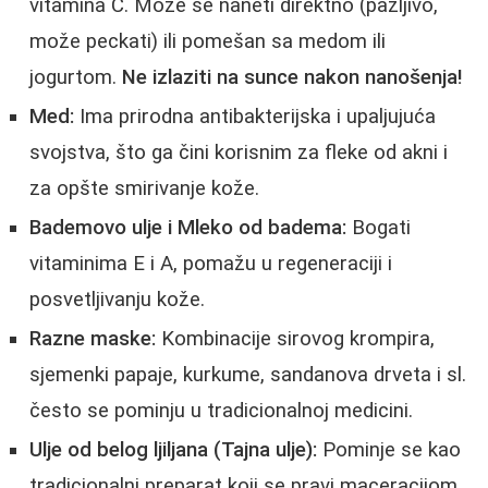
vitamina C. Može se naneti direktno (pažljivo,
može peckati) ili pomešan sa medom ili
jogurtom.
Ne izlaziti na sunce nakon nanošenja!
Med:
Ima prirodna antibakterijska i upaljujuća
svojstva, što ga čini korisnim za fleke od akni i
za opšte smirivanje kože.
Bademovo ulje i Mleko od badema:
Bogati
vitaminima E i A, pomažu u regeneraciji i
posvetljivanju kože.
Razne maske:
Kombinacije sirovog krompira,
sjemenki papaje, kurkume, sandanova drveta i sl.
često se pominju u tradicionalnoj medicini.
Ulje od belog ljiljana (Tajna ulje):
Pominje se kao
tradicionalni preparat koji se pravi maceracijom