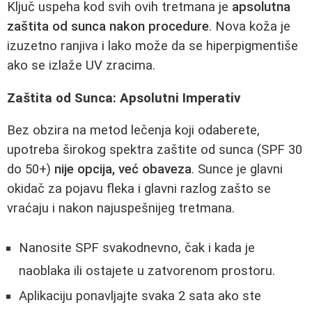
Ključ uspeha kod svih ovih tretmana je
apsolutna
zaštita od sunca nakon procedure
. Nova koža je
izuzetno ranjiva i lako može da se hiperpigmentiše
ako se izlaže UV zracima.
Zaštita od Sunca: Apsolutni Imperativ
Bez obzira na metod lečenja koji odaberete,
upotreba širokog spektra zaštite od sunca (SPF 30
do 50+)
nije opcija, već obaveza
. Sunce je glavni
okidač za pojavu fleka i glavni razlog zašto se
vraćaju i nakon najuspešnijeg tretmana.
Nanosite SPF svakodnevno, čak i kada je
naoblaka ili ostajete u zatvorenom prostoru.
Aplikaciju ponavljajte svaka 2 sata ako ste