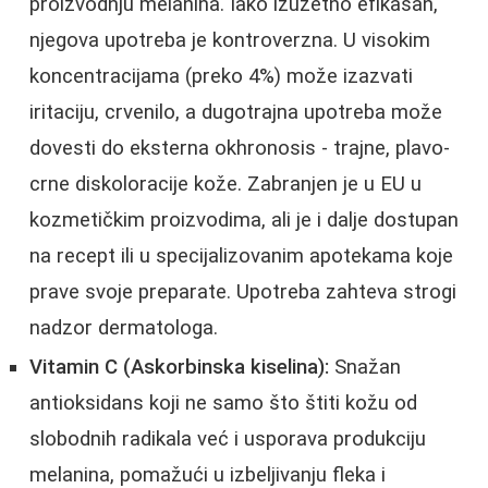
proizvodnju melanina. Iako izuzetno efikasan,
njegova upotreba je kontroverzna. U visokim
koncentracijama (preko 4%) može izazvati
iritaciju, crvenilo, a dugotrajna upotreba može
dovesti do eksterna okhronosis - trajne, plavo-
crne diskoloracije kože. Zabranjen je u EU u
kozmetičkim proizvodima, ali je i dalje dostupan
na recept ili u specijalizovanim apotekama koje
prave svoje preparate. Upotreba zahteva strogi
nadzor dermatologa.
Vitamin C (Askorbinska kiselina):
Snažan
antioksidans koji ne samo što štiti kožu od
slobodnih radikala već i usporava produkciju
melanina, pomažući u izbeljivanju fleka i