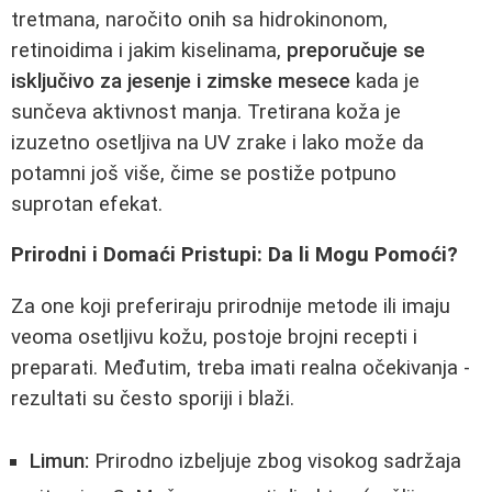
tretmana, naročito onih sa hidrokinonom,
retinoidima i jakim kiselinama,
preporučuje se
isključivo za jesenje i zimske mesece
kada je
sunčeva aktivnost manja. Tretirana koža je
izuzetno osetljiva na UV zrake i lako može da
potamni još više, čime se postiže potpuno
suprotan efekat.
Prirodni i Domaći Pristupi: Da li Mogu Pomоći?
Za one koji preferiraju prirodnije metode ili imaju
veoma osetljivu kožu, postoje brojni recepti i
preparati. Međutim, treba imati realna očekivanja -
rezultati su često sporiji i blaži.
Limun:
Prirodno izbeljuje zbog visokog sadržaja