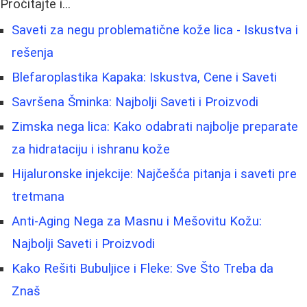
Pročitajte i...
Saveti za negu problematične kože lica - Iskustva i
rešenja
Blefaroplastika Kapaka: Iskustva, Cene i Saveti
Savršena Šminka: Najbolji Saveti i Proizvodi
Zimska nega lica: Kako odabrati najbolje preparate
za hidrataciju i ishranu kože
Hijaluronske injekcije: Najčešća pitanja i saveti pre
tretmana
Anti-Aging Nega za Masnu i Mešovitu Kožu:
Najbolji Saveti i Proizvodi
Kako Rešiti Bubuljice i Fleke: Sve Što Treba da
Znaš