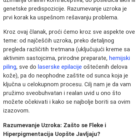
genetske predispozicije. Razumevanje uzroka je
prvi korak ka uspešnom rešavanju problema.
Kroz ovaj članak, proći ćemo kroz sve aspekte ove
teme: od najčešćih uzroka, preko detaljnog
pregleda različitih tretmana (uključujući kreme sa
aktivnim sastojcima, prirodne preparate,
hemijski
piling
, sve do
laserske epilacije
oštećenih delova
kože), pa do neophodne zaštite od sunca koja je
ključna u celokupnom procesu. Cilj nam je da vam
pružimo sveobuhvatan i realan uvid u ono što
možete očekivati i kako se najbolje boriti sa ovim
izazovom.
Razumevanje Uzroka: Zašto se Fleke i
Hiperpigmentacija Uopšte Javljaju?