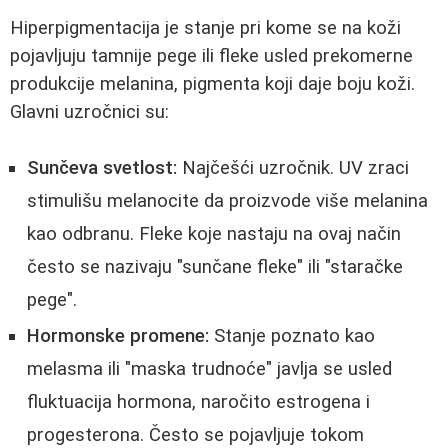
Hiperpigmentacija je stanje pri kome se na koži
pojavljuju tamnije pege ili fleke usled prekomerne
produkcije melanina, pigmenta koji daje boju koži.
Glavni uzročnici su:
Sunčeva svetlost:
Najčešći uzročnik. UV zraci
stimulišu melanocite da proizvode više melanina
kao odbranu. Fleke koje nastaju na ovaj način
često se nazivaju "sunčane fleke" ili "staračke
pege".
Hormonske promene:
Stanje poznato kao
melasma ili "maska trudnoće" javlja se usled
fluktuacija hormona, naročito estrogena i
progesterona. Često se pojavljuje tokom