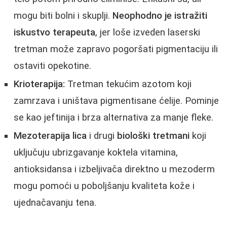
mogu biti bolni i skuplji.
Neophodno je istražiti
iskustvo terapeuta
, jer loše izveden laserski
tretman može zapravo pogoršati pigmentaciju ili
ostaviti opekotine.
Krioterapija:
Tretman tekućim azotom koji
zamrzava i uništava pigmentisane ćelije. Pominje
se kao jeftinija i brza alternativa za manje fleke.
Mezoterapija lica
i drugi
biološki tretmani
koji
uključuju ubrizgavanje koktela vitamina,
antioksidansa i izbeljivača direktno u mezoderm
mogu pomoći u poboljšanju kvaliteta kože i
ujednačavanju tena.