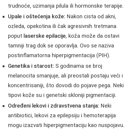
trudnoće, uzimanja pilula ili hormonske terapije.
Upale i oštećenja kože:
Nakon cista od akni,
ozleda, opekotina ili čak agresivnih tretmana
poput
laserske epilacije
, koža može da ostavi
tamniji trag dok se oporavlja. Ovo se naziva
postinflamatorna hiperpigmentacija (PIH).
Genetika i starost:
S godinama se broj
melanocita smanjuje, ali preostali postaju veći i
koncentrisaniji, što dovodi do pojave pega. Neki
tipovi kože su i genetski skloniji pigmentaciji.
Određeni lekovi i zdravstvena stanja:
Neki
antibiotici, lekovi za epilepsiju i hemoterapija
mogu izazvati hiperpigmentaciju kao nuspojavu.