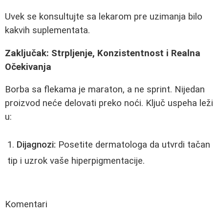
Uvek se konsultujte sa lekarom pre uzimanja bilo
kakvih suplementata.
Zaključak: Strpljenje, Konzistentnost i Realna
Očekivanja
Borba sa flekama je maraton, a ne sprint. Nijedan
proizvod neće delovati preko noći. Ključ uspeha leži
u:
Dijagnozi:
Posetite dermatologa da utvrdi tačan
tip i uzrok vaše hiperpigmentacije.
Komentari