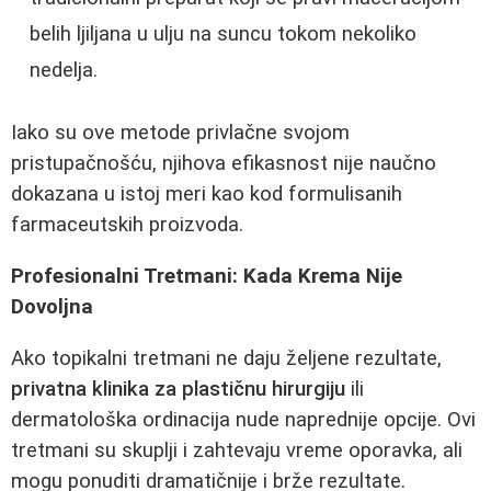
belih ljiljana u ulju na suncu tokom nekoliko
nedelja.
Iako su ove metode privlačne svojom
pristupačnošću, njihova efikasnost nije naučno
dokazana u istoj meri kao kod formulisanih
farmaceutskih proizvoda.
Profesionalni Tretmani: Kada Krema Nije
Dovoljna
Ako topikalni tretmani ne daju željene rezultate,
privatna klinika za plastičnu hirurgiju
ili
dermatološka ordinacija nude naprednije opcije. Ovi
tretmani su skuplji i zahtevaju vreme oporavka, ali
mogu ponuditi dramatičnije i brže rezultate.