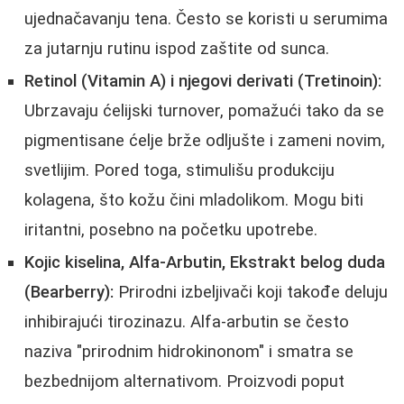
ujednačavanju tena. Često se koristi u serumima
za jutarnju rutinu ispod zaštite od sunca.
Retinol (Vitamin A) i njegovi derivati (Tretinoin):
Ubrzavaju ćelijski turnover, pomažući tako da se
pigmentisane ćelje brže odljušte i zameni novim,
svetlijim. Pored toga, stimulišu produkciju
kolagena, što kožu čini mladolikom. Mogu biti
iritantni, posebno na početku upotrebe.
Kojic kiselina, Alfa-Arbutin, Ekstrakt belog duda
(Bearberry):
Prirodni izbeljivači koji takođe deluju
inhibirajući tirozinazu. Alfa-arbutin se često
naziva "prirodnim hidrokinonom" i smatra se
bezbednijom alternativom. Proizvodi poput