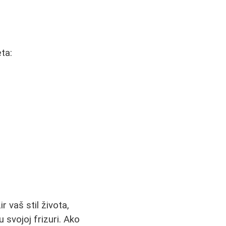
ta:
 vaš stil života,
 svojoj frizuri. Ako