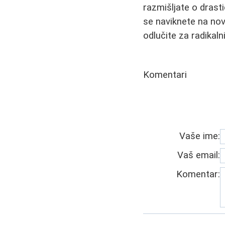
razmišljate o drast
se naviknete na no
odlučite za radikalni
Komentari
Vaše ime:
Vaš email:
Komentar: