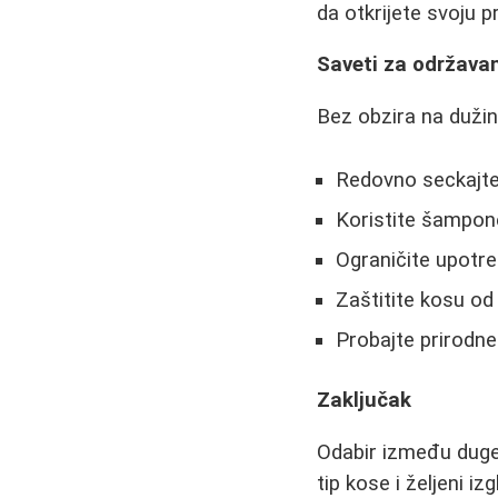
da otkrijete svoju p
Saveti za održava
Bez obzira na dužinu
Redovno seckajte 
Koristite šampone
Ograničite upotre
Zaštitite kosu od
Probajte prirodn
Zaključak
Odabir između duge i
tip kose i željeni i