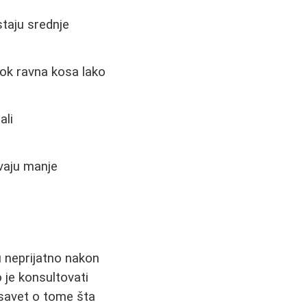
staju srednje
dok ravna kosa lako
ali
evaju manje
 neprijatno nakon
 je konsultovati
 savet o tome šta