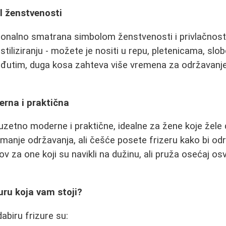
l ženstvenosti
cionalno smatrana simbolom ženstvenosti i privlačnos
 stiliziranju - možete je nositi u repu, pletenicama, slo
đutim, duga kosa zahteva više vremena za održavanje
erna i praktična
zuzetno moderne i praktične, idealne za žene koje žele 
 manje održavanja, ali češće posete frizeru kako bi odr
ov za one koji su navikli na dužinu, ali pruža osećaj o
uru koja vam stoji?
dabiru frizure su: