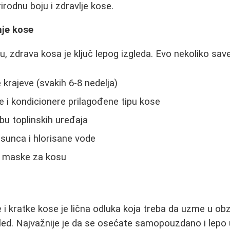
rirodnu boju i zdravlje kose.
nje kose
, zdrava kosa je ključ lepog izgleda. Evo nekoliko save
krajeve (svakih 6-8 nedelja)
 i kondicionere prilagođene tipu kose
bu toplinskih uređaja
 sunca i hlorisane vode
e maske za kosu
 kratke kose je lična odluka koja treba da uzme u obzir
zgled. Najvažnije je da se osećate samopouzdano i lepo u