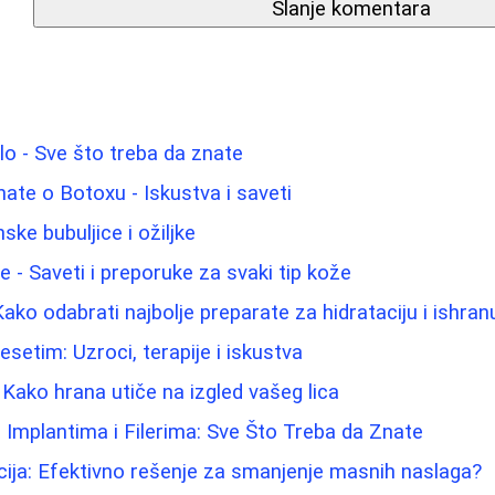
Slanje komentara
elo - Sve što treba da znate
nate o Botoxu - Iskustva i saveti
ke bubuljice i ožiljke
ice - Saveti i preporuke za svaki tip kože
ako odabrati najbolje preparate za hidrataciju i ishra
esetim: Uzroci, terapije i iskustva
: Kako hrana utiče na izgled vašeg lica
 Implantima i Filerima: Sve Što Treba da Znate
cija: Efektivno rešenje za smanjenje masnih naslaga?