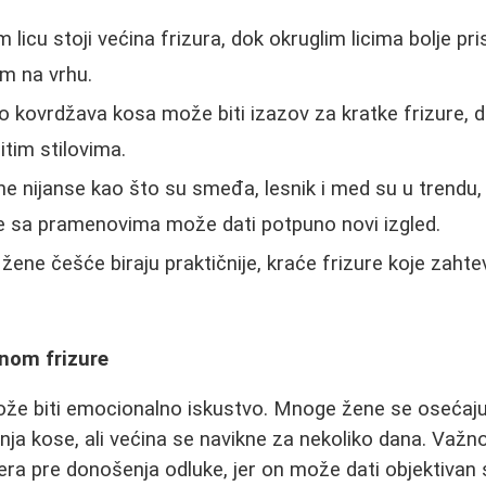
licu stoji većina frizura, dok okruglim licima bolje pri
m na vrhu.
o kovrdžava kosa može biti izazov za kratke frizure, 
itim stilovima.
e nijanse kao što su smeđa, lesnik i med su u trendu, 
e sa pramenovima može dati potpuno novi izgled.
žene češće biraju praktičnije, kraće frizure koje zaht
nom frizure
že biti emocionalno iskustvo. Mnoge žene se osećaju
nja kose, ali većina se navikne za nekoliko dana. Važno
era pre donošenja odluke, jer on može dati objektivan