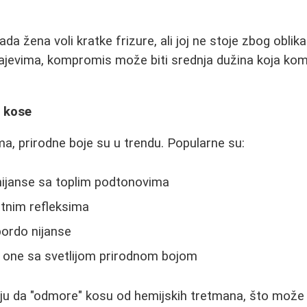
da žena voli kratke frizure, ali joj ne stoje zbog oblika l
ajevima, kompromis može biti srednja dužina koja kom
 kose
a, prirodne boje su u trendu. Popularne su:
ijanse sa toplim podtonovima
atnim refleksima
bordo nijanse
a one sa svetlijom prirodnom bojom
 da "odmore" kosu od hemijskih tretmana, što može bit