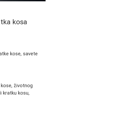
atka kosa
ratke kose, savete
a kose, životnog
i kratku kosu,