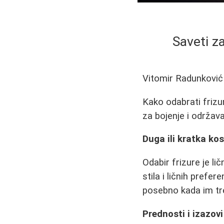
Saveti z
Vitomir Radunković
Kako odabrati frizur
za bojenje i održav
Duga ili kratka ko
Odabir frizure je li
stila i ličnih prefe
posebno kada im tr
Prednosti i izazovi