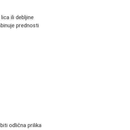
ica ili debljine
binuje prednosti
i odlična prilika