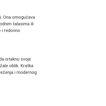
ti. Ona omogućava
bodnim talasima ili
 i redovno
da istaknu svoje
žale oblik. Kratka
sveženja i modernog