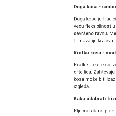
Duga kosa - simbo
Duga kosa je tradi
veću fleksibilnost u
savršeno ravnu. Me
trimovanje krajeva.
Kratka kosa - mod
Kratke frizure su i
crte lica. Zahtevaju
kosa može biti izaz
izgleda.
Kako odabrati friz
Ključni faktori pri o