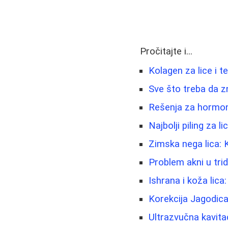
Pročitajte i...
Kolagen za lice i t
Sve što treba da z
Rešenja za hormons
Najbolji piling za l
Zimska nega lica: K
Problem akni u trid
Ishrana i koža lica
Korekcija Jagodica
Ultrazvučna kavita