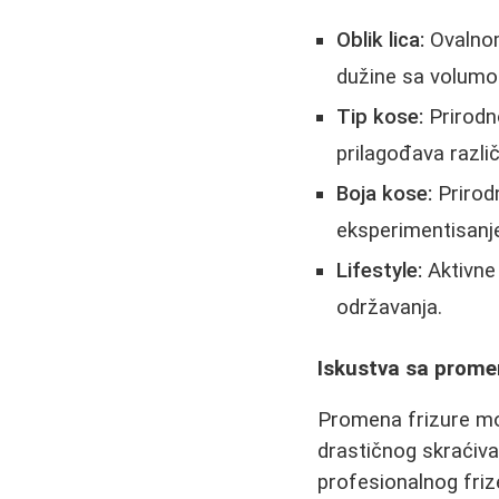
Oblik lica:
Ovalnom 
dužine sa volumo
Tip kose:
Prirodn
prilagođava različ
Boja kose:
Prirodn
eksperimentisanj
Lifestyle:
Aktivne 
održavanja.
Iskustva sa prome
Promena frizure mo
drastičnog skraćiva
profesionalnog friz