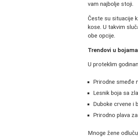
vam najbolje stoji.
Česte su situacije ka
kose. U takvim sluč
obe opcije.
Trendovi u bojama
U proteklim godinam
Prirodne smeđe n
Lesnik boja sa zl
Duboke crvene i 
Prirodno plava z
Mnoge žene odlučuju