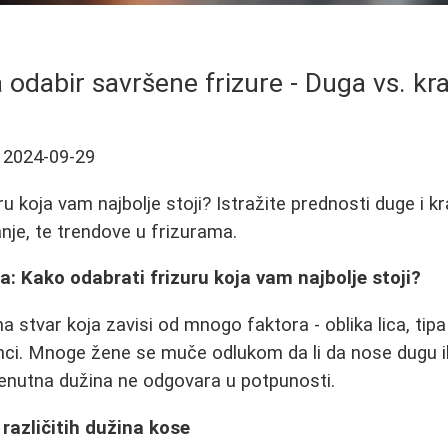
a odabir savršene frizure - Duga vs. kr
2024-09-29
u koja vam najbolje stoji? Istražite prednosti duge i k
anje, te trendove u frizurama.
sa: Kako odabrati frizuru koja vam najbolje stoji?
čna stvar koja zavisi od mnogo faktora - oblika lica, tip
renci. Mnoge žene se muče odlukom da li da nose dugu il
enutna dužina ne odgovara u potpunosti.
 različitih dužina kose