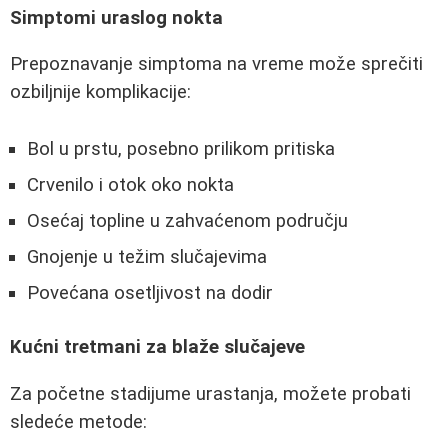
Simptomi uraslog nokta
Prepoznavanje simptoma na vreme može sprečiti
ozbiljnije komplikacije:
Bol u prstu, posebno prilikom pritiska
Crvenilo i otok oko nokta
Osećaj topline u zahvaćenom području
Gnojenje u težim slučajevima
Povećana osetljivost na dodir
Kućni tretmani za blaže slučajeve
Za početne stadijume urastanja, možete probati
sledeće metode: