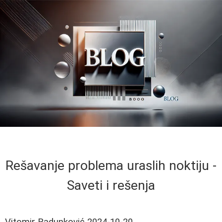
Rešavanje problema uraslih noktiju -
Saveti i rešenja
Vitomir Radunković
2024-10-20