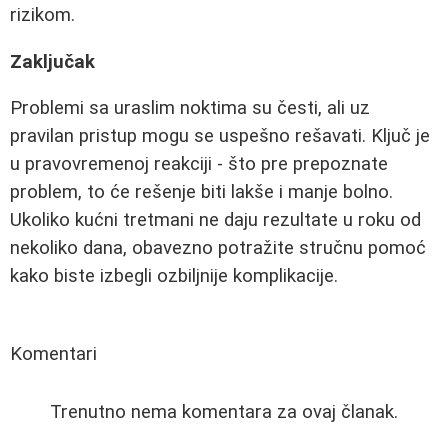
rizikom.
Zaključak
Problemi sa uraslim noktima su česti, ali uz
pravilan pristup mogu se uspešno rešavati. Ključ je
u pravovremenoj reakciji - što pre prepoznate
problem, to će rešenje biti lakše i manje bolno.
Ukoliko kućni tretmani ne daju rezultate u roku od
nekoliko dana, obavezno potražite stručnu pomoć
kako biste izbegli ozbiljnije komplikacije.
Komentari
Trenutno nema komentara za ovaj članak.