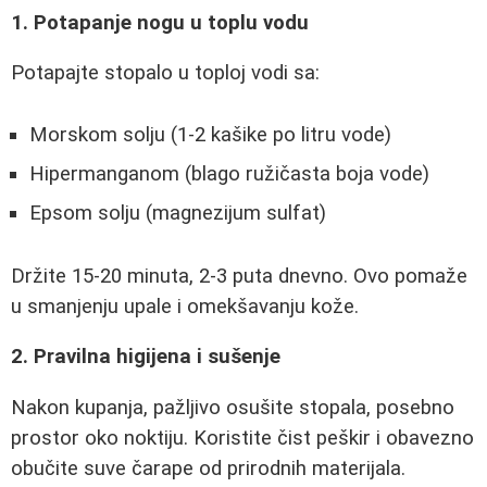
1. Potapanje nogu u toplu vodu
Potapajte stopalo u toploj vodi sa:
Morskom solju (1-2 kašike po litru vode)
Hipermanganom (blago ružičasta boja vode)
Epsom solju (magnezijum sulfat)
Držite 15-20 minuta, 2-3 puta dnevno. Ovo pomaže
u smanjenju upale i omekšavanju kože.
2. Pravilna higijena i sušenje
Nakon kupanja, pažljivo osušite stopala, posebno
prostor oko noktiju. Koristite čist peškir i obavezno
obučite suve čarape od prirodnih materijala.