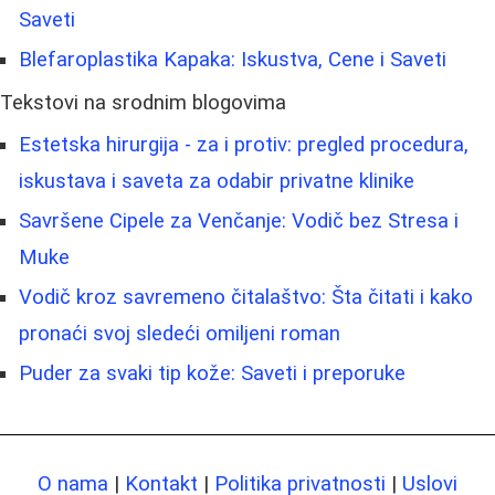
Saveti
Blefaroplastika Kapaka: Iskustva, Cene i Saveti
Tekstovi na srodnim blogovima
Estetska hirurgija - za i protiv: pregled procedura,
iskustava i saveta za odabir privatne klinike
Savršene Cipele za Venčanje: Vodič bez Stresa i
Muke
Vodič kroz savremeno čitalaštvo: Šta čitati i kako
pronaći svoj sledeći omiljeni roman
Puder za svaki tip kože: Saveti i preporuke
O nama
|
Kontakt
|
Politika privatnosti
|
Uslovi