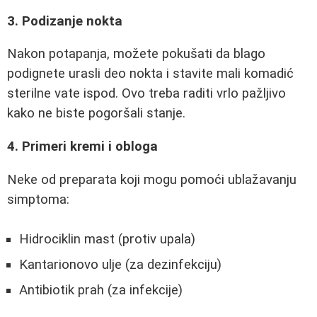
3. Podizanje nokta
Nakon potapanja, možete pokušati da blago
podignete urasli deo nokta i stavite mali komadić
sterilne vate ispod. Ovo treba raditi vrlo pažljivo
kako ne biste pogoršali stanje.
4. Primeri kremi i obloga
Neke od preparata koji mogu pomoći ublažavanju
simptoma:
Hidrociklin mast (protiv upala)
Kantarionovo ulje (za dezinfekciju)
Antibiotik prah (za infekcije)