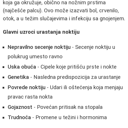
koja ga okružuje, obično na nožnim prstima
(najčešće palcu). Ovo može izazvati bol, crvenilo,
otok, a u težim slučajevima i infekciju sa gnojenjem.
Glavni uzroci urastanja noktiju
Nepravilno secenje noktiju
- Secenje noktiju u
polukrug umesto ravno
Uska obuća
- Cipele koje pritišću prste i nokte
Genetika
- Nasledna predispozicija za urastanje
Povrede noktiju
- Udari ili oštećenja koja menjaju
pravac rasta nokta
Gojaznost
- Povećan pritisak na stopala
Trudnoća
- Promene u težini i hormonima