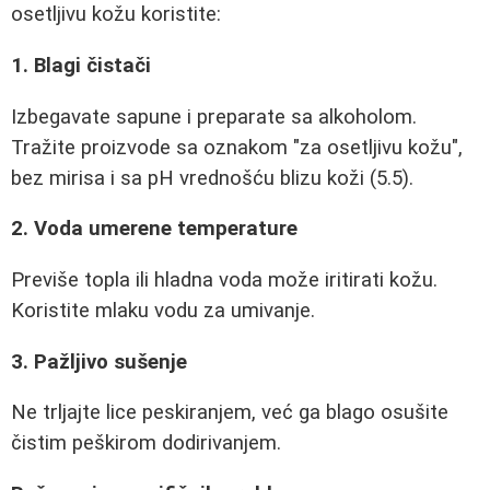
osetljivu kožu koristite:
1. Blagi čistači
Izbegavate sapune i preparate sa alkoholom.
Tražite proizvode sa oznakom "za osetljivu kožu",
bez mirisa i sa pH vrednošću blizu koži (5.5).
2. Voda umerene temperature
Previše topla ili hladna voda može iritirati kožu.
Koristite mlaku vodu za umivanje.
3. Pažljivo sušenje
Ne trljajte lice peskiranjem, već ga blago osušite
čistim peškirom dodirivanjem.