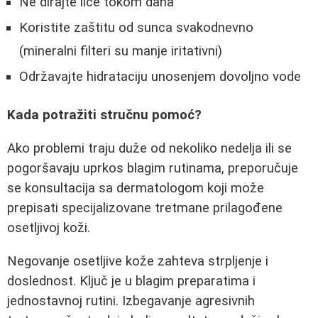
Ne dirajte lice tokom dana
Koristite zaštitu od sunca svakodnevno
(mineralni filteri su manje iritativni)
Održavajte hidrataciju unosenjem dovoljno vode
Kada potražiti stručnu pomoć?
Ako problemi traju duže od nekoliko nedelja ili se
pogoršavaju uprkos blagim rutinama, preporučuje
se konsultacija sa dermatologom koji može
prepisati specijalizovane tretmane prilagođene
osetljivoj koži.
Negovanje osetljive kože zahteva strpljenje i
doslednost. Ključ je u blagim preparatima i
jednostavnoj rutini. Izbegavanje agresivnih