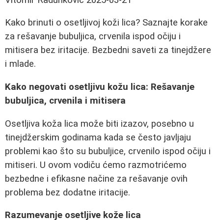
Kako brinuti o osetljivoj koži lica? Saznajte korake
za rešavanje bubuljica, crvenila ispod očiju i
mitisera bez iritacije. Bezbedni saveti za tinejdžere
i mlade.
Kako negovati osetljivu kožu lica: Rešavanje
bubuljica, crvenila i mitisera
Osetljiva koža lica može biti izazov, posebno u
tinejdžerskim godinama kada se često javljaju
problemi kao što su bubuljice, crvenilo ispod očiju i
mitiseri. U ovom vodiču ćemo razmotrićemo
bezbedne i efikasne načine za rešavanje ovih
problema bez dodatne iritacije.
Razumevanje osetljive kože lica