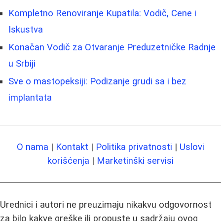
Kompletno Renoviranje Kupatila: Vodič, Cene i
Iskustva
Konačan Vodič za Otvaranje Preduzetničke Radnje
u Srbiji
Sve o mastopeksiji: Podizanje grudi sa i bez
implantata
O nama
|
Kontakt
|
Politika privatnosti
|
Uslovi
korišćenja
|
Marketinški servisi
Urednici i autori ne preuzimaju nikakvu odgovornost
za bilo kakve greške ili propuste u sadržaju ovog