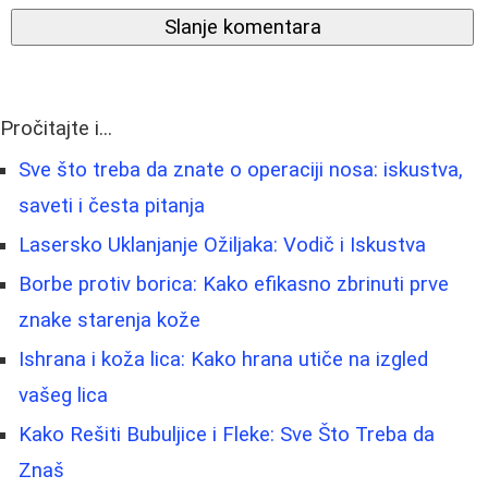
Slanje komentara
Pročitajte i...
Sve što treba da znate o operaciji nosa: iskustva,
saveti i česta pitanja
Lasersko Uklanjanje Ožiljaka: Vodič i Iskustva
Borbe protiv borica: Kako efikasno zbrinuti prve
znake starenja kože
Ishrana i koža lica: Kako hrana utiče na izgled
vašeg lica
Kako Rešiti Bubuljice i Fleke: Sve Što Treba da
Znaš