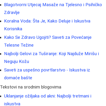
Blagotvorni Utjecaj Masaže na Tjelesno i Psihičko
Zdravlje
Koralna Voda: Šta Je, Kako Deluje i Iskustva
Korisnika
Kako Se Zdravo Ugojiti? Saveti za Povećanje
Telesne Težine
Najbolji Gelovi za Tuširanje: Koji Najduže Mirišu i
Neguju Kožu
Saveti za uspešno povrtlarstvo - Iskustva iz
domaće bašte
Tekstovi na srodnim blogovima
Uklanjanje ožiljaka od akni: Najbolji tretmani i
iskustva