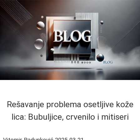
Rešavanje problema osetljive kože
lica: Bubuljice, crvenilo i mitiseri
Vitomir Radunković
2025-03-21