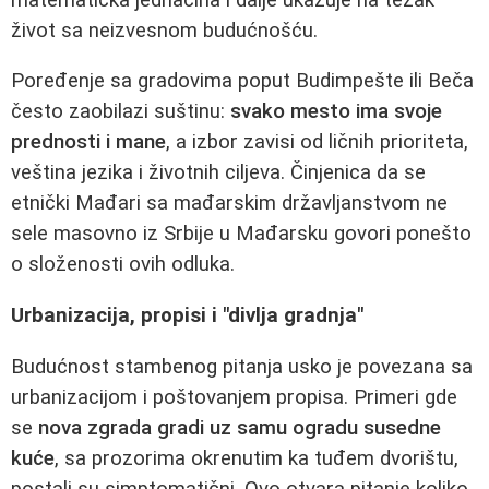
život sa neizvesnom budućnošću.
Poređenje sa gradovima poput Budimpešte ili Beča
često zaobilazi suštinu:
svako mesto ima svoje
prednosti i mane
, a izbor zavisi od ličnih prioriteta,
veština jezika i životnih ciljeva. Činjenica da se
etnički Mađari sa mađarskim državljanstvom ne
sele masovno iz Srbije u Mađarsku govori ponešto
o složenosti ovih odluka.
Urbanizacija, propisi i "divlja gradnja"
Budućnost stambenog pitanja usko je povezana sa
urbanizacijom i poštovanjem propisa. Primeri gde
se
nova zgrada gradi uz samu ogradu susedne
kuće
, sa prozorima okrenutim ka tuđem dvorištu,
postali su simptomatični. Ovo otvara pitanje koliko