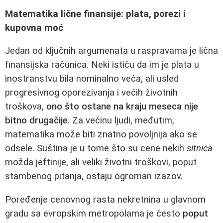
Matematika lične finansije: plata, porezi i
kupovna moć
Jedan od ključnih argumenata u raspravama je lična
finansijska računica. Neki ističu da im je plata u
inostranstvu bila nominalno veća, ali usled
progresivnog oporezivanja i većih životnih
troškova,
ono što ostane na kraju meseca nije
bitno drugačije
. Za većinu ljudi, međutim,
matematika može biti znatno povoljnija ako se
odsele. Suština je u tome što su cene nekih
sitnica
možda jeftinije, ali veliki životni troškovi, poput
stambenog pitanja, ostaju ogroman izazov.
Poređenje cenovnog rasta nekretnina u glavnom
gradu sa evropskim metropolama je često
poput