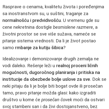
Rasprave o cenama, kvalitetu života i poređenjima
sa inostranstvom su, u suštini, traganje za
normalnošću i predvidivošću
. U vremenu gde su
cene nekretnina dostigle
besmislene razmere
, a
životni prostor se sve više sužava, nameće se
pitanje sistema vrednosti. Da li je život postao
samo
rmbanje za kutiju šibica
?
Idealizovanje i demonizovanje drugih zemalja ne
vodi daleko. Rešenje leži u
realnoj proceni ličnih
mogućnosti, dugoročnog planiranja i pritiska na
institucije da obezbede bolje uslove za sve
. Dok se
neki pitaju da li je bolje biti bogat ovde ili prosečan
tamo, pravo pitanje možda glasi: kako izgraditi
društvo u kome će
prosečan čovek
moći da ostvari
svoj stambeni san i da živi dostojanstveno, bez