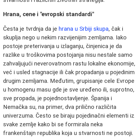
Hrana, cene i "evropski standardi"
Česta je tvrdnja da je
hrana u Srbiji skupa
, čak i
skuplja nego u nekim razvijenijim zemljama. Iako
postoje preterivanja u izlaganju, činjenica je da
razlike u troškovima postojanja nisu nestale samo
zahvaljujući neverovatnom rastu lokalne ekonomije,
već i usled stagnacije ili čak propadanja u pojedinim
drugim zemljama. Međutim, grupisanje cele Evrope
u homogenu masu gde je sve uređeno ili, suprotno,
sve propada, je pojednostavljenje. Španija i
Nemačka su, na primer, dva prilično različita
univerzuma. Često se biraju pojedinačni elementi iz
svake zemlje kako bi se formirala neka
frankenštajn republika koja u stvarnosti ne postoji.