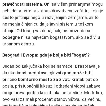
pravičnosti sistema
. Oni sa višim primanjima mogu
sebi da priušte privatnu zdravstvenu zaštitu, koja je
često jeftinija nego u razvijenijim zemljama, ali to
ne menja činjenicu da je javni sistem u teškom
stanju. Od lošeg vazduha, pak,
ne može da se
pobegne
ni sa najvećim bogatstvom, ako se živi u
urbanom centru.
Beograd i Evropa: gde je bolje biti "bogat"?
Jedan od zaključaka koji se nameće iz rasprava je
da
ako imaš sredstava, glavni grad može biti
prilično komforno mesto za život
. Kratak put do
posla, pristupačniji luksuz i odredeni vidovi zabave
mogu prevagnuti u korist lokalne sredine. Međutim,
ovo važi za mali procenat stanovništva. Za većinu,
matematička jednačina i dalje ukazuje na težak