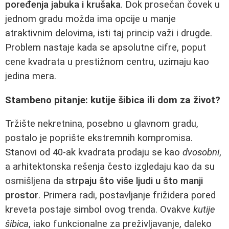
poređenja jabuka i krušaka
. Dok prosečan čovek u
jednom gradu možda ima opcije u manje
atraktivnim delovima, isti taj princip važi i drugde.
Problem nastaje kada se apsolutne cifre, poput
cene kvadrata u prestižnom centru, uzimaju kao
jedina mera.
Stambeno pitanje: kutije šibica ili dom za život?
Tržište nekretnina, posebno u glavnom gradu,
postalo je poprište ekstremnih kompromisa.
Stanovi od 40-ak kvadrata prodaju se kao
dvosobni
,
a arhitektonska rešenja često izgledaju kao da su
osmišljena da
strpaju što više ljudi u što manji
prostor
. Primera radi, postavljanje frižidera pored
kreveta postaje simbol ovog trenda. Ovakve
kutije
šibica
, iako funkcionalne za preživljavanje, daleko