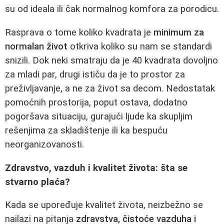
su od ideala ili čak normalnog komfora za porodicu.
Rasprava o tome koliko kvadrata je
minimum za
normalan život
otkriva koliko su nam se standardi
snizili. Dok neki smatraju da je 40 kvadrata dovoljno
za mladi par, drugi ističu da je to prostor za
preživljavanje, a ne za život sa decom. Nedostatak
pomoćnih prostorija, poput ostava, dodatno
pogoršava situaciju, gurajući ljude ka skupljim
rešenjima za skladištenje ili ka bespuću
neorganizovanosti.
Zdravstvo, vazduh i kvalitet života: šta se
stvarno plaća?
Kada se upoređuje kvalitet života, neizbežno se
nailazi na pitanja
zdravstva, čistoće vazduha i