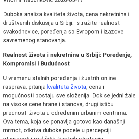
Duboka analiza kvaliteta života, cena nekretnina i
društvenih diskusija u Srbiji. Istražite realnost
svakodnevice, poređenja sa Evropom i izazove
savremenog stanovanja.
Realnost života i nekretnina u Srbiji: Poređenje,
Kompromisi i Budućnost
U vremenu stalnih poređenja i žustrih online
rasprava, pitanja
kvaliteta života
, cena i
mogućnosti postaju sve složenija. Dok se jedni žale
na visoke cene hrane i stanova, drugi ističu
prednosti života u određenim urbanim centrima.
Ova tema, koja se ponavlja gotovo kao današnji
mrmot, otkriva duboke podele u percepciji
stvarnosti i različitih životnih strategija.