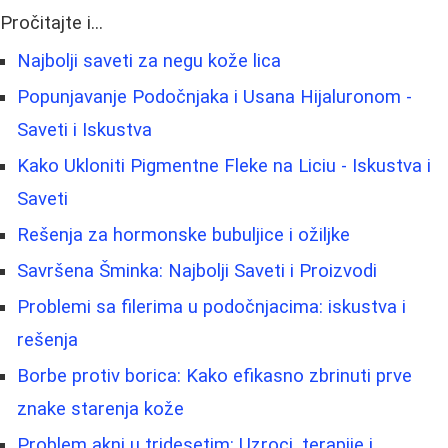
Pročitajte i...
Najbolji saveti za negu kože lica
Popunjavanje Podočnjaka i Usana Hijaluronom -
Saveti i Iskustva
Kako Ukloniti Pigmentne Fleke na Liciu - Iskustva i
Saveti
Rešenja za hormonske bubuljice i ožiljke
Savršena Šminka: Najbolji Saveti i Proizvodi
Problemi sa filerima u podočnjacima: iskustva i
rešenja
Borbe protiv borica: Kako efikasno zbrinuti prve
znake starenja kože
Problem akni u tridesetim: Uzroci, terapije i