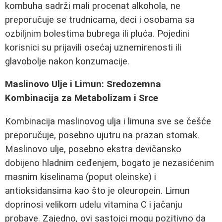
kombuha sadrži mali procenat alkohola, ne
preporučuje se trudnicama, deci i osobama sa
ozbiljnim bolestima bubrega ili pluća. Pojedini
korisnici su prijavili osećaj uznemirenosti ili
glavobolje nakon konzumacije.
Maslinovo Ulje i Limun: Sredozemna
Kombinacija za Metabolizam i Srce
Kombinacija maslinovog ulja i limuna sve se češće
preporučuje, posebno ujutru na prazan stomak.
Maslinovo ulje, posebno ekstra devičansko
dobijeno hladnim ceđenjem, bogato je nezasićenim
masnim kiselinama (poput oleinske) i
antioksidansima kao što je oleuropein. Limun
doprinosi velikom udelu vitamina C i jačanju
probave. Zajedno, ovi sastojci mogu pozitivno da