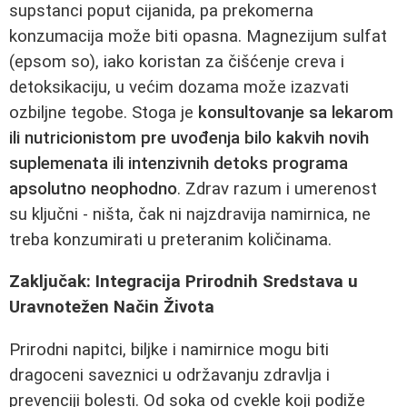
supstanci poput cijanida, pa prekomerna
konzumacija može biti opasna. Magnezijum sulfat
(epsom so), iako koristan za čišćenje creva i
detoksikaciju, u većim dozama može izazvati
ozbiljne tegobe. Stoga je
konsultovanje sa lekarom
ili nutricionistom pre uvođenja bilo kakvih novih
suplemenata ili intenzivnih detoks programa
apsolutno neophodno
. Zdrav razum i umerenost
su ključni - ništa, čak ni najzdravija namirnica, ne
treba konzumirati u preteranim količinama.
Zaključak: Integracija Prirodnih Sredstava u
Uravnotežen Način Života
Prirodni napitci, biljke i namirnice mogu biti
dragoceni saveznici u održavanju zdravlja i
prevenciji bolesti. Od soka od cvekle koji podiže