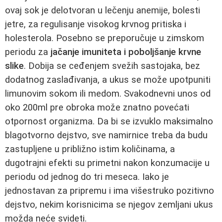
ovaj sok je delotvoran u lečenju anemije, bolesti
jetre, za regulisanje visokog krvnog pritiska i
holesterola. Posebno se preporučuje u zimskom
periodu za
jačanje imuniteta i poboljšanje krvne
slike
. Dobija se ceđenjem svežih sastojaka, bez
dodatnog zaslađivanja, a ukus se može upotpuniti
limunovim sokom ili medom. Svakodnevni unos od
oko 200ml pre obroka može znatno povećati
otpornost organizma. Da bi se izvuklo maksimalno
blagotvorno dejstvo, sve namirnice treba da budu
zastupljene u približno istim količinama, a
dugotrajni efekti su primetni nakon konzumacije u
periodu od jednog do tri meseca. Iako je
jednostavan za pripremu i ima višestruko pozitivno
dejstvo, nekim korisnicima se njegov zemljani ukus
možda neće svideti.