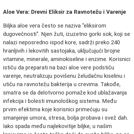
Aloe Vera: Drevni Eliksir za Ravnotežu i Varenje
Biljka aloe vera često se naziva "eliksirom
dugovečnosti". Njen žuti, izuzetno gorki sok, koji se
nalazi neposredno ispod kore, sadrži preko 240
hranljivih i lekovitih sastojaka, uključujući brojne
vitamine, minerale, aminokiseline i enzime. Korisnici
ističu da preparati na bazi aloe vere podstiču
varenje, neutralizuju povišenu želudačnu kiselinu i
utiču na ravnotežu bakterija u crevima. Takođe,
smatra se da delotvorno pomaže kod ublažavanja
infekcija i bolesti imunološkog sistema. Među
prvim efektima koje korisnici primećuju su
smanjenje umora, stresa, bolja probava i svež dah.
Iako spada među najlekovitije biljke, u našim