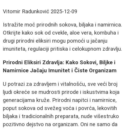
Vitomir Radunković
2025-12-09
Istražite moć prirodnih sokova, biljaka i namirnica.
Otkrijte kako sok od cvekle, aloe vera, kombuha i
drugi prirodni eliksiri mogu pomoći u jačanju
imuniteta, regulaciji pritiska i celokupnom zdravlju.
Prirodni Eliksiri Zdravlja: Kako Sokovi, Biljke i
Namirnice Jačaju Imunitet i Čiste Organizam
U potrazi za zdravljem i vitalnošću, sve veći broj
ljudi okreće se mudrosti prirode i iskustvima koja
generacijama kruže. Prirodni napitci i namirnice,
poput sokova od svežeg voća i povrća, lekovitih
biljaka i tradicionalnih preparata, nude višestruko
pozitivno dejstvo na organizam. Oni ne samo da