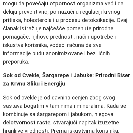
mogu da
povećaju otpornost organizma
već i da
deluju preventivno, pomažući u regulaciji krvnog
pritiska, holesterola i u procesu detoksikacije. Ovaj
članak istražuje najčešće pomenute prirodne
pomagače, njihove prednosti, način upotrebe i
iskustva korisnika, vodeći računa da sve
informacije budu anonimizovane i bez ličnih
preporuka.
Sok od Cvekle, Šargarepe i Jabuke: Prirodni Biser
za Krvnu Sliku i Energiju
Sok od cvekle je od davnina cenjen zbog svog
sastava bogatim vitaminima i mineralima. Kada se
kombinuje sa šargarepom i jabukom, njegova
delotvornost raste
, stvarajući napitak izuzetne
hranljive vrednosti. Prema iskustvima korisnika,