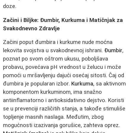
doze.
Začini i Biljke: Đumbir, Kurkuma i Matičnjak za
Svakodnevno Zdravlje
Začini poput đumbira i kurkume nude moćna
lekovita svojstva u svakodnevnoj ishrani.
Đumbir
,
poznat po svom oštrom ukusu, poboljšava
probavu, povećava pH vrednost u želucu i može
pomoći u mršavljenju dajući osećaj sitosti. Čaj od
đumbira je popularan izbor.
Kurkuma
, sa aktivnom
komponentom kurkuminom, ima snažno
antiinflamatorno i antioksidativno dejstvo. Koristi
se u prevenciji različitih stanja, a takođe stimuliše
topljenje masnih naslaga. Međutim, zbog
mogućnosti izazivanja gorušice, zahteva oprez.