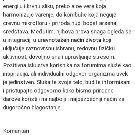
energiju i krvnu sliku, preko aloe vere koja
harmonizuje varenje, do kombuhe koja neguje
crevnu mikrofloru - priroda nudi bogat arsenal
sredstava. Međutim, njihova prava snaga ogleda se
u integraciji u
uravnotežen način života
koji
uključuje raznovrsnu ishranu, redovnu fizičku
aktivnost, dovoljno sna i upravljanje stresom.
Pozitivna iskustva korisnika na forumima služe kao
inspiracija, ali individualni odgovor organizma uvek
je jedinstven. Slušajte svoje telo, budite informisani
i pristupajte odgovorno kako bismo prirodne
darove koristili na najbolji i najbezbedniji način za
dugoročno blagostanje.
Komentari