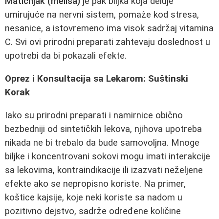
Matičnjak (melisa)
je pak biljka koja deluje
umirujuće na nervni sistem, pomaže kod stresa,
nesanice, a istovremeno ima visok sadržaj vitamina
C. Svi ovi prirodni preparati zahtevaju doslednost u
upotrebi da bi pokazali efekte.
Oprez i Konsultacija sa Lekarom: Suštinski
Korak
Iako su prirodni preparati i namirnice obično
bezbedniji od sintetičkih lekova, njihova upotreba
nikada ne bi trebalo da bude samovoljna. Mnoge
biljke i koncentrovani sokovi mogu imati interakcije
sa lekovima, kontraindikacije ili izazvati neželjene
efekte ako se nepropisno koriste. Na primer,
koštice kajsije, koje neki koriste sa nadom u
pozitivno dejstvo, sadrže određene količine