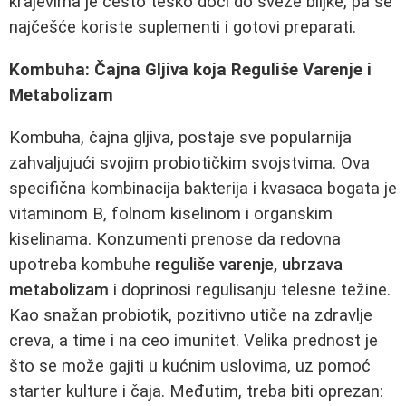
krajevima je često teško doći do sveže biljke, pa se
najčešće koriste suplementi i gotovi preparati.
Kombuha: Čajna Gljiva koja Reguliše Varenje i
Metabolizam
Kombuha, čajna gljiva, postaje sve popularnija
zahvaljujući svojim probiotičkim svojstvima. Ova
specifična kombinacija bakterija i kvasaca bogata je
vitaminom B, folnom kiselinom i organskim
kiselinama. Konzumenti prenose da redovna
upotreba kombuhe
reguliše varenje, ubrzava
metabolizam
i doprinosi regulisanju telesne težine.
Kao snažan probiotik, pozitivno utiče na zdravlje
creva, a time i na ceo imunitet. Velika prednost je
što se može gajiti u kućnim uslovima, uz pomoć
starter kulture i čaja. Međutim, treba biti oprezan: