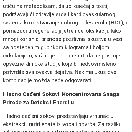
utiču na metabolizam, dajući osećaj sitosti,
podržavajući zdravlje srca i kardiovaskularnog
sistema kroz stvaranje dobrog holesterola (HDL), i
pomažući u regeneraciji jetre i detoksikaciji. Iako
mnogi korisnici prenose pozitivna iskustva u vezi
sa postepenim gubitkom kilograma i boljom
cirkulacijom, važno je napomenuti da ne postoje
opsežne kliničke studije koje bi nedvosmisleno
potvrdile sva ovakva dejstva. Nekima ukus ove
kombinacije možda neće odgovarati.
Hladno Ceđeni Sokovi: Koncentrovana Snaga
Prirode za Detoks i Energiju
Hladno ceđeni sokovi predstavljaju vrhunac u
ekstrakciji nutrijenata iz voća i povrća. Za razliku