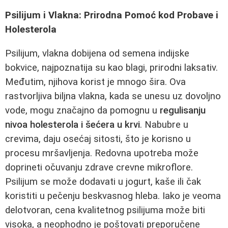
Psilijum i Vlakna: Prirodna Pomoć kod Probave i
Holesterola
Psilijum, vlakna dobijena od semena indijske
bokvice, najpoznatija su kao blagi, prirodni laksativ.
Međutim, njihova korist je mnogo šira. Ova
rastvorljiva biljna vlakna, kada se unesu uz dovoljno
vode, mogu značajno da pomognu u
regulisanju
nivoa holesterola i šećera u krvi
. Nabubre u
crevima, daju osećaj sitosti, što je korisno u
procesu mršavljenja. Redovna upotreba može
doprineti očuvanju zdrave crevne mikroflore.
Psilijum se može dodavati u jogurt, kaše ili čak
koristiti u pečenju beskvasnog hleba. Iako je veoma
delotvoran, cena kvalitetnog psilijuma može biti
visoka, a neophodno je poštovati preporučene