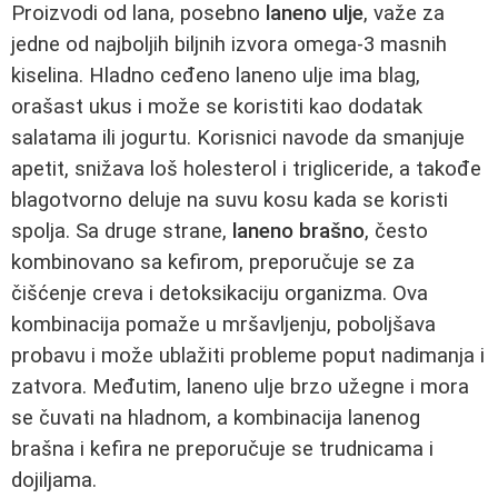
Proizvodi od lana, posebno
laneno ulje
, važe za
jedne od najboljih biljnih izvora omega-3 masnih
kiselina. Hladno ceđeno laneno ulje ima blag,
orašast ukus i može se koristiti kao dodatak
salatama ili jogurtu. Korisnici navode da smanjuje
apetit, snižava loš holesterol i trigliceride, a takođe
blagotvorno deluje na suvu kosu kada se koristi
spolja. Sa druge strane,
laneno brašno
, često
kombinovano sa kefirom, preporučuje se za
čišćenje creva i detoksikaciju organizma. Ova
kombinacija pomaže u mršavljenju, poboljšava
probavu i može ublažiti probleme poput nadimanja i
zatvora. Međutim, laneno ulje brzo užegne i mora
se čuvati na hladnom, a kombinacija lanenog
brašna i kefira ne preporučuje se trudnicama i
dojiljama.