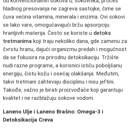
od konvencionalnih sokova iz sokovnika, proces
hladnog presovanja ne zagreva sastojke, čime se
čuva većina vitamina, minerala i enzima. Ovi sokovi
se lako vare, omogućavajući bržu apsorpciju
hranljivih materija. Često se koriste u
detoks
tretmanima
koji traju nekoliko dana, gde zamenu za
čvrstu hranu, dajući organizmu predah i mogućnost
da se fokusira na prirodnu detoksikaciju. Tržište
nudi razne programe, a korisnici ističu poboljšanu
energiju, čistu kožu i osećaj olakšanja. Međutim,
takvi tretmani zahtevaju disciplinu i nisu jeftini.
Takođe, važno je birati proizvođače koji garantuju
kvalitet i ne razblažuju sokove vodom.
Laneno Ulje i Laneno Brašno: Omega-3 i
Detoksikacija Creva