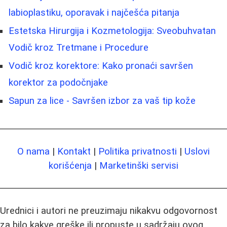
labioplastiku, oporavak i najčešća pitanja
Estetska Hirurgija i Kozmetologija: Sveobuhvatan
Vodič kroz Tretmane i Procedure
Vodič kroz korektore: Kako pronaći savršen
korektor za podočnjake
Sapun za lice - Savršen izbor za vaš tip kože
O nama
|
Kontakt
|
Politika privatnosti
|
Uslovi
korišćenja
|
Marketinški servisi
Urednici i autori ne preuzimaju nikakvu odgovornost
za bilo kakve greške ili propuste u sadržaju ovog