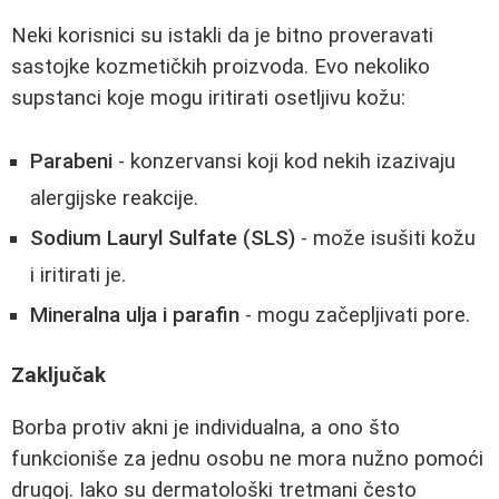
Neki korisnici su istakli da je bitno proveravati
sastojke kozmetičkih proizvoda. Evo nekoliko
supstanci koje mogu iritirati osetljivu kožu:
Parabeni
- konzervansi koji kod nekih izazivaju
alergijske reakcije.
Sodium Lauryl Sulfate (SLS)
- može isušiti kožu
i iritirati je.
Mineralna ulja i parafin
- mogu začepljivati pore.
Zaključak
Borba protiv akni je individualna, a ono što
funkcioniše za jednu osobu ne mora nužno pomoći
drugoj. Iako su dermatološki tretmani često