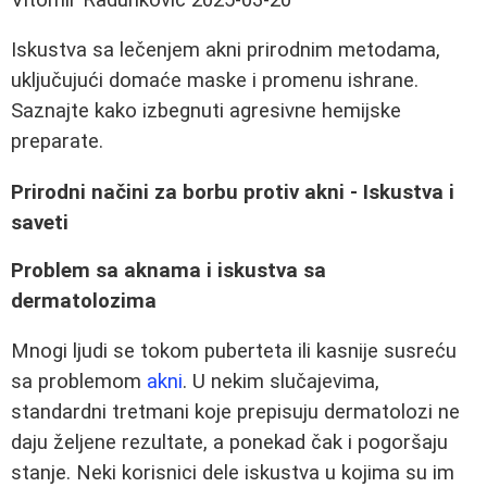
Iskustva sa lečenjem akni prirodnim metodama,
uključujući domaće maske i promenu ishrane.
Saznajte kako izbegnuti agresivne hemijske
preparate.
Prirodni načini za borbu protiv akni - Iskustva i
saveti
Problem sa aknama i iskustva sa
dermatolozima
Mnogi ljudi se tokom puberteta ili kasnije susreću
sa problemom
akni
. U nekim slučajevima,
standardni tretmani koje prepisuju dermatolozi ne
daju željene rezultate, a ponekad čak i pogoršaju
stanje. Neki korisnici dele iskustva u kojima su im