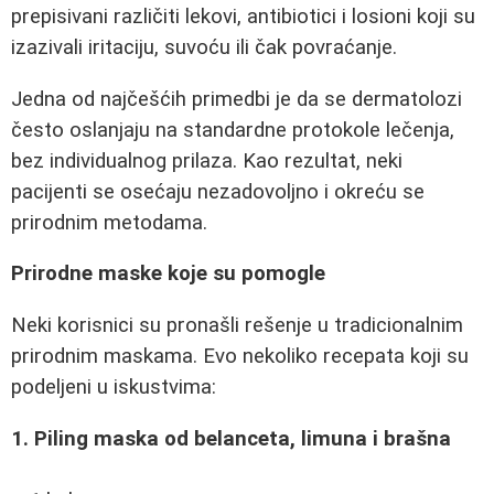
prepisivani različiti lekovi, antibiotici i losioni koji su
izazivali iritaciju, suvoću ili čak povraćanje.
Jedna od najčešćih primedbi je da se dermatolozi
često oslanjaju na standardne protokole lečenja,
bez individualnog prilaza. Kao rezultat, neki
pacijenti se osećaju nezadovoljno i okreću se
prirodnim metodama.
Prirodne maske koje su pomogle
Neki korisnici su pronašli rešenje u tradicionalnim
prirodnim maskama. Evo nekoliko recepata koji su
podeljeni u iskustvima:
1. Piling maska od belanceta, limuna i brašna