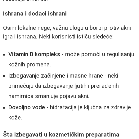
Ishrana i dodaci ishrani
Osim lokalne nege, važnu ulogu u borbi protiv akni
igra i ishrana. Neki korisnisti ističu sledeće:
Vitamin B kompleks
- može pomoći u regulisanju
kožnih promena.
Izbegavanje začinjene i masne hrane
- neki
primećuju da izbegavanje ljutih i prerađenih
namirnica smanjuje pojavu akni.
Dovoljno vode
- hidratacija je ključna za zdravlje
kože.
Šta izbegavati u kozmetičkim preparatima