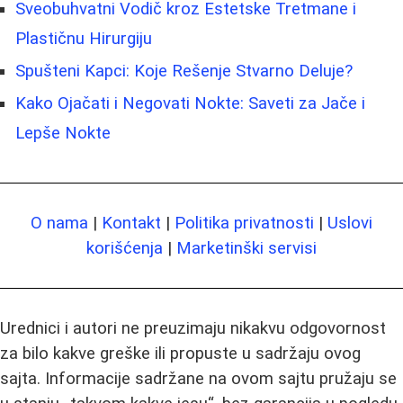
Sveobuhvatni Vodič kroz Estetske Tretmane i
Plastičnu Hirurgiju
Spušteni Kapci: Koje Rešenje Stvarno Deluje?
Kako Ojačati i Negovati Nokte: Saveti za Jače i
Lepše Nokte
O nama
|
Kontakt
|
Politika privatnosti
|
Uslovi
korišćenja
|
Marketinški servisi
Urednici i autori ne preuzimaju nikakvu odgovornost
za bilo kakve greške ili propuste u sadržaju ovog
sajta. Informacije sadržane na ovom sajtu pružaju se