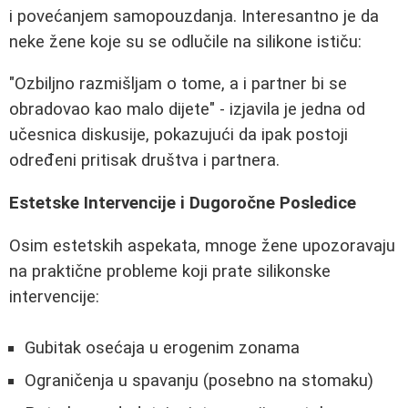
i povećanjem samopouzdanja. Interesantno je da
neke žene koje su se odlučile na silikone ističu:
"Ozbiljno razmišljam o tome, a i partner bi se
obradovao kao malo dijete" - izjavila je jedna od
učesnica diskusije, pokazujući da ipak postoji
određeni pritisak društva i partnera.
Estetske Intervencije i Dugoročne Posledice
Osim estetskih aspekata, mnoge žene upozoravaju
na praktične probleme koji prate silikonske
intervencije:
Gubitak osećaja u erogenim zonama
Ograničenja u spavanju (posebno na stomaku)