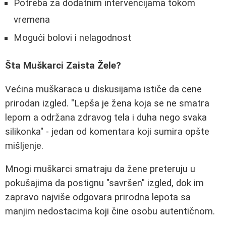
Potreba za dodatnim intervencijama tokom
vremena
Mogući bolovi i nelagodnost
Šta Muškarci Zaista Žele?
Većina muškaraca u diskusijama ističe da cene
prirodan izgled. "Lepša je žena koja se ne smatra
lepom a održana zdravog tela i duha nego svaka
silikonka" - jedan od komentara koji sumira opšte
mišljenje.
Mnogi muškarci smatraju da žene preteruju u
pokušajima da postignu "savršen" izgled, dok im
zapravo najviše odgovara prirodna lepota sa
manjim nedostacima koji čine osobu autentičnom.