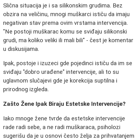
Slična situacija je i sa silikonskim grudima. Bez
obzira na veličinu, mnogi muškarci ističu da imaju
negativan stav prema ovim vrstama intervencija.
"Ne postoji muškarac komu se sviđaju silikonski
grudi, ma koliko veliki ili mali bili" - čest je komentar
u diskusijama.
Ipak, postoje i izuzeci gde pojedinci ističu da im se
sviđaju "dobro urađene" intervencije, ali to su
uglavnom slučajevi gde je korekcija suptilna i
prirodnog izgleda.
Zašto Žene Ipak Biraju Estetske Intervencije?
Iako mnoge žene tvrde da estetske intervencije
rade radi sebe, a ne radi muškaraca, psiholozi
sugerišu da je u osnovi često želja za prihvatanjem