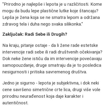
"Prirodno je najlepše i lepota je u različitosti. Kome
mogu da budu lepe plastične lutke koje štancaju?
Lepša je žena koja se ne smatra lepom a održana
zdravog tela i duha nego svaka silikonka."
Zaključak: Radi Sebe ili Drugih?
Na kraju, pitanje ostaje - da li žene rade estetske
intervencije radi sebe ili radi društvenih očekivanja?
Dok neke žene ističu da im intervencije povećavaju
samopouzdanje, druge smatraju da je to posledica
nesigurnosti i pritiska savremenog društva.
Jedno je sigurno - lepota je subjektivna, i dok neki
cene savršeno simetrične crte lica, drugi više vole
prirodnu neurađenost koja daje karakter i
autentičnost.