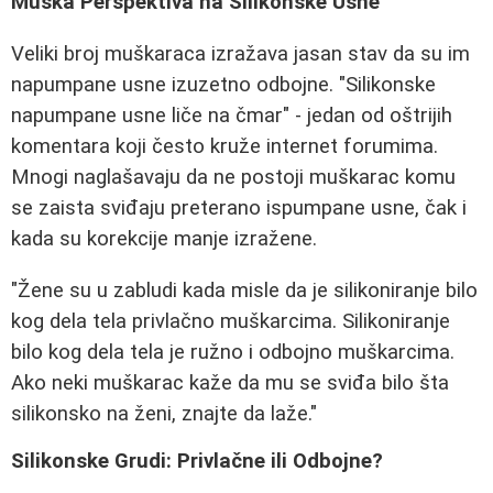
Muška Perspektiva na Silikonske Usne
Veliki broj muškaraca izražava jasan stav da su im
napumpane usne izuzetno odbojne. "Silikonske
napumpane usne liče na čmar" - jedan od oštrijih
komentara koji često kruže internet forumima.
Mnogi naglašavaju da ne postoji muškarac komu
se zaista sviđaju preterano ispumpane usne, čak i
kada su korekcije manje izražene.
"Žene su u zabludi kada misle da je silikoniranje bilo
kog dela tela privlačno muškarcima. Silikoniranje
bilo kog dela tela je ružno i odbojno muškarcima.
Ako neki muškarac kaže da mu se sviđa bilo šta
silikonsko na ženi, znajte da laže."
Silikonske Grudi: Privlačne ili Odbojne?