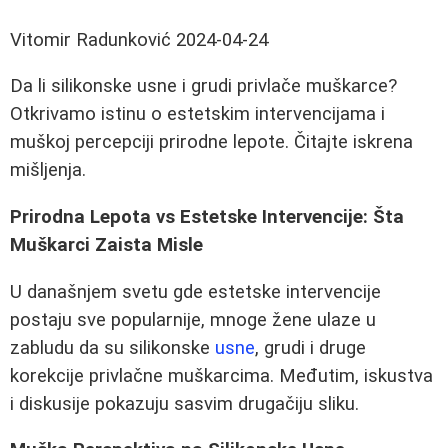
Vitomir Radunković
2024-04-24
Da li silikonske usne i grudi privlače muškarce?
Otkrivamo istinu o estetskim intervencijama i
muškoj percepciji prirodne lepote. Čitajte iskrena
mišljenja.
Prirodna Lepota vs Estetske Intervencije: Šta
Muškarci Zaista Misle
U današnjem svetu gde estetske intervencije
postaju sve popularnije, mnoge žene ulaze u
zabludu da su silikonske
usne
, grudi i druge
korekcije privlačne muškarcima. Međutim, iskustva
i diskusije pokazuju sasvim drugačiju sliku.