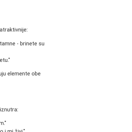
traktivnije:
 tamne - brinete su
etu."
nuju elemente obe
iznutra:
m."
i mi živi."