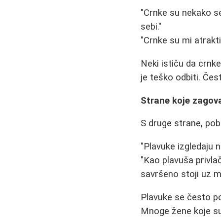
"Crnke su nekako sek
sebi."
"Crnke su mi atrakti
Neki ističu da crnke
je teško odbiti. Če
Strane koje zagov
S druge strane, pob
"Plavuke izgledaju n
"Kao plavuša privl
savršeno stoji uz mo
Plavuke se često p
Mnoge žene koje su 