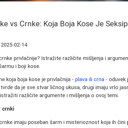
ke vs Crnke: Koja Boja Kose Je Seksipi
2025-02-14
 crnke privlačnije? Istražite različite mišljenja i argume
armu i boji kose.
e koja boja kose je privlačnija -
plava ili crna
- oduvek j
 tvrde da je sve stvar ličnog ukusa, drugi imaju vrlo ja
tražiti različite argumente i mišljenja o ovoj temi.
 crnki
rnke imaju poseban šarm i misterioznost koja ih čini 