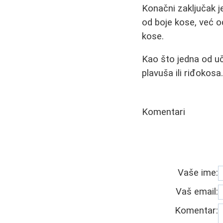
Konačni zaključak j
od boje kose, već o
kose.
Kao što jedna od uč
plavuša ili riđokosa
Komentari
Vaše ime:
Vaš email:
Komentar: