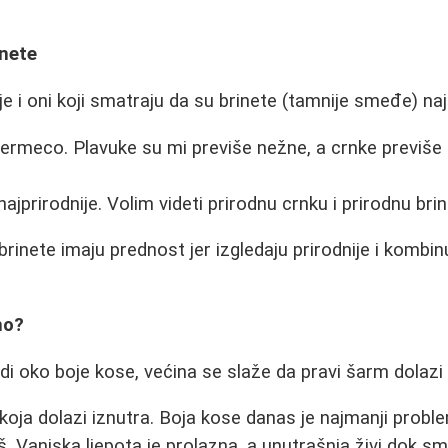
inete
e i oni koji smatraju da su brinete (tamnije smeđe) naja
termeco. Plavuke su mi previše nežne, a crnke previše
ajprirodnije. Volim videti prirodnu crnku i prirodnu brin
rinete imaju prednost jer izgledaju prirodnije i kombi
no?
di oko boje kose, većina se slaže da pravi šarm dolazi 
a koja dolazi iznutra. Boja kose danas je najmanji proble
š. Vanjska ljepota je prolazna, a unutrašnja živi dok smo 