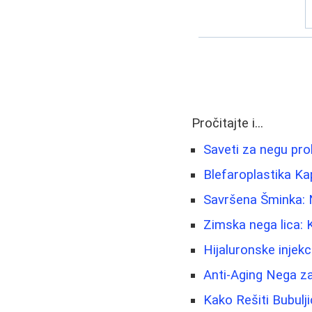
Pročitajte i...
Saveti za negu pro
Blefaroplastika Ka
Savršena Šminka: Na
Zimska nega lica: K
Hijaluronske injekc
Anti-Aging Nega za
Kako Rešiti Bubulj