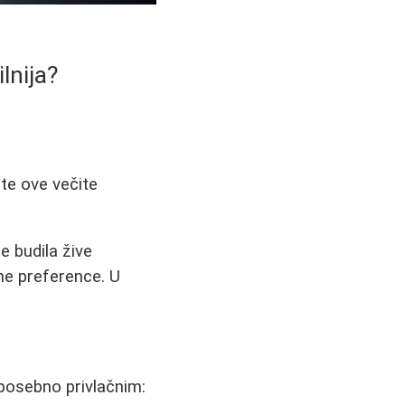
lnija?
nte ove večite
e budila žive
sne preference. U
posebno privlačnim: