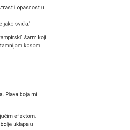
strast i opasnost u
e jako sviđa."
"vampirski" šarm koji
 tamnijom kosom.
. Plava boja mi
ujućim efektom.
bolje uklapa u