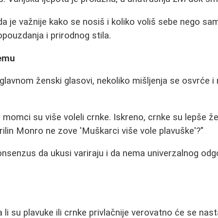
a je važnije kako se nosiš i koliko voliš sebe nego sa
pouzdanja i prirodnog stila.
temu
uglavnom ženski glasovi, nekoliko mišljenja se osvrće 
i momci su više voleli crnke. Iskreno, crnke su lepše ž
erilin Monro ne zove 'Muškarci više vole plavuške'?"
onsenzus da ukusi variraju i da nema univerzalnog od
i su plavuke ili crnke privlačnije verovatno će se nasta