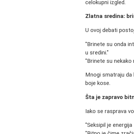
celokupni izgled.
Zlatna sredina: br
U ovoj debati postoj
"Brinete su onda in
u sredini."
"Brinete su nekako n
Mnogi smatraju da b
boje kose.
Šta je zapravo bit
Iako se rasprava vo
"Seksipil je energij
"Bitno je čime zrači