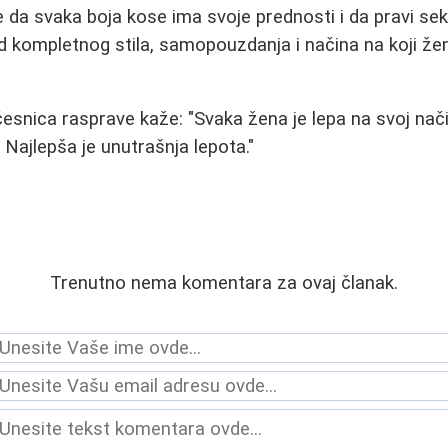
e da svaka boja kose ima svoje prednosti i da pravi sek
d kompletnog stila, samopouzdanja i načina na koji že
esnica rasprave kaže: "Svaka žena je lepa na svoj način
. Najlepša je unutrašnja lepota."
Trenutno nema komentara za ovaj članak.