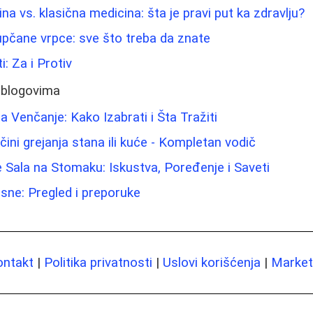
na vs. klasična medicina: šta je pravi put ka zdravlju?
pupčane vrpce: sve što treba da znate
i: Za i Protiv
 blogovima
 Venčanje: Kako Izabrati i Šta Tražiti
ini grejanja stana ili kuće - Kompletan vodič
 Sala na Stomaku: Iskustva, Poređenje i Saveti
 usne: Pregled i preporuke
ontakt
|
Politika privatnosti
|
Uslovi korišćenja
|
Marketi