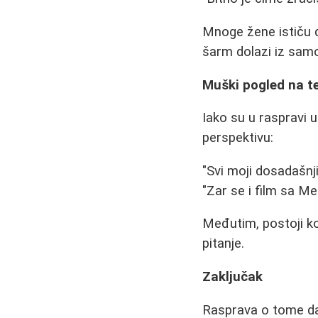
Mnoge žene ističu d
šarm dolazi iz samo
Muški pogled na 
Iako su u raspravi 
perspektivu:
"Svi moji dosadašnj
"Zar se i film sa M
Međutim, postoji k
pitanje.
Zaključak
Rasprava o tome da l