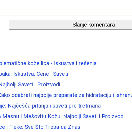
Slanje komentara
blematične kože lica - Iskustva i rešenja
paka: Iskustva, Cene i Saveti
jbolji Saveti i Proizvodi
ako odabrati najbolje preparate za hidrataciju i ishra
ije: Najčešća pitanja i saveti pre tretmana
 Masnu i Mešovitu Kožu: Najbolji Saveti i Proizvodi
ice i Fleke: Sve Što Treba da Znaš