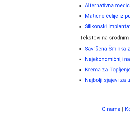
Alternativna medici
Matične ćelije iz 
Silikonski Implantat
Tekstovi na srodnim
Savršena Šminka za
Najekonomičniji nač
Krema za Topljenje
Najbolji sjajevi za
O nama
|
K