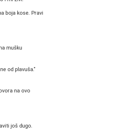
ma boja kose. Pravi
i na mušku
ene od plavuša."
govora na ovo
viti još dugo.