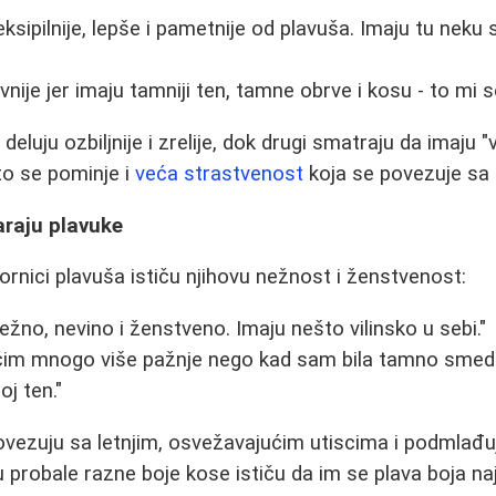
sipilnije, lepše i pametnije od plavuša. Imaju tu neku 
vnije jer imaju tamniji ten, tamne obrve i kosu - to mi s
 deluju ozbiljnije i zrelije, dok drugi smatraju da imaju 
sto se pominje i
veća strastvenost
koja se povezuje sa
araju plavuke
ornici plavuša ističu njihovu nežnost i ženstvenost:
ežno, nevino i ženstveno. Imaju nešto vilinsko u sebi."
ačim mnogo više pažnje nego kad sam bila tamno smeda
j ten."
ovezuju sa letnjim, osvežavajućim utiscima i podmlađ
probale razne boje kose ističu da im se plava boja naj