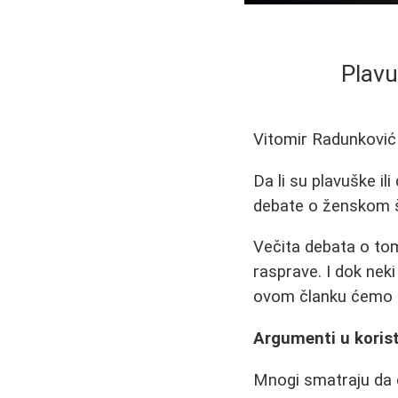
Plavu
Vitomir Radunković
Da li su plavuške ili
debate o ženskom š
Večita debata o tom
rasprave. I dok neki
ovom članku ćemo is
Argumenti u korist
Mnogi smatraju da c