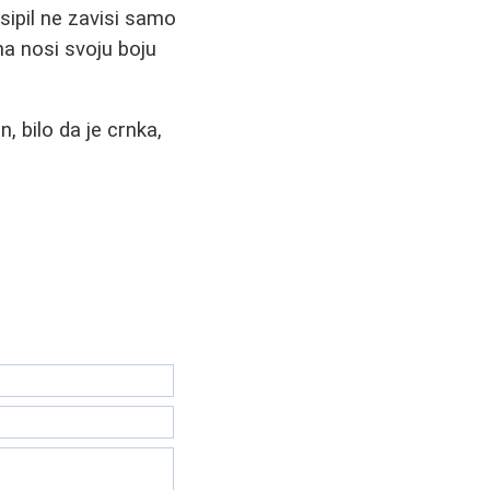
sipil ne zavisi samo
na nosi svoju boju
, bilo da je crnka,