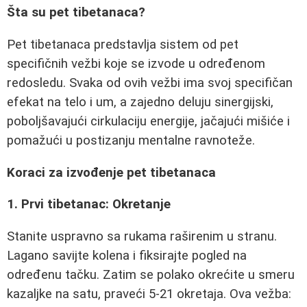
Šta su pet tibetanaca?
Pet tibetanaca predstavlja sistem od pet
specifičnih vežbi koje se izvode u određenom
redosledu. Svaka od ovih vežbi ima svoj specifičan
efekat na telo i um, a zajedno deluju sinergijski,
poboljšavajući cirkulaciju energije, jačajući mišiće i
pomažući u postizanju mentalne ravnoteže.
Koraci za izvođenje pet tibetanaca
1. Prvi tibetanac: Okretanje
Stanite uspravno sa rukama raširenim u stranu.
Lagano savijte kolena i fiksirajte pogled na
određenu tačku. Zatim se polako okrećite u smeru
kazaljke na satu, praveći 5-21 okretaja. Ova vežba: