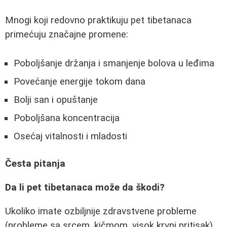
Mnogi koji redovno praktikuju pet tibetanaca
primećuju značajne promene:
Poboljšanje držanja i smanjenje bolova u leđima
Povećanje energije tokom dana
Bolji san i opuštanje
Poboljšana koncentracija
Osećaj vitalnosti i mladosti
Česta pitanja
Da li pet tibetanaca može da škodi?
Ukoliko imate ozbiljnije zdravstvene probleme
(probleme sa srcem, kičmom, visok krvni pritisak),