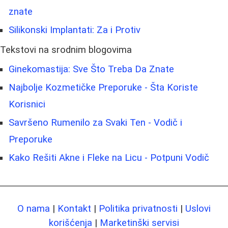
znate
Silikonski Implantati: Za i Protiv
Tekstovi na srodnim blogovima
Ginekomastija: Sve Što Treba Da Znate
Najbolje Kozmetičke Preporuke - Šta Koriste
Korisnici
Savršeno Rumenilo za Svaki Ten - Vodič i
Preporuke
Kako Rešiti Akne i Fleke na Licu - Potpuni Vodič
O nama
|
Kontakt
|
Politika privatnosti
|
Uslovi
korišćenja
|
Marketinški servisi