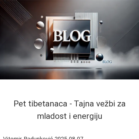
Pet tibetanaca - Tajna vežbi za
mladost i energiju
Vitomir Radunković
2025-08-07