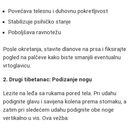
Povećava telesnu i duhovnu pokretljivost
Stabilizuje psihičko stanje
Poboljšava ravnotežu
Posle okretanja, stavite dlanove na prsa i fiksirajte
pogled na palčeve kako biste smanjili eventualnu
vrtoglavicu.
2. Drugi tibetanac: Podizanje nogu
Lezite na leđa sa rukama pored tela. Pri udahu
podignite glavu i savijena kolena prema stomaku, a
zatim pri sledećem udahu podignite obe noge
vertikalno u vis. Ova vežba: