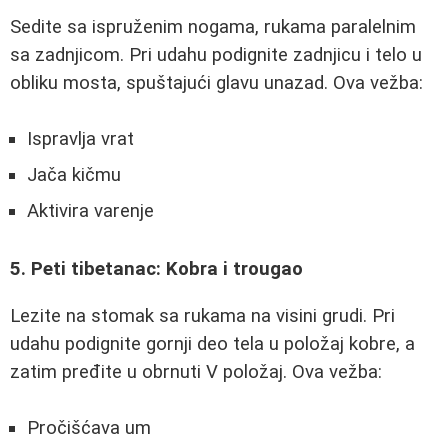
Sedite sa ispruženim nogama, rukama paralelnim
sa zadnjicom. Pri udahu podignite zadnjicu i telo u
obliku mosta, spuštajući glavu unazad. Ova vežba:
Ispravlja vrat
Jača kičmu
Aktivira varenje
5. Peti tibetanac: Kobra i trougao
Lezite na stomak sa rukama na visini grudi. Pri
udahu podignite gornji deo tela u položaj kobre, a
zatim pređite u obrnuti V položaj. Ova vežba:
Pročišćava um