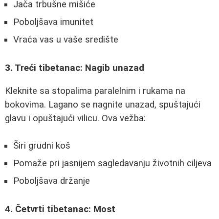
Jača trbušne mišiće
Poboljšava imunitet
Vraća vas u vaše središte
3. Treći tibetanac: Nagib unazad
Kleknite sa stopalima paralelnim i rukama na
bokovima. Lagano se nagnite unazad, spuštajući
glavu i opuštajući vilicu. Ova vežba:
Širi grudni koš
Pomaže pri jasnijem sagledavanju životnih ciljeva
Poboljšava držanje
4. Četvrti tibetanac: Most