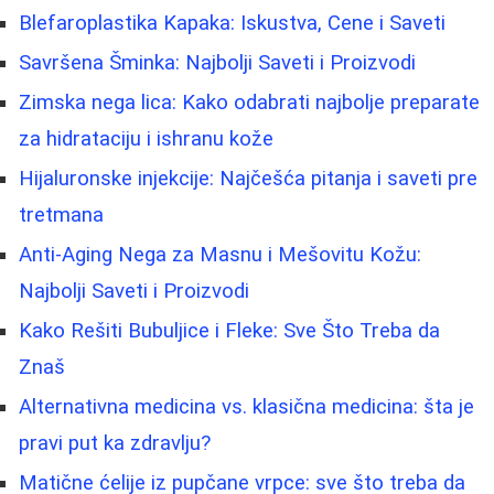
Blefaroplastika Kapaka: Iskustva, Cene i Saveti
Savršena Šminka: Najbolji Saveti i Proizvodi
Zimska nega lica: Kako odabrati najbolje preparate
za hidrataciju i ishranu kože
Hijaluronske injekcije: Najčešća pitanja i saveti pre
tretmana
Anti-Aging Nega za Masnu i Mešovitu Kožu:
Najbolji Saveti i Proizvodi
Kako Rešiti Bubuljice i Fleke: Sve Što Treba da
Znaš
Alternativna medicina vs. klasična medicina: šta je
pravi put ka zdravlju?
Matične ćelije iz pupčane vrpce: sve što treba da