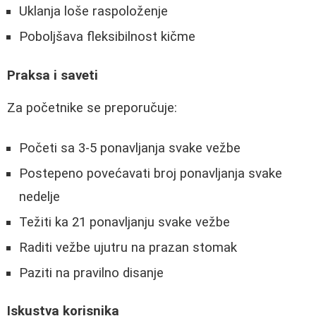
Uklanja loše raspoloženje
Poboljšava fleksibilnost kičme
Praksa i saveti
Za početnike se preporučuje:
Početi sa 3-5 ponavljanja svake vežbe
Postepeno povećavati broj ponavljanja svake
nedelje
Težiti ka 21 ponavljanju svake vežbe
Raditi vežbe ujutru na prazan stomak
Paziti na pravilno disanje
Iskustva korisnika