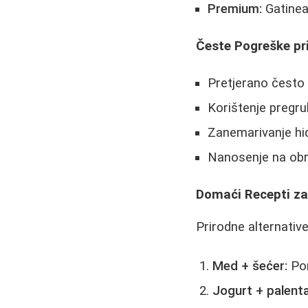
Premium:
Gatinea
Česte Pogreške pri
Pretjerano često 
Korištenje pregru
Zanemarivanje hid
Nanosenje na obrv
Domaći Recepti za
Prirodne alternative
Med + šećer:
Pom
Jogurt + palenta