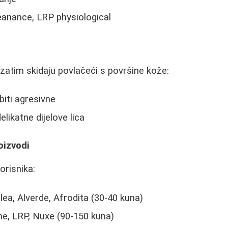
eanance, LRP physiological
zatim skidaju povlačeći s površine kože:
biti agresivne
elikatne dijelove lica
oizvodi
orisnika:
ea, Alverde, Afrodita (30-40 kuna)
e, LRP, Nuxe (90-150 kuna)