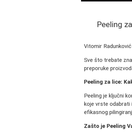
Peeling za
Vitomir Radunković
Sve što trebate znati
preporuke proizvoda
Peeling za lice: K
Peeling je ključni ko
koje vrste odabrati
efikasnog pilingiranj
Zašto je Peeling 