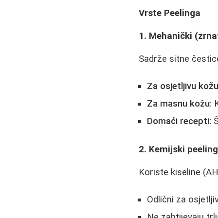
Vrste Peelinga
1. Mehanički (zrnat
Sadrže sitne čestice
Za osjetljivu kožu
Za masnu kožu:
K
Domaći recepti:
Š
2. Kemijski peeling
Koriste kiseline (A
Odlični za osjetlj
Ne zahtijevaju trl