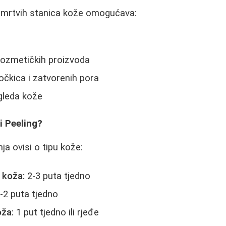
 mrtvih stanica kože omogućava:
kozmetičkih proizvoda
očkica i zatvorenih pora
gleda kože
i Peeling?
nja ovisi o tipu kože:
 koža:
2-3 puta tjedno
-2 puta tjedno
oža:
1 put tjedno ili rjeđe