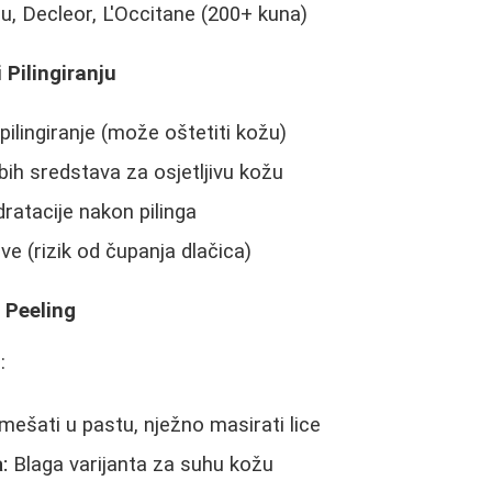
u, Decleor, L'Occitane (200+ kuna)
 Pilingiranju
pilingiranje (može oštetiti kožu)
bih sredstava za osjetljivu kožu
ratacije nakon pilinga
e (rizik od čupanja dlačica)
 Peeling
:
ešati u pastu, nježno masirati lice
:
Blaga varijanta za suhu kožu