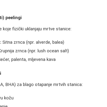
i) peelingi
 koje fizički uklanjaju mrtve stanice:
:
Sitna zrnca (npr. alverde, balea)
rupnija zrnca (npr. lush ocean salt)
ećer, palenta, mljevena kava
i
HA, BHA) za blago otapanje mrtvih stanica:
ivu kožu
janje