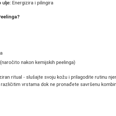
ulje:
Energizira i pilingira
Peelinga?
ma
(naročito nakon kemijskih peelinga)
ziran ritual - slušajte svoju kožu i prilagodite rutinu n
 različitim vrstama dok ne pronađete savršenu kombina