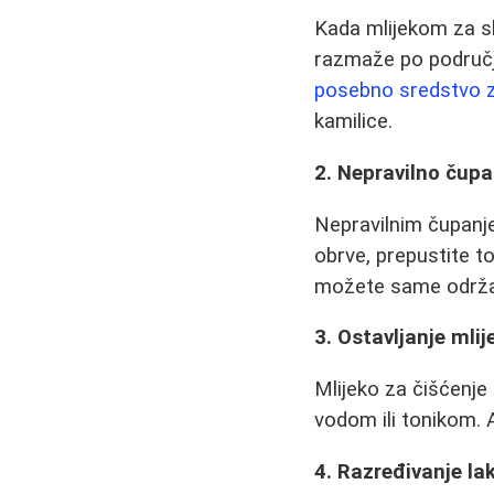
Kada mlijekom za s
razmaže po području
posebno sredstvo z
kamilice.
2. Nepravilno čupa
Nepravilnim čupanje
obrve, prepustite to
možete same održava
3. Ostavljanje mlij
Mlijeko za čišćenje 
vodom ili tonikom. A
4. Razređivanje l