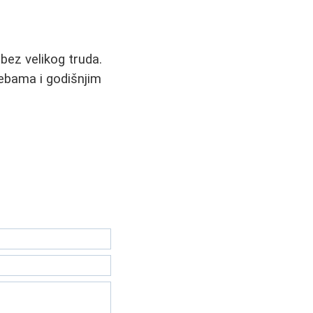
bez velikog truda.
rebama i godišnjim
.