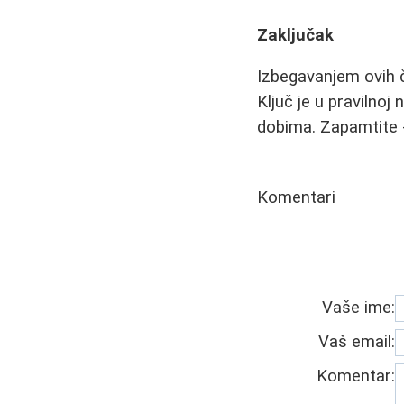
Zaključak
Izbegavanjem ovih č
Ključ je u pravilno
dobima. Zapamtite -
Komentari
Vaše ime:
Vaš email:
Komentar: