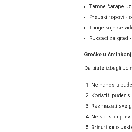
Tamne čarape uz 
Preuski topovi - o
Tange koje se vid
Ruksaci za grad 
Greške u šminkanj
Da biste izbegli uč
Ne nanositi pude
Koristiti puder s
Razmazati sve g
Ne koristiti pre
Brinuti se o usk