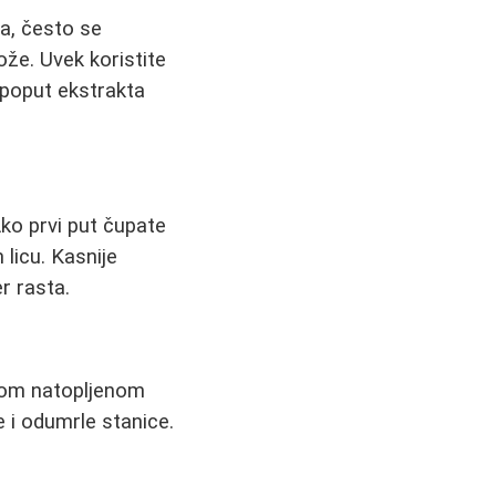
a, često se
ože. Uvek koristite
 poput ekstrakta
Ako prvi put čupate
 licu. Kasnije
r rasta.
icom natopljenom
e i odumrle stanice.