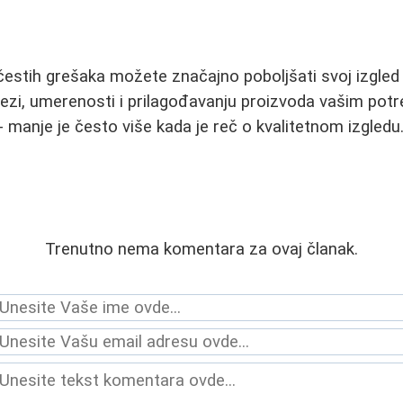
estih grešaka možete značajno poboljšati svoj izgled 
j nezi, umerenosti i prilagođavanju proizvoda vašim pot
 manje je često više kada je reč o kvalitetnom izgledu
Trenutno nema komentara za ovaj članak.