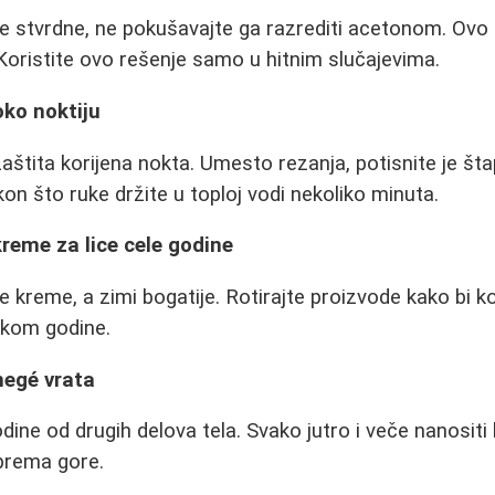
e stvrdne, ne pokušavajte ga razrediti acetonom. Ovo 
 Koristite ovo rešenje samo u hitnim slučajevima.
oko noktiju
zaštita korijena nokta. Umesto rezanja, potisnite je št
on što ruke držite u toploj vodi nekoliko minuta.
kreme za lice cele godine
ije kreme, a zimi bogatije. Rotirajte proizvode kako bi ko
okom godine.
negé vrata
dine od drugih delova tela. Svako jutro i veče nanositi
prema gore.