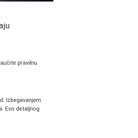
aju
aučite pravilnu
ed. Izbegavanjem
a. Evo detaljnog