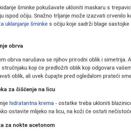
kidanje šminke pokušavate ukloniti maskaru s trepavic
 ispod očiju. Snažno trljanje može izazvati crvenilo k
a uklanjanje šminke
s očiju koje sadrži blage sastojke
nje obrva
m obrva narušava se njihov prirodni oblik i simetrija. 
 stručnjaku koji će predložiti oblik koji odgovara vašem
ti oblik, ali uvek čupajte pred ogledalom prateći sme
eka za čišćenje na licu
nije
hidratantna krema
- ostatke treba ukloniti blazin
ko ostavite mlijeko na licu, na koži će ostati nečistoć
aka za nokte acetonom