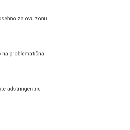
 posebno za ovu zonu
mo na problematična
tite adstringentne