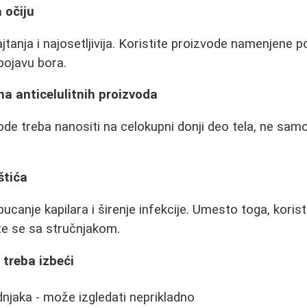
 očiju
ajtanja i najosetljivija. Koristite proizvode namenjene
pojavu bora.
a anticelulitnih proizvoda
vode treba nanositi na celokupni donji deo tela, ne sa
štića
ucanje kapilara i širenje infekcije. Umesto toga, koris
te se sa stručnjakom.
treba izbeći
dnjaka - može izgledati neprikladno