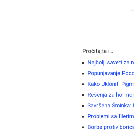
Pročitajte i...
Najbolji saveti za 
Popunjavanje Podoč
Kako Ukloniti Pigme
Rešenja za hormons
Savršena Šminka: Na
Problemi sa fileri
Borbe protiv boric