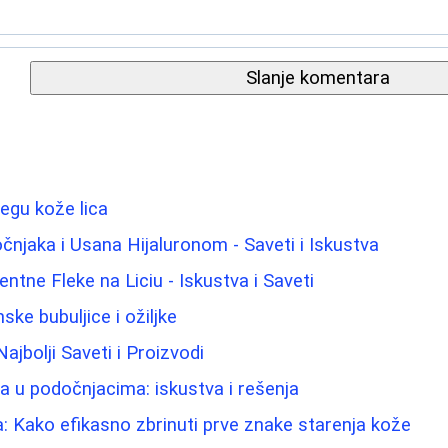
Slanje komentara
negu kože lica
njaka i Usana Hijaluronom - Saveti i Iskustva
ntne Fleke na Liciu - Iskustva i Saveti
ke bubuljice i ožiljke
jbolji Saveti i Proizvodi
ma u podočnjacima: iskustva i rešenja
a: Kako efikasno zbrinuti prve znake starenja kože