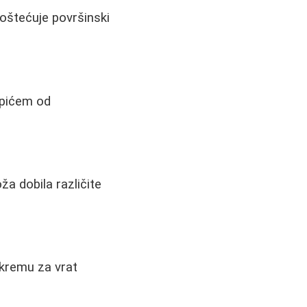
oštećuje površinski
apićem od
ža dobila različite
 kremu za vrat