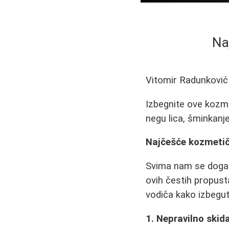
Na
Vitomir Radunković
Izbegnite ove kozme
negu lica, šminkanj
Najčešće kozmetič
Svima nam se događ
ovih čestih propust
vodiča kako izbegu
1. Nepravilno skid