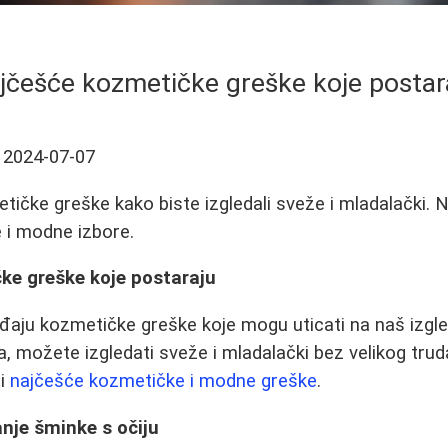
jčešće kozmetičke greške koje postar
2024-07-07
tičke greške kako biste izgledali sveže i mladalački. N
e i modne izbore.
ke greške koje postaraju
aju kozmetičke greške koje mogu uticati na naš izgl
a, možete izgledati sveže i mladalački bez velikog trud
ti
najčešće kozmetičke i modne greške
.
anje šminke s očiju