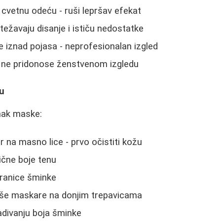
cvetnu odeću - ruši lepršav efekat
težavaju disanje i ističu nedostatke
e iznad pojasa - neprofesionalan izgled
- ne pridonose ženstvenom izgledu
u
inak maske:
r na masno lice - prvo očistiti kožu
lične boje tenu
ranice šminke
više maskare na donjim trepavicama
ladivanju boja šminke