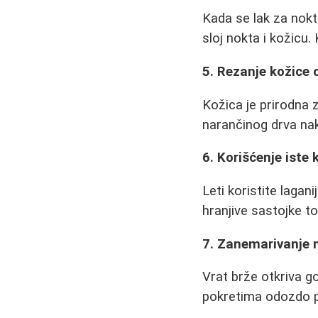
Kada se lak za nokt
sloj nokta i kožicu.
5. Rezanje kožice 
Kožica je prirodna 
narančinog drva nak
6. Korišćenje iste 
Leti koristite lagan
hranjive sastojke t
7. Zanemarivanje 
Vrat brže otkriva go
pokretima odozdo 