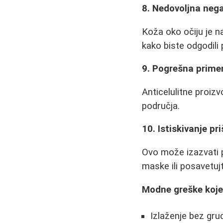
8. Nedovoljna nega
Koža oko očiju je n
kako biste odgodili 
9. Pogrešna primen
Anticelulitne proiz
područja.
10. Istiskivanje pri
Ovo može izazvati p
maske ili posavetuj
Modne greške koje 
Izlaženje bez gru