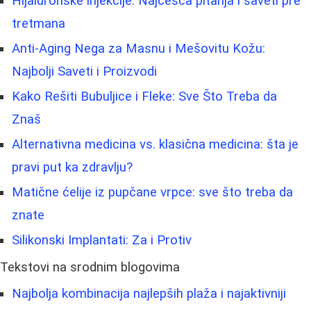
Hijaluronske injekcije: Najčešća pitanja i saveti pre
tretmana
Anti-Aging Nega za Masnu i Mešovitu Kožu:
Najbolji Saveti i Proizvodi
Kako Rešiti Bubuljice i Fleke: Sve Što Treba da
Znaš
Alternativna medicina vs. klasična medicina: šta je
pravi put ka zdravlju?
Matične ćelije iz pupčane vrpce: sve što treba da
znate
Silikonski Implantati: Za i Protiv
Tekstovi na srodnim blogovima
Najbolja kombinacija najlepših plaža i najaktivniji