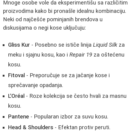
Mnoge osobe vole da eksperimentišu sa različitim
proizvodima kako bi pronašle idealnu kombinaciju.
Neki od najčešće pominjanih brendova u
diskusijama o negi kose uključuju:
Gliss Kur
- Posebno se ističe linija
Liquid Silk
za
meku i sjajnu kosu, kao i
Repair 19
za oštećenu
kosu.
Fitoval
- Preporučuje se za jačanje kose i
sprečavanje opadanja.
L'Oréal
- Roze kolekcija se često hvali za masnu
kosu.
Pantene
- Popularan izbor za suvu kosu.
Head & Shoulders
- Efektan protiv peruti.