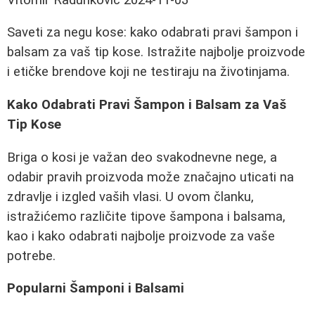
Saveti za negu kose: kako odabrati pravi šampon i
balsam za vaš tip kose. Istražite najbolje proizvode
i etičke brendove koji ne testiraju na životinjama.
Kako Odabrati Pravi Šampon i Balsam za Vaš
Tip Kose
Briga o kosi je važan deo svakodnevne nege, a
odabir pravih proizvoda može značajno uticati na
zdravlje i izgled vaših vlasi. U ovom članku,
istražićemo različite tipove šampona i balsama,
kao i kako odabrati najbolje proizvode za vaše
potrebe.
Popularni Šamponi i Balsami