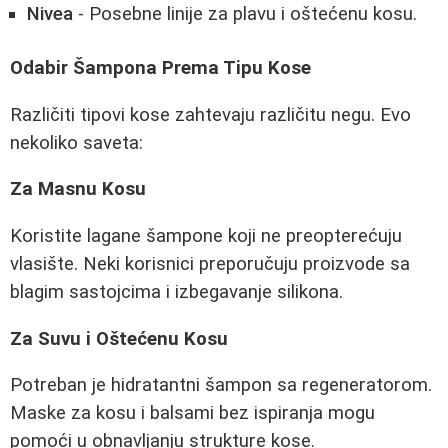
Nivea
- Posebne linije za plavu i oštećenu kosu.
Odabir Šampona Prema Tipu Kose
Različiti tipovi kose zahtevaju različitu negu. Evo
nekoliko saveta:
Za Masnu Kosu
Koristite lagane šampone koji ne preopterećuju
vlasište. Neki korisnici preporučuju proizvode sa
blagim sastojcima i izbegavanje silikona.
Za Suvu i Oštećenu Kosu
Potreban je hidratantni šampon sa regeneratorom.
Maske za kosu i balsami bez ispiranja mogu
pomoći u obnavljanju strukture kose.