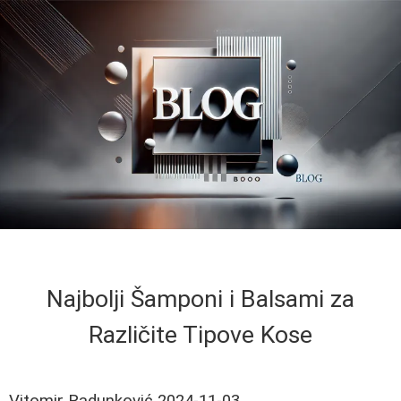
Najbolji Šamponi i Balsami za
Različite Tipove Kose
Vitomir Radunković
2024-11-03