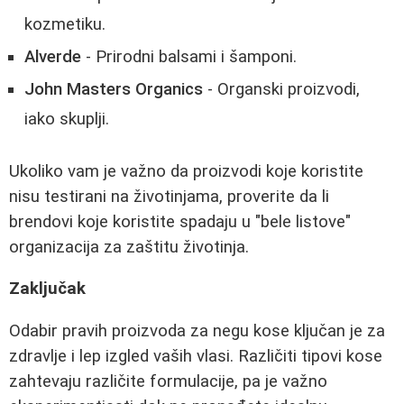
kozmetiku.
Alverde
- Prirodni balsami i šamponi.
John Masters Organics
- Organski proizvodi,
iako skuplji.
Ukoliko vam je važno da proizvodi koje koristite
nisu testirani na životinjama, proverite da li
brendovi koje koristite spadaju u "bele listove"
organizacija za zaštitu životinja.
Zaključak
Odabir pravih proizvoda za negu kose ključan je za
zdravlje i lep izgled vaših vlasi. Različiti tipovi kose
zahtevaju različite formulacije, pa je važno