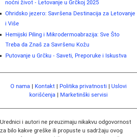
noćni život - Letovanje u Grčkoj 2025
Ohridsko jezero: Savršena Destinacija za Letovanje
i Više
Hemijski Piling i Mikrodermoabrazija: Sve Što
Treba da Znaš za Savršenu Kožu
Putovanje u Grčku - Saveti, Preporuke i Iskustva
O nama
|
Kontakt
|
Politika privatnosti
|
Uslovi
korišćenja
|
Marketinški servisi
Urednici i autori ne preuzimaju nikakvu odgovornost
za bilo kakve greške ili propuste u sadržaju ovog