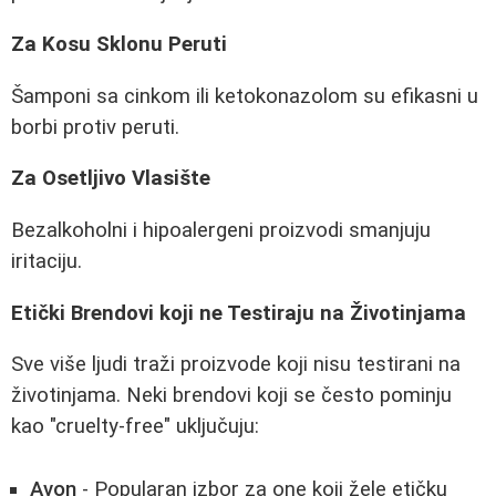
Za Kosu Sklonu Peruti
Šamponi sa cinkom ili ketokonazolom su efikasni u
borbi protiv peruti.
Za Osetljivo Vlasište
Bezalkoholni i hipoalergeni proizvodi smanjuju
iritaciju.
Etički Brendovi koji ne Testiraju na Životinjama
Sve više ljudi traži proizvode koji nisu testirani na
životinjama. Neki brendovi koji se često pominju
kao "cruelty-free" uključuju:
Avon
- Popularan izbor za one koji žele etičku