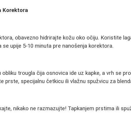
a Korektora
tora, obavezno hidrirajte kožu oko očiju. Koristite l
da se upije 5-10 minuta pre nanošenja korektora.
 obliku trougla čija osnovica ide uz kapke, a vrh se pr
e prste, specijalnu četkicu ili vlažnu spužvicu za blend
ajte, nikako ne razmazujte! Tapkanjem prstima ili sp