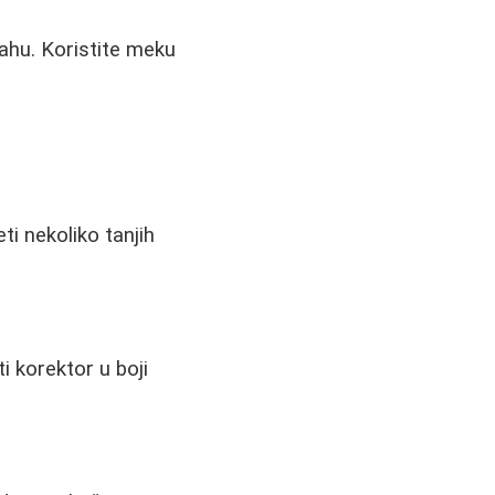
ahu. Koristite meku
eti nekoliko tanjih
ti korektor u boji