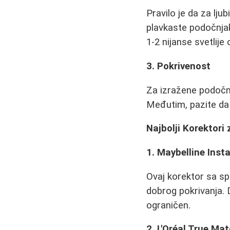
Pravilo je da za lju
plavkaste podočnjak
1-2 nijanse svetlije
3. Pokrivenost
Za izražene podočn
Međutim, pazite da 
Najbolji Korektori
1. Maybelline Inst
Ovaj korektor sa sp
dobrog pokrivanja. 
ograničen.
2. L'Oréal True Ma