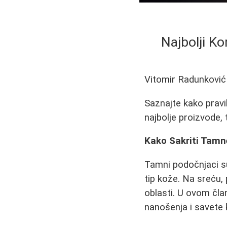
Najbolji K
Vitomir Radunković
Saznajte kako pravi
najbolje proizvode,
Kako Sakriti Tamn
Tamni podočnjaci s
tip kože. Na sreću,
oblasti. U ovom čla
nanošenja i savete 