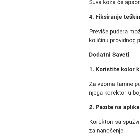
Suva koža će apsorbo
4. Fiksiranje tešk
Previše pudera može
količinu providnog 
Dodatni Saveti
1. Koristite kolor 
Za veoma tamne podo
njega korektor u boj
2. Pazite na aplik
Korektori sa spužvic
za nanošenje.