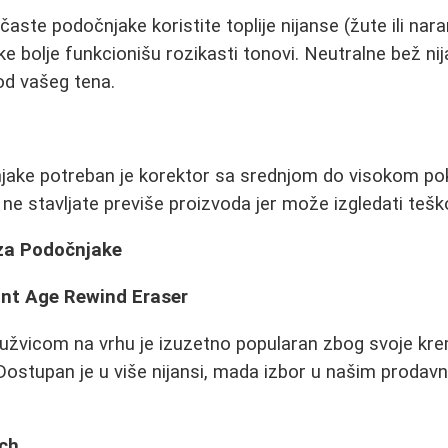
bičaste podočnjake koristite toplije nijanse (žute ili na
e bolje funkcionišu rozikasti tonovi. Neutralne bež ni
 od vašeg tena.
jake potreban je korektor sa srednjom do visokom po
ne stavljate previše proizvoda jer može izgledati teško
 za Podočnjake
ant Age Rewind Eraser
užvicom na vrhu je izuzetno popularan zbog svoje kre
Dostupan je u više nijansi, mada izbor u našim prodav
tch