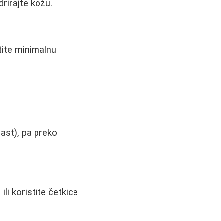
drirajte kožu.
tite minimalnu
ast), pa preko
li koristite četkice