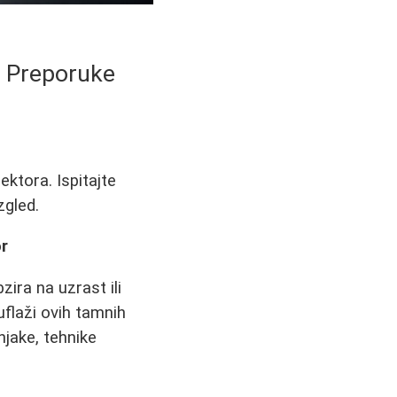
i Preporuke
ktora. Ispitajte
zgled.
r
ra na uzrast ili
uflaži ovih tamnih
jake, tehnike