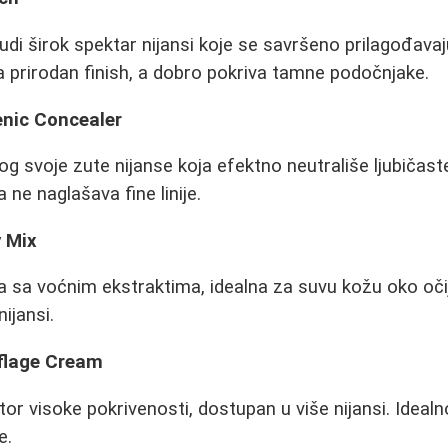
udi širok spektar nijansi koje se savršeno prilagođava
prirodan finish, a dobro pokriva tamne podočnjake.
nic Concealer
g svoje zute nijanse koja efektno neutrališe ljubičas
ne naglašava fine linije.
y Mix
a sa voćnim ekstraktima, idealna za suvu kožu oko oči
ijansi.
flage Cream
tor visoke pokrivenosti, dostupan u više nijansi. Ideal
e.