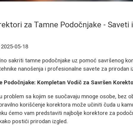
orektori za Tamne Podočnjake - Saveti 
2025-05-18
lno sakriti tamne podočnjake uz pomoć savršenog kore
 tehnike nanošenja i profesionalne savete za prirodan i
e Podočnjake: Kompletan Vodič za Savršen Korekto
u problem sa kojim se suočavaju mnoge osobe, bez obzi
 pravilno korišćenje korektora može učiniti čuda u kam
nku ćemo vam predstaviti najbolje korektore za podočn
kako postići prirodan izgled.