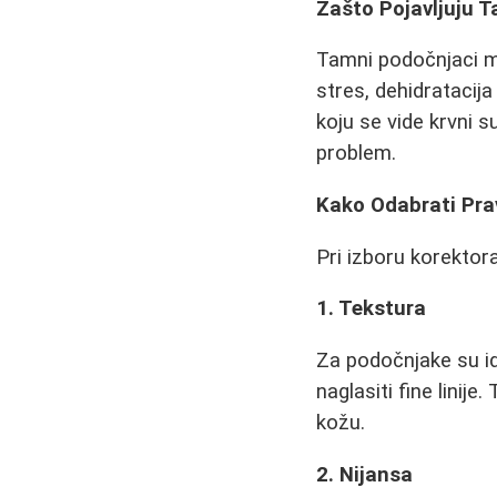
Zašto Pojavljuju 
Tamni podočnjaci mo
stres, dehidratacija
koju se vide krvni 
problem.
Kako Odabrati Pra
Pri izboru korektora
1. Tekstura
Za podočnjake su ide
naglasiti fine linij
kožu.
2. Nijansa