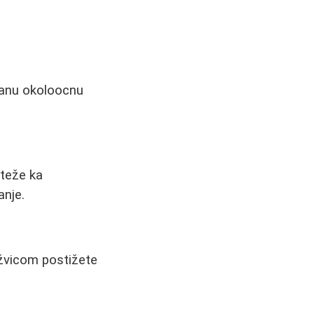
aganu okoloocnu
oteže ka
anje.
užvicom postižete