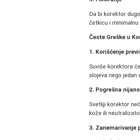
Da bi korektor dugo
četkicu i minimalnu 
Česte Greške u Ko
1. Korišćenje prev
Suviše korektora će n
slojeva nego jedan 
2. Pogrešna nijan
Svetliji korektor ne
kože ili neutralizat
3. Zanemarivanje 