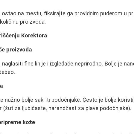
 ostao na mestu, fiksirajte ga providnim puderom u pr
količinu proizvoda.
rišćenju Korektora
iše proizvoda
aglasiti fine linije i izgledaće neprirodno. Bolje je nan
debeo.
sa
će nužno bolje sakriti podočnjake. Često je bolje koristi
or (žut za ljubičaste, narandžast za plave podočnjake).
pripreme kože