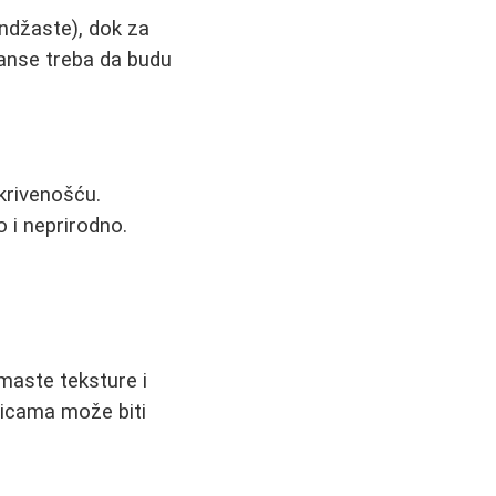
randžaste), dok za
janse treba da budu
krivenošću.
 i neprirodno.
maste teksture i
nicama može biti