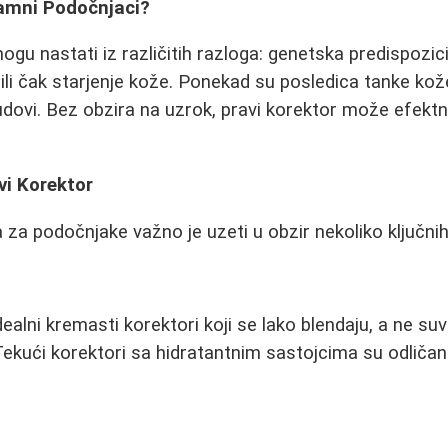
Tamni Podočnjaci?
gu nastati iz različitih razloga: genetska predispozic
 ili čak starjenje kože. Ponekad su posledica tanke kož
sudovi. Bez obzira na uzrok, pravi korektor može efektn
vi Korektor
 za podočnjake važno je uzeti u obzir nekoliko ključnih
alni kremasti korektori koji se lako blendaju, a ne suv
e. Tekući korektori sa hidratantnim sastojcima su odliča