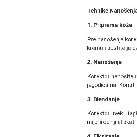
Tehnike Nanošenj
1. Priprema kože
Pre nanošenja korek
kremu i pustite je 
2. Nanošenje
Korektor nanosite u
jagodicama. Koristit
3. Blendanje
Korektor uvek utapk
najprirodniji efekat.
4. Fiksiranje