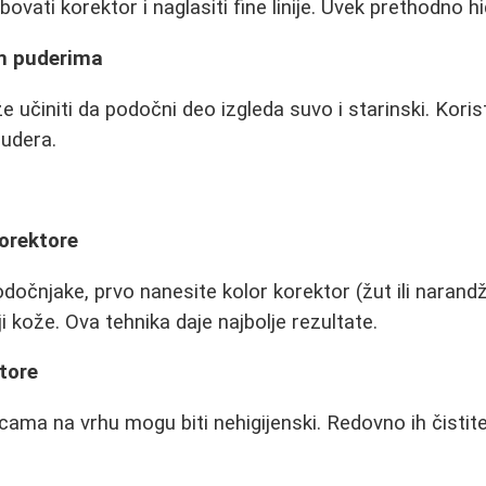
vati korektor i naglasiti fine linije. Uvek prethodno hi
im puderima
 učiniti da podočni deo izgleda suvo i starinski. Koris
pudera.
korektore
čnjake, prvo nanesite kolor korektor (žut ili narandž
i kože. Ova tehnika daje najbolje rezultate.
atore
ama na vrhu mogu biti nehigijenski. Redovno ih čistite i