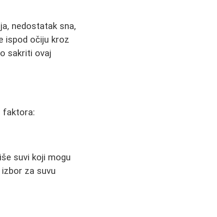
ija, nedostatak sna,
e ispod očiju kroz
o sakriti ovaj
 faktora:
iše suvi koji mogu
n izbor za suvu