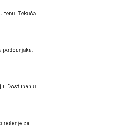
ju tenu. Tekuća
te podočnjake.
ju. Dostupan u
no rešenje za