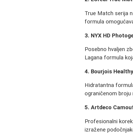
True Match serija n
formula omogućava 
3. NYX HD Photoge
Posebno hvaljen zbo
Lagana formula koja 
4. Bourjois Health
Hidratantna formul
ograničenom broju n
5. Artdeco Camou
Profesionalni korek
izražene podočnjak