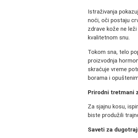
Istraživanja pokazu
noći, oči postaju c
zdrave kože ne lež
kvalitetnom snu.
Tokom sna, telo pop
proizvodnja hormona
skraćuje vreme potr
borama i opuštenim
Prirodni tretmani 
Za sjajnu kosu, isp
biste produžili traj
Saveti za dugotra