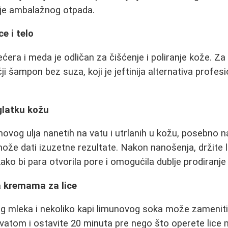
nje ambalažnog otpada.
ce i telo
ćera i meda je odličan za čišćenje i poliranje kože. Za
ji šampon bez suza, koji je jeftinija alternativa profes
glatku kožu
ovog ulja nanetih na vatu i utrlanih u kožu, posebno na
ože dati izuzetne rezultate. Nakon nanošenja, držite 
o bi para otvorila pore i omogućila dublje prodiranje 
a kremama za lice
 mleka i nekoliko kapi limunovog soka može zamenit
e vatom i ostavite 20 minuta pre nego što operete lic