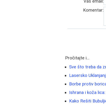
Vaš email:
Komentar:
Pročitajte i...
Sve što treba da zn
Lasersko Uklanjanje
Borbe protiv boric
Ishrana i koža lica
Kako Rešiti Bubulj