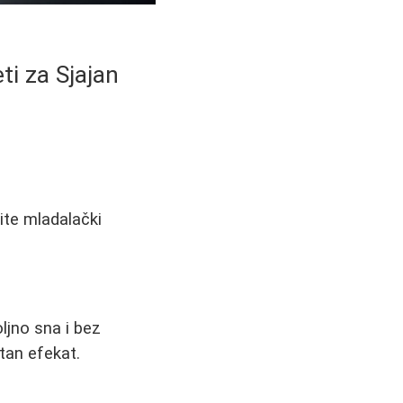
ti za Sjajan
ite mladalački
ljno sna i bez
tan efekat.