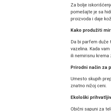
Za bolje iskorišćenj
pomešajte je sa hid
proizvoda i daje koži
Kako produžiti mi
Da bi parfem duže t
vazelina. Kada vam 
ili nemirisnu krema 
Prirodni način za 
Umesto skupih prepa
znatno nižoj ceni.
Ekološki prihvatlji
Obični sapuni za telo