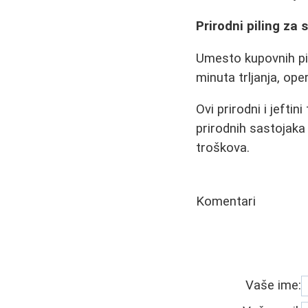
Prirodni piling za 
Umesto kupovnih pil
minuta trljanja, ope
Ovi prirodni i jefti
prirodnih sastojaka
troškova.
Komentari
Vaše ime: