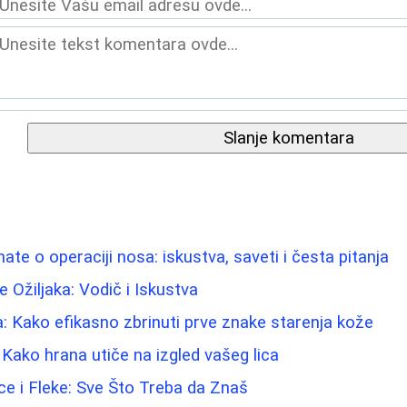
Slanje komentara
ate o operaciji nosa: iskustva, saveti i česta pitanja
 Ožiljaka: Vodič i Iskustva
a: Kako efikasno zbrinuti prve znake starenja kože
: Kako hrana utiče na izgled vašeg lica
ice i Fleke: Sve Što Treba da Znaš