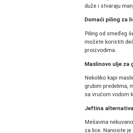
duže i stvaraju ma
Domaći piling za li
Piling od smeđeg še
možete koristiti deč
proizvodima.
Maslinovo ulje za 
Nekoliko kapi maslin
grubim predelima, m
sa vrućom vodom kak
Jeftina alternativ
Mešavina nekuvanog
za lice. Nanosite j