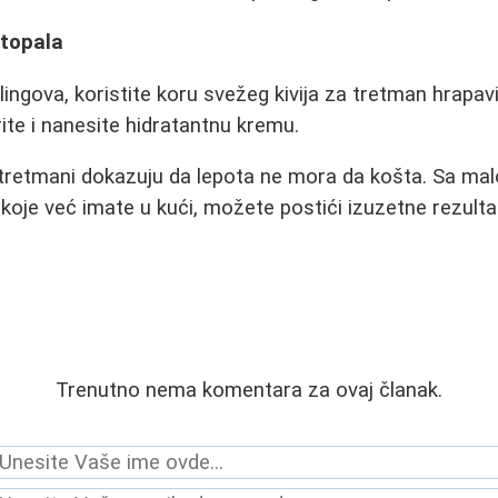
stopala
ingova, koristite koru svežeg kivija za tretman hrapav
rite i nanesite hidratantnu kremu.
ni tretmani dokazuju da lepota ne mora da košta. Sa malo
 koje već imate u kući, možete postići izuzetne rezulta
Trenutno nema komentara za ovaj članak.