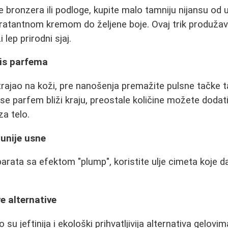
e bronzera ili podloge, kupite malo tamniju nijansu od 
ratantnom kremom do željene boje. Ovaj trik produžav
 lep prirodni sjaj.
ris parfema
rajao na koži, pre nanošenja premažite pulsne tačke 
se parfem bliži kraju, preostale količine možete dodati
za telo.
punije usne
rata sa efektom "plump", koristite ulje cimeta koje da
ve alternative
 su jeftinija i ekološki prihvatljivija alternativa gelovim