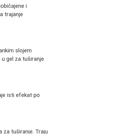
uobičajene i
a trajanje
tankim slojem
 u gel za tuširanje
je isti efekat po
a za tuširanje. Traju