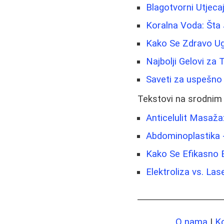
Blagotvorni Utjeca
Koralna Voda: Šta 
Kako Se Zdravo Ugo
Najbolji Gelovi za 
Saveti za uspešno 
Tekstovi na srodnim
Anticelulit Masaž
Abdominoplastika
Kako Se Efikasno Bo
Elektroliza vs. Las
O nama
|
K