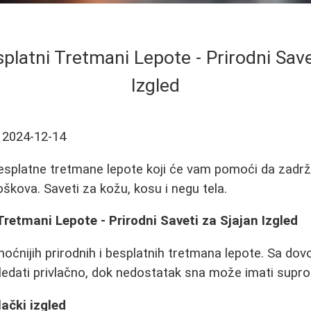
splatni Tretmani Lepote - Prirodni Save
Izgled
2024-12-14
 besplatne tretmane lepote koji će vam pomoći da zadrž
roškova. Saveti za kožu, kosu i negu tela.
 Tretmani Lepote - Prirodni Saveti za Sjajan Izgled
oćnijih prirodnih i besplatnih tretmana lepote. Sa dovo
edati privlačno, dok nedostatak sna može imati supro
ački izgled