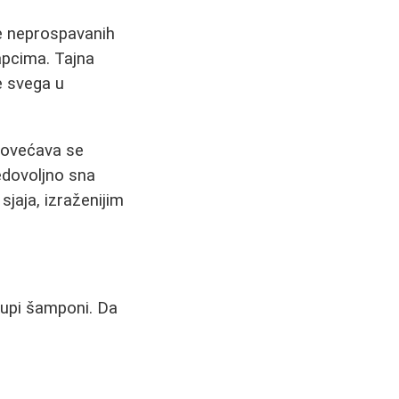
le neprospavanih
apcima. Tajna
e svega u
 povećava se
edovoljno sna
jaja, izraženijim
skupi šamponi. Da