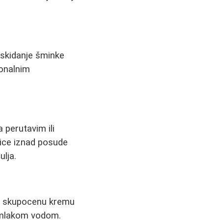
 skidanje šminke
ionalnim
 perutavim ili
lice iznad posude
ulja.
i skupocenu kremu
e mlakom vodom.