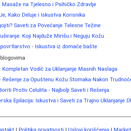
j Masaže na Tjelesno i Psihičko Zdravlje
Je, Kako Deluje i Iskustva Korisnika
jiti? Saveti za Povećanje Telesne Težine
Tuširanje: Koji Najduže Mirišu i Neguju Kožu
povrtlarstvo - Iskustva iz domaće bašte
 blogovima
a: Kompletan Vodič za Uklanjanje Masnih Naslaga
 - Rešenje za Opuštenu Kožu Stomaka Nakon Trudnoć
riti Protiv Celulita - Najbolji Saveti i Rešenja
erska Epilacija: Iskustva i Saveti za Trajno Uklanjanje D
ontakt
|
Politika privatnosti
|
Uslovi korišćenja
|
Marketi