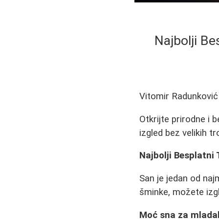
Najbolji Be
Vitomir Radunković
Otkrijte prirodne i
izgled bez velikih t
Najbolji Besplatni
San je jedan od najm
šminke, možete izgl
Moć sna za mladal