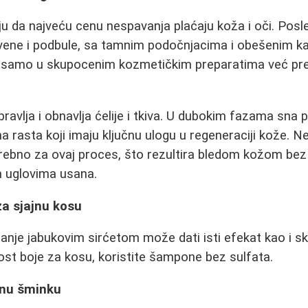
ju da najveću cenu nespavanja plaćaju koža i oči. Pos
rvene i podbule, sa tamnim podočnjacima i obešenim k
i samo u skupocenim kozmetičkim preparatima već pr
ravlja i obnavlja ćelije i tkiva. U dubokim fazama sna
 rasta koji imaju ključnu ulogu u regeneraciji kože. N
ebno za ovaj proces, što rezultira bledom kožom bez s
 uglovima usana.
za sjajnu kosu
iranje jabukovim sirćetom može dati isti efekat kao i 
nost boje za kosu, koristite šampone bez sulfata.
jnu šminku