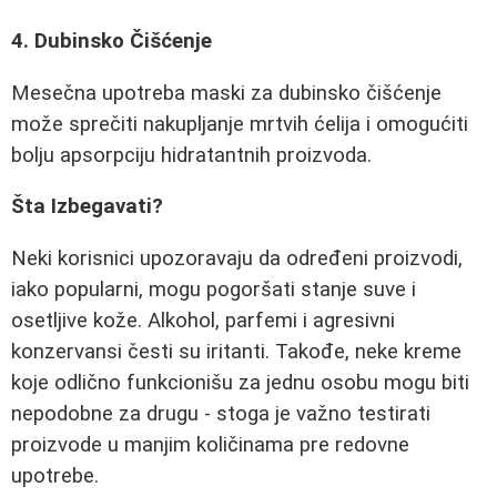
4. Dubinsko Čišćenje
Mesečna upotreba maski za dubinsko čišćenje
može sprečiti nakupljanje mrtvih ćelija i omogućiti
bolju apsorpciju hidratantnih proizvoda.
Šta Izbegavati?
Neki korisnici upozoravaju da određeni proizvodi,
iako popularni, mogu pogoršati stanje suve i
osetljive kože. Alkohol, parfemi i agresivni
konzervansi česti su iritanti. Takođe, neke kreme
koje odlično funkcionišu za jednu osobu mogu biti
nepodobne za drugu - stoga je važno testirati
proizvode u manjim količinama pre redovne
upotrebe.