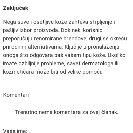
Zaključak
Nega suve i osetljive kože zahteva strpljenje i
pažljiv izbor proizvoda. Dok neki korisnici
preporučuju renomirane brendove, drugi se okreću
prirodnim alternativama. Ključ je u pronalaženju
onoga što odgovara baš vašem tipu kože. Ukoliko
imate ozbiljnije probleme, savet dermatologa ili
kozmetičara može biti od velike pomoći.
Komentari
Trenutno nema komentara za ovaj članak.
Vaše ime: