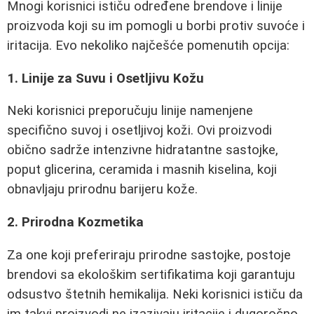
Mnogi korisnici ističu određene brendove i linije
proizvoda koji su im pomogli u borbi protiv suvoće i
iritacija. Evo nekoliko najčešće pomenutih opcija:
1. Linije za Suvu i Osetljivu Kožu
Neki korisnici preporučuju linije namenjene
specifično suvoj i osetljivoj koži. Ovi proizvodi
obično sadrže intenzivne hidratantne sastojke,
poput glicerina, ceramida i masnih kiselina, koji
obnavljaju prirodnu barijeru kože.
2. Prirodna Kozmetika
Za one koji preferiraju prirodne sastojke, postoje
brendovi sa ekološkim sertifikatima koji garantuju
odsustvo štetnih hemikalija. Neki korisnici ističu da
im takvi proizvodi ne izazivaju iritacije i dugoročno