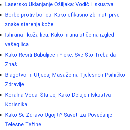
Lasersko Uklanjanje Ožiljaka: Vodič i Iskustva
Borbe protiv borica: Kako efikasno zbrinuti prve
znake starenja kože
Ishrana i koža lica: Kako hrana utiče na izgled
vašeg lica
Kako Rešiti Bubuljice i Fleke: Sve Što Treba da
Znaš
Blagotvorni Utjecaj Masaže na Tjelesno i Psihičko
Zdravlje
Koralna Voda: Šta Je, Kako Deluje i Iskustva
Korisnika
Kako Se Zdravo Ugojiti? Saveti za Povećanje
Telesne Težine