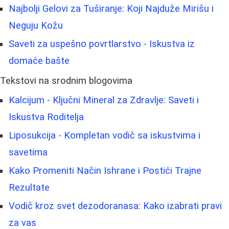
Najbolji Gelovi za Tuširanje: Koji Najduže Mirišu i
Neguju Kožu
Saveti za uspešno povrtlarstvo - Iskustva iz
domaće bašte
Tekstovi na srodnim blogovima
Kalcijum - Ključni Mineral za Zdravlje: Saveti i
Iskustva Roditelja
Liposukcija - Kompletan vodič sa iskustvima i
savetima
Kako Promeniti Način Ishrane i Postići Trajne
Rezultate
Vodič kroz svet dezodoranasa: Kako izabrati pravi
za vas