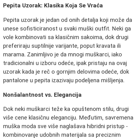
Pepita Uzorak: Klasika Koja Se Vraća
Pepita uzorak je jedan od onih detalja koji može da
unese sofisticiranost u svaki muški outfit. Neki ga
vole kombinovati sa klasičnim sakoima, dok drugi
preferiraju suptilnije varijante, poput kravata ili
marama. Zanimljivo je da mnogi muškarci, iako
tradicionalni u izboru odeće, ipak pristaju na ovaj
uzorak kada je reč o gornjim delovima odeće, dok
pantalone u pepita izazivaju podeljena mišljenja.
Nonšalantnost vs. Elegancija
Dok neki muškarci teže ka opuštenom stilu, drugi
više cene klasičnu eleganciju. Međutim, savremena
muška moda sve više naglašava hibridni pristup -
kombinovanje udobnih materijala sa preciznim