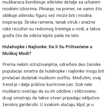
muškaraca kombinuje atletske detalje sa urbanim
modnim izborima. Plivanje, na primer, ne samo što
oblikuje atletsku figuru već može biti i modna
inspiracija. Široka ramena, tanak struk i snažne
ruke rezultat su redovnog treninga u vodi, a takva
građa čini da odeća lepše pada na telo.
Hulahopke i Najlonke: Da li Su Prihvaćene u
Muškoj Modi?
Prema nekim istraživanjima, određeni deo ženske
populacije smatra da hulahopke i najlonke mogu biti
privlačan dodatak muškom outfitu. Međutim, ovaj
trend je i dalje prilično kontroverzan. Dok neki
muškarci osećaju da su im udobne i stilizovane,
drugi smatraju da takve stvari pripadaju isključivo
ženskoj garderobi. U svakom slučaju, ključ je u