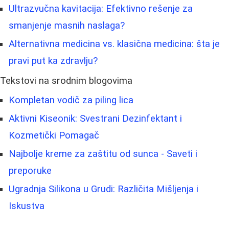
Ultrazvučna kavitacija: Efektivno rešenje za
smanjenje masnih naslaga?
Alternativna medicina vs. klasična medicina: šta je
pravi put ka zdravlju?
Tekstovi na srodnim blogovima
Kompletan vodič za piling lica
Aktivni Kiseonik: Svestrani Dezinfektant i
Kozmetički Pomagač
Najbolje kreme za zaštitu od sunca - Saveti i
preporuke
Ugradnja Silikona u Grudi: Različita Mišljenja i
Iskustva