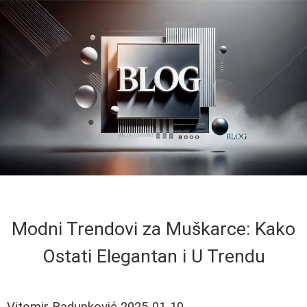
Modni Trendovi za Muškarce: Kako
Ostati Elegantan i U Trendu
Vitomir Radunković
2025-01-10