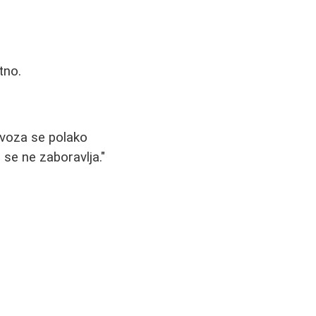
tno.
ervoza se polako
 se ne zaboravlja."