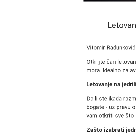
Letovan
Vitomir Radunković
Otkrijte čari letovan
mora. Idealno za avan
Letovanje na jedri
Da li ste ikada razm
bogate - uz pravu o
vam otkriti sve što
Zašto izabrati jed