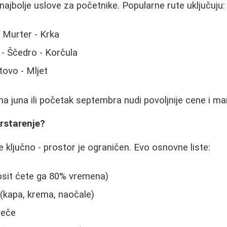
najbolje uslove za početnike. Popularne rute uključuju:
- Murter - Krka
- Ščedro - Korčula
tovo - Mljet
na juna ili početak septembra nudi povoljnije cene i ma
rstarenje?
 ključno - prostor je ograničen. Evo osnovne liste:
osit ćete ga 80% vremena)
(kapa, krema, naočale)
veče