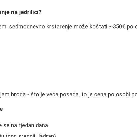
nje na jedrilici?
jem, sedmodnevno krstarenje može koštati ~350€ po oso
jam broda - što je veća posada, to je cena po osobi pov
ke
te se na tjedan dana
tu (npr. srednji Jadran)