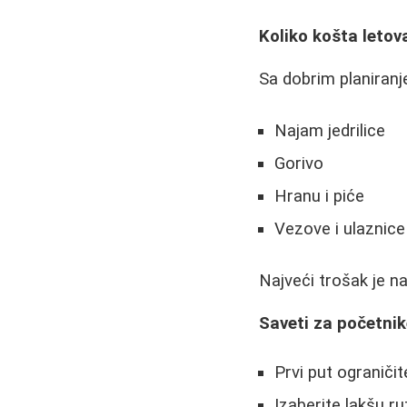
Koliko košta letova
Sa dobrim planiran
Najam jedrilice
Gorivo
Hranu i piće
Vezove i ulaznice
Najveći trošak je na
Saveti za početni
Prvi put ograniči
Izaberite lakšu ru