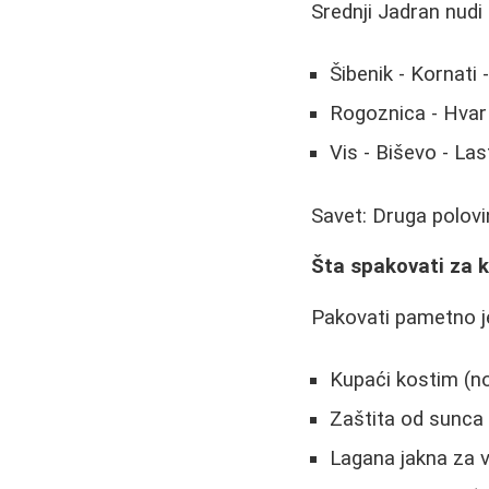
Srednji Jadran nudi 
Šibenik - Kornati 
Rogoznica - Hvar 
Vis - Biševo - Las
Savet: Druga polovi
Šta spakovati za k
Pakovati pametno je
Kupaći kostim (n
Zaštita od sunca 
Lagana jakna za 