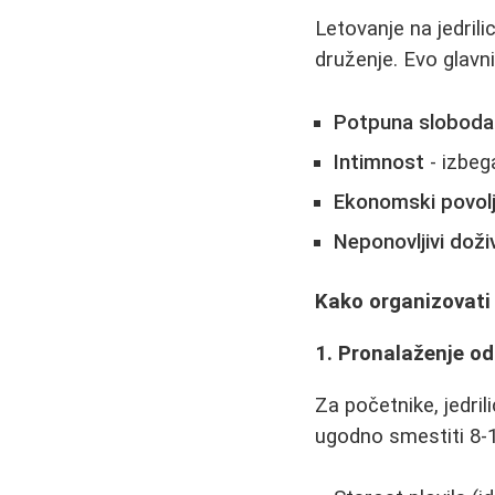
Letovanje na jedrili
druženje. Evo glavn
Potpuna sloboda
Intimnost
- izbeg
Ekonomski povol
Neponovljivi doživl
Kako organizovati l
1. Pronalaženje o
Za početnike, jedri
ugodno smestiti 8-10