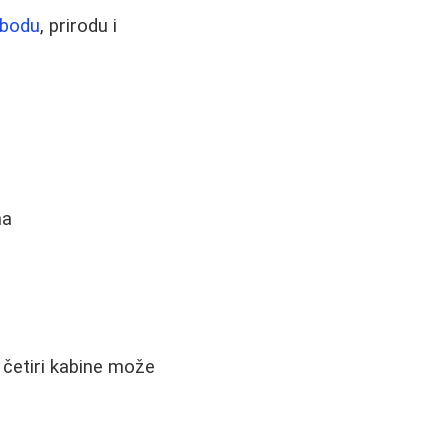
obodu
, prirodu i
ma
a četiri kabine može