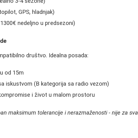
idealno 3-4 sezone)
opilot, GPS, hladnjak)
1300€ nedeljno u predsezoni)
ade
mpatibilno društvo. Idealna posada:
licu od 15m
sa iskustvom (B kategorija sa radio vezom)
 kompromise i život u malom prostoru
reban maksimum tolerancije i nerazmaženosti - nije za sv