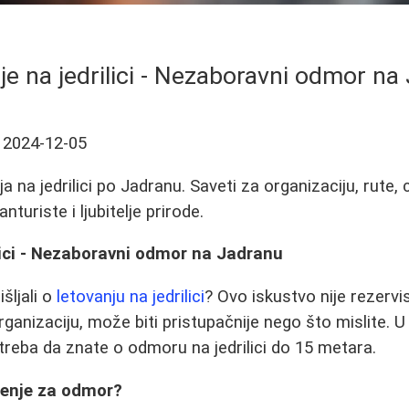
je na jedrilici - Nezaboravni odmor na
2024-12-05
ja na jedrilici po Jadranu. Saveti za organizaciju, rute,
turiste i ljubitelje prirode.
lici - Nezaboravni odmor na Jadranu
išljali o
letovanju na jedrilici
? Ovo iskustvo nije rezerv
rganizaciju, može biti pristupačnije nego što mislite
 treba da znate o odmoru na jedrilici do 15 metara.
renje za odmor?