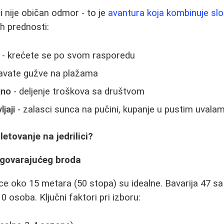
ci nije običan odmor - to je
avantura koja kombinuje sl
ih prednosti:
- krećete se po svom rasporedu
avate gužve na plažama
jno
- deljenje troškova sa društvom
jaji
- zalasci sunca na pučini, kupanje u pustim uvala
etovanje na jedrilici?
dgovarajućeg broda
lice oko 15 metara (50 stopa) su idealne. Bavarija 47 s
 osoba. Ključni faktori pri izboru: