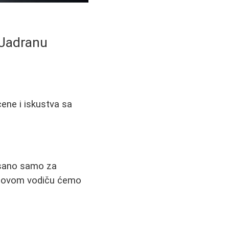
 Jadranu
 cene i iskustva sa
isano samo za
. U ovom vodiču ćemo