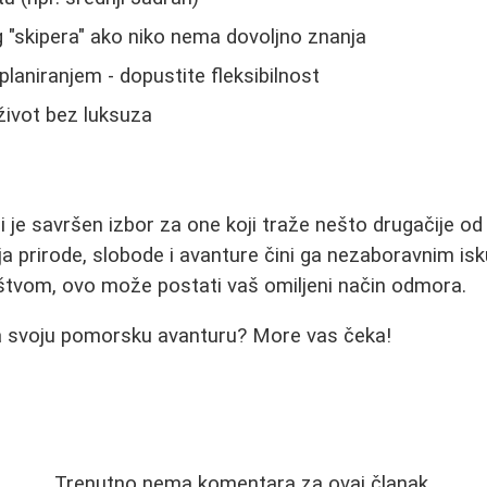
g "skipera" ako niko nema dovoljno znanja
planiranjem - dopustite fleksibilnost
život bez luksuza
ici je savršen izbor za one koji traže nešto drugačije 
a prirode, slobode i avanture čini ga nezaboravnim i
uštvom, ovo može postati vaš omiljeni način odmora.
za svoju pomorsku avanturu? More vas čeka!
Trenutno nema komentara za ovaj članak.