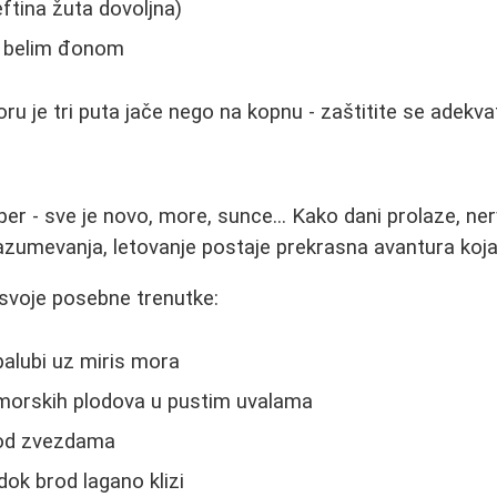
eftina žuta dovoljna)
 belim đonom
u je tri puta jače nego na kopnu - zaštitite se adekva
uper - sve je novo, more, sunce... Kako dani prolaze, n
 razumevanja, letovanje postaje prekrasna avantura koja
 svoje posebne trenutke:
palubi uz miris mora
morskih plodova u pustim uvalama
od zvezdama
dok brod lagano klizi