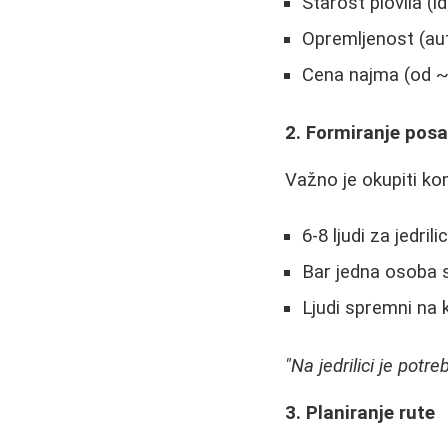
Starost plovila (
Opremljenost (aut
Cena najma (od ~
2. Formiranje pos
Važno je okupiti ko
6-8 ljudi za jedri
Bar jedna osoba 
Ljudi spremni na
"Na jedrilici je pot
3. Planiranje rute