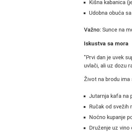
Kišna kabanica (j
Udobna obuća sa
Važno:
Sunce na mor
Iskustva sa mora
"Prvi dan je uvek s
uvlači, ali uz dozu
Život na brodu ima
Jutarnja kafa na 
Ručak od svežih 
Noćno kupanje p
Druženje uz vino 